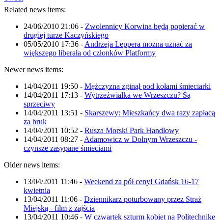
Related news items:
24/06/2010 21:06
-
Zwolennicy Korwina będą popierać w
drugiej turze Kaczyńskiego
05/05/2010 17:36
-
Andrzeja Leppera można uznać za
większego liberała od członków Platformy
Newer news items:
14/04/2011 19:50
-
Mężczyzna zginął pod kołami śmieciarki
14/04/2011 17:13
-
Wytrzeźwiałka we Wrzeszczu? Są
sprzeciwy
14/04/2011 13:51
-
Skarszewy: Mieszkańcy dwa razy zapłacą
za bruk
14/04/2011 10:52
-
Rusza Morski Park Handlowy
14/04/2011 08:27
-
Adamowicz w Dolnym Wrzeszczu -
czynsze zasypane śmieciami
Older news items:
13/04/2011 11:46
-
Weekend za pół ceny! Gdańsk 16-17
kwietnia
13/04/2011 11:06
-
Dziennikarz poturbowany przez Straż
Miejską - film z zajścia
13/04/2011 10:46
-
W czwartek szturm kobiet na Politechnikę