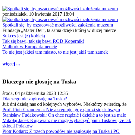
poniedziałek, 10 kwietnia 2017 18:04
Spotkali się, by oszacować możliwości założenia muzeum
Fundacja „Mater Dei”, ta sama dzięki której w dużej mierze
Sukces jest (z) kobietą
Tak się bawi, tak się bawi ROD Kopernik!
Malbork w Europarlamencie
To nie jest jakieś tam miasto, to nie jest jakiś tam zamek
więcej ...
Dlaczego nie głosuję na Tuska
środa, 04 października 2023 12:35
Dlaczego nie zagłosuję na Tuska?
Już dni dzielą nas od kolejnych wyborów. Niektórzy twierdzą, że
Prof. Piotr Czauderna: Nie akceptuję, gdy gardzi się słabszym
Stanisław Fudakowski: On chce rządzić i dzielić a to jest za mało
Mikołaj Jacek Kujawian: nie mogę wybaczyć panu Tuskowi, że tak
skłócił Polaków
Piotr Kotlarz: Z trzech powodów nie zagłosuję na Tuska i PO