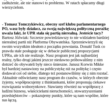
zadłużenie, ale nie stanowi to problemu. W ratach spłacamy długi
wierzycielom.
- Tomasz Tomczykiewicz, obecny szef klubu parlamentarnego
PO, wasz były działacz, za swoją największą polityczną porażkę
uważa fakt, że UPR stała się partią nierealną. Jesteście tacy?
Bartosz Jóźwiak: Szczerze powiedziawszy to nie widziałem bardziej
nierealnej partii niż Platforma Obywatelska. Sprzeniewierzyli się
swoim wszystkim ideałom z początku powstania. Donald Tusk co
prawda stale posługuje się w debacie publicznej propozycjami
UPRu, ale ich nie realizuje. Nasz program jest jak najbardziej
realny, tylko drogi jakimi jeszcze niedawno próbowaliśmy z nim
dotrzeć do obywateli były nieco śmieszne. Janusz Korwin Mikke
był bardziej nastawiony na publicystykę niż na politykę i często
dodawał coś od siebie, dlatego też postanowiliśmy się z nim rozstać.
Aktualnie odświeżamy nasz program do czasów, w których obecnie
żyjemy, współpracujemy z thinktankami, które proponują ciekawe
rozwiązania wolnorynkowe. Stawiamy również na współpracę z
ludźmi biznesu, właścicielami nieruchomości, stowarzyszeniami
przedsiębiorców – pokazujemy punkty, które są nam wspólne, które
nas łączą.