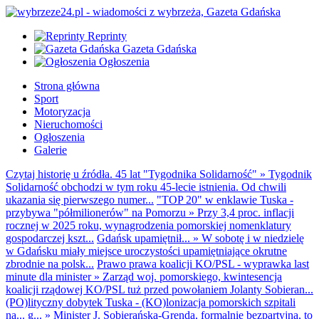
Reprinty
Gazeta Gdańska
Ogłoszenia
Strona główna
Sport
Motoryzacja
Nieruchomości
Ogłoszenia
Galerie
Czytaj historię u źródła. 45 lat "Tygodnika Solidarność"
»
Tygodnik
Solidarność obchodzi w tym roku 45-lecie istnienia. Od chwili
ukazania się pierwszego numer...
"TOP 20" w enklawie Tuska -
przybywa "półmilionerów" na Pomorzu
»
Przy 3,4 proc. inflacji
rocznej w 2025 roku, wynagrodzenia pomorskiej nomenklatury
gospodarczej kszt...
Gdańsk upamiętnił...
»
W sobotę i w niedzielę
w Gdańsku miały miejsce uroczystości upamiętniające okrutne
zbrodnie na polsk...
Prawo prawa koalicji KO/PSL - wyprawka last
minute dla minister
»
Zarząd woj. pomorskiego, kwintesencja
koalicji rządowej KO/PSL tuż przed powołaniem Jolanty Sobieran...
(PO)lityczny dobytek Tuska - (KO)lonizacja pomorskich szpitali
na... g...
»
Minister J. Sobierańska-Grenda, formalnie bezpartyjna, to