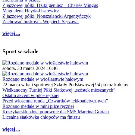
Z jazzowej półki: Dziki geniusz – Charles Mingus
Magdalena Heyda-Usarewicz
Z jazzowej półki: Nonszalancki Argentyńczyk
Zachować boskość - Wojciech Sęczawa
więcej ...
Sport w szkole
sobota, 30 marca 2024 16:46
Rozdano medale w wioślarstwie halowym
22 marca w hali sportowej Szkoły Podstawowej 94 po raz kolejny
Wielkanocny Turniej Piłki Siatkowej ,,szóstek mieszanych”
Ostatni akcent w piłce ręcznej
Przed wiosenną rundą „Czwartków lekkoatletycznych”
Rozdano medale w mini piłce ręcznej
Koszykarskie złota ponownie dla SMS Marcina Gortata
Licealna siatkówka chłopców ma finiszu
więcej ...