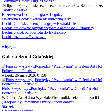
Terminarz Betclic I ligi 2026/2027
24 lipca rozpocznie się sezon sezon 2026/2027 w Betclic I lidze.
Tablica Łazarka
Rezerwowa Lechia poległa w Legnicy
Osłabiona Lechia ukarała nieskuteczną Arkę
Lechia Gdańsk z licencją na grę w Ekstraklasie
Lechia efektownie przypieczętowała awans do Ekstraklasy
Lechia o krok od powrotu do Ekstraklasy
Lechia rozbita w Rzeszowie
więcej ...
Galeria Sztuki Gdańskiej
wtorek, 26 maja 2026 07:58
Finisaż wystawy „Pomiędzy / Przenikania” w Galerii Art Hol
Politechniki Gdańskiej
W Galerii Art Hol na Wydziale Elektroniki, Telekomunikacji i
„Racjonalny” romantyk i mistyk epoki danych
Staszek
Hierofonia w sztuce