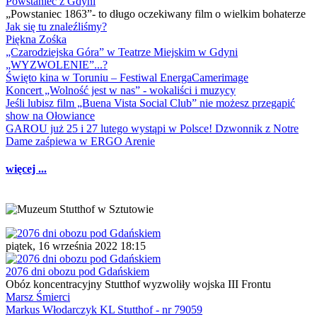
Powstaniec z Gdyni
„Powstaniec 1863”- to długo oczekiwany film o wielkim bohaterze
Jak się tu znaleźliśmy?
Piękna Zośka
„Czarodziejska Góra” w Teatrze Miejskim w Gdyni
„WYZWOLENIE”...?
Święto kina w Toruniu – Festiwal EnergaCamerimage
Koncert „Wolność jest w nas” - wokaliści i muzycy
Jeśli lubisz film „Buena Vista Social Club” nie możesz przegapić
show na Ołowiance
GAROU już 25 i 27 lutego wystąpi w Polsce! Dzwonnik z Notre
Dame zaśpiewa w ERGO Arenie
więcej ...
piątek, 16 września 2022 18:15
2076 dni obozu pod Gdańskiem
Obóz koncentracyjny Stutthof wyzwoliły wojska III Frontu
Marsz Śmierci
Markus Włodarczyk KL Stutthof - nr 79059