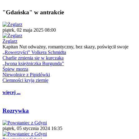
"Gdańska" w antrakcie
piątek, 02 maja 2025 08:00
Żeglarz
Kapitan Nut odważny, romantyczny, bez skazy, poświęcił swoje
„Rowerzyści” Volkera Schmidta
Charlie zmienia się w kurczaka
„Iwona księżniczka Burgunda”
Śpiew morza
Niewolnice z Pipidówki
Ciemności kryją ziemię
więcej ...
Rozrywka
piątek, 05 stycznia 2024 16:35