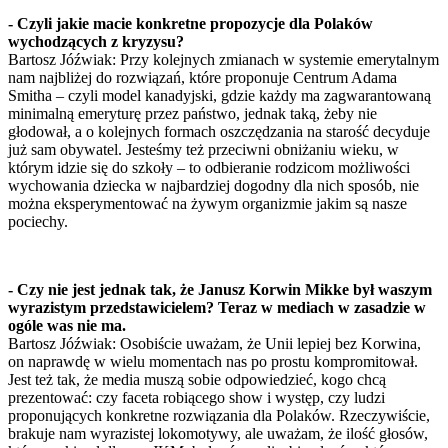
- Czyli jakie macie konkretne propozycje dla Polaków
wychodzących z kryzysu?
Bartosz Jóźwiak: Przy kolejnych zmianach w systemie emerytalnym
nam najbliżej do rozwiązań, które proponuje Centrum Adama
Smitha – czyli model kanadyjski, gdzie każdy ma zagwarantowaną
minimalną emeryturę przez państwo, jednak taką, żeby nie
głodował, a o kolejnych formach oszczędzania na starość decyduje
już sam obywatel. Jesteśmy też przeciwni obniżaniu wieku, w
którym idzie się do szkoły – to odbieranie rodzicom możliwości
wychowania dziecka w najbardziej dogodny dla nich sposób, nie
można eksperymentować na żywym organizmie jakim są nasze
pociechy.
- Czy nie jest jednak tak, że Janusz Korwin Mikke był waszym
wyrazistym przedstawicielem? Teraz w mediach w zasadzie w
ogóle was nie ma.
Bartosz Jóźwiak: Osobiście uważam, że Unii lepiej bez Korwina,
on naprawdę w wielu momentach nas po prostu kompromitował.
Jest też tak, że media muszą sobie odpowiedzieć, kogo chcą
prezentować: czy faceta robiącego show i występ, czy ludzi
proponujących konkretne rozwiązania dla Polaków. Rzeczywiście,
brakuje nam wyrazistej lokomotywy, ale uważam, że ilość głosów,