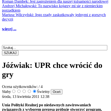
Roman Dambek: Jest zagrożeniem dla naszej tożsamości narodowej
Andrzej Michałowski: To nazwisko kojarzy mi się z niemieckim
porządkiem
Mariusz Wilczyński: Jego rządy zaskutkowały jednymi z gorszych
decyzji
więcej ...
SZUKAJ
Jóźwiak: UPR chce wrócić do
gry
Ocena użytkowników:
/ 4
Słaby
Świetny
środa, 13 kwietnia 2011 12:38
Unia Polityki Realnej po niedawnych zawirowaniach
związanych z wyborem prezesa próbuje stworzyć program,