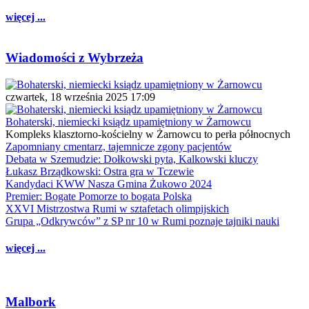
więcej ...
Wiadomości z Wybrzeża
czwartek, 18 września 2025 17:09
Bohaterski, niemiecki ksiądz upamiętniony w Żarnowcu
Kompleks klasztorno-kościelny w Żarnowcu to perła północnych
Zapomniany cmentarz, tajemnicze zgony pacjentów
Debata w Szemudzie: Dołkowski pyta, Kalkowski kluczy
Łukasz Brządkowski: Ostra gra w Tczewie
Kandydaci KWW Nasza Gmina Żukowo 2024
Premier: Bogate Pomorze to bogata Polska
XXVI Mistrzostwa Rumi w sztafetach olimpijskich
Grupa „Odkrywców” z SP nr 10 w Rumi poznaje tajniki nauki
więcej ...
Malbork