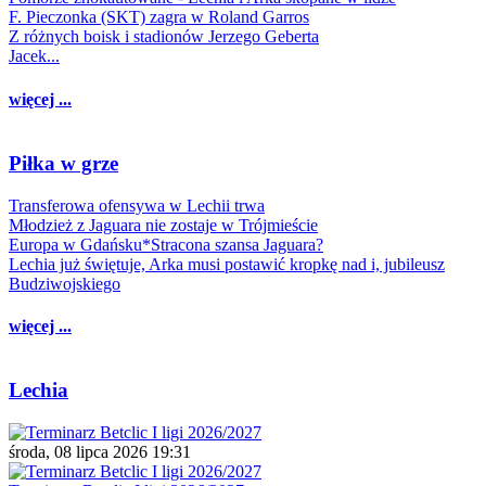
F. Pieczonka (SKT) zagra w Roland Garros
Z różnych boisk i stadionów Jerzego Geberta
Jacek...
więcej ...
Piłka w grze
Transferowa ofensywa w Lechii trwa
Młodzież z Jaguara nie zostaje w Trójmieście
Europa w Gdańsku*Stracona szansa Jaguara?
Lechia już świętuje, Arka musi postawić kropkę nad i, jubileusz
Budziwojskiego
więcej ...
Lechia
środa, 08 lipca 2026 19:31