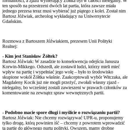
formalności, a zjazd wybierający Żółtka był w całości nielegalny. W
ten sposób na przestrzeni dwóch lat partia, która zawsze miała
jednego prezesa teraz musi wybierać już piątego z kolei. Został nim
Bartosz Jóźwiak, archeolog wykładający na Uniwersytecie
Gdańskim.
Rozmowa z Bartoszem Jóźwiakiem, prezesem Unii Polityki
Realnej:
- Kim jest Stanisław Żółtek?
Bartosz Jóźwiak: W zasadzie to konsekwencja odejścia Janusza
Korwin-Mikkego. Odszedł, ale zostawił ludzi, którzy mieli mieć
wpływ na partię i wypełniać jego wolę – było to środowisko
skupione wokół Żółtka właśnie. Zaakceptowali wybór Witczaka, ale
Magdaleny Kocik już nie mogli przeżyć, zwołali własny zjazd -
nielegalny, bo wcześniej zostali zawieszeni w prawach członków za
komentowanie na zewnątrz spraw wewnętrznych partii.
- Podobno macie spore długi i myślicie o rozwiązaniu partii?
Bartosz Jóźwiak: Nie chcemy rozwiązywać UPR-u, proponujemy
tylko drogę, którą powinien iść – chcemy z powrotem wprowadzić
tą partię do głównego nurtu polityki. Owszem, mamy drobne