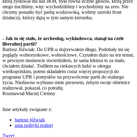
którą zyskiwał dla nas JKM, była równa liczbie głosów, którą przez
niego traciliśmy, więc wychodziliśmy i wychodzimy na zero. Nie
chcemy ponadto być partią wodzowską, wolimy szeroki front
działaczy, którzy dążą w tym samym kierunku.
- Jak to się stało, że archeolog, wykładowca, stanął na czele
liberalnej partii?
Bartosz Jóźwiak: Do UPR-u dojrzewałem długo. Podobały mi się
poglądy wolnorynkowe, wolnościowe. Czytałem dużo na ten temat,
w pewnym momencie stwierdziłem, że sama lektura to za mało,
chciałem działać. Trafiłem na ciekawych ludzi w okręgu
wielkopolskim, potem składałem coraz więcej propozycji do
programu UPR i pomysłów na przywrócenie partii do realnego
życia. Niedawno wybrano mnie prezesem, żebym swoje obietnice
realizował, pokazał, co potrafię.
Rozmawiał Maciej Ciemny
Inne artykuły związane z:
bartosz jóźwiak
unia polityki realnej
Tweet