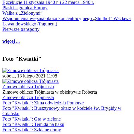
Egzekucje 11 stycznia 1940 r. i 22 marca 1940 r.
Piaski – granica Europy
Walka z „Zielonymi”
Wspomnienia więźnia obozu koncentracyjnego „Stutthof” Wacława
Lewandowskiego (fragment)
Pierwsze transporty
więcej ...
Foto "Kwiatki"
sobota, 13 lutego 2021 11:08
Zimowe oblicza Trójmiasta
Zimowe oblicze Trójmiasta w obiektywie Roberta
Zimowe oblicza Trójmiasta
Foto "Kwiatki": Zima odwiedziła Pomorze
Foto "Kwiatki": Bursztynowy ołtarz w kościele św. Brygidy w
Gdańsku
Foto "Kwiatki": Gra w zielone
Foto "Kwiatki": Temida na haku
Foto "Kwiatki": Szklane domy