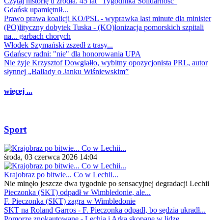
Czytaj historię u źródła. 45 lat "Tygodnika Solidarność"
Gdańsk upamiętnił...
Prawo prawa koalicji KO/PSL - wyprawka last minute dla minister
(PO)lityczny dobytek Tuska - (KO)lonizacja pomorskich szpitali
na... garbach chorych
Włodek Szymański zszedł z trasy...
Gdańscy radni: "nie" dla honorowania UPA
Nie żyje Krzysztof Dowgiałło, wybitny opozycjonista PRL, autor
słynnej „Ballady o Janku Wiśniewskim”
więcej ...
Sport
środa, 03 czerwca 2026 14:04
Krajobraz po bitwie... Co w Lechii...
Nie minęło jeszcze dwa tygodnie po sensacyjnej degradacji Lechii
Pieczonka (SKT) odpadł w Wimbledonie, ale...
F. Pieczonka (SKT) zagra w Wimbledonie
SKT na Roland Garros - F. Pieczonka odpadł, bo sędzia ukradł...
Pomorze znokautowane - Lechia i Arka skopane w lidze