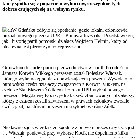
który spotka się z poparciem wyborców, szczególnie tych
dobrze czujących się na wolnym rynku.
W Gdańsku odbyło się spotkanie, gdzie lokalni członkowie
poznali nowego prezesa UPR – Bartosza Jóźwiaka. Przedstawił go,
jak i historię partii pomorski działacz Wojciech Helmin, który od
niedawna jest pierwszym wiceprezesem.
Omówiono historię sporu o przewodnictwo w partii. Po odejściu
Janusza Korwin-Mikkego prezesem został Bolesław Witczak,
którego wybrano zgodnie z obowiązującym prawem. Wywołało to
bunt wśród części działaczy związanych z Korwin-Mikkem, na
czele ze Stanisławem Żółtkiem. Po roku UPR wybrał nowego
prezesa – Magdalenę Kocik, jednak część zbuntowanych działaczy,
którzy z czasem zostali zawieszeni w prawach członków zwołało
swój zjazd, na którym prezesem okrzyknęli właśnie Żółtka.
Niedawno sąd stwierdził, że zgodnie z prawem prezes cały czas jest
… Witczak, ponieważ przy wyborze Kocik nie dopełniono kilku