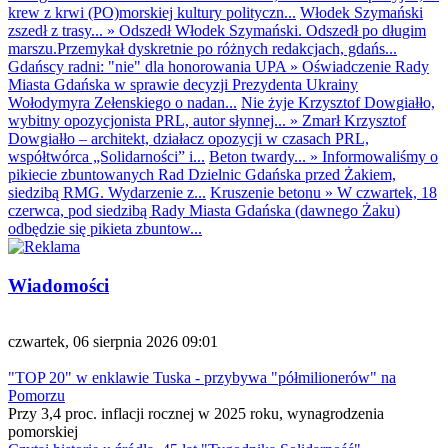
krew z krwi (PO)morskiej kultury polityczn...
Włodek Szymański
zszedł z trasy...
»
Odszedł Włodek Szymański. Odszedł po długim
marszu.Przemykał dyskretnie po różnych redakcjach, gdańs...
Gdańscy radni: "nie" dla honorowania UPA
»
Oświadczenie Rady
Miasta Gdańska w sprawie decyzji Prezydenta Ukrainy
Wołodymyra Zełenskiego o nadan...
Nie żyje Krzysztof Dowgiałło,
wybitny opozycjonista PRL, autor słynnej...
»
Zmarł Krzysztof
Dowgiałło – architekt, działacz opozycji w czasach PRL,
współtwórca „Solidarności” i...
Beton twardy...
»
Informowaliśmy o
pikiecie zbuntowanych Rad Dzielnic Gdańska przed Żakiem,
siedzibą RMG. Wydarzenie z...
Kruszenie betonu
»
W czwartek, 18
czerwca, pod siedzibą Rady Miasta Gdańska (dawnego Żaku)
odbędzie się pikieta zbuntow...
Wiadomości
czwartek, 06 sierpnia 2026 09:01
"TOP 20" w enklawie Tuska - przybywa "półmilionerów" na
Pomorzu
Przy 3,4 proc. inflacji rocznej w 2025 roku, wynagrodzenia
pomorskiej