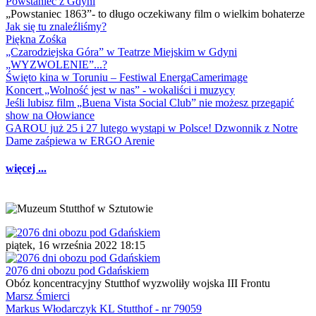
Powstaniec z Gdyni
„Powstaniec 1863”- to długo oczekiwany film o wielkim bohaterze
Jak się tu znaleźliśmy?
Piękna Zośka
„Czarodziejska Góra” w Teatrze Miejskim w Gdyni
„WYZWOLENIE”...?
Święto kina w Toruniu – Festiwal EnergaCamerimage
Koncert „Wolność jest w nas” - wokaliści i muzycy
Jeśli lubisz film „Buena Vista Social Club” nie możesz przegapić
show na Ołowiance
GAROU już 25 i 27 lutego wystąpi w Polsce! Dzwonnik z Notre
Dame zaśpiewa w ERGO Arenie
więcej ...
piątek, 16 września 2022 18:15
2076 dni obozu pod Gdańskiem
Obóz koncentracyjny Stutthof wyzwoliły wojska III Frontu
Marsz Śmierci
Markus Włodarczyk KL Stutthof - nr 79059