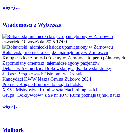
więcej ...
Wiadomości z Wybrzeża
czwartek, 18 września 2025 17:09
Bohaterski, niemiecki ksiądz upamiętniony w Żarnowcu
Kompleks klasztorno-kościelny w Żarnowcu to perła północnych
Zapomniany cmentarz, tajemnicze zgony pacjentów
Debata w Szemudzie: Dołkowski pyta, Kalkowski kluczy
Łukasz Brządkowski: Ostra gra w Tczewie
Kandydaci KWW Nasza Gmina Żukowo 2024
Premier: Bogate Pomorze to bogata Polska
XXVI Mistrzostwa Rumi w sztafetach olimpijskich
Grupa „Odkrywców” z SP nr 10 w Rumi poznaje tajniki nauki
więcej ...
Malbork