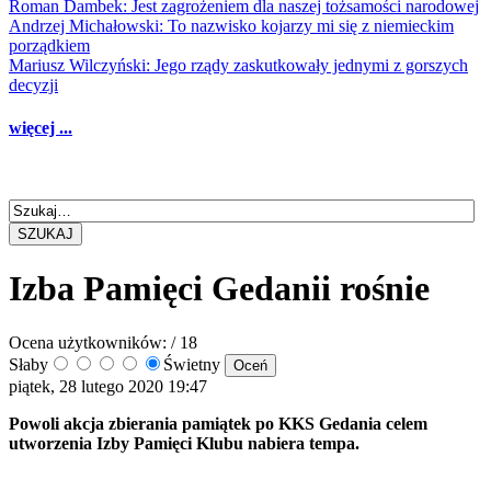
Roman Dambek: Jest zagrożeniem dla naszej tożsamości narodowej
Andrzej Michałowski: To nazwisko kojarzy mi się z niemieckim
porządkiem
Mariusz Wilczyński: Jego rządy zaskutkowały jednymi z gorszych
decyzji
więcej ...
SZUKAJ
Izba Pamięci Gedanii rośnie
Ocena użytkowników:
/ 18
Słaby
Świetny
piątek, 28 lutego 2020 19:47
Powoli akcja zbierania pamiątek po KKS Gedania celem
utworzenia Izby Pamięci Klubu nabiera tempa.