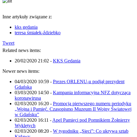
Inne artykuły związane z:
kks gedania
teresa śmiałek-ździebko
Tweet
Related news items:
20/02/2020 21:02
-
KKS Gedania
Newer news items:
04/03/2020 10:59
-
Prezes ORLENU-u podjął prezydent
Gdańska
03/03/2020 14:50
-
Kampania informacyjna NFZ dotycząca
koronawirusa
02/03/2020 16:20
-
Promocja pierwszego numeru periodyku
„Wojna i Pamięć. Czasopismo Muzeum II Wojny Światowej
w Gdańsku”
02/03/2020 16:11
-
Apel Pamięci pod Pomnikiem Żołnierzy
Wyklętych
02/03/2020 08:20
-
W tygodniku „Sieci”: Co ukrywa sztab
Kidawy