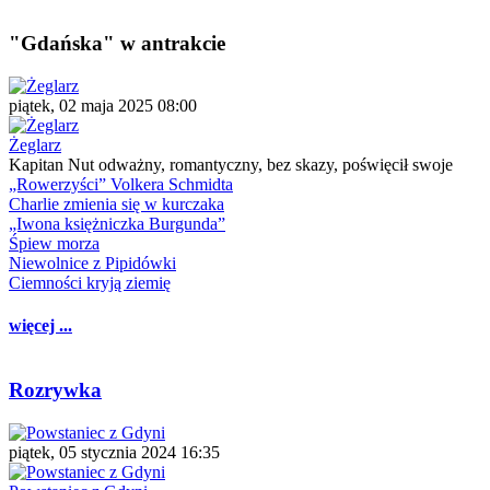
"Gdańska" w antrakcie
piątek, 02 maja 2025 08:00
Żeglarz
Kapitan Nut odważny, romantyczny, bez skazy, poświęcił swoje
„Rowerzyści” Volkera Schmidta
Charlie zmienia się w kurczaka
„Iwona księżniczka Burgunda”
Śpiew morza
Niewolnice z Pipidówki
Ciemności kryją ziemię
więcej ...
Rozrywka
piątek, 05 stycznia 2024 16:35