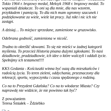
Tokio 1964 r. brązowy medal, Meksyk 1968 r. brązowy medal. To
wspaniali działacze. To oni są dla mnie, dla nas wzorem,
przykładem i pamięcią. To dla nich mam ogromny szacunek i
podziękowanie za wiele, wiele lat pracy. Już nikt i nic ich nie
zastąpi.
A dzisiaj… To miejsce sprzedane, zamienione w gruzowisko.
Odebrana godność, zamieniona w nicość.
Trudno to określić słowami. To się nie mieści w żadnej kategorii
myślenia. To przecież Historia pisana dużymi zgłoskami. To nasi
dziadkowie, pradziadkowie, ich idee o które walczyli i oddali życie.
Spełnijmy ich testament!!!!
KKS Gedania - Kościuszki winna być oazą dla mieszkańców i
radością życia. To teren zieleni, oddychania, przeznaczony dla
rekreacji, sportu, wypoczynku i czasu spędzonego z rodziną.
Co na to Prezydent Gdańska? Co na to włodarze Miasta? Czy
naprawdę nie widzicie, że nie powinno tak być?
Z poważaniem
Teresa Śmiałek – Ździebko