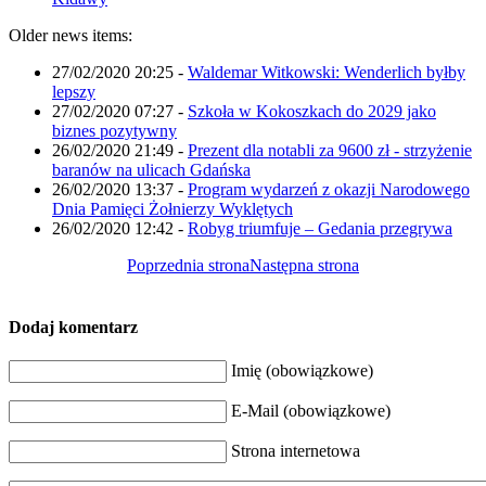
Older news items:
27/02/2020 20:25
-
Waldemar Witkowski: Wenderlich byłby
lepszy
27/02/2020 07:27
-
Szkoła w Kokoszkach do 2029 jako
biznes pozytywny
26/02/2020 21:49
-
Prezent dla notabli za 9600 zł - strzyżenie
baranów na ulicach Gdańska
26/02/2020 13:37
-
Program wydarzeń z okazji Narodowego
Dnia Pamięci Żołnierzy Wyklętych
26/02/2020 12:42
-
Robyg triumfuje – Gedania przegrywa
Poprzednia strona
Następna strona
Dodaj komentarz
Imię (obowiązkowe)
E-Mail (obowiązkowe)
Strona internetowa