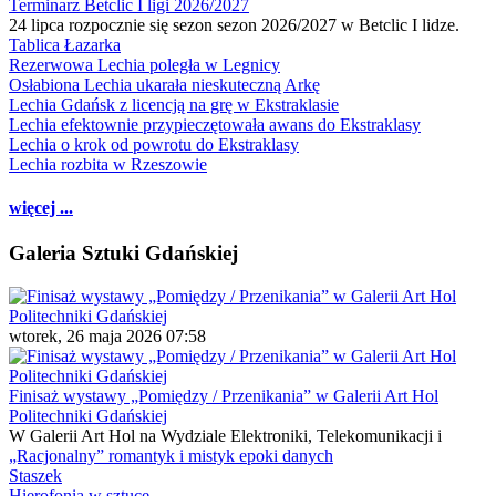
Terminarz Betclic I ligi 2026/2027
24 lipca rozpocznie się sezon sezon 2026/2027 w Betclic I lidze.
Tablica Łazarka
Rezerwowa Lechia poległa w Legnicy
Osłabiona Lechia ukarała nieskuteczną Arkę
Lechia Gdańsk z licencją na grę w Ekstraklasie
Lechia efektownie przypieczętowała awans do Ekstraklasy
Lechia o krok od powrotu do Ekstraklasy
Lechia rozbita w Rzeszowie
więcej ...
Galeria Sztuki Gdańskiej
wtorek, 26 maja 2026 07:58
Finisaż wystawy „Pomiędzy / Przenikania” w Galerii Art Hol
Politechniki Gdańskiej
W Galerii Art Hol na Wydziale Elektroniki, Telekomunikacji i
„Racjonalny” romantyk i mistyk epoki danych
Staszek
Hierofonia w sztuce