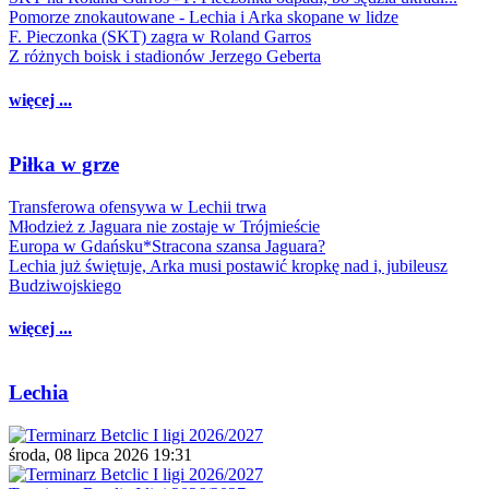
Pomorze znokautowane - Lechia i Arka skopane w lidze
F. Pieczonka (SKT) zagra w Roland Garros
Z różnych boisk i stadionów Jerzego Geberta
więcej ...
Piłka w grze
Transferowa ofensywa w Lechii trwa
Młodzież z Jaguara nie zostaje w Trójmieście
Europa w Gdańsku*Stracona szansa Jaguara?
Lechia już świętuje, Arka musi postawić kropkę nad i, jubileusz
Budziwojskiego
więcej ...
Lechia
środa, 08 lipca 2026 19:31