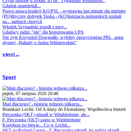
Czytaj historię u źródła. 45 lat "Tygodnika Solidarność"
Gdańsk upamiętnił...
Prawo prawa koalicji KO/PSL - wyprawka last minute dla minister
(PO)lityczny dobytek Tuska - (KO)lonizacja pomorskich szpitali
na... garbach chorych
Włodek Szymański zszedł z trasy...
Gdańscy radni: "nie" dla honorowania UPA
Nie żyje Krzysztof Dowgiałło, wybitny opozycjonista PRL, autor
słynnej „Ballady o Janku Wiśniewskim”
więcej ...
Sport
piątek, 07 sierpnia 2026 20:48
Mati dlaczego? - historia jednego piłkarza...
Bramkarz Lechii. Od A-klasy do Ekstraklasy. Współtwórca historii
Pieczonka (SKT) odpadł w Wimbledonie, ale...
F. Pieczonka (SKT) zagra w Wimbledonie
Krajobraz po bitwie... Co w Lechii...
SKT na Roland Garros - F. Pieczonka odpadł, bo sędzia ukradł...