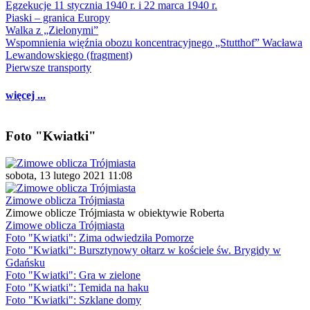
Egzekucje 11 stycznia 1940 r. i 22 marca 1940 r.
Piaski – granica Europy
Walka z „Zielonymi”
Wspomnienia więźnia obozu koncentracyjnego „Stutthof” Wacława
Lewandowskiego (fragment)
Pierwsze transporty
więcej ...
Foto "Kwiatki"
sobota, 13 lutego 2021 11:08
Zimowe oblicza Trójmiasta
Zimowe oblicze Trójmiasta w obiektywie Roberta
Zimowe oblicza Trójmiasta
Foto "Kwiatki": Zima odwiedziła Pomorze
Foto "Kwiatki": Bursztynowy ołtarz w kościele św. Brygidy w
Gdańsku
Foto "Kwiatki": Gra w zielone
Foto "Kwiatki": Temida na haku
Foto "Kwiatki": Szklane domy