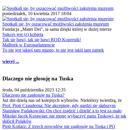
poniedziałek, 10 kwietnia 2017 18:04
Spotkali się, by oszacować możliwości założenia muzeum
Fundacja „Mater Dei”, ta sama dzięki której w dużej mierze
Sukces jest (z) kobietą
Tak się bawi, tak się bawi ROD Kopernik!
Malbork w Europarlamencie
To nie jest jakieś tam miasto, to nie jest jakiś tam zamek
więcej ...
Dlaczego nie głosuję na Tuska
środa, 04 października 2023 12:35
Dlaczego nie zagłosuję na Tuska?
Już dni dzielą nas od kolejnych wyborów. Niektórzy twierdzą, że
Prof. Piotr Czauderna: Nie akceptuję, gdy gardzi się słabszym
Stanisław Fudakowski: On chce rządzić i dzielić a to jest za mało
Mikołaj Jacek Kujawian: nie mogę wybaczyć panu Tuskowi, że tak
skłócił Polaków
Piotr Kotlarz: Z trzech powodów nie zagłosuję na Tuska i PO