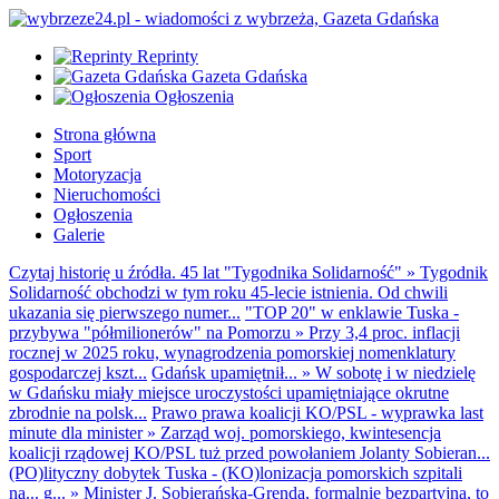
Reprinty
Gazeta Gdańska
Ogłoszenia
Strona główna
Sport
Motoryzacja
Nieruchomości
Ogłoszenia
Galerie
Czytaj historię u źródła. 45 lat "Tygodnika Solidarność"
»
Tygodnik
Solidarność obchodzi w tym roku 45-lecie istnienia. Od chwili
ukazania się pierwszego numer...
"TOP 20" w enklawie Tuska -
przybywa "półmilionerów" na Pomorzu
»
Przy 3,4 proc. inflacji
rocznej w 2025 roku, wynagrodzenia pomorskiej nomenklatury
gospodarczej kszt...
Gdańsk upamiętnił...
»
W sobotę i w niedzielę
w Gdańsku miały miejsce uroczystości upamiętniające okrutne
zbrodnie na polsk...
Prawo prawa koalicji KO/PSL - wyprawka last
minute dla minister
»
Zarząd woj. pomorskiego, kwintesencja
koalicji rządowej KO/PSL tuż przed powołaniem Jolanty Sobieran...
(PO)lityczny dobytek Tuska - (KO)lonizacja pomorskich szpitali
na... g...
»
Minister J. Sobierańska-Grenda, formalnie bezpartyjna, to