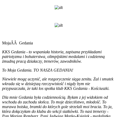
MojaÂÂ Gedania
KKS Gedania - to wspaniała historia, zapisana przykładami
patriotyzmu i bohaterstwa, olimpijskimi medalami i codzienną
żmudną pracą działaczy, trenerów, zawodników.
To Moja Gedania. TO NASZA GEDANIA!
Niewiele mogę uczynić, ale rozgoryczenie sięga zenitu. Żal i smutek
wkrada się w dzisiejszą rzeczywistość i nigdy bym nie
przypuszczała, że taki los spotka klub KKS Gedania - Kościuszki.
Dla mnie Gedania była codziennością. Byłam z jej widokiem od
wschodu do zachodu słońca. To moje dzieciństwo, młodość. To
murawa boiska, bramki do których gole strzelali moi bracia. To ja,
która dołączyłam do klubu do sekcji siatkówki. To nasi trenerzy -
Pan Marian Rembarz, Pani Jadwiga Marko-Książek - medalistka