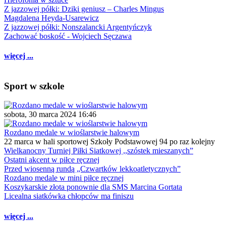
Z jazzowej półki: Dziki geniusz – Charles Mingus
Magdalena Heyda-Usarewicz
Z jazzowej półki: Nonszalancki Argentyńczyk
Zachować boskość - Wojciech Sęczawa
więcej ...
Sport w szkole
sobota, 30 marca 2024 16:46
Rozdano medale w wioślarstwie halowym
22 marca w hali sportowej Szkoły Podstawowej 94 po raz kolejny
Wielkanocny Turniej Piłki Siatkowej ,,szóstek mieszanych”
Ostatni akcent w piłce ręcznej
Przed wiosenną rundą „Czwartków lekkoatletycznych”
Rozdano medale w mini piłce ręcznej
Koszykarskie złota ponownie dla SMS Marcina Gortata
Licealna siatkówka chłopców ma finiszu
więcej ...