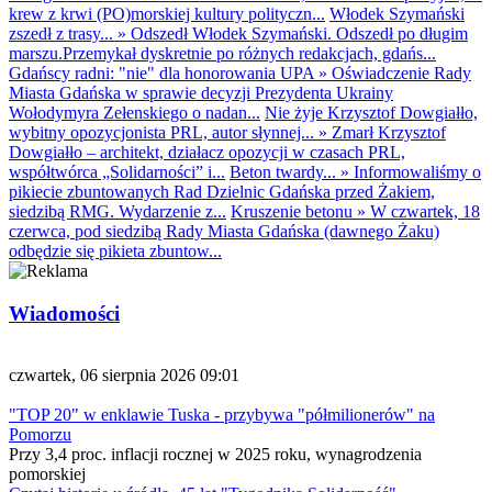
krew z krwi (PO)morskiej kultury polityczn...
Włodek Szymański
zszedł z trasy...
»
Odszedł Włodek Szymański. Odszedł po długim
marszu.Przemykał dyskretnie po różnych redakcjach, gdańs...
Gdańscy radni: "nie" dla honorowania UPA
»
Oświadczenie Rady
Miasta Gdańska w sprawie decyzji Prezydenta Ukrainy
Wołodymyra Zełenskiego o nadan...
Nie żyje Krzysztof Dowgiałło,
wybitny opozycjonista PRL, autor słynnej...
»
Zmarł Krzysztof
Dowgiałło – architekt, działacz opozycji w czasach PRL,
współtwórca „Solidarności” i...
Beton twardy...
»
Informowaliśmy o
pikiecie zbuntowanych Rad Dzielnic Gdańska przed Żakiem,
siedzibą RMG. Wydarzenie z...
Kruszenie betonu
»
W czwartek, 18
czerwca, pod siedzibą Rady Miasta Gdańska (dawnego Żaku)
odbędzie się pikieta zbuntow...
Wiadomości
czwartek, 06 sierpnia 2026 09:01
"TOP 20" w enklawie Tuska - przybywa "półmilionerów" na
Pomorzu
Przy 3,4 proc. inflacji rocznej w 2025 roku, wynagrodzenia
pomorskiej