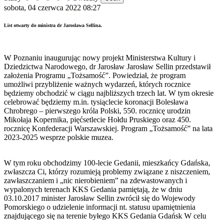
sobota, 04 czerwca 2022 08:27
List otwarty do ministra dr Jarosława Sellina.
W Poznaniu inaugurując nowy projekt Ministerstwa Kultury i
Dziedzictwa Narodowego, dr Jarosław Jarosław Sellin przedstawił
założenia Programu „Tożsamość”. Powiedział, że program
umożliwi przybliżenie ważnych wydarzeń, których rocznice
będziemy obchodzić w ciągu najbliższych trzech lat. W tym okresie
celebrować będziemy m.in. tysiąclecie koronacji Bolesława
Chrobrego – pierwszego króla Polski, 550. rocznicę urodzin
Mikołaja Kopernika, pięćsetlecie Hołdu Pruskiego oraz 450.
rocznicę Konfederacji Warszawskiej. Program „Tożsamość” na lata
2023-2025 wesprze polskie muzea.
W tym roku obchodzimy 100-lecie Gedanii, mieszkańcy Gdańska,
zwłaszcza Ci, którzy rozumieją problemy związane z niszczeniem,
zawłaszczaniem i „nic nierobieniem” na zdewastowanych i
wypalonych terenach KKS Gedania pamiętają, że w dniu
03.10.2017 minister Jarosław Sellin zwrócił się do Wojewody
Pomorskiego o udzielenie informacji nt. statusu upamiętnienia
znajdującego się na terenie byłego KKS Gedania Gdańsk W celu