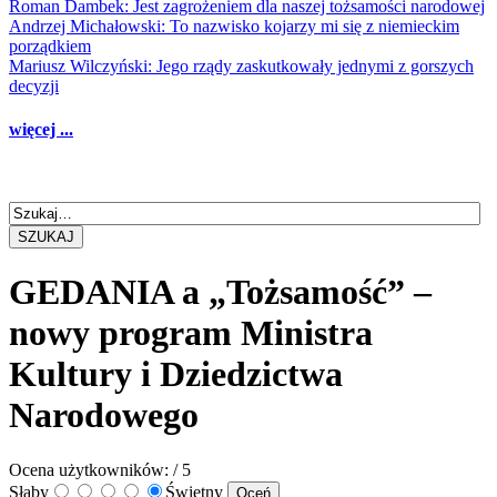
Roman Dambek: Jest zagrożeniem dla naszej tożsamości narodowej
Andrzej Michałowski: To nazwisko kojarzy mi się z niemieckim
porządkiem
Mariusz Wilczyński: Jego rządy zaskutkowały jednymi z gorszych
decyzji
więcej ...
SZUKAJ
GEDANIA a „Tożsamość” –
nowy program Ministra
Kultury i Dziedzictwa
Narodowego
Ocena użytkowników:
/ 5
Słaby
Świetny