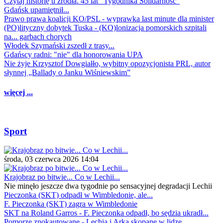
Czytaj historię u źródła. 45 lat "Tygodnika Solidarność"
Gdańsk upamiętnił...
Prawo prawa koalicji KO/PSL - wyprawka last minute dla minister
(PO)lityczny dobytek Tuska - (KO)lonizacja pomorskich szpitali
na... garbach chorych
Włodek Szymański zszedł z trasy...
Gdańscy radni: "nie" dla honorowania UPA
Nie żyje Krzysztof Dowgiałło, wybitny opozycjonista PRL, autor
słynnej „Ballady o Janku Wiśniewskim”
więcej ...
Sport
środa, 03 czerwca 2026 14:04
Krajobraz po bitwie... Co w Lechii...
Nie minęło jeszcze dwa tygodnie po sensacyjnej degradacji Lechii
Pieczonka (SKT) odpadł w Wimbledonie, ale...
F. Pieczonka (SKT) zagra w Wimbledonie
SKT na Roland Garros - F. Pieczonka odpadł, bo sędzia ukradł...
Pomorze znokautowane - Lechia i Arka skopane w lidze