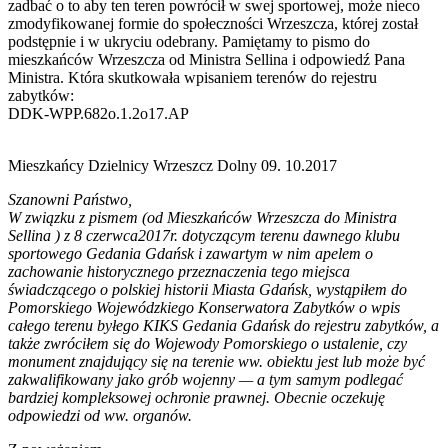
zadbać o to aby ten teren powrócił w swej sportowej, może nieco
zmodyfikowanej formie do społeczności Wrzeszcza, której został
podstępnie i w ukryciu odebrany. Pamiętamy to pismo do
mieszkańców Wrzeszcza od Ministra Sellina i odpowiedź Pana
Ministra. Która skutkowała wpisaniem terenów do rejestru
zabytków:
DDK-WPP.682o.1.2o17.AP
Mieszkańcy Dzielnicy Wrzeszcz Dolny 09. 10.2017
Szanowni Państwo,
W związku z pismem (od Mieszkańców Wrzeszcza do Ministra
Sellina ) z 8 czerwca2017r. dotyczącym terenu dawnego klubu
sportowego Gedania Gdańsk i zawartym w nim apelem o
zachowanie historycznego przeznaczenia tego miejsca
świadczącego o polskiej historii Miasta Gdańsk, wystąpiłem do
Pomorskiego Wojewódzkiego Konserwatora Zabytków o wpis
całego terenu byłego KIKS Gedania Gdańsk do rejestru zabytków, a
także zwróciłem się do Wojewody Pomorskiego o ustalenie, czy
monument znajdujący się na terenie ww. obiektu jest lub może być
zakwalifikowany jako grób wojenny — a tym samym podlegać
bardziej kompleksowej ochronie prawnej. Obecnie oczekuję
odpowiedzi od ww. organów.