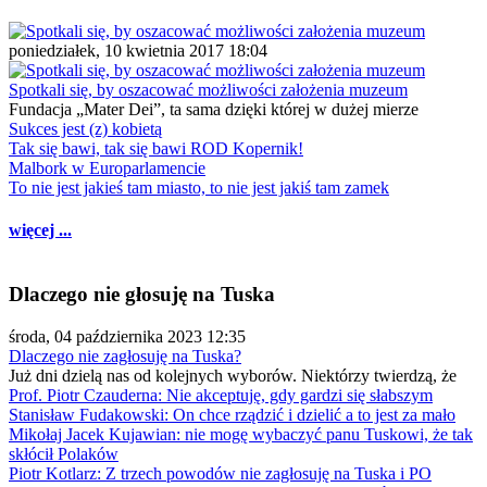
poniedziałek, 10 kwietnia 2017 18:04
Spotkali się, by oszacować możliwości założenia muzeum
Fundacja „Mater Dei”, ta sama dzięki której w dużej mierze
Sukces jest (z) kobietą
Tak się bawi, tak się bawi ROD Kopernik!
Malbork w Europarlamencie
To nie jest jakieś tam miasto, to nie jest jakiś tam zamek
więcej ...
Dlaczego nie głosuję na Tuska
środa, 04 października 2023 12:35
Dlaczego nie zagłosuję na Tuska?
Już dni dzielą nas od kolejnych wyborów. Niektórzy twierdzą, że
Prof. Piotr Czauderna: Nie akceptuję, gdy gardzi się słabszym
Stanisław Fudakowski: On chce rządzić i dzielić a to jest za mało
Mikołaj Jacek Kujawian: nie mogę wybaczyć panu Tuskowi, że tak
skłócił Polaków
Piotr Kotlarz: Z trzech powodów nie zagłosuję na Tuska i PO