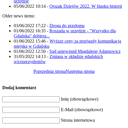
urzędzie
05/06/2022 10:14
-
Orszak Dziejów 2022. W blasku historii
Older news items:
03/06/2022 17:22
-
Droga do przełomu
01/06/2022 16:35
-
Roszada w urzędzie - "Wszystko dla
Gdańska" dobiera...
01/06/2022 15:46
-
Wyższe ceny za przejazdy komunikacją
miejską w Gdańsku
01/06/2022 12:50
-
Sąd uniewinnił Magdalenę Adamowicz
31/05/2022 14:13
-
Zmiana w składzie gdańskich
wiceprezydentów
Poprzednia strona
Następna strona
Dodaj komentarz
Imię (obowiązkowe)
E-Mail (obowiązkowe)
Strona internetowa