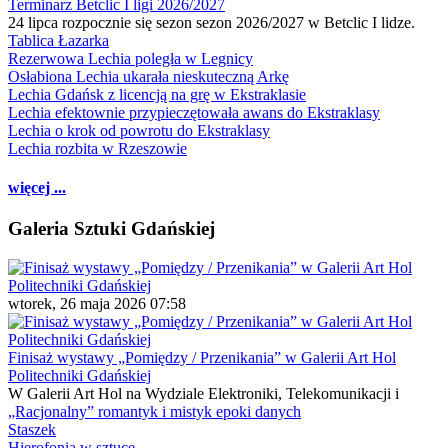
Terminarz Betclic I ligi 2026/2027
24 lipca rozpocznie się sezon sezon 2026/2027 w Betclic I lidze.
Tablica Łazarka
Rezerwowa Lechia poległa w Legnicy
Osłabiona Lechia ukarała nieskuteczną Arkę
Lechia Gdańsk z licencją na grę w Ekstraklasie
Lechia efektownie przypieczętowała awans do Ekstraklasy
Lechia o krok od powrotu do Ekstraklasy
Lechia rozbita w Rzeszowie
więcej ...
Galeria Sztuki Gdańskiej
wtorek, 26 maja 2026 07:58
Finisaż wystawy „Pomiędzy / Przenikania” w Galerii Art Hol
Politechniki Gdańskiej
W Galerii Art Hol na Wydziale Elektroniki, Telekomunikacji i
„Racjonalny” romantyk i mistyk epoki danych
Staszek
Hierofonia w sztuce