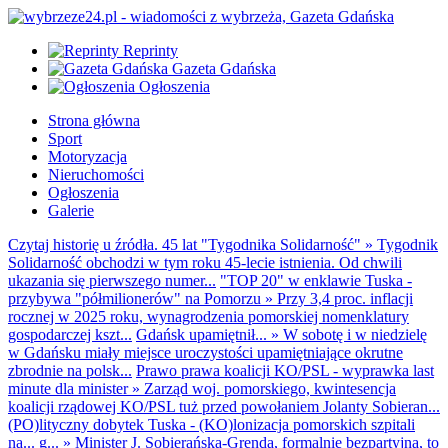
Reprinty
Gazeta Gdańska
Ogłoszenia
Strona główna
Sport
Motoryzacja
Nieruchomości
Ogłoszenia
Galerie
Czytaj historię u źródła. 45 lat "Tygodnika Solidarność"
»
Tygodnik
Solidarność obchodzi w tym roku 45-lecie istnienia. Od chwili
ukazania się pierwszego numer...
"TOP 20" w enklawie Tuska -
przybywa "półmilionerów" na Pomorzu
»
Przy 3,4 proc. inflacji
rocznej w 2025 roku, wynagrodzenia pomorskiej nomenklatury
gospodarczej kszt...
Gdańsk upamiętnił...
»
W sobotę i w niedzielę
w Gdańsku miały miejsce uroczystości upamiętniające okrutne
zbrodnie na polsk...
Prawo prawa koalicji KO/PSL - wyprawka last
minute dla minister
»
Zarząd woj. pomorskiego, kwintesencja
koalicji rządowej KO/PSL tuż przed powołaniem Jolanty Sobieran...
(PO)lityczny dobytek Tuska - (KO)lonizacja pomorskich szpitali
na... g...
»
Minister J. Sobierańska-Grenda, formalnie bezpartyjna, to