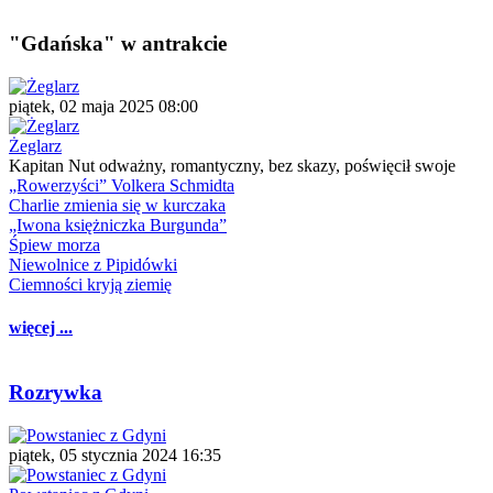
"Gdańska" w antrakcie
piątek, 02 maja 2025 08:00
Żeglarz
Kapitan Nut odważny, romantyczny, bez skazy, poświęcił swoje
„Rowerzyści” Volkera Schmidta
Charlie zmienia się w kurczaka
„Iwona księżniczka Burgunda”
Śpiew morza
Niewolnice z Pipidówki
Ciemności kryją ziemię
więcej ...
Rozrywka
piątek, 05 stycznia 2024 16:35