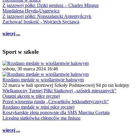
Z jazzowej półki: Dziki geniusz – Charles Mingus
Magdalena Heyda-Usarewicz
Z jazzowej półki: Nonszalancki Argentyńczyk
Zachować boskość - Wojciech Sęczawa
więcej ...
Sport w szkole
sobota, 30 marca 2024 16:46
Rozdano medale w wioślarstwie halowym
22 marca w hali sportowej Szkoły Podstawowej 94 po raz kolejny
Wielkanocny Turniej Piłki Siatkowej ,,szóstek mieszanych”
Ostatni akcent w piłce ręcznej
Przed wiosenną rundą „Czwartków lekkoatletycznych”
Rozdano medale w mini piłce ręcznej
Koszykarskie złota ponownie dla SMS Marcina Gortata
Licealna siatkówka chłopców ma finiszu
więcej ...