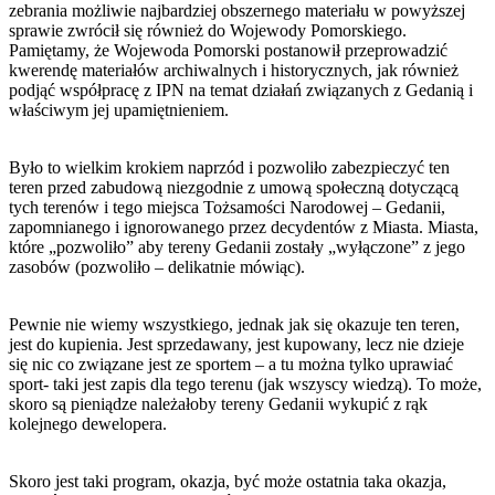
zebrania możliwie najbardziej obszernego materiału w powyższej
sprawie zwrócił się również do Wojewody Pomorskiego.
Pamiętamy, że Wojewoda Pomorski postanowił przeprowadzić
kwerendę materiałów archiwalnych i historycznych, jak również
podjąć współpracę z IPN na temat działań związanych z Gedanią i
właściwym jej upamiętnieniem.
Było to wielkim krokiem naprzód i pozwoliło zabezpieczyć ten
teren przed zabudową niezgodnie z umową społeczną dotyczącą
tych terenów i tego miejsca Tożsamości Narodowej – Gedanii,
zapomnianego i ignorowanego przez decydentów z Miasta. Miasta,
które „pozwoliło” aby tereny Gedanii zostały „wyłączone” z jego
zasobów (pozwoliło – delikatnie mówiąc).
Pewnie nie wiemy wszystkiego, jednak jak się okazuje ten teren,
jest do kupienia. Jest sprzedawany, jest kupowany, lecz nie dzieje
się nic co związane jest ze sportem – a tu można tylko uprawiać
sport- taki jest zapis dla tego terenu (jak wszyscy wiedzą). To może,
skoro są pieniądze należałoby tereny Gedanii wykupić z rąk
kolejnego dewelopera.
Skoro jest taki program, okazja, być może ostatnia taka okazja,