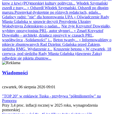
krew z krwi (PO)morskiej kultury polityczn...
Włodek Szymański
zszedł z trasy...
»
Odszedł Włodek Szymański. Odszedł po długim
marszu.Przemykał dyskretnie po różnych redakcjach, gdańs...
Gdańscy radni: "nie" dla honorowania UPA
»
Oświadczenie Rady
Miasta Gdańska w sprawie decyzji Prezydenta Ukrainy
Wołodymyra Zełenskiego o nadan...
Nie żyje Krzysztof Dowgiałło,
wybitny opozycjonista PRL, autor słynnej...
»
Zmarł Krzysztof
Dowgiałło – architekt, działacz opozycji w czasach PRL,
współtwórca „Solidarności” i...
Beton twardy...
»
Informowaliśmy o
pikiecie zbuntowanych Rad Dzielnic Gdańska przed Żakiem,
siedzibą RMG. Wydarzenie z...
Kruszenie betonu
»
W czwartek, 18
czerwca, pod siedzibą Rady Miasta Gdańska (dawnego Żaku)
odbędzie się pikieta zbuntow...
Wiadomości
czwartek, 06 sierpnia 2026 09:01
"TOP 20" w enklawie Tuska - przybywa "półmilionerów" na
Pomorzu
Przy 3,4 proc. inflacji rocznej w 2025 roku, wynagrodzenia
pomorskiej