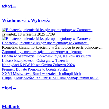
więcej ...
Wiadomości z Wybrzeża
czwartek, 18 września 2025 17:09
Bohaterski, niemiecki ksiądz upamiętniony w Żarnowcu
Kompleks klasztorno-kościelny w Żarnowcu to perła północnych
Zapomniany cmentarz, tajemnicze zgony pacjentów
Debata w Szemudzie: Dołkowski pyta, Kalkowski kluczy
Łukasz Brządkowski: Ostra gra w Tczewie
Kandydaci KWW Nasza Gmina Żukowo 2024
Premier: Bogate Pomorze to bogata Polska
XXVI Mistrzostwa Rumi w sztafetach olimpijskich
Grupa „Odkrywców” z SP nr 10 w Rumi poznaje tajniki nauki
więcej ...
Malbork