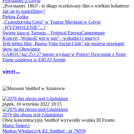
Powstaniec z Gdyni
„Powstaniec 1863”- to długo oczekiwany film o wielkim bohaterze
Jak się tu znaleźliśmy?
Piękna Zośka
„Czarodziejska Góra” w Teatrze Miejskim w Gdyni
„WYZWOLENIE”...?
Święto kina w Toruniu – Festiwal EnergaCamerimage
Koncert „Wolność jest w nas” - wokaliści i muzycy
Jeśli lubisz film „Buena Vista Social Club” nie możesz przegapić
show na Ołowiance
GAROU już 25 i 27 lutego wystąpi w Polsce! Dzwonnik z Notre
Dame zaśpiewa w ERGO Arenie
więcej ...
piątek, 16 września 2022 18:15
2076 dni obozu pod Gdańskiem
Obóz koncentracyjny Stutthof wyzwoliły wojska III Frontu
Marsz Śmierci
Markus Włodarczyk KL Stutthof - nr 79059