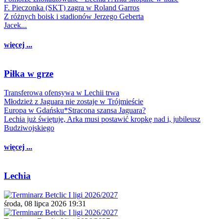
F. Pieczonka (SKT) zagra w Roland Garros
Z różnych boisk i stadionów Jerzego Geberta
Jacek...
więcej ...
Piłka w grze
Transferowa ofensywa w Lechii trwa
Młodzież z Jaguara nie zostaje w Trójmieście
Europa w Gdańsku*Stracona szansa Jaguara?
Lechia już świętuje, Arka musi postawić kropkę nad i, jubileusz
Budziwojskiego
więcej ...
Lechia
środa, 08 lipca 2026 19:31