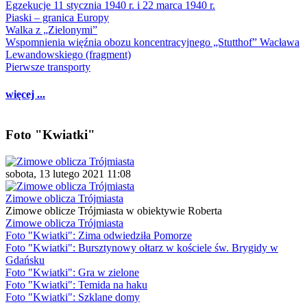
Egzekucje 11 stycznia 1940 r. i 22 marca 1940 r.
Piaski – granica Europy
Walka z „Zielonymi”
Wspomnienia więźnia obozu koncentracyjnego „Stutthof” Wacława
Lewandowskiego (fragment)
Pierwsze transporty
więcej ...
Foto "Kwiatki"
sobota, 13 lutego 2021 11:08
Zimowe oblicza Trójmiasta
Zimowe oblicze Trójmiasta w obiektywie Roberta
Zimowe oblicza Trójmiasta
Foto "Kwiatki": Zima odwiedziła Pomorze
Foto "Kwiatki": Bursztynowy ołtarz w kościele św. Brygidy w
Gdańsku
Foto "Kwiatki": Gra w zielone
Foto "Kwiatki": Temida na haku
Foto "Kwiatki": Szklane domy