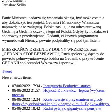
Z poważaniem
Jarosław Sellin
Panie Ministrze, nadarza się wspaniała okazja, być może ostatnia
aby dokończyć ten projekt. Gedania i Mieszkańcy Wrzeszcza
naprawdę na to zasługują. Polska zasługuje na odrestaurowaną
Gedanię a Gedania oczekuje tego od Polski. Gdyby żyli działacze i
sportowcy z przedwojennej Gedanii, ci których programowo
wymordowali Niemcy, pewnie podpisaliby się pod tym listem.
MIESZKAŃCY DZIELNICY DOLNY WRZESZCZ oraz
„GEDANIA STOP BEZPRAWIU”, Ruch społeczny, dążący do
powrotu pełnowymiarowego boiska na Gedanii, o przywrócenie
GEDANII społeczności Wrzeszcza i sportowi.
Tweet
Newer news items:
07/06/2022 17:34
-
Inauguracja Ecological stories
06/06/2022 21:57
-
Hojność Dulkiewicz - lepsza (wy)cena
prezesa
06/06/2022 12:34
-
Kontrowersje z przyznaniem nagrody
darczyńcy członkowi kapituły nagrody im. L. Bądkowskiego.
05/06/2022 18:42
-
Radni pytają o gigantyczne pensje w