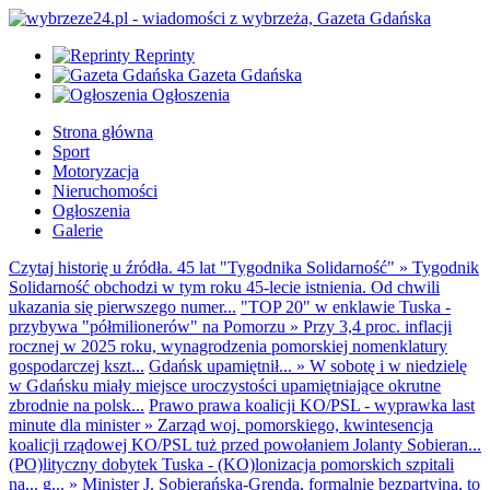
Reprinty
Gazeta Gdańska
Ogłoszenia
Strona główna
Sport
Motoryzacja
Nieruchomości
Ogłoszenia
Galerie
Czytaj historię u źródła. 45 lat "Tygodnika Solidarność"
»
Tygodnik
Solidarność obchodzi w tym roku 45-lecie istnienia. Od chwili
ukazania się pierwszego numer...
"TOP 20" w enklawie Tuska -
przybywa "półmilionerów" na Pomorzu
»
Przy 3,4 proc. inflacji
rocznej w 2025 roku, wynagrodzenia pomorskiej nomenklatury
gospodarczej kszt...
Gdańsk upamiętnił...
»
W sobotę i w niedzielę
w Gdańsku miały miejsce uroczystości upamiętniające okrutne
zbrodnie na polsk...
Prawo prawa koalicji KO/PSL - wyprawka last
minute dla minister
»
Zarząd woj. pomorskiego, kwintesencja
koalicji rządowej KO/PSL tuż przed powołaniem Jolanty Sobieran...
(PO)lityczny dobytek Tuska - (KO)lonizacja pomorskich szpitali
na... g...
»
Minister J. Sobierańska-Grenda, formalnie bezpartyjna, to