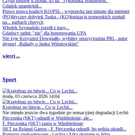
Czytaj historię u źródła. 45 lat "Tygodnika Solidarność"
Gdańsk upamiętnił...
Prawo prawa koalicji KO/PSL - wyprawka last minute dla minister
(PO)lityczny dobytek Tuska - (KO)lonizacja pomorskich szpitali
na... garbach chorych
Włodek Szymański zszedł z trasy...
Gdańscy radni: "nie" dla honorowania UPA
Nie żyje Krzysztof Dowgiałło, wybitny opozycjonista PRL, autor
słynnej „Ballady o Janku Wiśniewskim”
więcej ...
Sport
środa, 03 czerwca 2026 14:04
Krajobraz po bitwie... Co w Lechii...
Nie minęło jeszcze dwa tygodnie po sensacyjnej degradacji Lechii
Pieczonka (SKT) odpadł w Wimbledonie, ale...
F. Pieczonka (SKT) zagra w Wimbledonie
SKT na Roland Garros - F. Pieczonka odpadł, bo sędzia ukradł...
Pomorze znokautowane - Lechia i Arka skopane w lidze