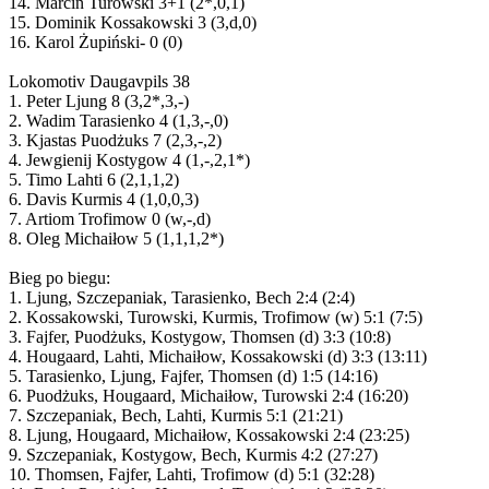
14. Marcin Turowski 3+1 (2*,0,1)
15. Dominik Kossakowski 3 (3,d,0)
16. Karol Żupiński- 0 (0)
Lokomotiv Daugavpils 38
1. Peter Ljung 8 (3,2*,3,-)
2. Wadim Tarasienko 4 (1,3,-,0)
3. Kjastas Puodżuks 7 (2,3,-,2)
4. Jewgienij Kostygow 4 (1,-,2,1*)
5. Timo Lahti 6 (2,1,1,2)
6. Davis Kurmis 4 (1,0,0,3)
7. Artiom Trofimow 0 (w,-,d)
8. Oleg Michaiłow 5 (1,1,1,2*)
Bieg po biegu:
1. Ljung, Szczepaniak, Tarasienko, Bech 2:4 (2:4)
2. Kossakowski, Turowski, Kurmis, Trofimow (w) 5:1 (7:5)
3. Fajfer, Puodżuks, Kostygow, Thomsen (d) 3:3 (10:8)
4. Hougaard, Lahti, Michaiłow, Kossakowski (d) 3:3 (13:11)
5. Tarasienko, Ljung, Fajfer, Thomsen (d) 1:5 (14:16)
6. Puodżuks, Hougaard, Michaiłow, Turowski 2:4 (16:20)
7. Szczepaniak, Bech, Lahti, Kurmis 5:1 (21:21)
8. Ljung, Hougaard, Michaiłow, Kossakowski 2:4 (23:25)
9. Szczepaniak, Kostygow, Bech, Kurmis 4:2 (27:27)
10. Thomsen, Fajfer, Lahti, Trofimow (d) 5:1 (32:28)