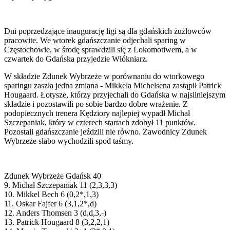
Dni poprzedzające inaugurację ligi są dla gdańskich żużlowców
pracowite. We wtorek gdańszczanie odjechali sparing w
Częstochowie, w środę sprawdzili się z Lokomotiwem, a w
czwartek do Gdańska przyjedzie Włókniarz.
W składzie Zdunek Wybrzeże w porównaniu do wtorkowego
sparingu zaszła jedna zmiana - Mikkela Michelsena zastąpił Patrick
Hougaard. Łotysze, którzy przyjechali do Gdańska w najsilniejszym
składzie i pozostawili po sobie bardzo dobre wrażenie. Z
podopiecznych trenera Kędziory najlepiej wypadł Michał
Szczepaniak, który w czterech startach zdobył 11 punktów.
Pozostali gdańszczanie jeździli nie równo. Zawodnicy Zdunek
Wybrzeże słabo wychodzili spod taśmy.
Zdunek Wybrzeże Gdańsk 40
9. Michał Szczepaniak 11 (2,3,3,3)
10. Mikkel Bech 6 (0,2*,1,3)
11. Oskar Fajfer 6 (3,1,2*,d)
12. Anders Thomsen 3 (d,d,3,-)
13. Patrick Hougaard 8 (3,2,2,1)