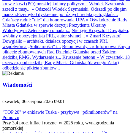
krew z krwi (PO)morskiej kultury polityczn...
Włodek Szymański
zszedł z trasy...
»
Odszedł Włodek Szymański. Odszedł po długim
marszu.Przemykał dyskretnie po różnych redakcjach, gdańs...
Gdańscy radni: "nie" dla honorowania UPA
»
Oświadczenie Rady
Miasta Gdańska w sprawie decyzji Prezydenta Ukrainy
Wołodymyra Zełenskiego o nadan...
Nie żyje Krzysztof Dowgiałło,
wybitny opozycjonista PRL, autor słynnej...
»
Zmarł Krzysztof
Dowgiałło – architekt, działacz opozycji w czasach PRL,
współtwórca „Solidarności” i...
Beton twardy...
»
Informowaliśmy o
pikiecie zbuntowanych Rad Dzielnic Gdańska przed Żakiem,
siedzibą RMG. Wydarzenie z...
Kruszenie betonu
»
W czwartek, 18
czerwca, pod siedzibą Rady Miasta Gdańska (dawnego Żaku)
odbędzie się pikieta zbuntow...
Wiadomości
czwartek, 06 sierpnia 2026 09:01
"TOP 20" w enklawie Tuska - przybywa "półmilionerów" na
Pomorzu
Przy 3,4 proc. inflacji rocznej w 2025 roku, wynagrodzenia
pomorskiej