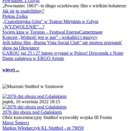
Powstaniec z Gdyni
„Powstaniec 1863”- to długo oczekiwany film o wielkim bohaterze
Jak się tu znaleźliśmy?
Piękna Zośka
„Czarodziejska Góra” w Teatrze Miejskim w Gdyni
„WYZWOLENIE”...?
Święto kina w Toruniu – Festiwal EnergaCamerimage
Koncert „Wolność jest w nas” - wokaliści i muzycy
Jeśli lubisz film „Buena Vista Social Club” nie możesz przegapić
show na Ołowiance
GAROU już 25 i 27 lutego wystąpi w Polsce! Dzwonnik z Notre
Dame zaśpiewa w ERGO Arenie
więcej ...
piątek, 16 września 2022 18:15
2076 dni obozu pod Gdańskiem
Obóz koncentracyjny Stutthof wyzwoliły wojska III Frontu
Marsz Śmierci
Markus Włodarczyk KL Stutthof - nr 79059