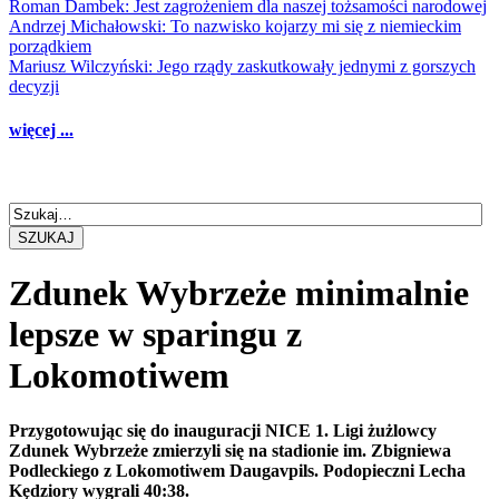
Roman Dambek: Jest zagrożeniem dla naszej tożsamości narodowej
Andrzej Michałowski: To nazwisko kojarzy mi się z niemieckim
porządkiem
Mariusz Wilczyński: Jego rządy zaskutkowały jednymi z gorszych
decyzji
więcej ...
SZUKAJ
Zdunek Wybrzeże minimalnie
lepsze w sparingu z
Lokomotiwem
Przygotowując się do inauguracji NICE 1. Ligi żużlowcy
Zdunek Wybrzeże zmierzyli się na stadionie im. Zbigniewa
Podleckiego z Lokomotiwem Daugavpils. Podopieczni Lecha
Kędziory wygrali 40:38.