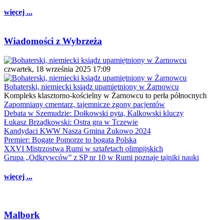
więcej ...
Wiadomości z Wybrzeża
czwartek, 18 września 2025 17:09
Bohaterski, niemiecki ksiądz upamiętniony w Żarnowcu
Kompleks klasztorno-kościelny w Żarnowcu to perła północnych
Zapomniany cmentarz, tajemnicze zgony pacjentów
Debata w Szemudzie: Dołkowski pyta, Kalkowski kluczy
Łukasz Brządkowski: Ostra gra w Tczewie
Kandydaci KWW Nasza Gmina Żukowo 2024
Premier: Bogate Pomorze to bogata Polska
XXVI Mistrzostwa Rumi w sztafetach olimpijskich
Grupa „Odkrywców” z SP nr 10 w Rumi poznaje tajniki nauki
więcej ...
Malbork