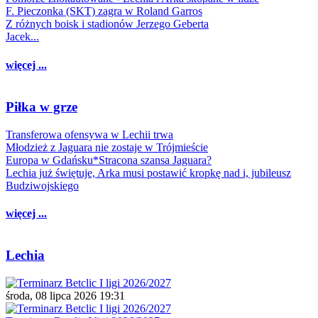
F. Pieczonka (SKT) zagra w Roland Garros
Z różnych boisk i stadionów Jerzego Geberta
Jacek...
więcej ...
Piłka w grze
Transferowa ofensywa w Lechii trwa
Młodzież z Jaguara nie zostaje w Trójmieście
Europa w Gdańsku*Stracona szansa Jaguara?
Lechia już świętuje, Arka musi postawić kropkę nad i, jubileusz
Budziwojskiego
więcej ...
Lechia
środa, 08 lipca 2026 19:31