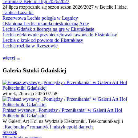
Terminarz Betclic I ligi 2026/2027
24 lipca rozpocznie się sezon sezon 2026/2027 w Betclic I lidze.
Tablica Łazarka
Rezerwowa Lechia poległa w Legnicy
Osłabiona Lechia ukarała nieskuteczną Arkę
Lechia Gdańsk z licencją na grę w Ekstraklasie
Lechia efektownie przypieczętowała awans do Ekstraklasy
Lechia o krok od powrotu do Ekstraklasy
Lechia rozbita w Rzeszowie
więcej ...
Galeria Sztuki Gdańskiej
wtorek, 26 maja 2026 07:58
Finisaż wystawy „Pomiędzy / Przenikania” w Galerii Art Hol
Politechniki Gdańskiej
W Galerii Art Hol na Wydziale Elektroniki, Telekomunikacji i
„Racjonalny” romantyk i mistyk epoki danych
Staszek
Hierofonia w sztuce