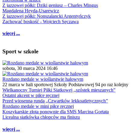
Z jazzowej półki: Dziki geniusz – Charles Mingus
Magdalena Heyda-Usarewicz
Z jazzowej półki: Nonszalancki Argentyńczyk
Zachować boskość - Wojciech Sęczawa
więcej ...
Sport w szkole
sobota, 30 marca 2024 16:46
Rozdano medale w wioślarstwie halowym
22 marca w hali sportowej Szkoły Podstawowej 94 po raz kolejny
Wielkanocny Turniej Piłki Siatkowej ,,szóstek mieszanych”
Ostatni akcent w piłce ręcznej
Przed wiosenną rundą „Czwartków lekkoatletycznych”
Rozdano medale w mini piłce ręcznej
Koszykarskie złota ponownie dla SMS Marcina Gortata
Licealna siatkówka chłopców ma finiszu
więcej ...