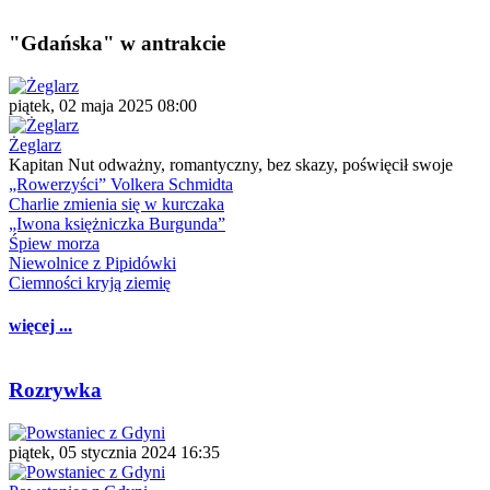
"Gdańska" w antrakcie
piątek, 02 maja 2025 08:00
Żeglarz
Kapitan Nut odważny, romantyczny, bez skazy, poświęcił swoje
„Rowerzyści” Volkera Schmidta
Charlie zmienia się w kurczaka
„Iwona księżniczka Burgunda”
Śpiew morza
Niewolnice z Pipidówki
Ciemności kryją ziemię
więcej ...
Rozrywka
piątek, 05 stycznia 2024 16:35