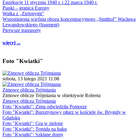
Egzekucje 11 stycznia 1940 r. i 22 marca 1940 r.
Piaski – granica Europy
Walka z „Zielonymi”
Wspomnienia więźnia obozu koncentracyjnego „Stutthof” Wacława
Lewandowskiego (fragment)
Pierwsze transporty
więcej ...
Foto "Kwiatki"
sobota, 13 lutego 2021 11:08
Zimowe oblicza Trójmiasta
Zimowe oblicze Trójmiasta w obiektywie Roberta
Zimowe oblicza Trójmiasta
Foto "Kwiatki": Zima odwiedziła Pomorze
Foto "Kwiatki": Bursztynowy ołtarz w kościele św. Brygidy w
Gdańsku
Foto "Kwiatki": Gra w zielone
Foto "Kwiatki": Temida na haku
Foto "Kwiatki": Szklane domy