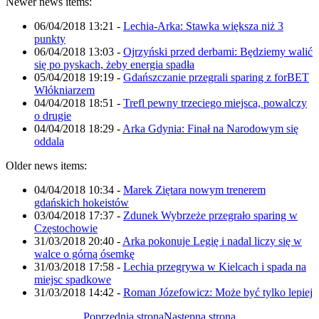
Newer news items:
06/04/2018 13:21
-
Lechia-Arka: Stawka większa niż 3
punkty
06/04/2018 13:03
-
Ojrzyński przed derbami: Będziemy walić
się po pyskach, żeby energia spadła
05/04/2018 19:19
-
Gdańszczanie przegrali sparing z forBET
Włókniarzem
04/04/2018 18:51
-
Trefl pewny trzeciego miejsca, powalczy
o drugie
04/04/2018 18:29
-
Arka Gdynia: Finał na Narodowym się
oddala
Older news items:
04/04/2018 10:34
-
Marek Ziętara nowym trenerem
gdańskich hokeistów
03/04/2018 17:37
-
Zdunek Wybrzeże przegrało sparing w
Częstochowie
31/03/2018 20:40
-
Arka pokonuje Legię i nadal liczy się w
walce o górną ósemkę
31/03/2018 17:58
-
Lechia przegrywa w Kielcach i spada na
miejsc spadkowe
31/03/2018 14:42
-
Roman Józefowicz: Może być tylko lepiej
Poprzednia strona
Następna strona