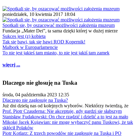
poniedziałek, 10 kwietnia 2017 18:04
Spotkali się, by oszacować możliwości założenia muzeum
Fundacja „Mater Dei”, ta sama dzięki której w dużej mierze
Sukces jest (z) kobietą
Tak się bawi, tak się bawi ROD Kopernik!
Malbork w Europarlamencie
To nie jest jakieś tam miasto, to nie jest jakiś tam zamek
więcej ...
Dlaczego nie głosuję na Tuska
środa, 04 października 2023 12:35
Dlaczego nie zagłosuję na Tuska?
Już dni dzielą nas od kolejnych wyborów. Niektórzy twierdzą, że
Prof. Piotr Czauderna: Nie akceptuję, gdy gardzi się słabszym
Stanisław Fudakowski: On chce rządzić i dzielić a to jest za mało
Mikołaj Jacek Kujawian: nie mogę wybaczyć panu Tuskowi, że tak
skłócił Polaków
Piotr Kotlarz: Z trzech powodów nie zagłosuję na Tuska i PO