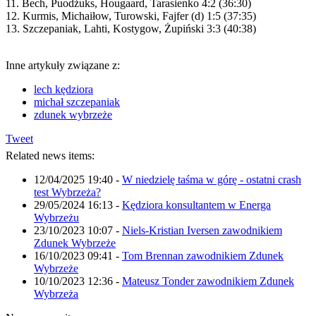
11. Bech, Puodżuks, Hougaard, Tarasienko 4:2 (36:30)
12. Kurmis, Michaiłow, Turowski, Fajfer (d) 1:5 (37:35)
13. Szczepaniak, Lahti, Kostygow, Żupiński 3:3 (40:38)
Inne artykuły związane z:
lech kędziora
michał szczepaniak
zdunek wybrzeże
Tweet
Related news items:
12/04/2025 19:40
-
W niedzielę taśma w górę - ostatni crash
test Wybrzeża?
29/05/2024 16:13
-
Kędziora konsultantem w Energa
Wybrzeżu
23/10/2023 10:07
-
Niels-Kristian Iversen zawodnikiem
Zdunek Wybrzeże
16/10/2023 09:41
-
Tom Brennan zawodnikiem Zdunek
Wybrzeże
10/10/2023 12:36
-
Mateusz Tonder zawodnikiem Zdunek
Wybrzeża