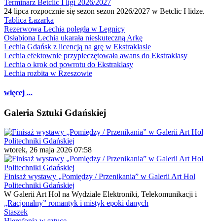
Terminarz Betclic I ligi 2026/2027
24 lipca rozpocznie się sezon sezon 2026/2027 w Betclic I lidze.
Tablica Łazarka
Rezerwowa Lechia poległa w Legnicy
Osłabiona Lechia ukarała nieskuteczną Arkę
Lechia Gdańsk z licencją na grę w Ekstraklasie
Lechia efektownie przypieczętowała awans do Ekstraklasy
Lechia o krok od powrotu do Ekstraklasy
Lechia rozbita w Rzeszowie
więcej ...
Galeria Sztuki Gdańskiej
wtorek, 26 maja 2026 07:58
Finisaż wystawy „Pomiędzy / Przenikania” w Galerii Art Hol
Politechniki Gdańskiej
W Galerii Art Hol na Wydziale Elektroniki, Telekomunikacji i
„Racjonalny” romantyk i mistyk epoki danych
Staszek
Hierofonia w sztuce