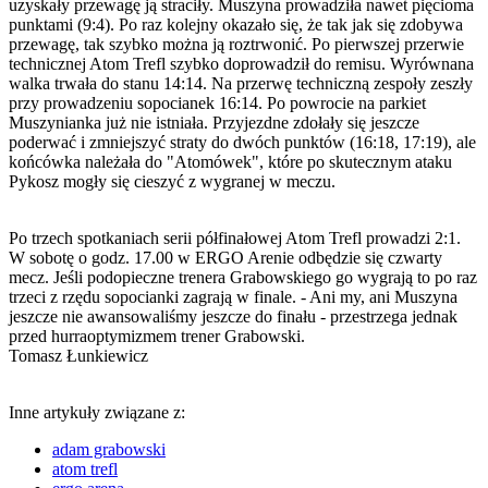
uzyskały przewagę ją straciły. Muszyna prowadziła nawet pięcioma
punktami (9:4). Po raz kolejny okazało się, że tak jak się zdobywa
przewagę, tak szybko można ją roztrwonić. Po pierwszej przerwie
technicznej Atom Trefl szybko doprowadził do remisu. Wyrównana
walka trwała do stanu 14:14. Na przerwę techniczną zespoły zeszły
przy prowadzeniu sopocianek 16:14. Po powrocie na parkiet
Muszynianka już nie istniała. Przyjezdne zdołały się jeszcze
poderwać i zmniejszyć straty do dwóch punktów (16:18, 17:19), ale
końcówka należała do "Atomówek", które po skutecznym ataku
Pykosz mogły się cieszyć z wygranej w meczu.
Po trzech spotkaniach serii półfinałowej Atom Trefl prowadzi 2:1.
W sobotę o godz. 17.00 w ERGO Arenie odbędzie się czwarty
mecz. Jeśli podopieczne trenera Grabowskiego go wygrają to po raz
trzeci z rzędu sopocianki zagrają w finale. - Ani my, ani Muszyna
jeszcze nie awansowaliśmy jeszcze do finału - przestrzega jednak
przed hurraoptymizmem trener Grabowski.
Tomasz Łunkiewicz
Inne artykuły związane z:
adam grabowski
atom trefl