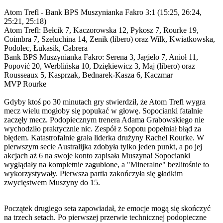
Atom Trefl - Bank BPS Muszynianka Fakro 3:1 (15:25, 26:24,
25:21, 25:18)
Atom Trefl: Bełcik 7, Kaczorowska 12, Pykosz 7, Rourke 19,
Coimbra 7, Szeluchina 14, Zenik (libero) oraz Wilk, Kwiatkowska,
Podolec, Łukasik, Cabrera
Bank BPS Muszynianka Fakro: Serena 3, Jagieło 7, Anioł 11,
Popović 20, Werblińska 10, Dziękiewicz 3, Maj (libero) oraz
Rousseaux 5, Kasprzak, Bednarek-Kasza 6, Kaczmar
MVP Rourke
Gdyby ktoś po 30 minutach gry stwierdził, że Atom Trefl wygra
mecz wielu mogłoby się popukać w głowę. Sopocianki fatalnie
zaczęły mecz. Podopiecznym trenera Adama Grabowskiego nie
wychodziło praktycznie nic. Zespół z Sopotu popełniał błąd za
błędem. Katastrofalnie grała liderka drużyny Rachel Rourke. W
pierwszym secie Australijka zdobyła tylko jeden punkt, a po jej
akcjach aż 6 na swoje konto zapisała Muszyna! Sopocianki
wyglądały na kompletnie zagubione, a "Mineralne" bezlitośnie to
wykorzystywały. Pierwsza partia zakończyła się gładkim
zwycięstwem Muszyny do 15.
Początek drugiego seta zapowiadał, że emocje mogą się skończyć
na trzech setach. Po pierwszej przerwie technicznej podopieczne