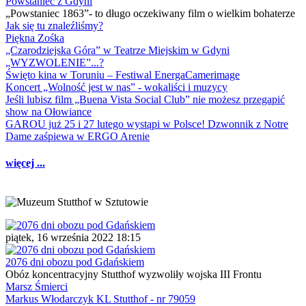
Powstaniec z Gdyni
„Powstaniec 1863”- to długo oczekiwany film o wielkim bohaterze
Jak się tu znaleźliśmy?
Piękna Zośka
„Czarodziejska Góra” w Teatrze Miejskim w Gdyni
„WYZWOLENIE”...?
Święto kina w Toruniu – Festiwal EnergaCamerimage
Koncert „Wolność jest w nas” - wokaliści i muzycy
Jeśli lubisz film „Buena Vista Social Club” nie możesz przegapić
show na Ołowiance
GAROU już 25 i 27 lutego wystąpi w Polsce! Dzwonnik z Notre
Dame zaśpiewa w ERGO Arenie
więcej ...
piątek, 16 września 2022 18:15
2076 dni obozu pod Gdańskiem
Obóz koncentracyjny Stutthof wyzwoliły wojska III Frontu
Marsz Śmierci
Markus Włodarczyk KL Stutthof - nr 79059