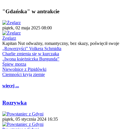
"Gdańska" w antrakcie
piątek, 02 maja 2025 08:00
Żeglarz
Kapitan Nut odważny, romantyczny, bez skazy, poświęcił swoje
„Rowerzyści” Volkera Schmidta
Charlie zmienia się w kurczaka
„Iwona księżniczka Burgunda”
Śpiew morza
Niewolnice z Pipidówki
Ciemności kryją ziemię
więcej ...
Rozrywka
piątek, 05 stycznia 2024 16:35