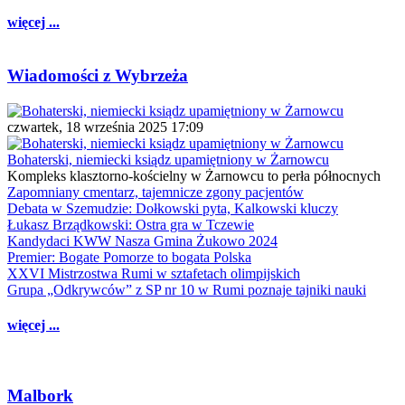
więcej ...
Wiadomości z Wybrzeża
czwartek, 18 września 2025 17:09
Bohaterski, niemiecki ksiądz upamiętniony w Żarnowcu
Kompleks klasztorno-kościelny w Żarnowcu to perła północnych
Zapomniany cmentarz, tajemnicze zgony pacjentów
Debata w Szemudzie: Dołkowski pyta, Kalkowski kluczy
Łukasz Brządkowski: Ostra gra w Tczewie
Kandydaci KWW Nasza Gmina Żukowo 2024
Premier: Bogate Pomorze to bogata Polska
XXVI Mistrzostwa Rumi w sztafetach olimpijskich
Grupa „Odkrywców” z SP nr 10 w Rumi poznaje tajniki nauki
więcej ...
Malbork