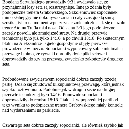
Bogdana Serwińskiego prowadziły 9:3 i wydawało się, że
przynajmniej losy seta są rozstrzygnięte. Innego zdania były
podopieczne trenera Grabowskiego. Szkoleniowiec sopocianek
mimo słabej gry nie dokonywał zmian i cały czas grał tą samą
szóstką, tylko na moment wpuszczając zmienniczki. Jak się okazało
trener Atomu Trefla miał nosa. Od stanu 3:9 jego podopieczne
zaczęły powoli, ale zmniejszać straty. Na drugiej przerwie
technicznej było już tylko 14:16, a po chwili 18:18. Po skutecznym
bloku na Aleksandrze Jagieło gospodynie objęły pierwsze
prowadzenie w meczu. Sopocianki wypracowały sobie minimalną
przewagę i mimo, że rywalki obroniły dwie piłki setowe i
doprowadziły do gry na przewagi zwycięsko zakończyły drugiego
seta.
Podbudowane zwycięstwem sopocianki dobrze zaczęły trzecią
partię. Udało się zbudować kilkupunktową przewagę, którą jednak
szybko roztrwoniono. Podobnie jak w drugim secie na drugiej
przerwie technicznej było 14:16. Ponownie sopocianki
doprowadziły do remisu 18:18. I tak jak w poprzedniej partii od
tego wyniku to podopieczne trenera Grabowskiego miały kontrolę
nad wydarzeniami na parkiecie.
Czwartego seta dobrze zaczęły sopocianki, ale również szybko jak