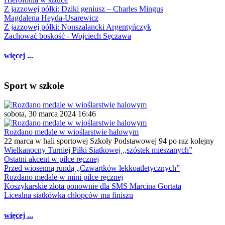
Z jazzowej półki: Dziki geniusz – Charles Mingus
Magdalena Heyda-Usarewicz
Z jazzowej półki: Nonszalancki Argentyńczyk
Zachować boskość - Wojciech Sęczawa
więcej ...
Sport w szkole
sobota, 30 marca 2024 16:46
Rozdano medale w wioślarstwie halowym
22 marca w hali sportowej Szkoły Podstawowej 94 po raz kolejny
Wielkanocny Turniej Piłki Siatkowej ,,szóstek mieszanych”
Ostatni akcent w piłce ręcznej
Przed wiosenną rundą „Czwartków lekkoatletycznych”
Rozdano medale w mini piłce ręcznej
Koszykarskie złota ponownie dla SMS Marcina Gortata
Licealna siatkówka chłopców ma finiszu
więcej ...