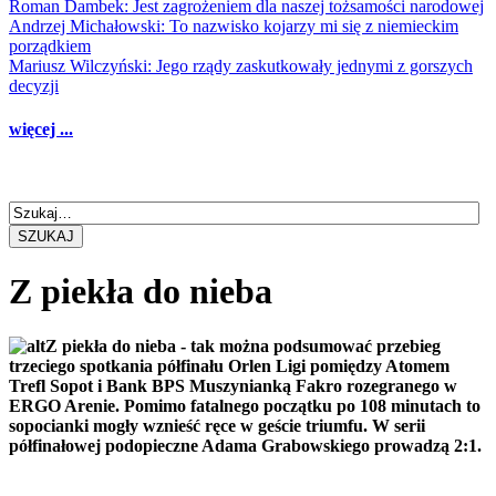
Roman Dambek: Jest zagrożeniem dla naszej tożsamości narodowej
Andrzej Michałowski: To nazwisko kojarzy mi się z niemieckim
porządkiem
Mariusz Wilczyński: Jego rządy zaskutkowały jednymi z gorszych
decyzji
więcej ...
SZUKAJ
Z piekła do nieba
Z piekła do nieba - tak można podsumować przebieg
trzeciego spotkania półfinału Orlen Ligi pomiędzy Atomem
Trefl Sopot i Bank BPS Muszynianką Fakro rozegranego w
ERGO Arenie. Pomimo fatalnego początku po 108 minutach to
sopocianki mogły wznieść ręce w geście triumfu. W serii
półfinałowej podopieczne Adama Grabowskiego prowadzą 2:1.