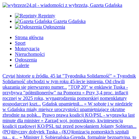
Reprinty
Gazeta Gdańska
Ogłoszenia
Strona główna
Sport
Motoryzacja
Nieruchomości
Ogłoszenia
Galerie
Czytaj historię u źródła. 45 lat "Tygodnika Solidarność"
»
Tygodnik
Solidarność obchodzi w tym roku 45-lecie istnienia. Od chwili
ukazania się pierwszego numer...
"TOP 20" w enklawie Tuska -
przybywa "półmilionerów" na Pomorzu
»
Przy 3,4 proc. inflacji
rocznej w 2025 roku, wynagrodzenia pomorskiej nomenklatury
gospodarczej kszt...
Gdańsk upamiętnił...
»
W sobotę i w niedzielę
w Gdańsku miały miejsce uroczystości upamiętniające okrutne
zbrodnie na polsk...
Prawo prawa koalicji KO/PSL - wyprawka last
minute dla minister
»
Zarząd woj. pomorskiego, kwintesencja
koalicji rządowej KO/PSL tuż przed powołaniem Jolanty Sobieran...
(PO)lityczny dobytek Tuska - (KO)lonizacja pomorskich szpitali
na... g...
»
Minister J. Sobierańska-Grenda, formalnie bezpartyjna, to