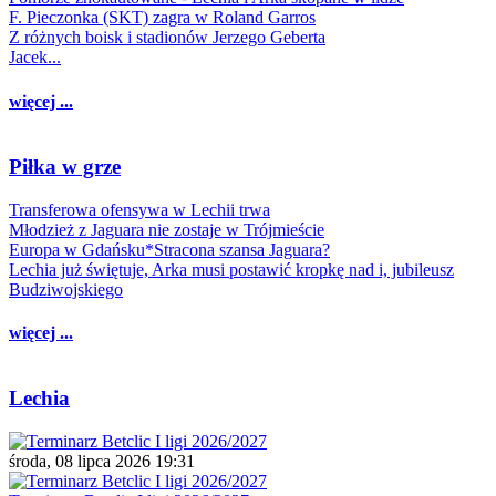
F. Pieczonka (SKT) zagra w Roland Garros
Z różnych boisk i stadionów Jerzego Geberta
Jacek...
więcej ...
Piłka w grze
Transferowa ofensywa w Lechii trwa
Młodzież z Jaguara nie zostaje w Trójmieście
Europa w Gdańsku*Stracona szansa Jaguara?
Lechia już świętuje, Arka musi postawić kropkę nad i, jubileusz
Budziwojskiego
więcej ...
Lechia
środa, 08 lipca 2026 19:31