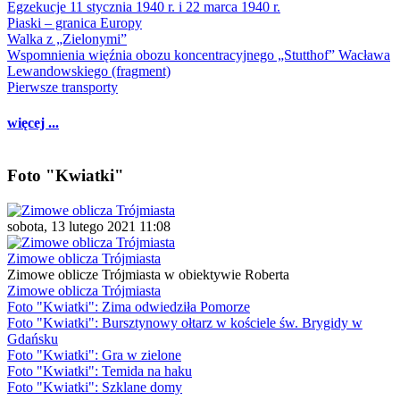
Egzekucje 11 stycznia 1940 r. i 22 marca 1940 r.
Piaski – granica Europy
Walka z „Zielonymi”
Wspomnienia więźnia obozu koncentracyjnego „Stutthof” Wacława
Lewandowskiego (fragment)
Pierwsze transporty
więcej ...
Foto "Kwiatki"
sobota, 13 lutego 2021 11:08
Zimowe oblicza Trójmiasta
Zimowe oblicze Trójmiasta w obiektywie Roberta
Zimowe oblicza Trójmiasta
Foto "Kwiatki": Zima odwiedziła Pomorze
Foto "Kwiatki": Bursztynowy ołtarz w kościele św. Brygidy w
Gdańsku
Foto "Kwiatki": Gra w zielone
Foto "Kwiatki": Temida na haku
Foto "Kwiatki": Szklane domy