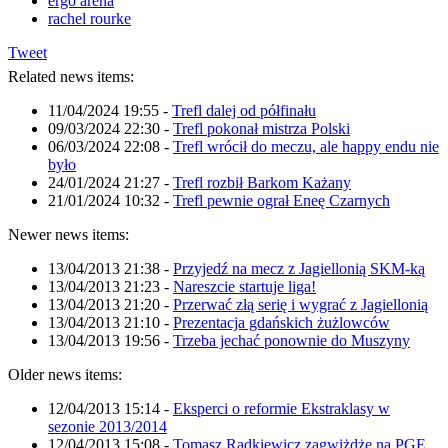
ergo arena
rachel rourke
Tweet
Related news items:
11/04/2024 19:55
-
Trefl dalej od półfinału
09/03/2024 22:30
-
Trefl pokonał mistrza Polski
06/03/2024 22:08
-
Trefl wrócił do meczu, ale happy endu nie
było
24/01/2024 21:27
-
Trefl rozbił Barkom Każany
21/01/2024 10:32
-
Trefl pewnie ograł Eneę Czarnych
Newer news items:
13/04/2013 21:38
-
Przyjedź na mecz z Jagiellonią SKM-ką
13/04/2013 21:23
-
Nareszcie startuje liga!
13/04/2013 21:20
-
Przerwać złą serię i wygrać z Jagiellonią
13/04/2013 21:10
-
Prezentacja gdańskich żużlowców
13/04/2013 19:56
-
Trzeba jechać ponownie do Muszyny
Older news items:
12/04/2013 15:14
-
Eksperci o reformie Ekstraklasy w
sezonie 2013/2014
12/04/2013 15:08
-
Tomasz Radkiewicz zagwiżdże na PGE