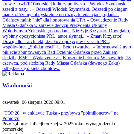
krew z krwi (PO)morskiej kultury polityczn...
Włodek Szymański
zszedł z trasy...
»
Odszedł Włodek Szymański. Odszedł po długim
marszu.Przemykał dyskretnie po różnych redakcjach, gdańs...
Gdańscy radni: "nie" dla honorowania UPA
»
Oświadczenie Rady
Miasta Gdańska w sprawie decyzji Prezydenta Ukrainy
Wołodymyra Zełenskiego o nadan...
Nie żyje Krzysztof Dowgiałło,
wybitny opozycjonista PRL, autor słynnej...
»
Zmarł Krzysztof
Dowgiałło – architekt, działacz opozycji w czasach PRL,
współtwórca „Solidarności” i...
Beton twardy...
»
Informowaliśmy o
pikiecie zbuntowanych Rad Dzielnic Gdańska przed Żakiem,
siedzibą RMG. Wydarzenie z...
Kruszenie betonu
»
W czwartek, 18
czerwca, pod siedzibą Rady Miasta Gdańska (dawnego Żaku)
odbędzie się pikieta zbuntow...
Wiadomości
czwartek, 06 sierpnia 2026 09:01
"TOP 20" w enklawie Tuska - przybywa "półmilionerów" na
Pomorzu
Przy 3,4 proc. inflacji rocznej w 2025 roku, wynagrodzenia
pomorskiej