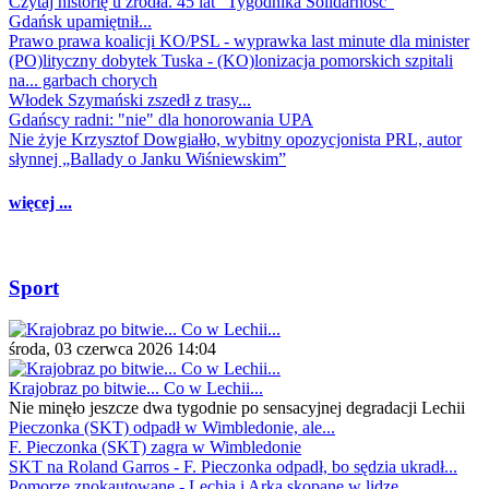
Czytaj historię u źródła. 45 lat "Tygodnika Solidarność"
Gdańsk upamiętnił...
Prawo prawa koalicji KO/PSL - wyprawka last minute dla minister
(PO)lityczny dobytek Tuska - (KO)lonizacja pomorskich szpitali
na... garbach chorych
Włodek Szymański zszedł z trasy...
Gdańscy radni: "nie" dla honorowania UPA
Nie żyje Krzysztof Dowgiałło, wybitny opozycjonista PRL, autor
słynnej „Ballady o Janku Wiśniewskim”
więcej ...
Sport
środa, 03 czerwca 2026 14:04
Krajobraz po bitwie... Co w Lechii...
Nie minęło jeszcze dwa tygodnie po sensacyjnej degradacji Lechii
Pieczonka (SKT) odpadł w Wimbledonie, ale...
F. Pieczonka (SKT) zagra w Wimbledonie
SKT na Roland Garros - F. Pieczonka odpadł, bo sędzia ukradł...
Pomorze znokautowane - Lechia i Arka skopane w lidze