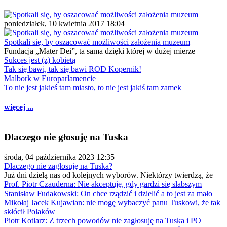
poniedziałek, 10 kwietnia 2017 18:04
Spotkali się, by oszacować możliwości założenia muzeum
Fundacja „Mater Dei”, ta sama dzięki której w dużej mierze
Sukces jest (z) kobietą
Tak się bawi, tak się bawi ROD Kopernik!
Malbork w Europarlamencie
To nie jest jakieś tam miasto, to nie jest jakiś tam zamek
więcej ...
Dlaczego nie głosuję na Tuska
środa, 04 października 2023 12:35
Dlaczego nie zagłosuję na Tuska?
Już dni dzielą nas od kolejnych wyborów. Niektórzy twierdzą, że
Prof. Piotr Czauderna: Nie akceptuję, gdy gardzi się słabszym
Stanisław Fudakowski: On chce rządzić i dzielić a to jest za mało
Mikołaj Jacek Kujawian: nie mogę wybaczyć panu Tuskowi, że tak
skłócił Polaków
Piotr Kotlarz: Z trzech powodów nie zagłosuję na Tuska i PO