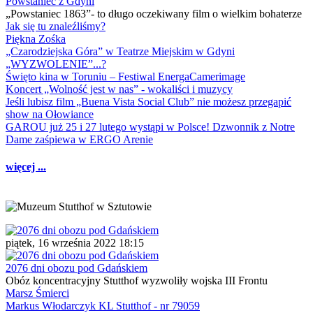
Powstaniec z Gdyni
„Powstaniec 1863”- to długo oczekiwany film o wielkim bohaterze
Jak się tu znaleźliśmy?
Piękna Zośka
„Czarodziejska Góra” w Teatrze Miejskim w Gdyni
„WYZWOLENIE”...?
Święto kina w Toruniu – Festiwal EnergaCamerimage
Koncert „Wolność jest w nas” - wokaliści i muzycy
Jeśli lubisz film „Buena Vista Social Club” nie możesz przegapić
show na Ołowiance
GAROU już 25 i 27 lutego wystąpi w Polsce! Dzwonnik z Notre
Dame zaśpiewa w ERGO Arenie
więcej ...
piątek, 16 września 2022 18:15
2076 dni obozu pod Gdańskiem
Obóz koncentracyjny Stutthof wyzwoliły wojska III Frontu
Marsz Śmierci
Markus Włodarczyk KL Stutthof - nr 79059