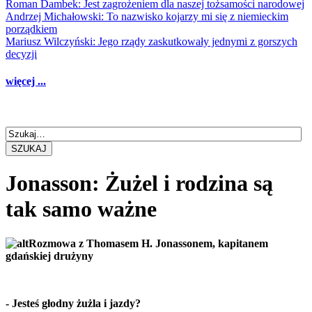
Roman Dambek: Jest zagrożeniem dla naszej tożsamości narodowej
Andrzej Michałowski: To nazwisko kojarzy mi się z niemieckim
porządkiem
Mariusz Wilczyński: Jego rządy zaskutkowały jednymi z gorszych
decyzji
więcej ...
SZUKAJ
Jonasson: Żużel i rodzina są
tak samo ważne
Rozmowa z Thomasem H. Jonassonem, kapitanem
gdańskiej drużyny
- Jesteś głodny żużla i jazdy?