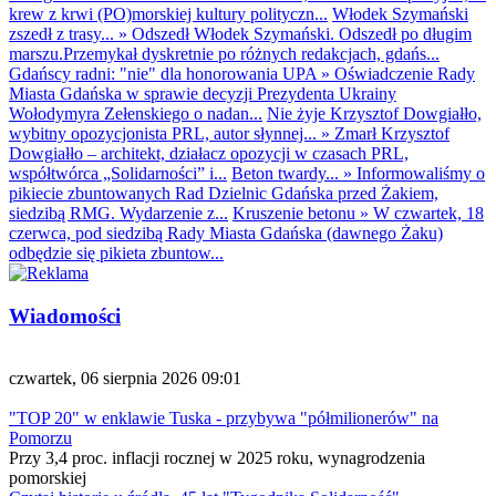
krew z krwi (PO)morskiej kultury polityczn...
Włodek Szymański
zszedł z trasy...
»
Odszedł Włodek Szymański. Odszedł po długim
marszu.Przemykał dyskretnie po różnych redakcjach, gdańs...
Gdańscy radni: "nie" dla honorowania UPA
»
Oświadczenie Rady
Miasta Gdańska w sprawie decyzji Prezydenta Ukrainy
Wołodymyra Zełenskiego o nadan...
Nie żyje Krzysztof Dowgiałło,
wybitny opozycjonista PRL, autor słynnej...
»
Zmarł Krzysztof
Dowgiałło – architekt, działacz opozycji w czasach PRL,
współtwórca „Solidarności” i...
Beton twardy...
»
Informowaliśmy o
pikiecie zbuntowanych Rad Dzielnic Gdańska przed Żakiem,
siedzibą RMG. Wydarzenie z...
Kruszenie betonu
»
W czwartek, 18
czerwca, pod siedzibą Rady Miasta Gdańska (dawnego Żaku)
odbędzie się pikieta zbuntow...
Wiadomości
czwartek, 06 sierpnia 2026 09:01
"TOP 20" w enklawie Tuska - przybywa "półmilionerów" na
Pomorzu
Przy 3,4 proc. inflacji rocznej w 2025 roku, wynagrodzenia
pomorskiej