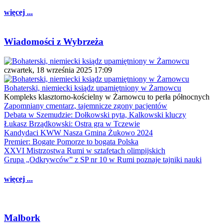
więcej ...
Wiadomości z Wybrzeża
czwartek, 18 września 2025 17:09
Bohaterski, niemiecki ksiądz upamiętniony w Żarnowcu
Kompleks klasztorno-kościelny w Żarnowcu to perła północnych
Zapomniany cmentarz, tajemnicze zgony pacjentów
Debata w Szemudzie: Dołkowski pyta, Kalkowski kluczy
Łukasz Brządkowski: Ostra gra w Tczewie
Kandydaci KWW Nasza Gmina Żukowo 2024
Premier: Bogate Pomorze to bogata Polska
XXVI Mistrzostwa Rumi w sztafetach olimpijskich
Grupa „Odkrywców” z SP nr 10 w Rumi poznaje tajniki nauki
więcej ...
Malbork