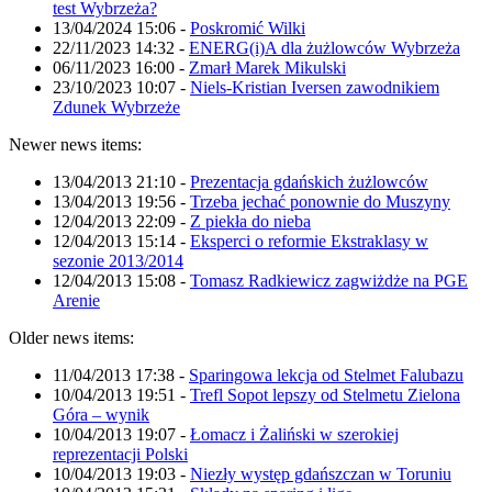
test Wybrzeża?
13/04/2024 15:06
-
Poskromić Wilki
22/11/2023 14:32
-
ENERG(i)A dla żużlowców Wybrzeża
06/11/2023 16:00
-
Zmarł Marek Mikulski
23/10/2023 10:07
-
Niels-Kristian Iversen zawodnikiem
Zdunek Wybrzeże
Newer news items:
13/04/2013 21:10
-
Prezentacja gdańskich żużlowców
13/04/2013 19:56
-
Trzeba jechać ponownie do Muszyny
12/04/2013 22:09
-
Z piekła do nieba
12/04/2013 15:14
-
Eksperci o reformie Ekstraklasy w
sezonie 2013/2014
12/04/2013 15:08
-
Tomasz Radkiewicz zagwiżdże na PGE
Arenie
Older news items:
11/04/2013 17:38
-
Sparingowa lekcja od Stelmet Falubazu
10/04/2013 19:51
-
Trefl Sopot lepszy od Stelmetu Zielona
Góra – wynik
10/04/2013 19:07
-
Łomacz i Żaliński w szerokiej
reprezentacji Polski
10/04/2013 19:03
-
Niezły występ gdańszczan w Toruniu