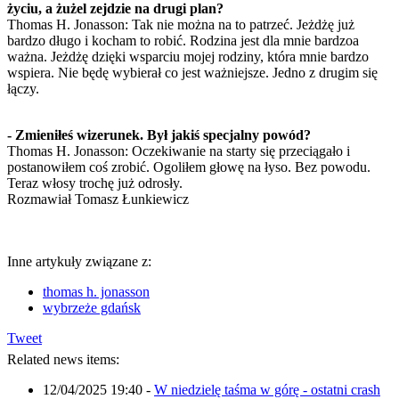
życiu, a żużel zejdzie na drugi plan?
Thomas H. Jonasson: Tak nie można na to patrzeć. Jeżdżę już
bardzo długo i kocham to robić. Rodzina jest dla mnie bardzoa
ważna. Jeżdżę dzięki wsparciu mojej rodziny, która mnie bardzo
wspiera. Nie będę wybierał co jest ważniejsze. Jedno z drugim się
łączy.
- Zmieniłeś wizerunek. Był jakiś specjalny powód?
Thomas H. Jonasson: Oczekiwanie na starty się przeciągało i
postanowiłem coś zrobić. Ogoliłem głowę na łyso. Bez powodu.
Teraz włosy trochę już odrosły.
Rozmawiał Tomasz Łunkiewicz
Inne artykuły związane z:
thomas h. jonasson
wybrzeże gdańsk
Tweet
Related news items:
12/04/2025 19:40
-
W niedzielę taśma w górę - ostatni crash