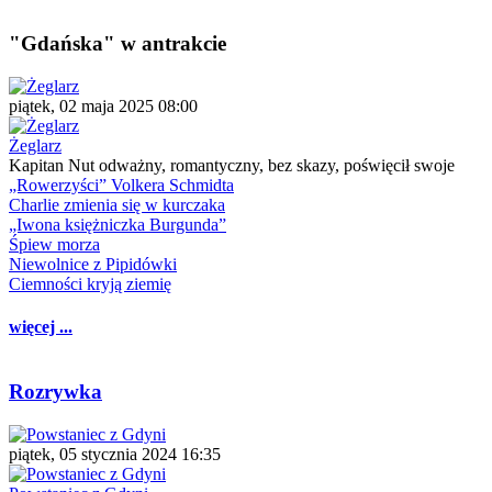
"Gdańska" w antrakcie
piątek, 02 maja 2025 08:00
Żeglarz
Kapitan Nut odważny, romantyczny, bez skazy, poświęcił swoje
„Rowerzyści” Volkera Schmidta
Charlie zmienia się w kurczaka
„Iwona księżniczka Burgunda”
Śpiew morza
Niewolnice z Pipidówki
Ciemności kryją ziemię
więcej ...
Rozrywka
piątek, 05 stycznia 2024 16:35