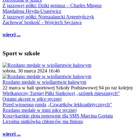
Z jazzowej półki: Dziki geniusz – Charles Mingus
Magdalena Heyda-Usarewicz
Z jazzowej półki: Nonszalancki Argentyńczyk
Zachować boskość - Wojciech Sęczawa
więcej ...
Sport w szkole
sobota, 30 marca 2024 16:46
Rozdano medale w wioślarstwie halowym
22 marca w hali sportowej Szkoły Podstawowej 94 po raz kolejny
Wielkanocny Turniej Piłki Siatkowej ,,szóstek mieszanych”
Ostatni akcent w piłce ręcznej
Przed wiosenną rundą „Czwartków lekkoatletycznych”
Rozdano medale w mini piłce ręcznej
Koszykarskie złota ponownie dla SMS Marcina Gortata
Licealna siatkówka chłopców ma finiszu
więcej ...