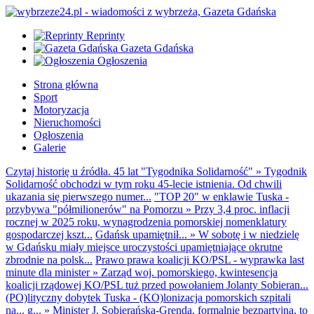
Reprinty
Gazeta Gdańska
Ogłoszenia
Strona główna
Sport
Motoryzacja
Nieruchomości
Ogłoszenia
Galerie
Czytaj historię u źródła. 45 lat "Tygodnika Solidarność"
»
Tygodnik
Solidarność obchodzi w tym roku 45-lecie istnienia. Od chwili
ukazania się pierwszego numer...
"TOP 20" w enklawie Tuska -
przybywa "półmilionerów" na Pomorzu
»
Przy 3,4 proc. inflacji
rocznej w 2025 roku, wynagrodzenia pomorskiej nomenklatury
gospodarczej kszt...
Gdańsk upamiętnił...
»
W sobotę i w niedzielę
w Gdańsku miały miejsce uroczystości upamiętniające okrutne
zbrodnie na polsk...
Prawo prawa koalicji KO/PSL - wyprawka last
minute dla minister
»
Zarząd woj. pomorskiego, kwintesencja
koalicji rządowej KO/PSL tuż przed powołaniem Jolanty Sobieran...
(PO)lityczny dobytek Tuska - (KO)lonizacja pomorskich szpitali
na... g...
»
Minister J. Sobierańska-Grenda, formalnie bezpartyjna, to