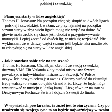
polskiej i szwedzkiej
- Planujesz starty w lidze angielskiej?
Thomas H. Jonasson: Na początku chcę się skupić na dwóch ligach
– polskiej i szwedzkiej. Uważam, że przynajmniej na początku
sezonu starty w zbyt wielu ligach mogą nie wyjść na dobre. W
głowie może zrobić się chaos jeśli chodzi o przygotowywanie
motocykli. Lepiej zacząć od dwóch lig, w nich się rozjeździć. Nie
wykluczam, że w dalszej części sezonu jeśli będzie taka możliwość
to zdecyduję się na starty w lidze angielskiej.
- Jakie stawiasz sobie cele na ten sezon?
Thomas H. Jonasson: Chciałbym obronić ze swoją szwedzką
drużyną VMS Elit Vetlanda złoty medal mistrzostw Szwecji i
powalczyć o indywidualne mistrzostwo Szwecji. W Polsce
oczywiście naszym celem jest awans. Chcemy wrócić do ekstraligi.
Będę walczył o awans do cyklu Grand Prix. Liczę, że będę mógł
wystartować w turnieju z "dziką kartą". Liczę również na start w
Drużynowym Pucharze Świata i dojście Szwecji do finału.
- W wywiadach powtarzałeś, że żużel jest twoim życiem. Czy po
urodzeniu się twojego syna to on będzie najważniejszy w twoim