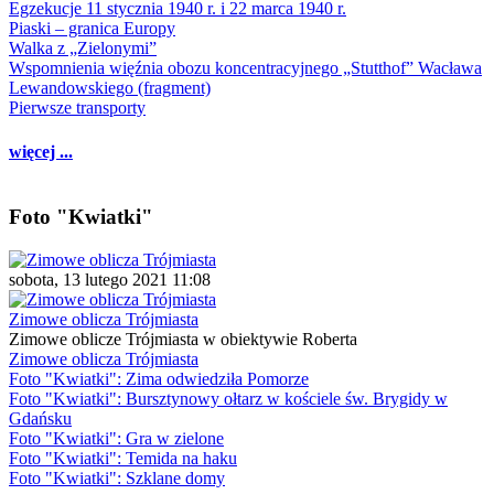
Egzekucje 11 stycznia 1940 r. i 22 marca 1940 r.
Piaski – granica Europy
Walka z „Zielonymi”
Wspomnienia więźnia obozu koncentracyjnego „Stutthof” Wacława
Lewandowskiego (fragment)
Pierwsze transporty
więcej ...
Foto "Kwiatki"
sobota, 13 lutego 2021 11:08
Zimowe oblicza Trójmiasta
Zimowe oblicze Trójmiasta w obiektywie Roberta
Zimowe oblicza Trójmiasta
Foto "Kwiatki": Zima odwiedziła Pomorze
Foto "Kwiatki": Bursztynowy ołtarz w kościele św. Brygidy w
Gdańsku
Foto "Kwiatki": Gra w zielone
Foto "Kwiatki": Temida na haku
Foto "Kwiatki": Szklane domy