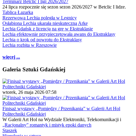
Terminarz Betclic I ligi 2026/2027
24 lipca rozpocznie się sezon sezon 2026/2027 w Betclic I lidze.
Tablica Łazarka
Rezerwowa Lechia poległa w Legnicy
Osłabiona Lechia ukarała nieskuteczną Arkę
Lechia Gdańsk z licencją na grę w Ekstraklasie
Lechia efektownie przypieczętowała awans do Ekstraklasy
Lechia o krok od powrotu do Ekstraklasy
Lechia rozbita w Rzeszowie
więcej ...
Galeria Sztuki Gdańskiej
wtorek, 26 maja 2026 07:58
Finisaż wystawy „Pomiędzy / Przenikania” w Galerii Art Hol
Politechniki Gdańskiej
W Galerii Art Hol na Wydziale Elektroniki, Telekomunikacji i
„Racjonalny” romantyk i mistyk epoki danych
Staszek
Hierofonia w sztuce