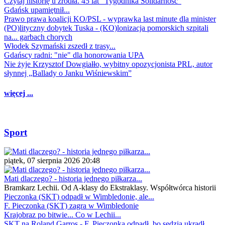
Czytaj historię u źródła. 45 lat "Tygodnika Solidarność"
Gdańsk upamiętnił...
Prawo prawa koalicji KO/PSL - wyprawka last minute dla minister
(PO)lityczny dobytek Tuska - (KO)lonizacja pomorskich szpitali
na... garbach chorych
Włodek Szymański zszedł z trasy...
Gdańscy radni: "nie" dla honorowania UPA
Nie żyje Krzysztof Dowgiałło, wybitny opozycjonista PRL, autor
słynnej „Ballady o Janku Wiśniewskim”
więcej ...
Sport
piątek, 07 sierpnia 2026 20:48
Mati dlaczego? - historia jednego piłkarza...
Bramkarz Lechii. Od A-klasy do Ekstraklasy. Współtwórca historii
Pieczonka (SKT) odpadł w Wimbledonie, ale...
F. Pieczonka (SKT) zagra w Wimbledonie
Krajobraz po bitwie... Co w Lechii...
SKT na Roland Garros - F. Pieczonka odpadł, bo sędzia ukradł...