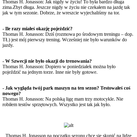
Thomas H. Jonasson: Jak nigdy w życiu! To była bardzo długa
zima.Zbyt długa. Jeszcze nigdy w życiu nie czekałem na jazdę tak
jak w tym sezonie. Dobrze, że wreszcie wyjechaliśmy na tor.
- Ile razy miałeś okazję pojeździć?
Thomas H. Jonasson: Dziś (rozmowa po środowym treningu – dop.
TŁ) jest mój pierwszy trening. Wcześniej nie było warunków do
jazdy.
- W Szwecji nie było okazji do trenowania?
Thomas H. Jonasson: Dopiero w poniedziałek można było
pojeździć na jednym torze. Inne nie były gotowe.
- Jak wygląda twój park maszyn na ten sezon? Testowałeś coś
nowego?
Thomas H. Jonasson: Na polską ligę mam trzy motocykle. Nie
robiłem testów sprzętowych. Wszystko jest tak jak było.
Thomas H. Jonasson na początku sezonu chce się skupić na lidze