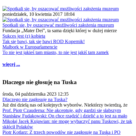
poniedziałek, 10 kwietnia 2017 18:04
Spotkali się, by oszacować możliwości założenia muzeum
Fundacja „Mater Dei”, ta sama dzięki której w dużej mierze
Sukces jest (z) kobietą
Tak się bawi, tak się bawi ROD Kopernik!
Malbork w Europarlamencie
To nie jest jakieś tam miasto, to nie jest jakiś tam zamek
więcej ...
Dlaczego nie głosuję na Tuska
środa, 04 października 2023 12:35
Dlaczego nie zagłosuję na Tuska?
Już dni dzielą nas od kolejnych wyborów. Niektórzy twierdzą, że
Prof. Piotr Czauderna: Nie akceptuję, gdy gardzi się słabszym
Stanisław Fudakowski: On chce rządzić i dzielić a to jest za mało
Mikołaj Jacek Kujawian: nie mogę wybaczyć panu Tuskowi, że tak
skłócił Polaków
Piotr Kotlarz: Z trzech powodów nie zagłosuję na Tuska i PO