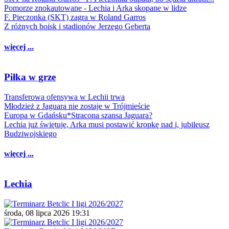
Pomorze znokautowane - Lechia i Arka skopane w lidze
F. Pieczonka (SKT) zagra w Roland Garros
Z różnych boisk i stadionów Jerzego Geberta
więcej ...
Piłka w grze
Transferowa ofensywa w Lechii trwa
Młodzież z Jaguara nie zostaje w Trójmieście
Europa w Gdańsku*Stracona szansa Jaguara?
Lechia już świętuje, Arka musi postawić kropkę nad i, jubileusz
Budziwojskiego
więcej ...
Lechia
środa, 08 lipca 2026 19:31