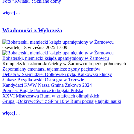
Foto "Kwiatki": Szklane domy
więcej ...
Wiadomości z Wybrzeża
czwartek, 18 września 2025 17:09
Bohaterski, niemiecki ksiądz upamiętniony w Żarnowcu
Kompleks klasztorno-kościelny w Żarnowcu to perła północnych
Zapomniany cmentarz, tajemnicze zgony pacjentów
Debata w Szemudzie: Dołkowski pyta, Kalkowski kluczy
Łukasz Brządkowski: Ostra gra w Tczewie
Kandydaci KWW Nasza Gmina Żukowo 2024
Premier: Bogate Pomorze to bogata Polska
XXVI Mistrzostwa Rumi w sztafetach olimpijskich
Grupa „Odkrywców” z SP nr 10 w Rumi poznaje tajniki nauki
więcej ...