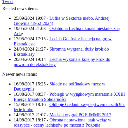
Tweet
Related news items:
25/09/2024 19:07
-
Lufka w Sektorze niebo. Andrzej
Głownia (1952-2024)
19/05/2024 21:03
-
Osłabiona Lechia ukarała nieskuteczną
Arkę
17/05/2024 17:15
-
Lechia Gdańsk z licencją na grę w
Ekstraklasie
24/04/2024 21:27
-
Skromna wygrana, duży krok do
Ekstraklasy
20/04/2024 19:14
-
Lechia wykonała kolejny krok do
powrotu do ekstraklasy
Newer news items:
16/08/2017 15:25
-
Składy na półfinałowy mecz w
Daugavpils
16/08/2017 08:37
-
Pobiegli w wyjątkowym maratonie XXIII
Energa Maraton Solidarności
15/08/2017 18:16
-
Oldboje Gedanii zwycięstwem uczcili 95-
lecie klubu
14/08/2017 21:07
-
Madsen wygrał PGE IMME 2017
14/08/2017 18:17
-
Obrona naprawiona, atak wciąż w
rozsypce - oceny lechistów po meczu z Pogonią