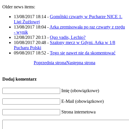
Older news items:
13/08/2017 18:14
-
Gomólski czwarty w Pucharze NICE 1.
Ligi Żużlowej
13/08/2017 18:04
-
Arka zremisowała po raz czwarty z rzędu
- wynik
12/08/2017 20:13
-
Quo vadis, Lechio?
10/08/2017 20:48
-
Szalony mecz w Gdyni. Arka w 1/8
Pucharu Polski
09/08/2017 18:52
-
Tego się nawet nie da skomentować
Poprzednia strona
Następna strona
Dodaj komentarz
Imię (obowiązkowe)
E-Mail (obowiązkowe)
Strona internetowa