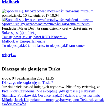
Malbork
poniedziałek, 10 kwietnia 2017 18:04
Spotkali się, by oszacować możliwości założenia muzeum
Fundacja „Mater Dei”, ta sama dzięki której w dużej mierze
Sukces jest (z) kobietą
Tak się bawi, tak się bawi ROD Kopernik!
Malbork w Europarlamencie
To nie jest jakieś tam miasto, to nie jest jakiś tam zamek
więcej ...
Dlaczego nie głosuję na Tuska
środa, 04 października 2023 12:35
Dlaczego nie zagłosuję na Tuska?
Już dni dzielą nas od kolejnych wyborów. Niektórzy twierdzą, że
Prof. Piotr Czauderna: Nie akceptuję, gdy gardzi się słabszym
Stanisław Fudakowski: On chce rządzić i dzielić a to jest za mało
Mikołaj Jacek Kujawian: nie mogę wybaczyć panu Tuskowi, że tak
skłócił Polaków