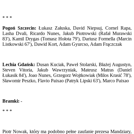
* * *
Pogoń Szczecin:
Łukasz Załuska, David Niepsuj, Cornel Rapa,
Lasha Dvali, Ricardo Nunes, Jakub Piotrowski (Rafał Murawski
83'), Kamil Drygas (Tomasz Hołota 79'), Dariusz Formella (Marcin
Listkowski 67'), Dawid Kort, Adam Gyurcso, Adam Frączczak
Lechia Gdańsk:
Dusan Kuciak, Paweł Stolarski, Błażej Augustyn,
Steven Vitoria, Jakub Wawrzyniak, Mateusz Matras (Daniel
Łukasik 84'), Joao Nunes, Grzegorz Wojtkowiak (Milos Krasić 78'),
Sławomir Peszko, Flavio Paixao (Patryk Lipski 63'), Marco Paixao
Bramki:
-
* * *
Piotr Nowak, który ma podobno pełne zaufanie prezesa Mandziary,