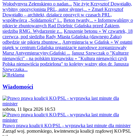
Wołodymyra Zełenskiego o nadan...
Nie żyje Krzysztof Dowgiałło,
wybitny opozycjonista PRL, autor słynnej...
»
Zmarł Krzysztof
Dowgiałło – architekt, działacz opozycji w czasach PRL,
współtwórca „Solidarności” i...
Beton twardy...
»
Informowaliśmy o
pikiecie zbuntowanych Rad Dzielnic Gdańska przed Żakiem,
siedzibą RMG. Wydarzenie z...
Kruszenie betonu
»
W czwartek, 18
czerwca, pod siedzibą Rady Miasta Gdańska (dawnego Żaku)
odbędzie się pikieta zbuntow...
Antymigracja w Gdańsk
»
W ostatni
piątek w centrum Gdańska organizacje narodowe zorganizowały
Marsz Antyemigracyjny.Gdański ...
Janusz Szewczak o "Kulturze
nienawiści" - na polskim trzęsawisku
»
"Kultura nienawiści czyli
Polska nienawiścią podzielona" to kolejny ważny głos dr. Janusza
Szewczaka...
Wiadomości
sobota, 11 lipca 2026 16:53
Prawo prawa koalicji KO/PSL - wyprawka last minute dla minister
Zarząd woj. pomorskiego, kwintesencja koalicji rządowej KO/PSL