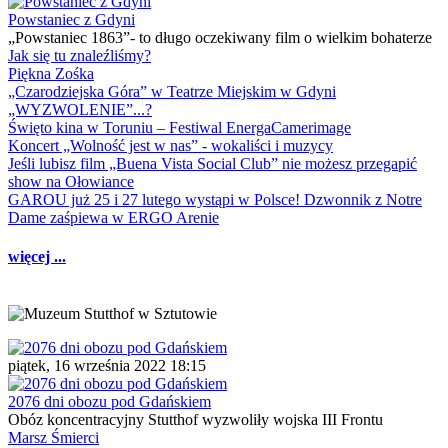
Powstaniec z Gdyni
„Powstaniec 1863”- to długo oczekiwany film o wielkim bohaterze
Jak się tu znaleźliśmy?
Piękna Zośka
„Czarodziejska Góra” w Teatrze Miejskim w Gdyni
„WYZWOLENIE”...?
Święto kina w Toruniu – Festiwal EnergaCamerimage
Koncert „Wolność jest w nas” - wokaliści i muzycy
Jeśli lubisz film „Buena Vista Social Club” nie możesz przegapić
show na Ołowiance
GAROU już 25 i 27 lutego wystąpi w Polsce! Dzwonnik z Notre
Dame zaśpiewa w ERGO Arenie
więcej ...
piątek, 16 września 2022 18:15
2076 dni obozu pod Gdańskiem
Obóz koncentracyjny Stutthof wyzwoliły wojska III Frontu
Marsz Śmierci