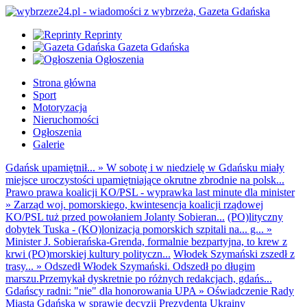
Reprinty
Gazeta Gdańska
Ogłoszenia
Strona główna
Sport
Motoryzacja
Nieruchomości
Ogłoszenia
Galerie
Gdańsk upamiętnił...
»
W sobotę i w niedzielę w Gdańsku miały
miejsce uroczystości upamiętniające okrutne zbrodnie na polsk...
Prawo prawa koalicji KO/PSL - wyprawka last minute dla minister
»
Zarząd woj. pomorskiego, kwintesencja koalicji rządowej
KO/PSL tuż przed powołaniem Jolanty Sobieran...
(PO)lityczny
dobytek Tuska - (KO)lonizacja pomorskich szpitali na... g...
»
Minister J. Sobierańska-Grenda, formalnie bezpartyjna, to krew z
krwi (PO)morskiej kultury polityczn...
Włodek Szymański zszedł z
trasy...
»
Odszedł Włodek Szymański. Odszedł po długim
marszu.Przemykał dyskretnie po różnych redakcjach, gdańs...
Gdańscy radni: "nie" dla honorowania UPA
»
Oświadczenie Rady
Miasta Gdańska w sprawie decyzji Prezydenta Ukrainy