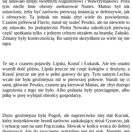
się udawało dzięki świetnym Augustonowi i Wawrzyniakowi. Poza
tym nieźle linie obrony asekurował Nunes. Matras był tak
ustawiony, żeby być zarówno pierwszą instancją w defensywie, jak
i ofensywie. Ta jednak nie miała zbyt wiele do powiedzenia.
Czasem próbował Flavio, starał się szaleć Peszko, ale na niewiele to
się zdawało, bo podopieczni Piotra Nowaka zakończyli pierwszą
część spotkania tylko z jednym celnym strzałem na bramkę Załuski.
Zmiany były koniecznością. Bo samymi skrzydłami za wiele się nie
ugra.
Te się z czasem pojawiły. Lipski, Krasić i Łukasik. Ale ten ostatni
wszedł dość późno, Lipski jeszcze nie czuje kolegów z drużyny, a
Krasić jeszcze nie jest w pełni gotowy do gry. Tym samym Lechia
wcale nie była groźniejsza niż w pierwszej połowie. Starali się ci
sami, głównie Peszko, czasem grą kierował Matras, ale zbyt dużego
zagrożenia z tego nie było. Albo podania były przeciągnięte, albo
piłkę w porę wybijali obrońcy gospodarzy.
Dużo groźniejsza była Pogoń, ale naprzeciwko niej stał Kuciak,
który instynktownie bronił zarówno zaskakujący strzał Gyurcso, jak
i sytuację sam na sam Frączczaka. Słowak w końcu wraca do dobrej
dyspozycji. Ale do zwycięstw potrzebny jest też atak. Niestety, ten