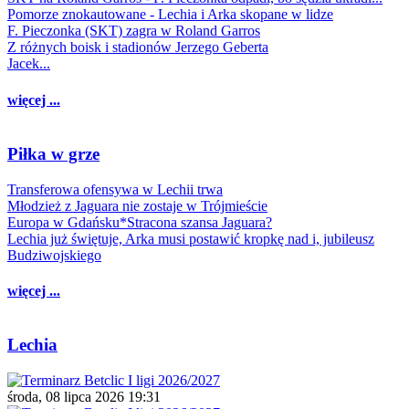
Pomorze znokautowane - Lechia i Arka skopane w lidze
F. Pieczonka (SKT) zagra w Roland Garros
Z różnych boisk i stadionów Jerzego Geberta
Jacek...
więcej ...
Piłka w grze
Transferowa ofensywa w Lechii trwa
Młodzież z Jaguara nie zostaje w Trójmieście
Europa w Gdańsku*Stracona szansa Jaguara?
Lechia już świętuje, Arka musi postawić kropkę nad i, jubileusz
Budziwojskiego
więcej ...
Lechia
środa, 08 lipca 2026 19:31