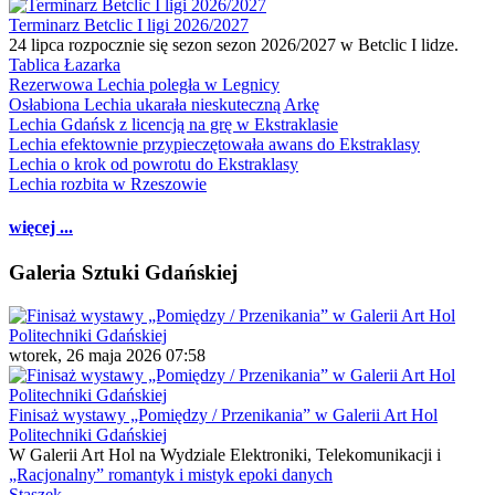
Terminarz Betclic I ligi 2026/2027
24 lipca rozpocznie się sezon sezon 2026/2027 w Betclic I lidze.
Tablica Łazarka
Rezerwowa Lechia poległa w Legnicy
Osłabiona Lechia ukarała nieskuteczną Arkę
Lechia Gdańsk z licencją na grę w Ekstraklasie
Lechia efektownie przypieczętowała awans do Ekstraklasy
Lechia o krok od powrotu do Ekstraklasy
Lechia rozbita w Rzeszowie
więcej ...
Galeria Sztuki Gdańskiej
wtorek, 26 maja 2026 07:58
Finisaż wystawy „Pomiędzy / Przenikania” w Galerii Art Hol
Politechniki Gdańskiej
W Galerii Art Hol na Wydziale Elektroniki, Telekomunikacji i
„Racjonalny” romantyk i mistyk epoki danych
Staszek