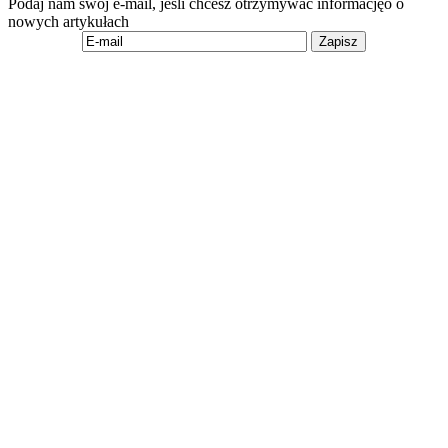
Podaj nam swój e-mail, jeśli chcesz otrzymywać informacjęo o
nowych artykułach
Zapisz