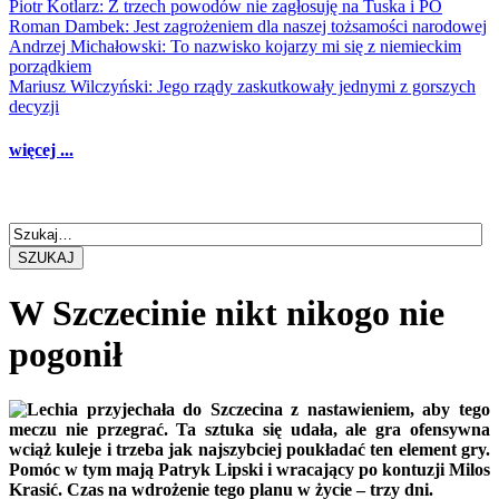
Piotr Kotlarz: Z trzech powodów nie zagłosuję na Tuska i PO
Roman Dambek: Jest zagrożeniem dla naszej tożsamości narodowej
Andrzej Michałowski: To nazwisko kojarzy mi się z niemieckim
porządkiem
Mariusz Wilczyński: Jego rządy zaskutkowały jednymi z gorszych
decyzji
więcej ...
SZUKAJ
W Szczecinie nikt nikogo nie
pogonił
Lechia przyjechała do Szczecina z nastawieniem, aby tego
meczu nie przegrać. Ta sztuka się udała, ale gra ofensywna
wciąż kuleje i trzeba jak najszybciej poukładać ten element gry.
Pomóc w tym mają Patryk Lipski i wracający po kontuzji Milos
Krasić. Czas na wdrożenie tego planu w życie – trzy dni.