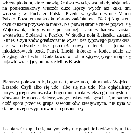
wbrew plotkom, które mówią, że dwa zwycięstwa lub dymisja, miał
na poniedziałkowy wieczór dużo lepszy wybór niż kilka dni
wcześniej w Pucharze Polski. Przede wszystkim wrócił Marco
Paixao. Poza tym na środku obrony zadebiutował Błażej Augustyn,
czyli całkiem przyzwoita marka. Na prawej stronie znów pojawił się
Wojtkowiak, który wrócił po kontuzji. Jako wahadłowi zostali
wystawieni Stolarski z Peszko. W środku pola Łukasika zastąpił
Nunes. Czyli znów gdańszczanie wyszli bez typowego playmakera,
ale w odwodzie był przecież nowy nabytek – jedna z
młodzieżowych pereł, Patryk Lipski, którego w końcu udało się
ściągnąć do Lechii. Dodatkowo w roli rozgrywającego mógł się
pojawić wracający po urazie Milos Krasić.
Pierwsza połowa to była gra na typowe udo, jak mawiał Wojciech
Łazarek. Czyli albo się udo, albo się nie udo. Nie oglądaliśmy
porywającego widowiska. Pogoń nie miała większego pomysłu na
sforsowanie mocno defensywnego ustawienia gości. Tym samym
dość spora przecież grupa zawodników kreatywnych, nie była w
stanie niczego wypracować dla gospodarzy.
Lechia zaś skupiała się na tym, żeby nie popełnić błędów z tyłu. I to