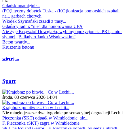
tuż
Gdańsk upamiętnił...
(PO)lityczny dobytek Tuska - (KO)lonizacja pomorskich szpitali
na... garbach chorych
Włodek Szymański zszedł z trasy...
Gdańscy radni: "nie" dla honorowania UPA
Nie żyje Krzysztof Dowgiałło, wybitny opozycjonista PRL, autor
słynnej „Ballady o Janku Wiśniewskim”
Beton twardy...
Kruszenie betonu
więcej ...
Sport
środa, 03 czerwca 2026 14:04
Krajobraz po bitwie... Co w Lechii...
Nie minęło jeszcze dwa tygodnie po sensacyjnej degradacji Lechii
Pieczonka (SKT) odpadł w Wimbledonie, ale...
F. Pieczonka (SKT) zagra w Wimbledonie
SKT na Roland Garros - F. Pieczonka odpadł, bo sędzia ukradł...