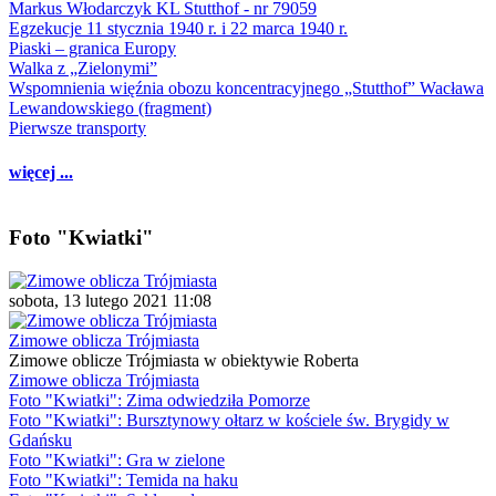
Markus Włodarczyk KL Stutthof - nr 79059
Egzekucje 11 stycznia 1940 r. i 22 marca 1940 r.
Piaski – granica Europy
Walka z „Zielonymi”
Wspomnienia więźnia obozu koncentracyjnego „Stutthof” Wacława
Lewandowskiego (fragment)
Pierwsze transporty
więcej ...
Foto "Kwiatki"
sobota, 13 lutego 2021 11:08
Zimowe oblicza Trójmiasta
Zimowe oblicze Trójmiasta w obiektywie Roberta
Zimowe oblicza Trójmiasta
Foto "Kwiatki": Zima odwiedziła Pomorze
Foto "Kwiatki": Bursztynowy ołtarz w kościele św. Brygidy w
Gdańsku
Foto "Kwiatki": Gra w zielone
Foto "Kwiatki": Temida na haku