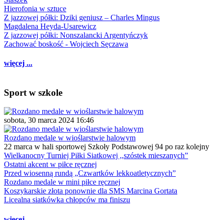
Hierofonia w sztuce
Z jazzowej półki: Dziki geniusz – Charles Mingus
Magdalena Heyda-Usarewicz
Z jazzowej półki: Nonszalancki Argentyńczyk
Zachować boskość - Wojciech Sęczawa
więcej ...
Sport w szkole
sobota, 30 marca 2024 16:46
Rozdano medale w wioślarstwie halowym
22 marca w hali sportowej Szkoły Podstawowej 94 po raz kolejny
Wielkanocny Turniej Piłki Siatkowej ,,szóstek mieszanych”
Ostatni akcent w piłce ręcznej
Przed wiosenną rundą „Czwartków lekkoatletycznych”
Rozdano medale w mini piłce ręcznej
Koszykarskie złota ponownie dla SMS Marcina Gortata
Licealna siatkówka chłopców ma finiszu
więcej ...