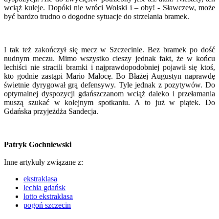
wciąż kuleje. Dopóki nie wróci Wolski i – oby! - Sławczew, może
być bardzo trudno o dogodne sytuacje do strzelania bramek.
I tak też zakończył się mecz w Szczecinie. Bez bramek po dość
nudnym meczu. Mimo wszystko cieszy jednak fakt, że w końcu
lechiści nie stracili bramki i najprawdopodobniej pojawił się ktoś,
kto godnie zastąpi Mario Malocę. Bo Błażej Augustyn naprawdę
świetnie dyrygował grą defensywy. Tyle jednak z pozytywów. Do
optymalnej dyspozycji gdańszczanom wciąż daleko i przełamania
muszą szukać w kolejnym spotkaniu. A to już w piątek. Do
Gdańska przyjeżdża Sandecja.
Patryk Gochniewski
Inne artykuły związane z:
ekstraklasa
lechia gdańsk
lotto ekstraklasa
pogoń szczecin