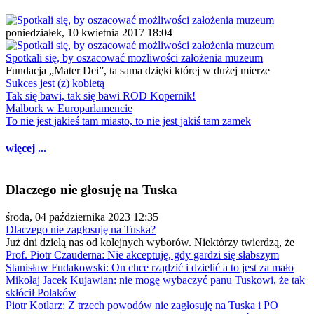
poniedziałek, 10 kwietnia 2017 18:04
Spotkali się, by oszacować możliwości założenia muzeum
Fundacja „Mater Dei”, ta sama dzięki której w dużej mierze
Sukces jest (z) kobietą
Tak się bawi, tak się bawi ROD Kopernik!
Malbork w Europarlamencie
To nie jest jakieś tam miasto, to nie jest jakiś tam zamek
więcej ...
Dlaczego nie głosuję na Tuska
środa, 04 października 2023 12:35
Dlaczego nie zagłosuję na Tuska?
Już dni dzielą nas od kolejnych wyborów. Niektórzy twierdzą, że
Prof. Piotr Czauderna: Nie akceptuję, gdy gardzi się słabszym
Stanisław Fudakowski: On chce rządzić i dzielić a to jest za mało
Mikołaj Jacek Kujawian: nie mogę wybaczyć panu Tuskowi, że tak
skłócił Polaków
Piotr Kotlarz: Z trzech powodów nie zagłosuję na Tuska i PO