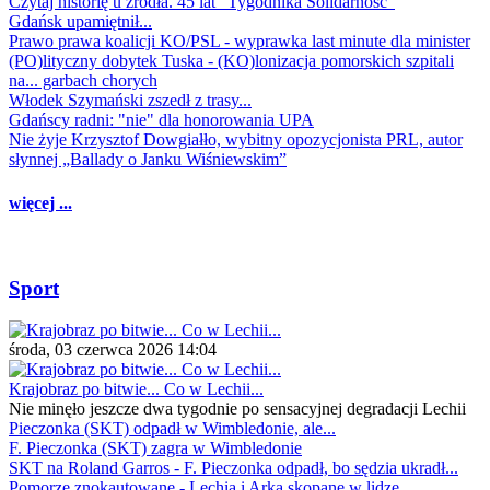
Czytaj historię u źródła. 45 lat "Tygodnika Solidarność"
Gdańsk upamiętnił...
Prawo prawa koalicji KO/PSL - wyprawka last minute dla minister
(PO)lityczny dobytek Tuska - (KO)lonizacja pomorskich szpitali
na... garbach chorych
Włodek Szymański zszedł z trasy...
Gdańscy radni: "nie" dla honorowania UPA
Nie żyje Krzysztof Dowgiałło, wybitny opozycjonista PRL, autor
słynnej „Ballady o Janku Wiśniewskim”
więcej ...
Sport
środa, 03 czerwca 2026 14:04
Krajobraz po bitwie... Co w Lechii...
Nie minęło jeszcze dwa tygodnie po sensacyjnej degradacji Lechii
Pieczonka (SKT) odpadł w Wimbledonie, ale...
F. Pieczonka (SKT) zagra w Wimbledonie
SKT na Roland Garros - F. Pieczonka odpadł, bo sędzia ukradł...
Pomorze znokautowane - Lechia i Arka skopane w lidze