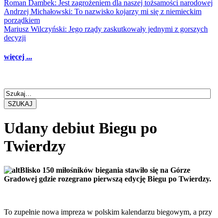
Roman Dambek: Jest zagrożeniem dla naszej tożsamości narodowej
Andrzej Michałowski: To nazwisko kojarzy mi się z niemieckim
porządkiem
Mariusz Wilczyński: Jego rządy zaskutkowały jednymi z gorszych
decyzji
więcej ...
SZUKAJ
Udany debiut Biegu po
Twierdzy
Blisko 150 miłośników biegania stawiło się na Górze
Gradowej gdzie rozegrano pierwszą edycję Biegu po Twierdzy.
To zupełnie nowa impreza w polskim kalendarzu biegowym, a przy