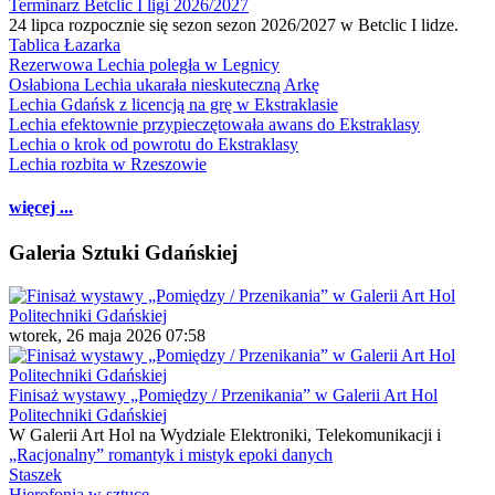
Terminarz Betclic I ligi 2026/2027
24 lipca rozpocznie się sezon sezon 2026/2027 w Betclic I lidze.
Tablica Łazarka
Rezerwowa Lechia poległa w Legnicy
Osłabiona Lechia ukarała nieskuteczną Arkę
Lechia Gdańsk z licencją na grę w Ekstraklasie
Lechia efektownie przypieczętowała awans do Ekstraklasy
Lechia o krok od powrotu do Ekstraklasy
Lechia rozbita w Rzeszowie
więcej ...
Galeria Sztuki Gdańskiej
wtorek, 26 maja 2026 07:58
Finisaż wystawy „Pomiędzy / Przenikania” w Galerii Art Hol
Politechniki Gdańskiej
W Galerii Art Hol na Wydziale Elektroniki, Telekomunikacji i
„Racjonalny” romantyk i mistyk epoki danych
Staszek
Hierofonia w sztuce