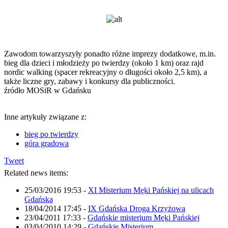
Zawodom towarzyszyły ponadto różne imprezy dodatkowe, m.in.
bieg dla dzieci i młodzieży po twierdzy (około 1 km) oraz rajd
nordic walking (spacer rekreacyjny o długości około 2,5 km), a
także liczne gry, zabawy i konkursy dla publiczności.
źródło MOSiR w Gdańsku
Inne artykuły związane z:
bieg po twierdzy
góra gradowa
Tweet
Related news items:
25/03/2016 19:53
-
XI Misterium Męki Pańskiej na ulicach
Gdańska
18/04/2014 17:45
-
IX Gdańska Droga Krzyżowa
23/04/2011 17:33
-
Gdańskie misterium Męki Pańskiej
03/04/2010 14:29
-
Gdańskie Misterium