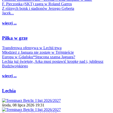
F. Pieczonka (SKT) zagra w Roland Garros
Z różnych boisk i stadionów Jerzego Geberta
Jacek...
więcej ...
Piłka w grze
Transferowa ofensywa w Lechii trwa
Młodzież z Jaguara nie zostaje w Trójmieście
Europa w Gdańsku*Stracona szansa Jaguara?
Lechia już świętuje, Arka musi postawić kropkę nad i, jubileusz
Budziwojskiego
więcej ...
Lechia
środa, 08 lipca 2026 19:31