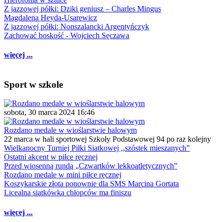
Z jazzowej półki: Dziki geniusz – Charles Mingus
Magdalena Heyda-Usarewicz
Z jazzowej półki: Nonszalancki Argentyńczyk
Zachować boskość - Wojciech Sęczawa
więcej ...
Sport w szkole
sobota, 30 marca 2024 16:46
Rozdano medale w wioślarstwie halowym
22 marca w hali sportowej Szkoły Podstawowej 94 po raz kolejny
Wielkanocny Turniej Piłki Siatkowej ,,szóstek mieszanych”
Ostatni akcent w piłce ręcznej
Przed wiosenną rundą „Czwartków lekkoatletycznych”
Rozdano medale w mini piłce ręcznej
Koszykarskie złota ponownie dla SMS Marcina Gortata
Licealna siatkówka chłopców ma finiszu
więcej ...