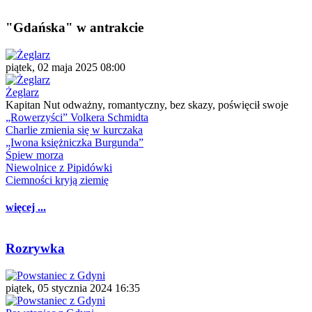
"Gdańska" w antrakcie
piątek, 02 maja 2025 08:00
Żeglarz
Kapitan Nut odważny, romantyczny, bez skazy, poświęcił swoje
„Rowerzyści” Volkera Schmidta
Charlie zmienia się w kurczaka
„Iwona księżniczka Burgunda”
Śpiew morza
Niewolnice z Pipidówki
Ciemności kryją ziemię
więcej ...
Rozrywka
piątek, 05 stycznia 2024 16:35