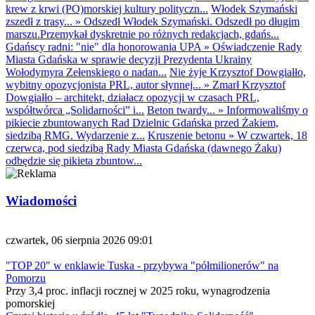
krew z krwi (PO)morskiej kultury polityczn...
Włodek Szymański
zszedł z trasy...
»
Odszedł Włodek Szymański. Odszedł po długim
marszu.Przemykał dyskretnie po różnych redakcjach, gdańs...
Gdańscy radni: "nie" dla honorowania UPA
»
Oświadczenie Rady
Miasta Gdańska w sprawie decyzji Prezydenta Ukrainy
Wołodymyra Zełenskiego o nadan...
Nie żyje Krzysztof Dowgiałło,
wybitny opozycjonista PRL, autor słynnej...
»
Zmarł Krzysztof
Dowgiałło – architekt, działacz opozycji w czasach PRL,
współtwórca „Solidarności” i...
Beton twardy...
»
Informowaliśmy o
pikiecie zbuntowanych Rad Dzielnic Gdańska przed Żakiem,
siedzibą RMG. Wydarzenie z...
Kruszenie betonu
»
W czwartek, 18
czerwca, pod siedzibą Rady Miasta Gdańska (dawnego Żaku)
odbędzie się pikieta zbuntow...
Wiadomości
czwartek, 06 sierpnia 2026 09:01
"TOP 20" w enklawie Tuska - przybywa "półmilionerów" na
Pomorzu
Przy 3,4 proc. inflacji rocznej w 2025 roku, wynagrodzenia
pomorskiej