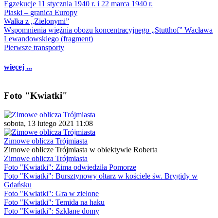
Egzekucje 11 stycznia 1940 r. i 22 marca 1940 r.
Piaski – granica Europy
Walka z „Zielonymi”
Wspomnienia więźnia obozu koncentracyjnego „Stutthof” Wacława
Lewandowskiego (fragment)
Pierwsze transporty
więcej ...
Foto "Kwiatki"
sobota, 13 lutego 2021 11:08
Zimowe oblicza Trójmiasta
Zimowe oblicze Trójmiasta w obiektywie Roberta
Zimowe oblicza Trójmiasta
Foto "Kwiatki": Zima odwiedziła Pomorze
Foto "Kwiatki": Bursztynowy ołtarz w kościele św. Brygidy w
Gdańsku
Foto "Kwiatki": Gra w zielone
Foto "Kwiatki": Temida na haku
Foto "Kwiatki": Szklane domy