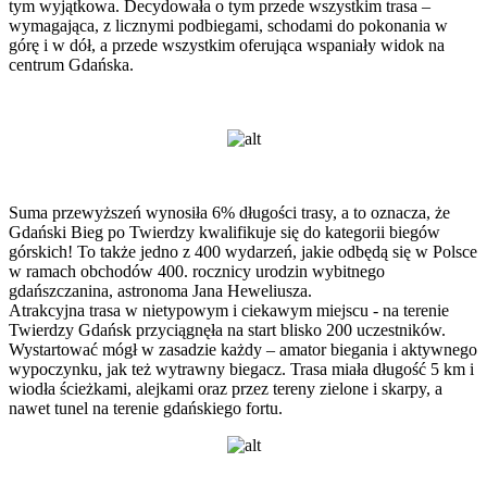
tym wyjątkowa. Decydowała o tym przede wszystkim trasa –
wymagająca, z licznymi podbiegami, schodami do pokonania w
górę i w dół, a przede wszystkim oferująca wspaniały widok na
centrum Gdańska.
Suma przewyższeń wynosiła 6% długości trasy, a to oznacza, że
Gdański Bieg po Twierdzy kwalifikuje się do kategorii biegów
górskich! To także jedno z 400 wydarzeń, jakie odbędą się w Polsce
w ramach obchodów 400. rocznicy urodzin wybitnego
gdańszczanina, astronoma Jana Heweliusza.
Atrakcyjna trasa w nietypowym i ciekawym miejscu - na terenie
Twierdzy Gdańsk przyciągnęła na start blisko 200 uczestników.
Wystartować mógł w zasadzie każdy – amator biegania i aktywnego
wypoczynku, jak też wytrawny biegacz. Trasa miała długość 5 km i
wiodła ścieżkami, alejkami oraz przez tereny zielone i skarpy, a
nawet tunel na terenie gdańskiego fortu.