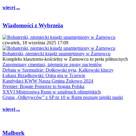
więcej ...
Wiadomości z Wybrzeża
czwartek, 18 września 2025 17:09
Bohaterski, niemiecki ksiądz upamiętniony w Żarnowcu
Kompleks klasztorno-kościelny w Żarnowcu to perła północnych
Zapomniany cmentarz, tajemnicze zgony pacjentów
Debata w Szemudzie: Dołkowski pyta, Kalkowski kluczy
Łukasz Brządkowski: Ostra gra w Tczewie
Kandydaci KWW Nasza Gmina Żukowo 2024
Premier: Bogate Pomorze to bogata Polska
XXVI Mistrzostwa Rumi w sztafetach olimpijskich
Grupa „Odkrywców” z SP nr 10 w Rumi poznaje tajniki nauki
więcej ...
Malbork