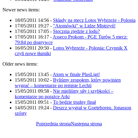
Newer news items:
18/05/2011 14:56
-
Składy na mecz Lotos Wybrzeże - Polonia
17/05/2011 19:27
-
"Atomówki" w Lidze Mistrzyń!
17/05/2011 17:05
-
Stocznia zjedzie z lodu?
17/05/2011 16:17
-
Asseco Prokom - PGE Turów 5 mecz:
79:84 po dogrywce
16/05/2011 20:50
-
Lotos Wybrzeże - Polonia: Czynnik X
czyli nowe tłumiki
Older news items:
15/05/2011 13:45
-
Atom w finale PlusLigi!
15/05/2011 10:02
-
Byliśmy zespołem, który powinien
wygrać – komentarze po remisie Lechii
15/05/2011 09:58
-
Nie mieliśmy siły i szybkości –
komentarze po porażce Arki
15/05/2011 09:51
-
To będzie trudny finał
14/05/2011 19:24
-
Deszcz wygrał w Goeteborgu. Jonasson
szósty
Poprzednia strona
Następna strona