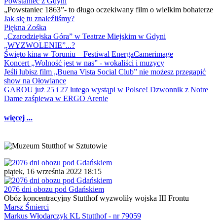
Powstaniec z Gdyni
„Powstaniec 1863”- to długo oczekiwany film o wielkim bohaterze
Jak się tu znaleźliśmy?
Piękna Zośka
„Czarodziejska Góra” w Teatrze Miejskim w Gdyni
„WYZWOLENIE”...?
Święto kina w Toruniu – Festiwal EnergaCamerimage
Koncert „Wolność jest w nas” - wokaliści i muzycy
Jeśli lubisz film „Buena Vista Social Club” nie możesz przegapić
show na Ołowiance
GAROU już 25 i 27 lutego wystąpi w Polsce! Dzwonnik z Notre
Dame zaśpiewa w ERGO Arenie
więcej ...
piątek, 16 września 2022 18:15
2076 dni obozu pod Gdańskiem
Obóz koncentracyjny Stutthof wyzwoliły wojska III Frontu
Marsz Śmierci
Markus Włodarczyk KL Stutthof - nr 79059