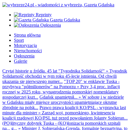
Reprinty
Gazeta Gdańska
Ogłoszenia
Strona główna
Sport
Motoryzacja
Nieruchomości
Ogłoszenia
Galerie
Czytaj historię u źródła. 45 lat "Tygodnika Solidarność"
»
Tygodnik
Solidarność obchodzi w tym roku 45-lecie istnienia. Od chwili
ukazania się pierwszego numer...
"TOP 20" w enklawie Tuska -
przybywa "półmilionerów" na Pomorzu
»
Przy 3,4 proc. inflacji
rocznej w 2025 roku, wynagrodzenia pomorskiej nomenklatury
gospodarczej kszt...
Gdańsk upamiętnił...
»
W sobotę i w niedzielę
w Gdańsku miały miejsce uroczystości upamiętniające okrutne
zbrodnie na polsk...
Prawo prawa koalicji KO/PSL - wyprawka last
minute dla minister
»
Zarząd woj. pomorskiego, kwintesencja
koalicji rządowej KO/PSL tuż przed powołaniem Jolanty Sobieran...
(PO)lityczny dobytek Tuska - (KO)lonizacja pomorskich szpitali
na... g...
»
Minister J. Sobierańska-Grenda, formalnie bezpartyjna, to