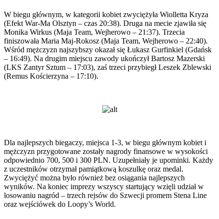
W biegu głównym, w kategorii kobiet zwyciężyła Wiolletta Kryza
(Efekt War-Ma Olsztyn – czas 20:38). Druga na mecie zjawiła się
Monika Wirkus (Maja Team, Wejherowo – 21:37). Trzecia
finiszowała Maria Maj-Rokosz (Maja Team, Wejherowo – 22:40).
Wśród mężczyzn najszybszy okazał się Łukasz Gurfinkiel (Gdańsk
– 16:49). Na drugim miejscu zawody ukończył Bartosz Mazerski
(LKS Zantyr Sztum – 17:03), zaś trzeci przybiegł Leszek Zblewski
(Remus Kościerzyna – 17:10).
Dla najlepszych biegaczy, miejsca 1-3, w biegu głównym kobiet i
mężczyzn przygotowane zostały nagrody finansowe w wysokości
odpowiednio 700, 500 i 300 PLN. Uzupełniały je upominki. Każdy
z uczestników otrzymał pamiątkową koszulkę oraz medal.
Zwyciężyć można było również bez osiągania najlepszych
wyników. Na koniec imprezy wszyscy startujący wzięli udział w
losowaniu nagród – trzech rejsów do Szwecji promem Stena Line
oraz wejściówek do Loopy’s World.