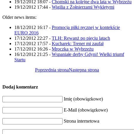
19/12/2012 18:07
-
Chomski na kolejne dwa lata w Wybrzeżu
19/12/2012 17:44
-
Wigilia z Żołnierzami Wyklętymi
Older news items:
18/12/2012 16:17
-
Promocja piłki ręcznej w kontekście
EURO 2016
17/12/2012 22:27
-
TLH: Rewanż po pięciu latach
17/12/2012 17:57
-
Kucharek: Trener mi zaufał
17/12/2012 16:26
-
Mroczka w Wybrzeżu
16/12/2012 21:25
-
Wspaniałe derby Gdyni! Wielki triumf
Startu
Poprzednia strona
Następna strona
Dodaj komentarz
Imię (obowiązkowe)
E-Mail (obowiązkowe)
Strona internetowa