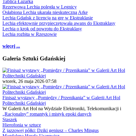
Tablica Łazarka
Rezerwowa Lechia poległa w Legnicy
Osłabiona Lechia ukarała nieskuteczną Arkę
Lechia Gdańsk z licencją na grę w Ekstraklasie
Lechia efektownie przypieczętowała awans do Ekstraklasy
Lechia o krok od powrotu do Ekstraklasy
Lechia rozbita w Rzeszowie
więcej ...
Galeria Sztuki Gdańskiej
wtorek, 26 maja 2026 07:58
Finisaż wystawy „Pomiędzy / Przenikania” w Galerii Art Hol
Politechniki Gdańskiej
W Galerii Art Hol na Wydziale Elektroniki, Telekomunikacji i
„Racjonalny” romantyk i mistyk epoki danych
Staszek
Hierofonia w sztuce
Z jazzowej półki: Dziki geniusz – Charles Mingus
Magdalena Heyda-Usarewicz