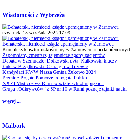
Wiadomości z Wybrzeża
czwartek, 18 września 2025 17:09
Bohaterski, niemiecki ksiądz upamiętniony w Żarnowcu
Kompleks klasztorno-kościelny w Żarnowcu to perła północnych
Zapomniany cmentarz, tajemnicze zgony pacjentów
Debata w Szemudzie: Dołkowski pyta, Kalkowski kluczy
Łukasz Brządkowski: Ostra gra w Tczewie
Kandydaci KWW Nasza Gmina Żukowo 2024
Premier: Bogate Pomorze to bogata Polska
XXVI Mistrzostwa Rumi w sztafetach olimpijskich
Grupa „Odkrywców” z SP nr 10 w Rumi poznaje tajniki nauki
więcej ...
Malbork