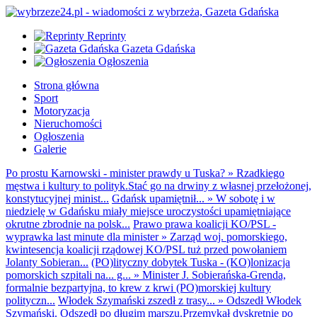
Reprinty
Gazeta Gdańska
Ogłoszenia
Strona główna
Sport
Motoryzacja
Nieruchomości
Ogłoszenia
Galerie
Po prostu Karnowski - minister prawdy u Tuska?
»
Rzadkiego
męstwa i kultury to polityk.Stać go na drwiny z własnej przełożonej,
konstytucyjnej minist...
Gdańsk upamiętnił...
»
W sobotę i w
niedzielę w Gdańsku miały miejsce uroczystości upamiętniające
okrutne zbrodnie na polsk...
Prawo prawa koalicji KO/PSL -
wyprawka last minute dla minister
»
Zarząd woj. pomorskiego,
kwintesencja koalicji rządowej KO/PSL tuż przed powołaniem
Jolanty Sobieran...
(PO)lityczny dobytek Tuska - (KO)lonizacja
pomorskich szpitali na... g...
»
Minister J. Sobierańska-Grenda,
formalnie bezpartyjna, to krew z krwi (PO)morskiej kultury
polityczn...
Włodek Szymański zszedł z trasy...
»
Odszedł Włodek
Szymański. Odszedł po długim marszu.Przemykał dyskretnie po