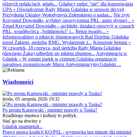
różnych redakcjach, gdańs...
Gdańscy radni: "nie" dla honorowania
UPA
»
Oświadczenie Rady Miasta Gdańska w sprawie decyzji
Prezydenta Ukrainy Wołodymyra Zełenskiego o nadan...
Nie żyje
Krzysztof Dowgiałło, wybitny opozycjonista PRL, autor słynnej...
»
Zmarł Krzysztof Dowgiałło – architekt, działacz opozycji w czasach
PRL, współtwórca „Solidarności” i...
Beton twardy...
»
Informowaliśmy o pikiecie zbuntowanych Rad Dzielnic Gdańska
przed Żakiem, siedzibą RMG. Wydarzenie z...
Kruszenie betonu
»
W czwartek, 18 czerwca, pod siedzibą Rady Miasta Gdańska
(dawnego Żaku) odbędzie się pikieta zbuntow...
Antymigracja w
Gdańsk
»
W ostatni piątek w centrum Gdańska organizacje
narodowe zorganizowały Marsz Antyemigracyjny.Gdański ...
Wiadomości
środa, 05 sierpnia 2026 19:32
Po prostu Karnowski - minister prawdy u Tuska?
Rzadkiego męstwa i kultury to polityk.
Stać go na drwiny z
Gdańsk upamiętnił...
Prawo prawa koalicji KO/PSL - wyprawka last minute dla minister