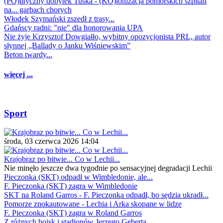
(PO)lityczny dobytek Tuska - (KO)lonizacja pomorskich szpitali
na... garbach chorych
Włodek Szymański zszedł z trasy...
Gdańscy radni: "nie" dla honorowania UPA
Nie żyje Krzysztof Dowgiałło, wybitny opozycjonista PRL, autor
słynnej „Ballady o Janku Wiśniewskim”
Beton twardy...
więcej ...
Sport
środa, 03 czerwca 2026 14:04
Krajobraz po bitwie... Co w Lechii...
Nie minęło jeszcze dwa tygodnie po sensacyjnej degradacji Lechii
Pieczonka (SKT) odpadł w Wimbledonie, ale...
F. Pieczonka (SKT) zagra w Wimbledonie
SKT na Roland Garros - F. Pieczonka odpadł, bo sędzia ukradł...
Pomorze znokautowane - Lechia i Arka skopane w lidze
F. Pieczonka (SKT) zagra w Roland Garros
Z różnych boisk i stadionów Jerzego Geberta