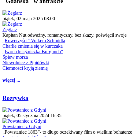
"Gdańska" w antrakcie
piątek, 02 maja 2025 08:00
Żeglarz
Kapitan Nut odważny, romantyczny, bez skazy, poświęcił swoje
„Rowerzyści” Volkera Schmidta
Charlie zmienia się w kurczaka
„Iwona księżniczka Burgunda”
Śpiew morza
Niewolnice z Pipidówki
Ciemności kryją ziemię
więcej ...
Rozrywka
piątek, 05 stycznia 2024 16:35
Powstaniec z Gdyni
„Powstaniec 1863”- to długo oczekiwany film o wielkim bohaterze