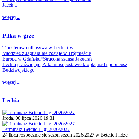
Jacek...
więcej ...
Piłka w grze
Transferowa ofensywa w Lechii trwa
Młodzież z Jaguara nie zostaje w Trójmieście
Europa w Gdańsku*Stracona szansa Jaguara?
Lechia już świętuje, Arka musi postawić kropkę nad i, jubileusz
Budziwojskiego
więcej ...
Lechia
środa, 08 lipca 2026 19:31
Terminarz Betclic I ligi 2026/2027
24 lipca rozpocznie się sezon sezon 2026/2027 w Betclic I lidze.