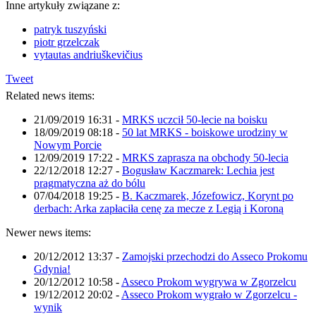
Inne artykuły związane z:
patryk tuszyński
piotr grzelczak
vytautas andriuškevičius
Tweet
Related news items:
21/09/2019 16:31
-
MRKS uczcił 50-lecie na boisku
18/09/2019 08:18
-
50 lat MRKS - boiskowe urodziny w
Nowym Porcie
12/09/2019 17:22
-
MRKS zaprasza na obchody 50-lecia
22/12/2018 12:27
-
Bogusław Kaczmarek: Lechia jest
pragmatyczna aż do bólu
07/04/2018 19:25
-
B. Kaczmarek, Józefowicz, Korynt po
derbach: Arka zapłaciła cenę za mecze z Legią i Koroną
Newer news items:
20/12/2012 13:37
-
Zamojski przechodzi do Asseco Prokomu
Gdynia!
20/12/2012 10:58
-
Asseco Prokom wygrywa w Zgorzelcu
19/12/2012 20:02
-
Asseco Prokom wygrało w Zgorzelcu -
wynik