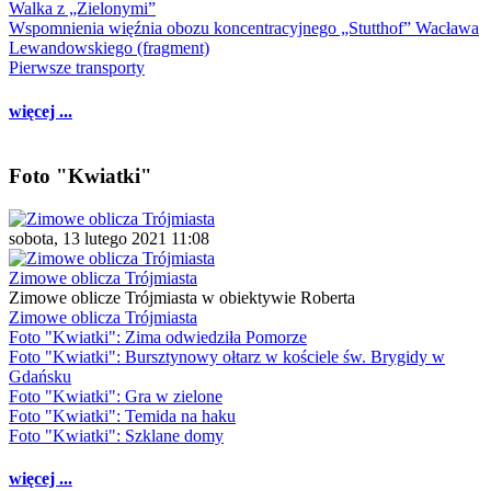
Walka z „Zielonymi”
Wspomnienia więźnia obozu koncentracyjnego „Stutthof” Wacława
Lewandowskiego (fragment)
Pierwsze transporty
więcej ...
Foto "Kwiatki"
sobota, 13 lutego 2021 11:08
Zimowe oblicza Trójmiasta
Zimowe oblicze Trójmiasta w obiektywie Roberta
Zimowe oblicza Trójmiasta
Foto "Kwiatki": Zima odwiedziła Pomorze
Foto "Kwiatki": Bursztynowy ołtarz w kościele św. Brygidy w
Gdańsku
Foto "Kwiatki": Gra w zielone
Foto "Kwiatki": Temida na haku
Foto "Kwiatki": Szklane domy
więcej ...