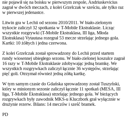
nie pojawił się na boisku w pierwszym zespole, Andriuskevicius
zagrał w dwóch meczach, z kolei Grzelczak w sześciu, ale tylko raz
w pierwszej jedenastce.
Litwin gra w Lechii od sezonu 2010/2011. W biało-zielonym
trykocie zaliczył 32 spotkania w T-Mobile Ekstraklasie. Licząc
wszystkie rozgrywki (T-Mobile Ekstraklasa, III liga, Młoda
Ekstraklasa) Vytautasa rozegrał 53 mecze strzelając jednego gola.
Kartki: 10 żółtych i jedna czerwona.
Z kolei Grzelczak został sprowadzony do Lechii przed startem
rundy wiosennej ubiegłego sezonu. W biało-zielonej koszulce zagrał
16 razy w T-Mobile Ekstraklasie zdobywając jedną bramkę. We
wszystkich rozgrywkach zaliczył łącznie 36 występów, strzelając
pięć goli. Otrzymał również jedną zółtą kartkę.
W tym samym czasie do Gdańska sprowadzony został Tuszyński,
który w minionym sezonie zaliczył łącznie 11 spotkań (MESA, III
liga, T-Mobile Ekstraklasa) strzelając jednego gola. W bieżących
rozgrywkach były zawodnik MKS-u Kluczbork grał wyłącznie w
drużynie rezerw. Bilans: 14 meczów i sześć bramek.
PD