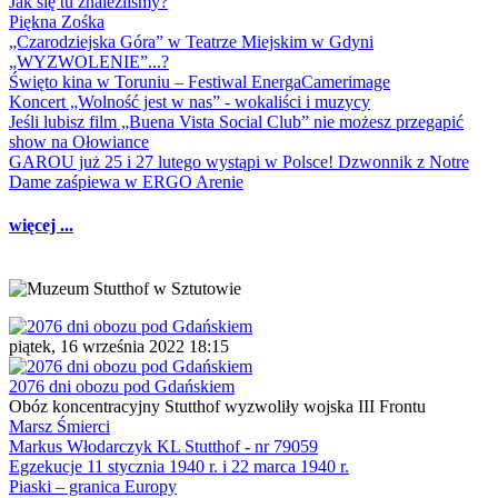
Jak się tu znaleźliśmy?
Piękna Zośka
„Czarodziejska Góra” w Teatrze Miejskim w Gdyni
„WYZWOLENIE”...?
Święto kina w Toruniu – Festiwal EnergaCamerimage
Koncert „Wolność jest w nas” - wokaliści i muzycy
Jeśli lubisz film „Buena Vista Social Club” nie możesz przegapić
show na Ołowiance
GAROU już 25 i 27 lutego wystąpi w Polsce! Dzwonnik z Notre
Dame zaśpiewa w ERGO Arenie
więcej ...
piątek, 16 września 2022 18:15
2076 dni obozu pod Gdańskiem
Obóz koncentracyjny Stutthof wyzwoliły wojska III Frontu
Marsz Śmierci
Markus Włodarczyk KL Stutthof - nr 79059
Egzekucje 11 stycznia 1940 r. i 22 marca 1940 r.
Piaski – granica Europy