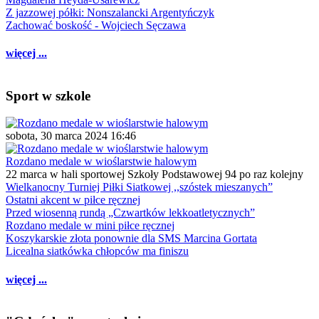
Z jazzowej półki: Nonszalancki Argentyńczyk
Zachować boskość - Wojciech Sęczawa
więcej ...
Sport w szkole
sobota, 30 marca 2024 16:46
Rozdano medale w wioślarstwie halowym
22 marca w hali sportowej Szkoły Podstawowej 94 po raz kolejny
Wielkanocny Turniej Piłki Siatkowej ,,szóstek mieszanych”
Ostatni akcent w piłce ręcznej
Przed wiosenną rundą „Czwartków lekkoatletycznych”
Rozdano medale w mini piłce ręcznej
Koszykarskie złota ponownie dla SMS Marcina Gortata
Licealna siatkówka chłopców ma finiszu
więcej ...