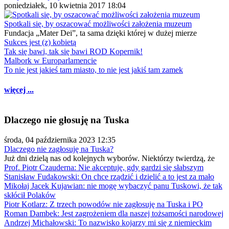
poniedziałek, 10 kwietnia 2017 18:04
Spotkali się, by oszacować możliwości założenia muzeum
Fundacja „Mater Dei”, ta sama dzięki której w dużej mierze
Sukces jest (z) kobietą
Tak się bawi, tak się bawi ROD Kopernik!
Malbork w Europarlamencie
To nie jest jakieś tam miasto, to nie jest jakiś tam zamek
więcej ...
Dlaczego nie głosuję na Tuska
środa, 04 października 2023 12:35
Dlaczego nie zagłosuję na Tuska?
Już dni dzielą nas od kolejnych wyborów. Niektórzy twierdzą, że
Prof. Piotr Czauderna: Nie akceptuję, gdy gardzi się słabszym
Stanisław Fudakowski: On chce rządzić i dzielić a to jest za mało
Mikołaj Jacek Kujawian: nie mogę wybaczyć panu Tuskowi, że tak
skłócił Polaków
Piotr Kotlarz: Z trzech powodów nie zagłosuję na Tuska i PO
Roman Dambek: Jest zagrożeniem dla naszej tożsamości narodowej
Andrzej Michałowski: To nazwisko kojarzy mi się z niemieckim