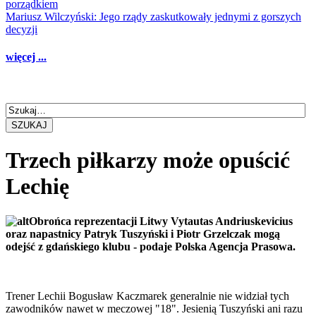
porządkiem
Mariusz Wilczyński: Jego rządy zaskutkowały jednymi z gorszych
decyzji
więcej ...
SZUKAJ
Trzech piłkarzy może opuścić
Lechię
Obrońca reprezentacji Litwy Vytautas Andriuskevicius
oraz napastnicy Patryk Tuszyński i Piotr Grzelczak mogą
odejść z gdańskiego klubu - podaje Polska Agencja Prasowa.
Trener Lechii Bogusław Kaczmarek generalnie nie widział tych
zawodników nawet w meczowej "18". Jesienią Tuszyński ani razu