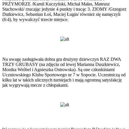
PRZYMORZE /Kamil Kuczyński, Michał Małas, Mateusz
Stachowski/ rzucając jedynie 4 punkty i tracąc 3. ZIOMY /Grzegorz
Dutkiewicz, Sebastian Łoś, Maciej Ługin/ również się namęczyli
(6:4), by wywalczyć trzecie miejsce.
Na uwagę zasługiwała dobra gra drużyny dziewczyn RAZ DWA
TRZY GRUBASY (na zdjęciu od lewej Marianna Duszkiewicz,
Monika Wróbel i Agnieszka Ostrowska). Są one członkiniami
Uczniowskiego Klubu Sportowego nr 7 w Sopocie. Uczestniczą od
kilku lat w takich ulicznych turniejach i mają ogromną satysfakcję
jak wygrywają mecze z chłopakami.