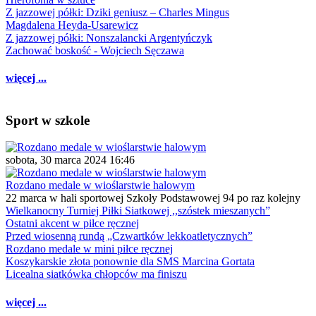
Z jazzowej półki: Dziki geniusz – Charles Mingus
Magdalena Heyda-Usarewicz
Z jazzowej półki: Nonszalancki Argentyńczyk
Zachować boskość - Wojciech Sęczawa
więcej ...
Sport w szkole
sobota, 30 marca 2024 16:46
Rozdano medale w wioślarstwie halowym
22 marca w hali sportowej Szkoły Podstawowej 94 po raz kolejny
Wielkanocny Turniej Piłki Siatkowej ,,szóstek mieszanych”
Ostatni akcent w piłce ręcznej
Przed wiosenną rundą „Czwartków lekkoatletycznych”
Rozdano medale w mini piłce ręcznej
Koszykarskie złota ponownie dla SMS Marcina Gortata
Licealna siatkówka chłopców ma finiszu
więcej ...