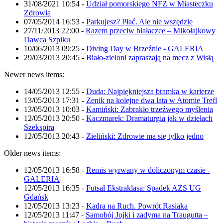
31/08/2021 10:54
-
Udział pomorskiego NFZ w Miasteczku
Zdrowia
07/05/2014 16:53
-
Parkujesz? Płać. Ale nie wszędzie
27/11/2013 22:00
-
Razem przeciw białaczce – Mikołajkowy
Dawca Szpiku
10/06/2013 09:25
-
Diving Day w Brzeźnie - GALERIA
29/03/2013 20:45
-
Biało-zieloni zapraszają na mecz z Wisłą
Newer news items:
14/05/2013 12:55
-
Duda: Najpiękniejsza bramka w karierze
13/05/2013 17:31
-
Zenik na kolejne dwa lata w Atomie Trefl
13/05/2013 10:03
-
Kamiński: Zabrakło trzeźwego myślenia
12/05/2013 20:50
-
Kaczmarek: Dramaturgia jak w dziełach
Szekspira
12/05/2013 20:43
-
Zieliński: Zdrowie ma się tylko jedno
Older news items:
12/05/2013 16:58
-
Remis wyrwany w doliczonym czasie -
GALERIA
12/05/2013 16:35
-
Futsal Ekstraklasa: Spadek AZS UG
Gdańsk
12/05/2013 13:23
-
Kadra na Ruch. Powrót Rasiaka
12/05/2013 11:47
-
Samobój Jojki i zadyma na Traugutta –