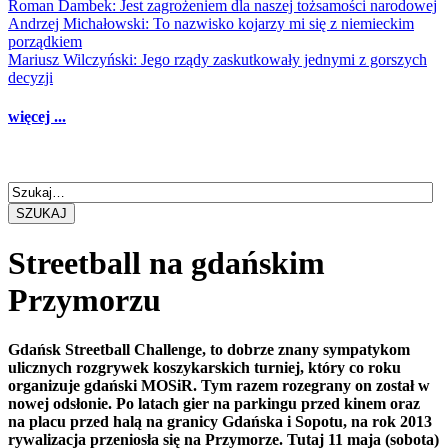
Roman Dambek: Jest zagrożeniem dla naszej tożsamości narodowej
Andrzej Michałowski: To nazwisko kojarzy mi się z niemieckim
porządkiem
Mariusz Wilczyński: Jego rządy zaskutkowały jednymi z gorszych
decyzji
więcej ...
SZUKAJ
Streetball na gdańskim
Przymorzu
Gdańsk Streetball Challenge, to dobrze znany sympatykom
ulicznych rozgrywek koszykarskich turniej, który co roku
organizuje gdański MOSiR. Tym razem rozegrany on został w
nowej odsłonie. Po latach gier na parkingu przed kinem oraz
na placu przed halą na granicy Gdańska i Sopotu, na rok 2013
rywalizacja przeniosła się na Przymorze. Tutaj 11 maja (sobota)