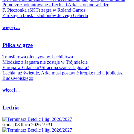
Pomorze znokautowane - Lechia i Arka skopane w lidze
F. Pieczonka (SKT) zagra w Roland Garros
Z różnych boisk i stadionów Jerzego Geberta
więcej ...
Piłka w grze
Transferowa ofensywa w Lechii trwa
Młodzież z Jaguara nie zostaje w Trójmieście
Europa w Gdańsku*Stracona szansa Jaguara?
Lechia już świętuje, Arka musi postawić kropkę nad i, jubileusz
Budziwojskiego
więcej ...
Lechia
środa, 08 lipca 2026 19:31