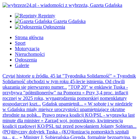
Reprinty
Gazeta Gdańska
Ogłoszenia
Strona główna
Sport
Motoryzacja
Nieruchomości
Ogłoszenia
Galerie
Czytaj historię u źródła. 45 lat "Tygodnika Solidarność"
»
Tygodnik
Solidarność obchodzi w tym roku 45-lecie istnienia. Od chwili
ukazania się pierwszego numer...
"TOP 20" w enklawie Tuska -
przybywa "półmilionerów" na Pomorzu
»
Przy 3,4 proc. inflacji
rocznej w 2025 roku, wynagrodzenia pomorskiej nomenklatury
gospodarczej kszt...
Gdańsk upamiętnił...
»
W sobotę i w niedzielę
w Gdańsku miały miejsce uroczystości upamiętniające okrutne
zbrodnie na polsk...
Prawo prawa koalicji KO/PSL - wyprawka last
minute dla minister
»
Zarząd woj. pomorskiego, kwintesencja
koalicji rządowej KO/PSL tuż przed powołaniem Jolanty Sobieran...
(PO)lityczny dobytek Tuska - (KO)lonizacja pomorskich szpitali
na... g...
»
Minister J. Sobierańska-Grenda, formalnie bezpartyjna, to