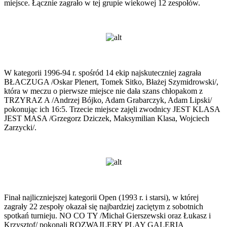
miejsce. Łącznie zagrało w tej grupie wiekowej 12 zespołów.
W kategorii 1996-94 r. spośród 14 ekip najskuteczniej zagrała
BŁACZUGA /Oskar Plenert, Tomek Sitko, Błażej Szymidrowski/,
która w meczu o pierwsze miejsce nie dała szans chłopakom z
TRZYRAZ A /Andrzej Bójko, Adam Grabarczyk, Adam Lipski/
pokonując ich 16:5. Trzecie miejsce zajęli zwodnicy JEST KLASA
JEST MASA /Grzegorz Dziczek, Maksymilian Klasa, Wojciech
Zarzycki/.
Finał najliczniejszej kategorii Open (1993 r. i starsi), w której
zagrały 22 zespoły okazał się najbardziej zaciętym z sobotnich
spotkań turnieju. NO CO TY /Michał Gierszewski oraz Łukasz i
Krzysztof/ pokonali ROZWAJLERY PLAY GALERIA