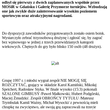
odbył się pierwszy z dwóch zaplanowanych wspólnie przez
MOSiR w Gdańsku i Galerię Przymorze turniejów. Wzbudzają
one jak zwykle duże zainteresowanie wysokim poziomem
sportowym oraz atrakcyjnymi nagrodami.
Do dyspozycji zawodników przygotowanych zostało osiem boisk.
Wystarczyło zebrać trzyosobową drużynę i zgłosić się, by zagrać
bez wpisowego w jednej z trzech przewidzianych kategorii
wiekowych. Chętnych do gry było blisko 150 osób (48 drużyn).
Grupę 1997 r. i młodsi wygrał zespół NIE MOGĘ SIĘ
ROZCZYTAĆ, grający w składzie Karol Kamiński, Mikołaj
Speichert, Radosław Styka. W finale wysoko (15:3) pokonali
SZALONE GIMBUSY /Paweł Małkowski, Hubert Podgórski,
Maciej Żmudzki/. Zespół OBROŃCY TYTUŁU /Mateusz
Trymbulak Kamil Ważny, Michał Wysocki/ z pewnością mieli
chrapkę na zwycięstwo, ale swoją grą zapracowali na trzecie