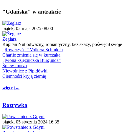
"Gdańska" w antrakcie
piątek, 02 maja 2025 08:00
Żeglarz
Kapitan Nut odważny, romantyczny, bez skazy, poświęcił swoje
„Rowerzyści” Volkera Schmidta
Charlie zmienia się w kurczaka
„Iwona księżniczka Burgunda”
Śpiew morza
Niewolnice z Pipidówki
Ciemności kryją ziemię
więcej ...
Rozrywka
piątek, 05 stycznia 2024 16:35