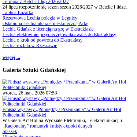
Terminarz Betclic I ligi 2026/2027
24 lipca rozpocznie się sezon sezon 2026/2027 w Betclic I lidze.
Tablica Łazarka
Rezerwowa Lechia poległa w Legnicy
Osłabiona Lechia ukarała nieskuteczną Arkę
Lechia Gdańsk z licencją na grę w Ekstraklasie
Lechia efektownie przypieczętowała awans do Ekstraklasy
Lechia o krok od powrotu do Ekstraklasy
Lechia rozbita w Rzeszowie
więcej ...
Galeria Sztuki Gdańskiej
wtorek, 26 maja 2026 07:58
Finisaż wystawy „Pomiędzy / Przenikania” w Galerii Art Hol
Politechniki Gdańskiej
W Galerii Art Hol na Wydziale Elektroniki, Telekomunikacji i
„Racjonalny” romantyk i mistyk epoki danych
Staszek
Hierofonia w sztuce