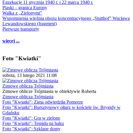
Egzekucje 11 stycznia 1940 r. i 22 marca 1940 r.
Piaski – granica Europy
Walka z „Zielonymi”
Wspomnienia więźnia obozu koncentracyjnego „Stutthof” Wacława
Lewandowskiego (fragment)
Pierwsze transporty
więcej ...
Foto "Kwiatki"
sobota, 13 lutego 2021 11:08
Zimowe oblicza Trójmiasta
Zimowe oblicze Trójmiasta w obiektywie Roberta
Zimowe oblicza Trójmiasta
Foto "Kwiatki": Zima odwiedziła Pomorze
Foto "Kwiatki": Bursztynowy ołtarz w kościele św. Brygidy w
Gdańsku
Foto "Kwiatki": Gra w zielone
Foto "Kwiatki": Temida na haku
Foto "Kwiatki": Szklane domy