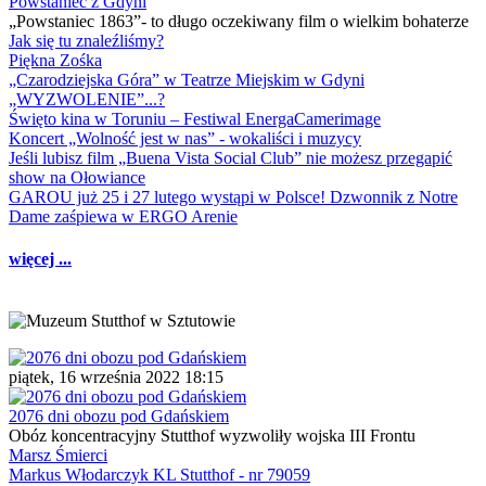
Powstaniec z Gdyni
„Powstaniec 1863”- to długo oczekiwany film o wielkim bohaterze
Jak się tu znaleźliśmy?
Piękna Zośka
„Czarodziejska Góra” w Teatrze Miejskim w Gdyni
„WYZWOLENIE”...?
Święto kina w Toruniu – Festiwal EnergaCamerimage
Koncert „Wolność jest w nas” - wokaliści i muzycy
Jeśli lubisz film „Buena Vista Social Club” nie możesz przegapić
show na Ołowiance
GAROU już 25 i 27 lutego wystąpi w Polsce! Dzwonnik z Notre
Dame zaśpiewa w ERGO Arenie
więcej ...
piątek, 16 września 2022 18:15
2076 dni obozu pod Gdańskiem
Obóz koncentracyjny Stutthof wyzwoliły wojska III Frontu
Marsz Śmierci
Markus Włodarczyk KL Stutthof - nr 79059