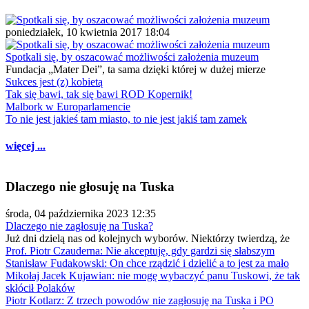
poniedziałek, 10 kwietnia 2017 18:04
Spotkali się, by oszacować możliwości założenia muzeum
Fundacja „Mater Dei”, ta sama dzięki której w dużej mierze
Sukces jest (z) kobietą
Tak się bawi, tak się bawi ROD Kopernik!
Malbork w Europarlamencie
To nie jest jakieś tam miasto, to nie jest jakiś tam zamek
więcej ...
Dlaczego nie głosuję na Tuska
środa, 04 października 2023 12:35
Dlaczego nie zagłosuję na Tuska?
Już dni dzielą nas od kolejnych wyborów. Niektórzy twierdzą, że
Prof. Piotr Czauderna: Nie akceptuję, gdy gardzi się słabszym
Stanisław Fudakowski: On chce rządzić i dzielić a to jest za mało
Mikołaj Jacek Kujawian: nie mogę wybaczyć panu Tuskowi, że tak
skłócił Polaków
Piotr Kotlarz: Z trzech powodów nie zagłosuję na Tuska i PO