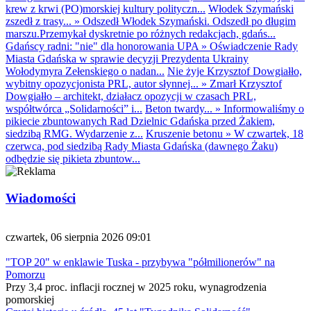
krew z krwi (PO)morskiej kultury polityczn...
Włodek Szymański
zszedł z trasy...
»
Odszedł Włodek Szymański. Odszedł po długim
marszu.Przemykał dyskretnie po różnych redakcjach, gdańs...
Gdańscy radni: "nie" dla honorowania UPA
»
Oświadczenie Rady
Miasta Gdańska w sprawie decyzji Prezydenta Ukrainy
Wołodymyra Zełenskiego o nadan...
Nie żyje Krzysztof Dowgiałło,
wybitny opozycjonista PRL, autor słynnej...
»
Zmarł Krzysztof
Dowgiałło – architekt, działacz opozycji w czasach PRL,
współtwórca „Solidarności” i...
Beton twardy...
»
Informowaliśmy o
pikiecie zbuntowanych Rad Dzielnic Gdańska przed Żakiem,
siedzibą RMG. Wydarzenie z...
Kruszenie betonu
»
W czwartek, 18
czerwca, pod siedzibą Rady Miasta Gdańska (dawnego Żaku)
odbędzie się pikieta zbuntow...
Wiadomości
czwartek, 06 sierpnia 2026 09:01
"TOP 20" w enklawie Tuska - przybywa "półmilionerów" na
Pomorzu
Przy 3,4 proc. inflacji rocznej w 2025 roku, wynagrodzenia
pomorskiej