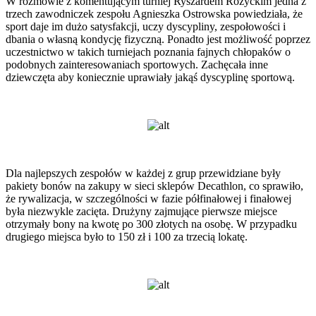
W rozmowie z komentującym turniej Ryszardem Różyckim jedna z
trzech zawodniczek zespołu Agnieszka Ostrowska powiedziała, że
sport daje im dużo satysfakcji, uczy dyscypliny, zespołowości i
dbania o własną kondycję fizyczną. Ponadto jest możliwość poprzez
uczestnictwo w takich turniejach poznania fajnych chłopaków o
podobnych zainteresowaniach sportowych. Zachęcała inne
dziewczęta aby koniecznie uprawiały jakąś dyscyplinę sportową.
Dla najlepszych zespołów w każdej z grup przewidziane były
pakiety bonów na zakupy w sieci sklepów Decathlon, co sprawiło,
że rywalizacja, w szczególności w fazie półfinałowej i finałowej
była niezwykle zacięta. Drużyny zajmujące pierwsze miejsce
otrzymały bony na kwotę po 300 złotych na osobę. W przypadku
drugiego miejsca było to 150 zł i 100 za trzecią lokatę.