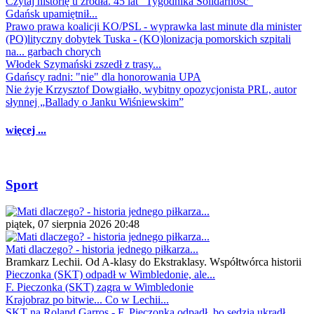
Czytaj historię u źródła. 45 lat "Tygodnika Solidarność"
Gdańsk upamiętnił...
Prawo prawa koalicji KO/PSL - wyprawka last minute dla minister
(PO)lityczny dobytek Tuska - (KO)lonizacja pomorskich szpitali
na... garbach chorych
Włodek Szymański zszedł z trasy...
Gdańscy radni: "nie" dla honorowania UPA
Nie żyje Krzysztof Dowgiałło, wybitny opozycjonista PRL, autor
słynnej „Ballady o Janku Wiśniewskim”
więcej ...
Sport
piątek, 07 sierpnia 2026 20:48
Mati dlaczego? - historia jednego piłkarza...
Bramkarz Lechii. Od A-klasy do Ekstraklasy. Współtwórca historii
Pieczonka (SKT) odpadł w Wimbledonie, ale...
F. Pieczonka (SKT) zagra w Wimbledonie
Krajobraz po bitwie... Co w Lechii...
SKT na Roland Garros - F. Pieczonka odpadł, bo sędzia ukradł...