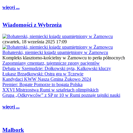
więcej ...
Wiadomości z Wybrzeża
czwartek, 18 września 2025 17:09
Bohaterski, niemiecki ksiądz upamiętniony w Żarnowcu
Kompleks klasztorno-kościelny w Żarnowcu to perła północnych
Zapomniany cmentarz, tajemnicze zgony pacjentów
Debata w Szemudzie: Dołkowski pyta, Kalkowski kluczy
Łukasz Brządkowski: Ostra gra w Tczewie
Kandydaci KWW Nasza Gmina Żukowo 2024
Premier: Bogate Pomorze to bogata Polska
XXVI Mistrzostwa Rumi w sztafetach olimpijskich
Grupa „Odkrywców” z SP nr 10 w Rumi poznaje tajniki nauki
więcej ...
Malbork