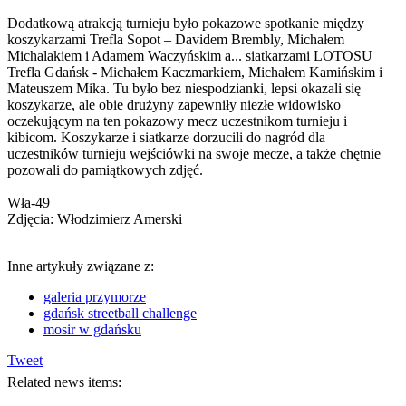
Dodatkową atrakcją turnieju było pokazowe spotkanie między
koszykarzami Trefla Sopot – Davidem Brembly, Michałem
Michalakiem i Adamem Waczyńskim a... siatkarzami LOTOSU
Trefla Gdańsk - Michałem Kaczmarkiem, Michałem Kamińskim i
Mateuszem Mika. Tu było bez niespodzianki, lepsi okazali się
koszykarze, ale obie drużyny zapewniły niezłe widowisko
oczekującym na ten pokazowy mecz uczestnikom turnieju i
kibicom. Koszykarze i siatkarze dorzucili do nagród dla
uczestników turnieju wejściówki na swoje mecze, a także chętnie
pozowali do pamiątkowych zdjęć.
Wła-49
Zdjęcia: Włodzimierz Amerski
Inne artykuły związane z:
galeria przymorze
gdańsk streetball challenge
mosir w gdańsku
Tweet
Related news items: