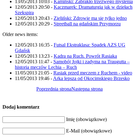
13/05/2013 10:03
-
Kamiński: Zabrakło trzeźwego myślenia
12/05/2013 20:50
-
Kaczmarek: Dramaturgia jak w dziełach
Szekspira
12/05/2013 20:43
-
Zieliński: Zdrowie ma się tylko jedno
12/05/2013 20:29
-
Streetball na gdańskim Przymorzu
Older news items:
12/05/2013 16:35
-
Futsal Ekstraklasa: Spadek AZS UG
Gdańsk
12/05/2013 13:23
-
Kadra na Ruch. Powrót Rasiaka
12/05/2013 11:47
-
Samobój Jojki i zadyma na Traugutta –
historia meczów Lechia – Ruch
11/05/2013 21:05
-
Rasiak przed meczem z Ruchem - video
11/05/2013 19:46
-
Arka lepsza od Okocimskiego Brzesko
Poprzednia strona
Następna strona
Dodaj komentarz
Imię (obowiązkowe)
E-Mail (obowiązkowe)