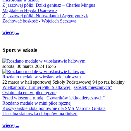
Z jazzowej półki: Dziki geniusz – Charles Mingus
Magdalena Heyda-Usarewicz
Z jazzowej półki: Nonszalancki Argentyńczyk
Zachować boskość - Wojciech Sęczawa
więcej ...
Sport w szkole
sobota, 30 marca 2024 16:46
Rozdano medale w wioślarstwie halowym
22 marca w hali sportowej Szkoły Podstawowej 94 po raz kolejny
Wielkanocny Turniej Piłki Siatkowej ,,szóstek mieszanych”
Ostatni akcent w piłce ręcznej
Przed wiosenną rundą „Czwartków lekkoatletycznych”
Rozdano medale w mini piłce ręcznej
Koszykarskie złota ponownie dla SMS Marcina Gortata
Licealna siatkówka chłopców ma finiszu
więcej ...