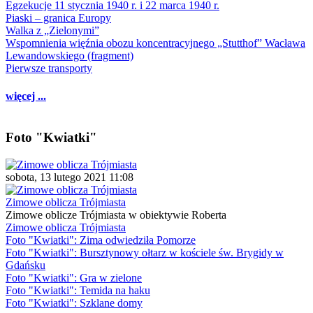
Egzekucje 11 stycznia 1940 r. i 22 marca 1940 r.
Piaski – granica Europy
Walka z „Zielonymi”
Wspomnienia więźnia obozu koncentracyjnego „Stutthof” Wacława
Lewandowskiego (fragment)
Pierwsze transporty
więcej ...
Foto "Kwiatki"
sobota, 13 lutego 2021 11:08
Zimowe oblicza Trójmiasta
Zimowe oblicze Trójmiasta w obiektywie Roberta
Zimowe oblicza Trójmiasta
Foto "Kwiatki": Zima odwiedziła Pomorze
Foto "Kwiatki": Bursztynowy ołtarz w kościele św. Brygidy w
Gdańsku
Foto "Kwiatki": Gra w zielone
Foto "Kwiatki": Temida na haku
Foto "Kwiatki": Szklane domy