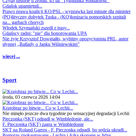
Czytaj historię u źródła. 45 lat "Tygodnika Solidarność"
Gdańsk upamiętnił...
Prawo prawa koalicji KO/PSL - wyprawka last minute dla minister
(PO)lityczny dobytek Tuska - (KO)lonizacja pomorskich szpitali
na... garbach chorych
Włodek Szymański zszedł z trasy...
Gdańscy radni: "nie" dla honorowania UPA
Nie żyje Krzysztof Dowgiałło, wybitny opozycjonista PRL, autor
słynnej „Ballady o Janku Wiśniewskim”
więcej ...
Sport
środa, 03 czerwca 2026 14:04
Krajobraz po bitwie... Co w Lechii...
Nie minęło jeszcze dwa tygodnie po sensacyjnej degradacji Lechii
Pieczonka (SKT) odpadł w Wimbledonie, ale...
F. Pieczonka (SKT) zagra w Wimbledonie
SKT na Roland Garros - F. Pieczonka odpadł, bo sędzia ukradł...
Pomorze znokautowane - Lechia i Arka skopane w lidze