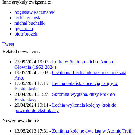
Inne artykuły związane z:
bogusław kaczmarek
lechia gdańsk
michał buchalik
pge arena
piotr brożek
Tweet
Related news items:
25/09/2024 19:07
-
Lufka w Sektorze niebo. Andrzej
Głownia (1952-2024)
19/05/2024 21:03
-
Osłabiona Lechia ukarała nieskuteczną
Arkę
17/05/2024 17:15
-
Lechia Gdańsk z licencją na grę w
Ekstraklasie
24/04/2024 21:27
-
Skromna wygrana, duży krok do
Ekstraklasy
20/04/2024 19:14
-
Lechia wykonała kolejny krok do
powrotu do ekstraklasy
Newer news items:
13/05/2013 17:31
-
Zenik na kolejne dwa lata w Atomie Trefl