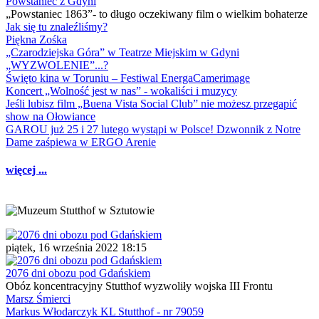
Powstaniec z Gdyni
„Powstaniec 1863”- to długo oczekiwany film o wielkim bohaterze
Jak się tu znaleźliśmy?
Piękna Zośka
„Czarodziejska Góra” w Teatrze Miejskim w Gdyni
„WYZWOLENIE”...?
Święto kina w Toruniu – Festiwal EnergaCamerimage
Koncert „Wolność jest w nas” - wokaliści i muzycy
Jeśli lubisz film „Buena Vista Social Club” nie możesz przegapić
show na Ołowiance
GAROU już 25 i 27 lutego wystąpi w Polsce! Dzwonnik z Notre
Dame zaśpiewa w ERGO Arenie
więcej ...
piątek, 16 września 2022 18:15
2076 dni obozu pod Gdańskiem
Obóz koncentracyjny Stutthof wyzwoliły wojska III Frontu
Marsz Śmierci
Markus Włodarczyk KL Stutthof - nr 79059