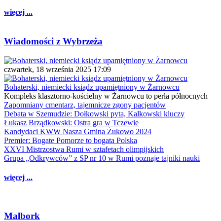
więcej ...
Wiadomości z Wybrzeża
czwartek, 18 września 2025 17:09
Bohaterski, niemiecki ksiądz upamiętniony w Żarnowcu
Kompleks klasztorno-kościelny w Żarnowcu to perła północnych
Zapomniany cmentarz, tajemnicze zgony pacjentów
Debata w Szemudzie: Dołkowski pyta, Kalkowski kluczy
Łukasz Brządkowski: Ostra gra w Tczewie
Kandydaci KWW Nasza Gmina Żukowo 2024
Premier: Bogate Pomorze to bogata Polska
XXVI Mistrzostwa Rumi w sztafetach olimpijskich
Grupa „Odkrywców” z SP nr 10 w Rumi poznaje tajniki nauki
więcej ...
Malbork