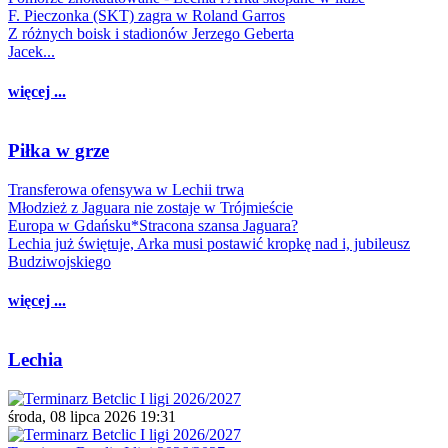
F. Pieczonka (SKT) zagra w Roland Garros
Z różnych boisk i stadionów Jerzego Geberta
Jacek...
więcej ...
Piłka w grze
Transferowa ofensywa w Lechii trwa
Młodzież z Jaguara nie zostaje w Trójmieście
Europa w Gdańsku*Stracona szansa Jaguara?
Lechia już świętuje, Arka musi postawić kropkę nad i, jubileusz
Budziwojskiego
więcej ...
Lechia
środa, 08 lipca 2026 19:31