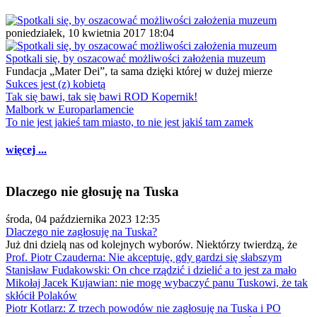
poniedziałek, 10 kwietnia 2017 18:04
Spotkali się, by oszacować możliwości założenia muzeum
Fundacja „Mater Dei”, ta sama dzięki której w dużej mierze
Sukces jest (z) kobietą
Tak się bawi, tak się bawi ROD Kopernik!
Malbork w Europarlamencie
To nie jest jakieś tam miasto, to nie jest jakiś tam zamek
więcej ...
Dlaczego nie głosuję na Tuska
środa, 04 października 2023 12:35
Dlaczego nie zagłosuję na Tuska?
Już dni dzielą nas od kolejnych wyborów. Niektórzy twierdzą, że
Prof. Piotr Czauderna: Nie akceptuję, gdy gardzi się słabszym
Stanisław Fudakowski: On chce rządzić i dzielić a to jest za mało
Mikołaj Jacek Kujawian: nie mogę wybaczyć panu Tuskowi, że tak
skłócił Polaków
Piotr Kotlarz: Z trzech powodów nie zagłosuję na Tuska i PO