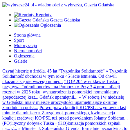
Reprinty
Gazeta Gdańska
Ogłoszenia
Strona główna
Sport
Motoryzacja
Nieruchomości
Ogłoszenia
Galerie
Czytaj historię u źródła. 45 lat "Tygodnika Solidarność"
»
Tygodnik
Solidarność obchodzi w tym roku 45-lecie istnienia. Od chwili
ukazania się pierwszego numer...
"TOP 20" w enklawie Tuska -
przybywa "półmilionerów" na Pomorzu
»
Przy 3,4 proc. inflacji
rocznej w 2025 roku, wynagrodzenia pomorskiej nomenklatury
gospodarczej kszt...
Gdańsk upamiętnił...
»
W sobotę i w niedzielę
w Gdańsku miały miejsce uroczystości upamiętniające okrutne
zbrodnie na polsk...
Prawo prawa koalicji KO/PSL - wyprawka last
minute dla minister
»
Zarząd woj. pomorskiego, kwintesencja
koalicji rządowej KO/PSL tuż przed powołaniem Jolanty Sobieran...
(PO)lityczny dobytek Tuska - (KO)lonizacja pomorskich szpitali
na... g...
»
Minister J. Sobierańska-Grenda, formalnie bezpartyjna, to