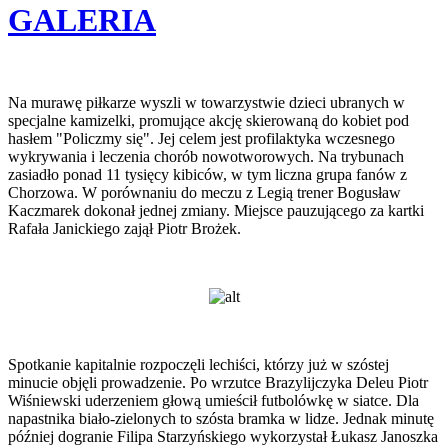
GALERIA
Na murawę piłkarze wyszli w towarzystwie dzieci ubranych w
specjalne kamizelki, promujące akcję skierowaną do kobiet pod
hasłem "Policzmy się". Jej celem jest profilaktyka wczesnego
wykrywania i leczenia chorób nowotworowych. Na trybunach
zasiadło ponad 11 tysięcy kibiców, w tym liczna grupa fanów z
Chorzowa. W porównaniu do meczu z Legią trener Bogusław
Kaczmarek dokonał jednej zmiany. Miejsce pauzującego za kartki
Rafała Janickiego zajął Piotr Brożek.
Spotkanie kapitalnie rozpoczęli lechiści, którzy już w szóstej
minucie objęli prowadzenie. Po wrzutce Brazylijczyka Deleu Piotr
Wiśniewski uderzeniem głową umieścił futbolówkę w siatce. Dla
napastnika biało-zielonych to szósta bramka w lidze. Jednak minutę
później dogranie Filipa Starzyńskiego wykorzystał Łukasz Janoszka