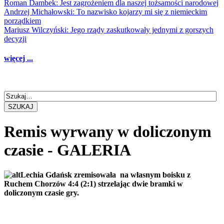
Roman Dambek: Jest zagrożeniem dla naszej tożsamości narodowej
Andrzej Michałowski: To nazwisko kojarzy mi się z niemieckim
porządkiem
Mariusz Wilczyński: Jego rządy zaskutkowały jednymi z gorszych
decyzji
więcej ...
SZUKAJ
Remis wyrwany w doliczonym
czasie - GALERIA
Lechia Gdańsk zremisowała na własnym boisku z
Ruchem Chorzów 4:4 (2:1) strzelając dwie bramki w
doliczonym czasie gry.