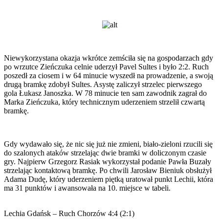
Niewykorzystana okazja wkrótce zemściła się na gospodarzach gdy
po wrzutce Zieńczuka celnie uderzył Pavel Sultes i było 2:2. Ruch
poszedł za ciosem i w 64 minucie wyszedł na prowadzenie, a swoją
drugą bramkę zdobył Sultes. Asystę zaliczył strzelec pierwszego
gola Łukasz Janoszka. W 78 minucie ten sam zawodnik zagrał do
Marka Zieńczuka, który technicznym uderzeniem strzelił czwartą
bramkę.
Gdy wydawało się, że nic się już nie zmieni, biało-zieloni rzucili się
do szalonych ataków strzelając dwie bramki w doliczonym czasie
gry. Najpierw Grzegorz Rasiak wykorzystał podanie Pawła Buzały
strzelając kontaktową bramkę. Po chwili Jarosław Bieniuk obsłużył
Adama Dudę, który uderzeniem piętką uratował punkt Lechii, która
ma 31 punktów i awansowała na 10. miejsce w tabeli.
Lechia Gdańsk – Ruch Chorzów 4:4 (2:1)