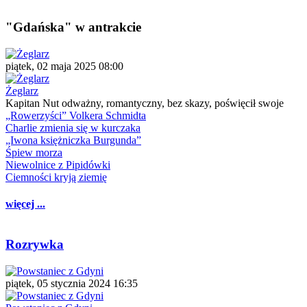
"Gdańska" w antrakcie
piątek, 02 maja 2025 08:00
Żeglarz
Kapitan Nut odważny, romantyczny, bez skazy, poświęcił swoje
„Rowerzyści” Volkera Schmidta
Charlie zmienia się w kurczaka
„Iwona księżniczka Burgunda”
Śpiew morza
Niewolnice z Pipidówki
Ciemności kryją ziemię
więcej ...
Rozrywka
piątek, 05 stycznia 2024 16:35