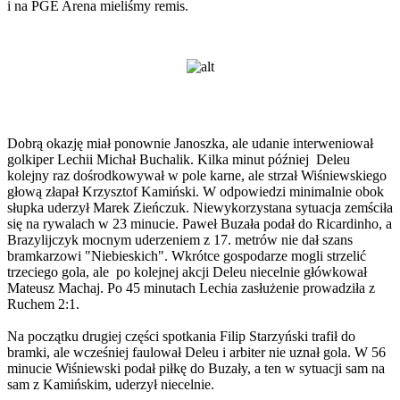
i na PGE Arena mieliśmy remis.
Dobrą okazję miał ponownie Janoszka, ale udanie interweniował
golkiper Lechii Michał Buchalik. Kilka minut później Deleu
kolejny raz dośrodkowywał w pole karne, ale strzał Wiśniewskiego
głową złapał Krzysztof Kamiński. W odpowiedzi minimalnie obok
słupka uderzył Marek Zieńczuk. Niewykorzystana sytuacja zemściła
się na rywalach w 23 minucie. Paweł Buzała podał do Ricardinho, a
Brazylijczyk mocnym uderzeniem z 17. metrów nie dał szans
bramkarzowi "Niebieskich". Wkrótce gospodarze mogli strzelić
trzeciego gola, ale po kolejnej akcji Deleu niecelnie główkował
Mateusz Machaj. Po 45 minutach Lechia zasłużenie prowadziła z
Ruchem 2:1.
Na początku drugiej części spotkania Filip Starzyński trafił do
bramki, ale wcześniej faulował Deleu i arbiter nie uznał gola. W 56
minucie Wiśniewski podał piłkę do Buzały, a ten w sytuacji sam na
sam z Kamińskim, uderzył niecelnie.