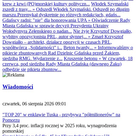
krew z krwi (PO)morskiej kultury polityczn...
Włodek Szymański
zszedł z trasy...
»
Odszedł Włodek Szymański. Odszedł po długim
marszu.Przemykał dyskretnie po różnych redakcjach, gdańs...
Gdańscy radni: "nie" dla honorowania UPA
»
Oświadczenie Rady
Miasta Gdańska w sprawie decyzji Prezydenta Ukrainy
Wołodymyra Zełenskiego o nadan...
Nie żyje Krzysztof Dowgiałło,
wybitny opozycjonista PRL, autor słynnej...
»
Zmarł Krzysztof
Dowgiałło – architekt, działacz opozycji w czasach PRL,
współtwórca „Solidarności” i...
Beton twardy...
»
Informowaliśmy o
pikiecie zbuntowanych Rad Dzielnic Gdańska przed Żakiem,
siedzibą RMG. Wydarzenie z...
Kruszenie betonu
»
W czwartek, 18
czerwca, pod siedzibą Rady Miasta Gdańska (dawnego Żaku)
odbędzie się pikieta zbuntow...
Wiadomości
czwartek, 06 sierpnia 2026 09:01
"TOP 20" w enklawie Tuska - przybywa "półmilionerów" na
Pomorzu
Przy 3,4 proc. inflacji rocznej w 2025 roku, wynagrodzenia
pomorskiej