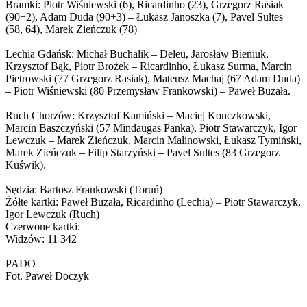
Bramki: Piotr Wiśniewski (6), Ricardinho (23), Grzegorz Rasiak
(90+2), Adam Duda (90+3) – Łukasz Janoszka (7), Pavel Sultes
(58, 64), Marek Zieńczuk (78)
Lechia Gdańsk: Michał Buchalik – Deleu, Jarosław Bieniuk,
Krzysztof Bąk, Piotr Brożek – Ricardinho, Łukasz Surma, Marcin
Pietrowski (77 Grzegorz Rasiak), Mateusz Machaj (67 Adam Duda)
– Piotr Wiśniewski (80 Przemysław Frankowski) – Paweł Buzała.
Ruch Chorzów: Krzysztof Kamiński – Maciej Konczkowski,
Marcin Baszczyński (57 Mindaugas Panka), Piotr Stawarczyk, Igor
Lewczuk – Marek Zieńczuk, Marcin Malinowski, Łukasz Tymiński,
Marek Zieńczuk – Filip Starzyński – Pavel Sultes (83 Grzegorz
Kuświk).
Sędzia: Bartosz Frankowski (Toruń)
Żółte kartki: Paweł Buzała, Ricardinho (Lechia) – Piotr Stawarczyk,
Igor Lewczuk (Ruch)
Czerwone kartki:
Widzów: 11 342
PADO
Fot. Paweł Doczyk