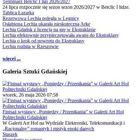
Terminarz Betclic I ligi 2026/2027
24 lipca rozpocznie się sezon sezon 2026/2027 w Betclic I lidze.
Tablica Łazarka
Rezerwowa Lechia poległa w Legnicy
Osłabiona Lechia ukarała nieskuteczną Arkę
Lechia Gdańsk z licencją na grę w Ekstraklasie
Lechia efektownie przypieczętowała awans do Ekstraklasy
Lechia o krok od powrotu do Ekstraklasy
Lechia rozbita w Rzeszowie
więcej ...
Galeria Sztuki Gdańskiej
wtorek, 26 maja 2026 07:58
Finisaż wystawy „Pomiędzy / Przenikania” w Galerii Art Hol
Politechniki Gdańskiej
W Galerii Art Hol na Wydziale Elektroniki, Telekomunikacji i
„Racjonalny” romantyk i mistyk epoki danych
Staszek
Hierofonia w sztuce