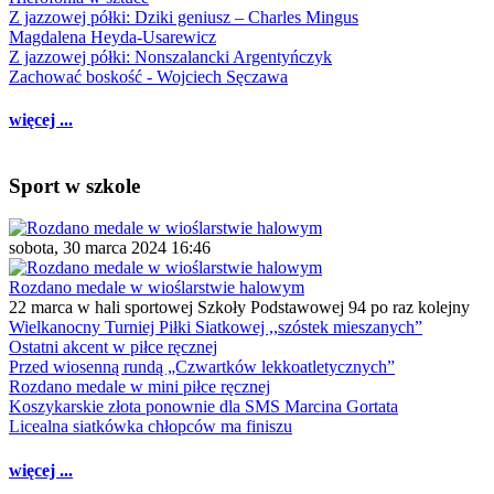
Z jazzowej półki: Dziki geniusz – Charles Mingus
Magdalena Heyda-Usarewicz
Z jazzowej półki: Nonszalancki Argentyńczyk
Zachować boskość - Wojciech Sęczawa
więcej ...
Sport w szkole
sobota, 30 marca 2024 16:46
Rozdano medale w wioślarstwie halowym
22 marca w hali sportowej Szkoły Podstawowej 94 po raz kolejny
Wielkanocny Turniej Piłki Siatkowej ,,szóstek mieszanych”
Ostatni akcent w piłce ręcznej
Przed wiosenną rundą „Czwartków lekkoatletycznych”
Rozdano medale w mini piłce ręcznej
Koszykarskie złota ponownie dla SMS Marcina Gortata
Licealna siatkówka chłopców ma finiszu
więcej ...