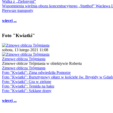
Walka z „Zielonymi”
Wspomnienia więźnia obozu koncentracyjnego „Stutthof” Wacława 
Pierwsze transporty
więcej ...
Foto "Kwiatki"
sobota, 13 lutego 2021 11:08
Zimowe oblicza Trójmiasta
Zimowe oblicze Trójmiasta w obiektywie Roberta
Zimowe oblicza Trójmiasta
Foto "Kwiatki": Zima odwiedziła Pomorze
Foto "Kwiatki": Bursztynowy ołtarz w kościele św. Brygidy w Gdań
Foto "Kwiatki": Gra w zielone
Foto "Kwiatki": Temida na haku
Foto "Kwiatki": Szklane domy
więcej ...