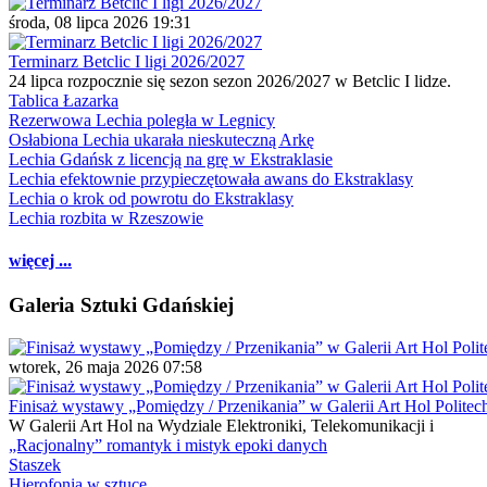
środa, 08 lipca 2026 19:31
Terminarz Betclic I ligi 2026/2027
24 lipca rozpocznie się sezon sezon 2026/2027 w Betclic I lidze.
Tablica Łazarka
Rezerwowa Lechia poległa w Legnicy
Osłabiona Lechia ukarała nieskuteczną Arkę
Lechia Gdańsk z licencją na grę w Ekstraklasie
Lechia efektownie przypieczętowała awans do Ekstraklasy
Lechia o krok od powrotu do Ekstraklasy
Lechia rozbita w Rzeszowie
więcej ...
Galeria Sztuki Gdańskiej
wtorek, 26 maja 2026 07:58
Finisaż wystawy „Pomiędzy / Przenikania” w Galerii Art Hol Politec
W Galerii Art Hol na Wydziale Elektroniki, Telekomunikacji i
„Racjonalny” romantyk i mistyk epoki danych
Staszek
Hierofonia w sztuce