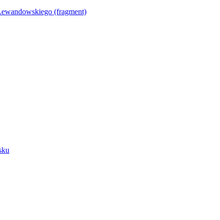
Lewandowskiego (fragment)
sku