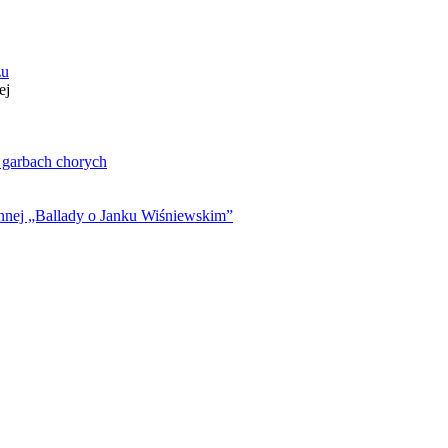
zu
ej
. garbach chorych
ynnej „Ballady o Janku Wiśniewskim”