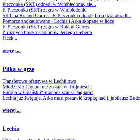
Pieczonka (SKT) odpadł w Wimbledonie, ale...
F. Pieczonka (SKT) zagra w Wimbledonie
SKT na Roland Garros - F. Pieczonka odpadł, bo sędzia ukradł...
Pomorze znokautowane - Lechia i Arka skopane w lidze
F. Pieczonka (SKT) zagra w Roland Garros
Z różnych boisk i stadionów Jerzego Geberta
Jacek...
więcej ...
Piłka w grze
Transferowa ofensywa w Lechii trwa
Młodzież z Jaguara nie zostaje w Trójmieście
Europa w Gdańsku*Stracona szansa Jaguara?
Lechia już świętuje, Arka musi postawić kropkę nad i, jubileusz Bud
więcej ...
Lechia