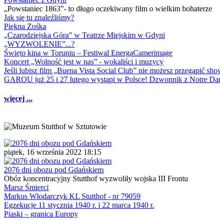
„Powstaniec 1863”- to długo oczekiwany film o wielkim bohaterze
Jak się tu znaleźliśmy?
Piękna Zośka
„Czarodziejska Góra” w Teatrze Miejskim w Gdyni
„WYZWOLENIE”...?
Święto kina w Toruniu – Festiwal EnergaCamerimage
Koncert „Wolność jest w nas” - wokaliści i muzycy
Jeśli lubisz film „Buena Vista Social Club” nie możesz przegapić s
GAROU już 25 i 27 lutego wystąpi w Polsce! Dzwonnik z Notre 
więcej ...
piątek, 16 września 2022 18:15
2076 dni obozu pod Gdańskiem
Obóz koncentracyjny Stutthof wyzwoliły wojska III Frontu
Marsz Śmierci
Markus Włodarczyk KL Stutthof - nr 79059
Egzekucje 11 stycznia 1940 r. i 22 marca 1940 r.
Piaski – granica Europy