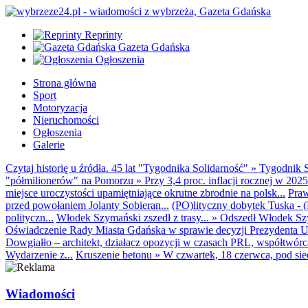
Reprinty
Gazeta Gdańska
Ogłoszenia
Strona główna
Sport
Motoryzacja
Nieruchomości
Ogłoszenia
Galerie
Czytaj historię u źródła. 45 lat "Tygodnika Solidarność"
»
Tygodnik S
"półmilionerów" na Pomorzu
»
Przy 3,4 proc. inflacji rocznej w 20
miejsce uroczystości upamiętniające okrutne zbrodnie na polsk...
Praw
przed powołaniem Jolanty Sobieran...
(PO)lityczny dobytek Tuska - (K
polityczn...
Włodek Szymański zszedł z trasy...
»
Odszedł Włodek Szy
Oświadczenie Rady Miasta Gdańska w sprawie decyzji Prezydenta U
Dowgiałło – architekt, działacz opozycji w czasach PRL, współtwórca 
Wydarzenie z...
Kruszenie betonu
»
W czwartek, 18 czerwca, pod sie
Wiadomości