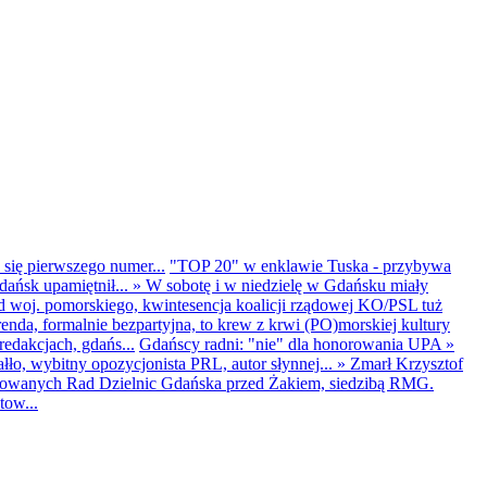
 się pierwszego numer...
"TOP 20" w enklawie Tuska - przybywa
dańsk upamiętnił...
»
W sobotę i w niedzielę w Gdańsku miały
d woj. pomorskiego, kwintesencja koalicji rządowej KO/PSL tuż
renda, formalnie bezpartyjna, to krew z krwi (PO)morskiej kultury
edakcjach, gdańs...
Gdańscy radni: "nie" dla honorowania UPA
»
ło, wybitny opozycjonista PRL, autor słynnej...
»
Zmarł Krzysztof
ntowanych Rad Dzielnic Gdańska przed Żakiem, siedzibą RMG.
tow...