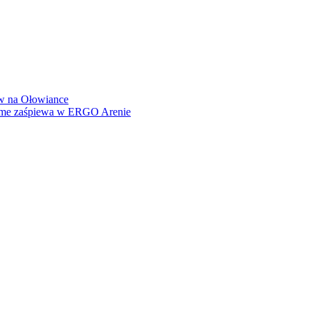
how na Ołowiance
Dame zaśpiewa w ERGO Arenie