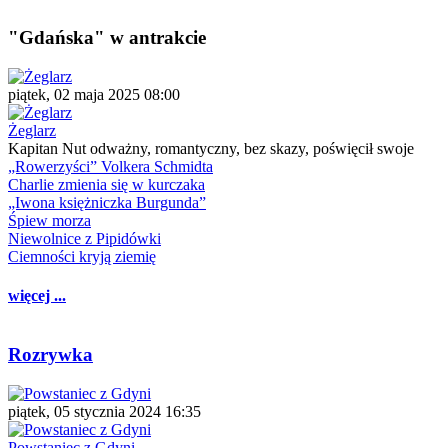
"Gdańska" w antrakcie
piątek, 02 maja 2025 08:00
Żeglarz
Kapitan Nut odważny, romantyczny, bez skazy, poświęcił swoje
„Rowerzyści” Volkera Schmidta
Charlie zmienia się w kurczaka
„Iwona księżniczka Burgunda”
Śpiew morza
Niewolnice z Pipidówki
Ciemności kryją ziemię
więcej ...
Rozrywka
piątek, 05 stycznia 2024 16:35
Powstaniec z Gdyni