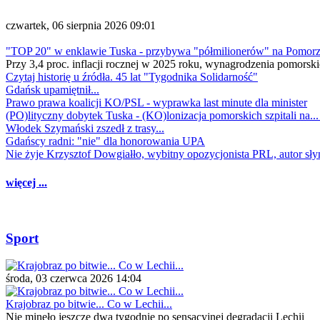
czwartek, 06 sierpnia 2026 09:01
"TOP 20" w enklawie Tuska - przybywa "półmilionerów" na Pomor
Przy 3,4 proc. inflacji rocznej w 2025 roku, wynagrodzenia pomorski
Czytaj historię u źródła. 45 lat "Tygodnika Solidarność"
Gdańsk upamiętnił...
Prawo prawa koalicji KO/PSL - wyprawka last minute dla minister
(PO)lityczny dobytek Tuska - (KO)lonizacja pomorskich szpitali na..
Włodek Szymański zszedł z trasy...
Gdańscy radni: "nie" dla honorowania UPA
Nie żyje Krzysztof Dowgiałło, wybitny opozycjonista PRL, autor sł
więcej ...
Sport
środa, 03 czerwca 2026 14:04
Krajobraz po bitwie... Co w Lechii...
Nie minęło jeszcze dwa tygodnie po sensacyjnej degradacji Lechii