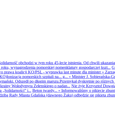
olidarność obchodzi w tym roku 45-lecie istnienia. Od chwili ukazania
25 roku, wynagrodzenia pomorskiej nomenklatury gospodarczej kszt...
G
o prawa koalicji KO/PSL - wyprawka last minute dla minister
»
Zarzą
O)lonizacja pomorskich szpitali na... g...
»
Minister J. Sobierańska-G
mański. Odszedł po długim marszu.Przemykał dyskretnie po różnych r
krainy Wołodymyra Zełenskiego o nadan...
Nie żyje Krzysztof Dowgiał
„Solidarności” i...
Beton twardy...
»
Informowaliśmy o pikiecie zbu
dzibą Rady Miasta Gdańska (dawnego Żaku) odbędzie się pikieta zbun