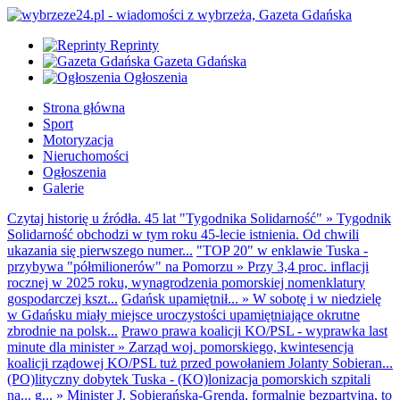
Reprinty
Gazeta Gdańska
Ogłoszenia
Strona główna
Sport
Motoryzacja
Nieruchomości
Ogłoszenia
Galerie
Czytaj historię u źródła. 45 lat "Tygodnika Solidarność"
»
Tygodnik
Solidarność obchodzi w tym roku 45-lecie istnienia. Od chwili
ukazania się pierwszego numer...
"TOP 20" w enklawie Tuska -
przybywa "półmilionerów" na Pomorzu
»
Przy 3,4 proc. inflacji
rocznej w 2025 roku, wynagrodzenia pomorskiej nomenklatury
gospodarczej kszt...
Gdańsk upamiętnił...
»
W sobotę i w niedzielę
w Gdańsku miały miejsce uroczystości upamiętniające okrutne
zbrodnie na polsk...
Prawo prawa koalicji KO/PSL - wyprawka last
minute dla minister
»
Zarząd woj. pomorskiego, kwintesencja
koalicji rządowej KO/PSL tuż przed powołaniem Jolanty Sobieran...
(PO)lityczny dobytek Tuska - (KO)lonizacja pomorskich szpitali
na... g...
»
Minister J. Sobierańska-Grenda, formalnie bezpartyjna, to