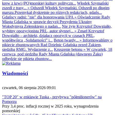
krew z krwi (PO)morskiej kultury polityczn...
Włodek Szymański
zszedł z trasy...
»
Odszedł Włodek Szymański. Odszedł po długim
marszu.Przemykał dyskretnie po różnych redakcjach, gdańs...
Gdańscy radni: "nie" dla honorowania UPA
»
Oświadczenie Rady
Miasta Gdańska w sprawie decyzji Prezydenta Ukrainy
Wołodymyra Zełenskiego o nadan...
Nie żyje Krzysztof Dowgiałło,
wybitny opozycjonista PRL, autor słynnej...
»
Zmarł Krzysztof
Dowgiałło – architekt, działacz opozycji w czasach PRL,
współtwórca „Solidarności” i...
Beton twardy...
»
Informowaliśmy o
pikiecie zbuntowanych Rad Dzielnic Gdańska przed Żakiem,
siedzibą RMG. Wydarzenie z...
Kruszenie betonu
»
W czwartek, 18
czerwca, pod siedzibą Rady Miasta Gdańska (dawnego Żaku)
odbędzie się pikieta zbuntow...
Wiadomości
czwartek, 06 sierpnia 2026 09:01
"TOP 20" w enklawie Tuska - przybywa "półmilionerów" na
Pomorzu
Przy 3,4 proc. inflacji rocznej w 2025 roku, wynagrodzenia
pomorskiej