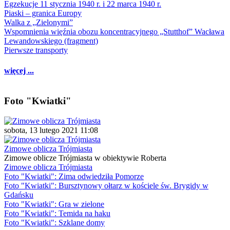
Egzekucje 11 stycznia 1940 r. i 22 marca 1940 r.
Piaski – granica Europy
Walka z „Zielonymi”
Wspomnienia więźnia obozu koncentracyjnego „Stutthof” Wacława
Lewandowskiego (fragment)
Pierwsze transporty
więcej ...
Foto "Kwiatki"
sobota, 13 lutego 2021 11:08
Zimowe oblicza Trójmiasta
Zimowe oblicze Trójmiasta w obiektywie Roberta
Zimowe oblicza Trójmiasta
Foto "Kwiatki": Zima odwiedziła Pomorze
Foto "Kwiatki": Bursztynowy ołtarz w kościele św. Brygidy w
Gdańsku
Foto "Kwiatki": Gra w zielone
Foto "Kwiatki": Temida na haku
Foto "Kwiatki": Szklane domy