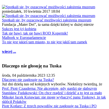
poniedziałek, 10 kwietnia 2017 18:04
Spotkali się, by oszacować możliwości założenia muzeum
Fundacja „Mater Dei”, ta sama dzięki której w dużej mierze
Sukces jest (z) kobietą
Tak się bawi, tak się bawi ROD Kopernik!
Malbork w Europarlamencie
To nie jest jakieś tam miasto, to nie jest jakiś tam zamek
więcej ...
Dlaczego nie głosuję na Tuska
środa, 04 października 2023 12:35
Dlaczego nie zagłosuję na Tuska?
Już dni dzielą nas od kolejnych wyborów. Niektórzy twierdzą, że
Prof. Piotr Czauderna: Nie akceptuję, gdy gardzi się słabszym
Stanisław Fudakowski: On chce rządzić i dzielić a to jest za mało
Mikołaj Jacek Kujawian: nie mogę wybaczyć panu Tuskowi, że tak
skłócił Polaków
Piotr Kotlarz: Z trzech powodów nie zagłosuję na Tuska i PO