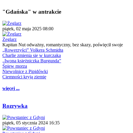
"Gdańska" w antrakcie
piątek, 02 maja 2025 08:00
Żeglarz
Kapitan Nut odważny, romantyczny, bez skazy, poświęcił swoje
„Rowerzyści” Volkera Schmidta
Charlie zmienia się w kurczaka
„Iwona księżniczka Burgunda”
Śpiew morza
Niewolnice z Pipidówki
Ciemności kryją ziemię
więcej ...
Rozrywka
piątek, 05 stycznia 2024 16:35