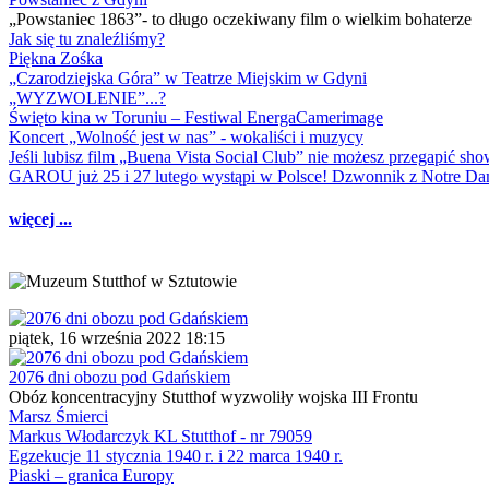
„Powstaniec 1863”- to długo oczekiwany film o wielkim bohaterze
Jak się tu znaleźliśmy?
Piękna Zośka
„Czarodziejska Góra” w Teatrze Miejskim w Gdyni
„WYZWOLENIE”...?
Święto kina w Toruniu – Festiwal EnergaCamerimage
Koncert „Wolność jest w nas” - wokaliści i muzycy
Jeśli lubisz film „Buena Vista Social Club” nie możesz przegapić s
GAROU już 25 i 27 lutego wystąpi w Polsce! Dzwonnik z Notre 
więcej ...
piątek, 16 września 2022 18:15
2076 dni obozu pod Gdańskiem
Obóz koncentracyjny Stutthof wyzwoliły wojska III Frontu
Marsz Śmierci
Markus Włodarczyk KL Stutthof - nr 79059
Egzekucje 11 stycznia 1940 r. i 22 marca 1940 r.
Piaski – granica Europy