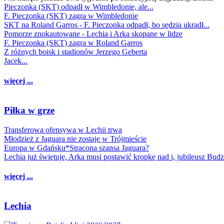
Pieczonka (SKT) odpadł w Wimbledonie, ale...
F. Pieczonka (SKT) zagra w Wimbledonie
SKT na Roland Garros - F. Pieczonka odpadł, bo sędzia ukradł...
Pomorze znokautowane - Lechia i Arka skopane w lidze
F. Pieczonka (SKT) zagra w Roland Garros
Z różnych boisk i stadionów Jerzego Geberta
Jacek...
więcej ...
Piłka w grze
Transferowa ofensywa w Lechii trwa
Młodzież z Jaguara nie zostaje w Trójmieście
Europa w Gdańsku*Stracona szansa Jaguara?
Lechia już świętuje, Arka musi postawić kropkę nad i, jubileusz Bud
więcej ...
Lechia