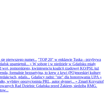
 się pierwszego numer...
"TOP 20" w enklawie Tuska - przybywa
dańsk upamiętnił...
»
W sobotę i w niedzielę w Gdańsku miały
d woj. pomorskiego, kwintesencja koalicji rządowej KO/PSL tuż
renda, formalnie bezpartyjna, to krew z krwi (PO)morskiej kultury
edakcjach, gdańs...
Gdańscy radni: "nie" dla honorowania UPA
»
ło, wybitny opozycjonista PRL, autor słynnej...
»
Zmarł Krzysztof
ntowanych Rad Dzielnic Gdańska przed Żakiem, siedzibą RMG.
tow...