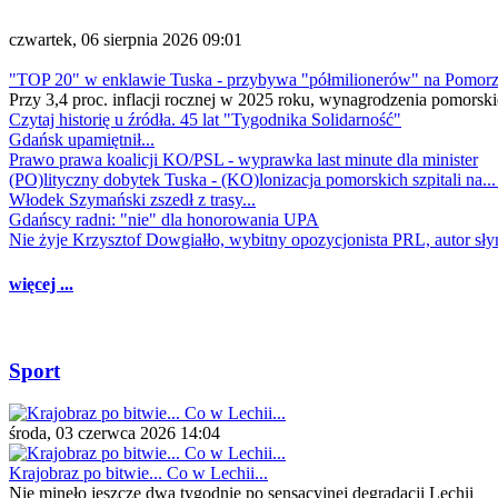
czwartek, 06 sierpnia 2026 09:01
"TOP 20" w enklawie Tuska - przybywa "półmilionerów" na Pomor
Przy 3,4 proc. inflacji rocznej w 2025 roku, wynagrodzenia pomorski
Czytaj historię u źródła. 45 lat "Tygodnika Solidarność"
Gdańsk upamiętnił...
Prawo prawa koalicji KO/PSL - wyprawka last minute dla minister
(PO)lityczny dobytek Tuska - (KO)lonizacja pomorskich szpitali na..
Włodek Szymański zszedł z trasy...
Gdańscy radni: "nie" dla honorowania UPA
Nie żyje Krzysztof Dowgiałło, wybitny opozycjonista PRL, autor sł
więcej ...
Sport
środa, 03 czerwca 2026 14:04
Krajobraz po bitwie... Co w Lechii...
Nie minęło jeszcze dwa tygodnie po sensacyjnej degradacji Lechii