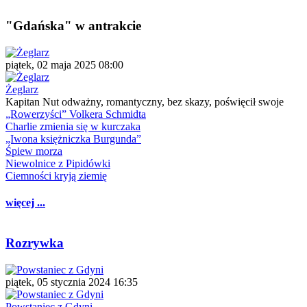
"Gdańska" w antrakcie
piątek, 02 maja 2025 08:00
Żeglarz
Kapitan Nut odważny, romantyczny, bez skazy, poświęcił swoje
„Rowerzyści” Volkera Schmidta
Charlie zmienia się w kurczaka
„Iwona księżniczka Burgunda”
Śpiew morza
Niewolnice z Pipidówki
Ciemności kryją ziemię
więcej ...
Rozrywka
piątek, 05 stycznia 2024 16:35
Powstaniec z Gdyni