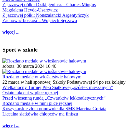
Z jazzowej półki: Dziki geniusz – Charles Mingus
Magdalena Heyda-Usarewicz
Z jazzowej półki: Nonszalancki Argentyńczyk
Zachować boskość - Wojciech Sęczawa
więcej ...
Sport w szkole
sobota, 30 marca 2024 16:46
Rozdano medale w wioślarstwie halowym
22 marca w hali sportowej Szkoły Podstawowej 94 po raz kolejny
Wielkanocny Turniej Piłki Siatkowej ,,szóstek mieszanych”
Ostatni akcent w piłce ręcznej
Przed wiosenną rundą „Czwartków lekkoatletycznych”
Rozdano medale w mini piłce ręcznej
Koszykarskie złota ponownie dla SMS Marcina Gortata
Licealna siatkówka chłopców ma finiszu
więcej ...