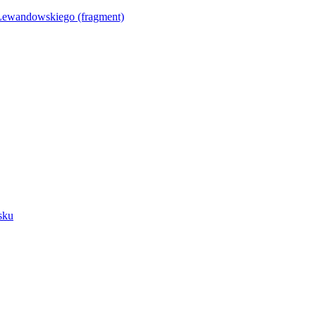
Lewandowskiego (fragment)
sku