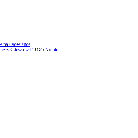
how na Ołowiance
Dame zaśpiewa w ERGO Arenie