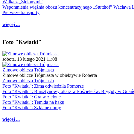
Walka z „Zielonymi”
Wspomnienia więźnia obozu koncentracyjnego „Stutthof” Wacława 
Pierwsze transporty
więcej ...
Foto "Kwiatki"
sobota, 13 lutego 2021 11:08
Zimowe oblicza Trójmiasta
Zimowe oblicze Trójmiasta w obiektywie Roberta
Zimowe oblicza Trójmiasta
Foto "Kwiatki": Zima odwiedziła Pomorze
Foto "Kwiatki": Bursztynowy ołtarz w kościele św. Brygidy w Gdań
Foto "Kwiatki": Gra w zielone
Foto "Kwiatki": Temida na haku
Foto "Kwiatki": Szklane domy
więcej ...