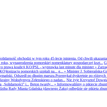
olidarność obchodzi w tym roku 45-lecie istnienia. Od chwili ukazania
25 roku, wynagrodzenia pomorskiej nomenklatury gospodarczej kszt...
G
o prawa koalicji KO/PSL - wyprawka last minute dla minister
»
Zarzą
O)lonizacja pomorskich szpitali na... g...
»
Minister J. Sobierańska-G
mański. Odszedł po długim marszu.Przemykał dyskretnie po różnych r
krainy Wołodymyra Zełenskiego o nadan...
Nie żyje Krzysztof Dowgiał
„Solidarności” i...
Beton twardy...
»
Informowaliśmy o pikiecie zbu
dzibą Rady Miasta Gdańska (dawnego Żaku) odbędzie się pikieta zbun