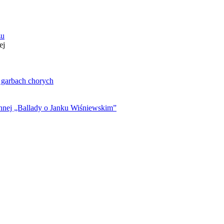
zu
ej
. garbach chorych
ynnej „Ballady o Janku Wiśniewskim”