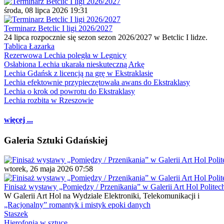
środa, 08 lipca 2026 19:31
Terminarz Betclic I ligi 2026/2027
24 lipca rozpocznie się sezon sezon 2026/2027 w Betclic I lidze.
Tablica Łazarka
Rezerwowa Lechia poległa w Legnicy
Osłabiona Lechia ukarała nieskuteczną Arkę
Lechia Gdańsk z licencją na grę w Ekstraklasie
Lechia efektownie przypieczętowała awans do Ekstraklasy
Lechia o krok od powrotu do Ekstraklasy
Lechia rozbita w Rzeszowie
więcej ...
Galeria Sztuki Gdańskiej
wtorek, 26 maja 2026 07:58
Finisaż wystawy „Pomiędzy / Przenikania” w Galerii Art Hol Politec
W Galerii Art Hol na Wydziale Elektroniki, Telekomunikacji i
„Racjonalny” romantyk i mistyk epoki danych
Staszek
Hierofonia w sztuce