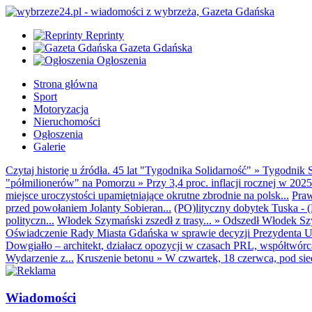
Reprinty
Gazeta Gdańska
Ogłoszenia
Strona główna
Sport
Motoryzacja
Nieruchomości
Ogłoszenia
Galerie
Czytaj historię u źródła. 45 lat "Tygodnika Solidarność"
»
Tygodnik S
"półmilionerów" na Pomorzu
»
Przy 3,4 proc. inflacji rocznej w 20
miejsce uroczystości upamiętniające okrutne zbrodnie na polsk...
Praw
przed powołaniem Jolanty Sobieran...
(PO)lityczny dobytek Tuska - (K
polityczn...
Włodek Szymański zszedł z trasy...
»
Odszedł Włodek Szy
Oświadczenie Rady Miasta Gdańska w sprawie decyzji Prezydenta U
Dowgiałło – architekt, działacz opozycji w czasach PRL, współtwórca 
Wydarzenie z...
Kruszenie betonu
»
W czwartek, 18 czerwca, pod sie
Wiadomości