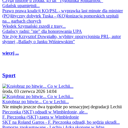
Czytaj historię u źródła. 45 lat "Tygodnika Solidarność"
Gdańsk upamiętnił...
Prawo prawa koalicji KO/PSL - wyprawka last minute dla minister
(PO)lityczny dobytek Tuska - (KO)lonizacja pomorskich szpitali
na... garbach chorych
Włodek Szymański zszedł z trasy...
Gdańscy radni: "nie" dla honorowania UPA
Nie żyje Krzysztof Dowgiałło, wybitny opozycjonista PRL, autor
słynnej „Ballady o Janku Wiśniewskim”
więcej ...
Sport
środa, 03 czerwca 2026 14:04
Krajobraz po bitwie... Co w Lechii...
Nie minęło jeszcze dwa tygodnie po sensacyjnej degradacji Lechii
Pieczonka (SKT) odpadł w Wimbledonie, ale...
F. Pieczonka (SKT) zagra w Wimbledonie
SKT na Roland Garros - F. Pieczonka odpadł, bo sędzia ukradł...
Pomorze znokautowane - Lechia i Arka skopane w lidze