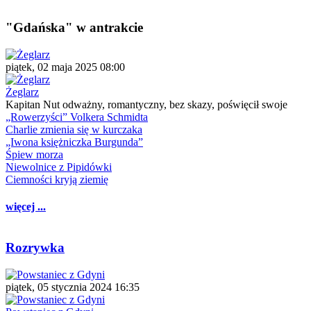
"Gdańska" w antrakcie
piątek, 02 maja 2025 08:00
Żeglarz
Kapitan Nut odważny, romantyczny, bez skazy, poświęcił swoje
„Rowerzyści” Volkera Schmidta
Charlie zmienia się w kurczaka
„Iwona księżniczka Burgunda”
Śpiew morza
Niewolnice z Pipidówki
Ciemności kryją ziemię
więcej ...
Rozrywka
piątek, 05 stycznia 2024 16:35