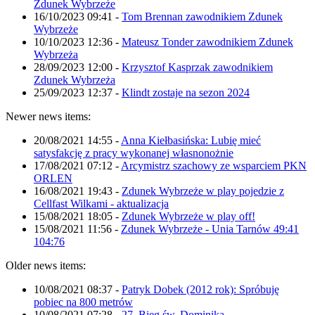
Zdunek Wybrzeże
16/10/2023 09:41
-
Tom Brennan zawodnikiem Zdunek
Wybrzeże
10/10/2023 12:36
-
Mateusz Tonder zawodnikiem Zdunek
Wybrzeża
28/09/2023 12:00
-
Krzysztof Kasprzak zawodnikiem
Zdunek Wybrzeża
25/09/2023 12:37
-
Klindt zostaje na sezon 2024
Newer news items:
20/08/2021 14:55
-
Anna Kiełbasińska: Lubię mieć
satysfakcję z pracy wykonanej własnonożnie
17/08/2021 07:12
-
Arcymistrz szachowy ze wsparciem PKN
ORLEN
16/08/2021 19:43
-
Zdunek Wybrzeże w play pojedzie z
Cellfast Wilkami - aktualizacja
15/08/2021 18:05
-
Zdunek Wybrzeże w play off!
15/08/2021 11:56
-
Zdunek Wybrzeże - Unia Tarnów 49:41
104:76
Older news items:
10/08/2021 08:37
-
Patryk Dobek (2012 rok): Spróbuję
pobiec na 800 metrów
10/08/2021 07:28
-
27. Bieg św. Dominika