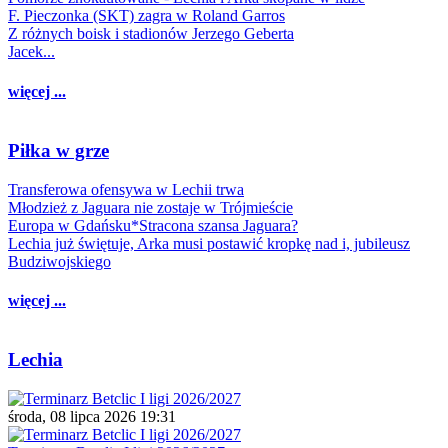
F. Pieczonka (SKT) zagra w Roland Garros
Z różnych boisk i stadionów Jerzego Geberta
Jacek...
więcej ...
Piłka w grze
Transferowa ofensywa w Lechii trwa
Młodzież z Jaguara nie zostaje w Trójmieście
Europa w Gdańsku*Stracona szansa Jaguara?
Lechia już świętuje, Arka musi postawić kropkę nad i, jubileusz
Budziwojskiego
więcej ...
Lechia
środa, 08 lipca 2026 19:31