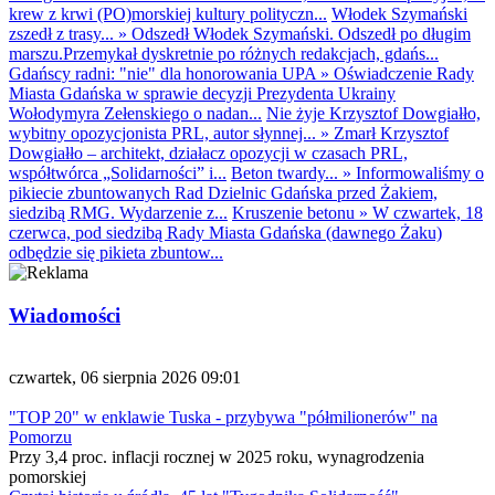
krew z krwi (PO)morskiej kultury polityczn...
Włodek Szymański
zszedł z trasy...
»
Odszedł Włodek Szymański. Odszedł po długim
marszu.Przemykał dyskretnie po różnych redakcjach, gdańs...
Gdańscy radni: "nie" dla honorowania UPA
»
Oświadczenie Rady
Miasta Gdańska w sprawie decyzji Prezydenta Ukrainy
Wołodymyra Zełenskiego o nadan...
Nie żyje Krzysztof Dowgiałło,
wybitny opozycjonista PRL, autor słynnej...
»
Zmarł Krzysztof
Dowgiałło – architekt, działacz opozycji w czasach PRL,
współtwórca „Solidarności” i...
Beton twardy...
»
Informowaliśmy o
pikiecie zbuntowanych Rad Dzielnic Gdańska przed Żakiem,
siedzibą RMG. Wydarzenie z...
Kruszenie betonu
»
W czwartek, 18
czerwca, pod siedzibą Rady Miasta Gdańska (dawnego Żaku)
odbędzie się pikieta zbuntow...
Wiadomości
czwartek, 06 sierpnia 2026 09:01
"TOP 20" w enklawie Tuska - przybywa "półmilionerów" na
Pomorzu
Przy 3,4 proc. inflacji rocznej w 2025 roku, wynagrodzenia
pomorskiej