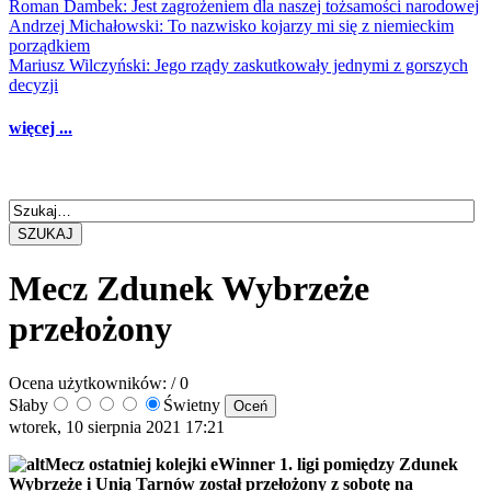
Roman Dambek: Jest zagrożeniem dla naszej tożsamości narodowej
Andrzej Michałowski: To nazwisko kojarzy mi się z niemieckim
porządkiem
Mariusz Wilczyński: Jego rządy zaskutkowały jednymi z gorszych
decyzji
więcej ...
SZUKAJ
Mecz Zdunek Wybrzeże
przełożony
Ocena użytkowników:
/ 0
Słaby
Świetny
wtorek, 10 sierpnia 2021 17:21
Mecz ostatniej kolejki eWinner 1. ligi pomiędzy Zdunek
Wybrzeże i Unią Tarnów został przełożony z sobotę na