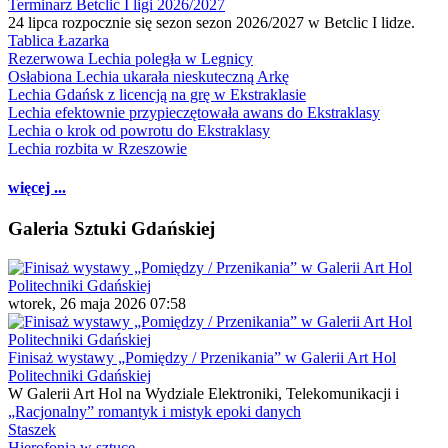
Terminarz Betclic I ligi 2026/2027
24 lipca rozpocznie się sezon sezon 2026/2027 w Betclic I lidze.
Tablica Łazarka
Rezerwowa Lechia poległa w Legnicy
Osłabiona Lechia ukarała nieskuteczną Arkę
Lechia Gdańsk z licencją na grę w Ekstraklasie
Lechia efektownie przypieczętowała awans do Ekstraklasy
Lechia o krok od powrotu do Ekstraklasy
Lechia rozbita w Rzeszowie
więcej ...
Galeria Sztuki Gdańskiej
wtorek, 26 maja 2026 07:58
Finisaż wystawy „Pomiędzy / Przenikania” w Galerii Art Hol
Politechniki Gdańskiej
W Galerii Art Hol na Wydziale Elektroniki, Telekomunikacji i
„Racjonalny” romantyk i mistyk epoki danych
Staszek
Hierofonia w sztuce