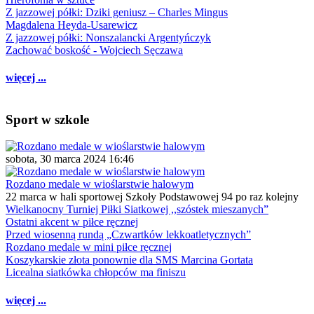
Z jazzowej półki: Dziki geniusz – Charles Mingus
Magdalena Heyda-Usarewicz
Z jazzowej półki: Nonszalancki Argentyńczyk
Zachować boskość - Wojciech Sęczawa
więcej ...
Sport w szkole
sobota, 30 marca 2024 16:46
Rozdano medale w wioślarstwie halowym
22 marca w hali sportowej Szkoły Podstawowej 94 po raz kolejny
Wielkanocny Turniej Piłki Siatkowej ,,szóstek mieszanych”
Ostatni akcent w piłce ręcznej
Przed wiosenną rundą „Czwartków lekkoatletycznych”
Rozdano medale w mini piłce ręcznej
Koszykarskie złota ponownie dla SMS Marcina Gortata
Licealna siatkówka chłopców ma finiszu
więcej ...