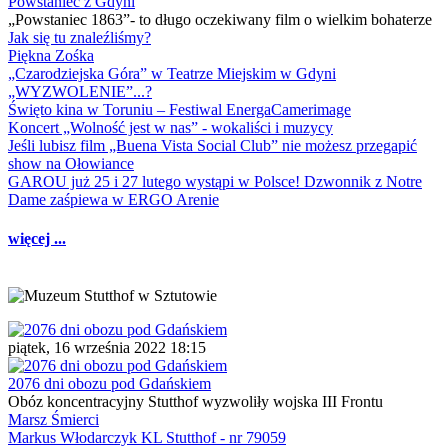
Powstaniec z Gdyni
„Powstaniec 1863”- to długo oczekiwany film o wielkim bohaterze
Jak się tu znaleźliśmy?
Piękna Zośka
„Czarodziejska Góra” w Teatrze Miejskim w Gdyni
„WYZWOLENIE”...?
Święto kina w Toruniu – Festiwal EnergaCamerimage
Koncert „Wolność jest w nas” - wokaliści i muzycy
Jeśli lubisz film „Buena Vista Social Club” nie możesz przegapić
show na Ołowiance
GAROU już 25 i 27 lutego wystąpi w Polsce! Dzwonnik z Notre
Dame zaśpiewa w ERGO Arenie
więcej ...
piątek, 16 września 2022 18:15
2076 dni obozu pod Gdańskiem
Obóz koncentracyjny Stutthof wyzwoliły wojska III Frontu
Marsz Śmierci
Markus Włodarczyk KL Stutthof - nr 79059