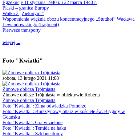
Egzekucje 11 stycznia 1940 r. i 22 marca 1940 r.
Piaski – granica Europy
Walka z „Zielonymi”
Wspomnienia więźnia obozu koncentracyjnego „Stutthof” Wacława
Lewandowskiego (fragment)
Pierwsze transporty
więcej ...
Foto "Kwiatki"
sobota, 13 lutego 2021 11:08
Zimowe oblicza Trójmiasta
Zimowe oblicze Trójmiasta w obiektywie Roberta
Zimowe oblicza Trójmiasta
Foto "Kwiatki": Zima odwiedziła Pomorze
Foto "Kwiatki": Bursztynowy ołtarz w kościele św. Brygidy w
Gdańsku
Foto "Kwiatki": Gra w zielone
Foto "Kwiatki": Temida na haku
Foto "Kwiatki": Szklane domy