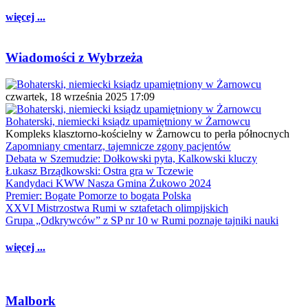
więcej ...
Wiadomości z Wybrzeża
czwartek, 18 września 2025 17:09
Bohaterski, niemiecki ksiądz upamiętniony w Żarnowcu
Kompleks klasztorno-kościelny w Żarnowcu to perła północnych
Zapomniany cmentarz, tajemnicze zgony pacjentów
Debata w Szemudzie: Dołkowski pyta, Kalkowski kluczy
Łukasz Brządkowski: Ostra gra w Tczewie
Kandydaci KWW Nasza Gmina Żukowo 2024
Premier: Bogate Pomorze to bogata Polska
XXVI Mistrzostwa Rumi w sztafetach olimpijskich
Grupa „Odkrywców” z SP nr 10 w Rumi poznaje tajniki nauki
więcej ...
Malbork