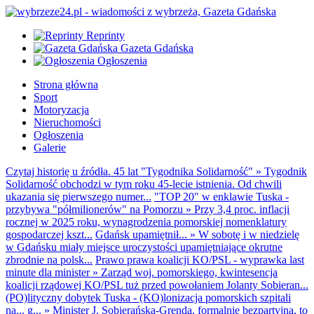
Reprinty
Gazeta Gdańska
Ogłoszenia
Strona główna
Sport
Motoryzacja
Nieruchomości
Ogłoszenia
Galerie
Czytaj historię u źródła. 45 lat "Tygodnika Solidarność"
»
Tygodnik
Solidarność obchodzi w tym roku 45-lecie istnienia. Od chwili
ukazania się pierwszego numer...
"TOP 20" w enklawie Tuska -
przybywa "półmilionerów" na Pomorzu
»
Przy 3,4 proc. inflacji
rocznej w 2025 roku, wynagrodzenia pomorskiej nomenklatury
gospodarczej kszt...
Gdańsk upamiętnił...
»
W sobotę i w niedzielę
w Gdańsku miały miejsce uroczystości upamiętniające okrutne
zbrodnie na polsk...
Prawo prawa koalicji KO/PSL - wyprawka last
minute dla minister
»
Zarząd woj. pomorskiego, kwintesencja
koalicji rządowej KO/PSL tuż przed powołaniem Jolanty Sobieran...
(PO)lityczny dobytek Tuska - (KO)lonizacja pomorskich szpitali
na... g...
»
Minister J. Sobierańska-Grenda, formalnie bezpartyjna, to