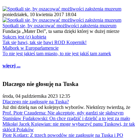
poniedziałek, 10 kwietnia 2017 18:04
Spotkali się, by oszacować możliwości założenia muzeum
Fundacja „Mater Dei”, ta sama dzięki której w dużej mierze
Sukces jest (z) kobietą
Tak się bawi, tak się bawi ROD Kopernik!
Malbork w Europarlamencie
To nie jest jakieś tam miasto, to nie jest jakiś tam zamek
więcej ...
Dlaczego nie głosuję na Tuska
środa, 04 października 2023 12:35
Dlaczego nie zagłosuję na Tuska?
Już dni dzielą nas od kolejnych wyborów. Niektórzy twierdzą, że
Prof. Piotr Czauderna: Nie akceptuję, gdy gardzi się słabszym
Stanisław Fudakowski: On chce rządzić i dzielić a to jest za mało
Mikołaj Jacek Kujawian: nie mogę wybaczyć panu Tuskowi, że tak
skłócił Polaków
Piotr Kotlarz: Z trzech powodów nie zagłosuję na Tuska i PO