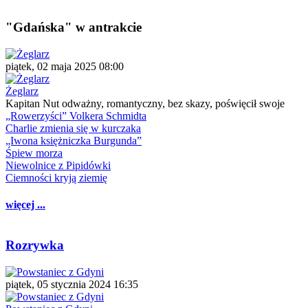
"Gdańska" w antrakcie
piątek, 02 maja 2025 08:00
Żeglarz
Kapitan Nut odważny, romantyczny, bez skazy, poświęcił swoje
„Rowerzyści” Volkera Schmidta
Charlie zmienia się w kurczaka
„Iwona księżniczka Burgunda”
Śpiew morza
Niewolnice z Pipidówki
Ciemności kryją ziemię
więcej ...
Rozrywka
piątek, 05 stycznia 2024 16:35