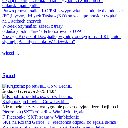
Czytaj historię u źródła. 45 lat "Tygodnika Solidarność"
Gdańsk upamiętnił...
Prawo prawa koalicji KO/PSL - wyprawka last minute dla minister
(PO)lityczny dobytek Tuska - (KO)lonizacja pomorskich szpitali
na... garbach chorych
Włodek Szymański zszedł z trasy...
Gdańscy radni: "nie" dla honorowania UPA
Nie żyje Krzysztof Dowgiałło, wybitny opozycjonista PRL, autor
słynnej „Ballady o Janku Wiśniewskim”
więcej ...
Sport
środa, 03 czerwca 2026 14:04
Krajobraz po bitwie... Co w Lechii...
Nie minęło jeszcze dwa tygodnie po sensacyjnej degradacji Lechii
Pieczonka (SKT) odpadł w Wimbledonie, ale...
F. Pieczonka (SKT) zagra w Wimbledonie
SKT na Roland Garros - F. Pieczonka odpadł, bo sędzia ukradł...
Pomorze znokautowane - Lechia i Arka skopane w lidze