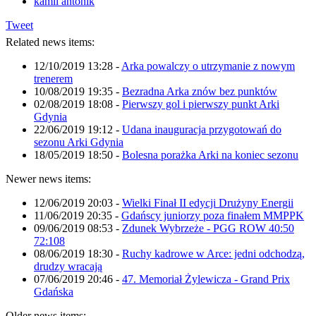
kamil antonik
Tweet
Related news items:
12/10/2019 13:28
-
Arka powalczy o utrzymanie z nowym
trenerem
10/08/2019 19:35
-
Bezradna Arka znów bez punktów
02/08/2019 18:08
-
Pierwszy gol i pierwszy punkt Arki
Gdynia
22/06/2019 19:12
-
Udana inauguracja przygotowań do
sezonu Arki Gdynia
18/05/2019 18:50
-
Bolesna porażka Arki na koniec sezonu
Newer news items:
12/06/2019 20:03
-
Wielki Finał II edycji Drużyny Energii
11/06/2019 20:35
-
Gdańscy juniorzy poza finałem MMPPK
09/06/2019 08:53
-
Zdunek Wybrzeże - PGG ROW 40:50
72:108
08/06/2019 18:30
-
Ruchy kadrowe w Arce: jedni odchodzą,
drudzy wracają
07/06/2019 20:46
-
47. Memoriał Żylewicza - Grand Prix
Gdańska
Older news items: