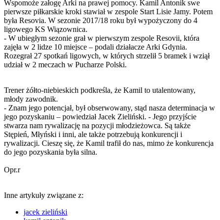
Wspomoże załogę Arki na prawej pomocy. Kamil Antonik swe
pierwsze piłkarskie kroki stawiał w zespole Start Lisie Jamy. Potem
była Resovia. W sezonie 2017/18 roku był wypożyczony do 4
ligowego KS Wiązownica.
- W ubiegłym sezonie grał w pierwszym zespole Resovii, która
zajęła w 2 lidze 10 miejsce – podali działacze Arki Gdynia.
Rozegrał 27 spotkań ligowych, w których strzelił 5 bramek i wziął
udział w 2 meczach w Pucharze Polski.
Trener żółto-niebieskich podkreśla, że Kamil to utalentowany,
młody zawodnik.
- Znam jego potencjał, był obserwowany, stąd nasza determinacja w
jego pozyskaniu – powiedział Jacek Zieliński. - Jego przyjście
stwarza nam rywalizację na pozycji młodzieżowca. Są także
Stępień, Młyński i inni, ale także potrzebują konkurencji i
rywalizacji. Cieszę się, że Kamil trafił do nas, mimo że konkurencja
do jego pozyskania była silna.
Opr.r
Inne artykuły związane z:
jacek zieliński