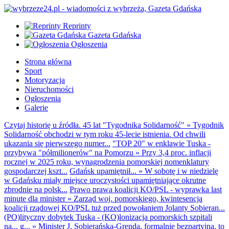
Reprinty
Gazeta Gdańska
Ogłoszenia
Strona główna
Sport
Motoryzacja
Nieruchomości
Ogłoszenia
Galerie
Czytaj historię u źródła. 45 lat "Tygodnika Solidarność"
»
Tygodnik
Solidarność obchodzi w tym roku 45-lecie istnienia. Od chwili
ukazania się pierwszego numer...
"TOP 20" w enklawie Tuska -
przybywa "półmilionerów" na Pomorzu
»
Przy 3,4 proc. inflacji
rocznej w 2025 roku, wynagrodzenia pomorskiej nomenklatury
gospodarczej kszt...
Gdańsk upamiętnił...
»
W sobotę i w niedzielę
w Gdańsku miały miejsce uroczystości upamiętniające okrutne
zbrodnie na polsk...
Prawo prawa koalicji KO/PSL - wyprawka last
minute dla minister
»
Zarząd woj. pomorskiego, kwintesencja
koalicji rządowej KO/PSL tuż przed powołaniem Jolanty Sobieran...
(PO)lityczny dobytek Tuska - (KO)lonizacja pomorskich szpitali
na... g...
»
Minister J. Sobierańska-Grenda, formalnie bezpartyjna, to