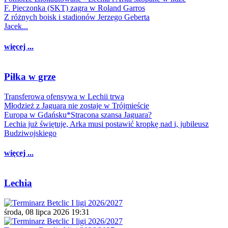
F. Pieczonka (SKT) zagra w Roland Garros
Z różnych boisk i stadionów Jerzego Geberta
Jacek...
więcej ...
Piłka w grze
Transferowa ofensywa w Lechii trwa
Młodzież z Jaguara nie zostaje w Trójmieście
Europa w Gdańsku*Stracona szansa Jaguara?
Lechia już świętuje, Arka musi postawić kropkę nad i, jubileusz
Budziwojskiego
więcej ...
Lechia
środa, 08 lipca 2026 19:31