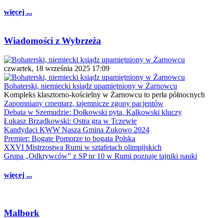
więcej ...
Wiadomości z Wybrzeża
czwartek, 18 września 2025 17:09
Bohaterski, niemiecki ksiądz upamiętniony w Żarnowcu
Kompleks klasztorno-kościelny w Żarnowcu to perła północnych
Zapomniany cmentarz, tajemnicze zgony pacjentów
Debata w Szemudzie: Dołkowski pyta, Kalkowski kluczy
Łukasz Brządkowski: Ostra gra w Tczewie
Kandydaci KWW Nasza Gmina Żukowo 2024
Premier: Bogate Pomorze to bogata Polska
XXVI Mistrzostwa Rumi w sztafetach olimpijskich
Grupa „Odkrywców” z SP nr 10 w Rumi poznaje tajniki nauki
więcej ...
Malbork