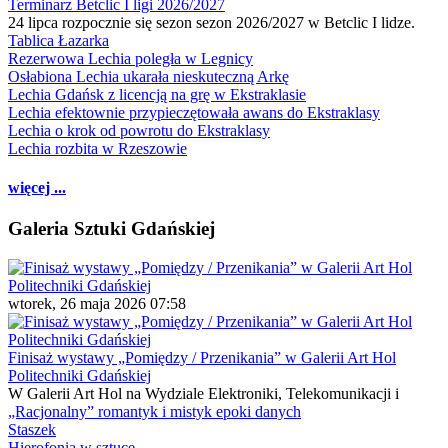
Terminarz Betclic I ligi 2026/2027
24 lipca rozpocznie się sezon sezon 2026/2027 w Betclic I lidze.
Tablica Łazarka
Rezerwowa Lechia poległa w Legnicy
Osłabiona Lechia ukarała nieskuteczną Arkę
Lechia Gdańsk z licencją na grę w Ekstraklasie
Lechia efektownie przypieczętowała awans do Ekstraklasy
Lechia o krok od powrotu do Ekstraklasy
Lechia rozbita w Rzeszowie
więcej ...
Galeria Sztuki Gdańskiej
wtorek, 26 maja 2026 07:58
Finisaż wystawy „Pomiędzy / Przenikania” w Galerii Art Hol
Politechniki Gdańskiej
W Galerii Art Hol na Wydziale Elektroniki, Telekomunikacji i
„Racjonalny” romantyk i mistyk epoki danych
Staszek
Hierofonia w sztuce