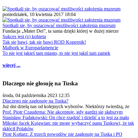
poniedziałek, 10 kwietnia 2017 18:04
Spotkali się, by oszacować możliwości założenia muzeum
Fundacja „Mater Dei”, ta sama dzięki której w dużej mierze
Sukces jest (z) kobietą
Tak się bawi, tak się bawi ROD Kopernik!
Malbork w Europarlamencie
To nie jest jakieś tam miasto, to nie jest jakiś tam zamek
więcej ...
Dlaczego nie głosuję na Tuska
środa, 04 października 2023 12:35
Dlaczego nie zagłosuję na Tuska?
Już dni dzielą nas od kolejnych wyborów. Niektórzy twierdzą, że
Prof. Piotr Czauderna: Nie akceptuję, gdy gardzi się słabszym
Stanisław Fudakowski: On chce rządzić i dzielić a to jest za mało
Mikołaj Jacek Kujawian: nie mogę wybaczyć panu Tuskowi, że tak
skłócił Polaków
Piotr Kotlarz: Z trzech powodów nie zagłosuję na Tuska i PO