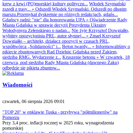
krew z krwi (PO)morskiej kultury polityczn...
Włodek Szymański
zszedł z trasy...
»
Odszedł Włodek Szymański. Odszedł po długim
marszu.Przemykał dyskretnie po różnych redakcjach, gdańs...
Gdańscy radni: "nie" dla honorowania UPA
»
Oświadczenie Rady
Miasta Gdańska w sprawie decyzji Prezydenta Ukrainy
Wołodymyra Zełenskiego o nadan...
Nie żyje Krzysztof Dowgiałło,
wybitny opozycjonista PRL, autor słynnej...
»
Zmarł Krzysztof
Dowgiałło – architekt, działacz opozycji w czasach PRL,
współtwórca „Solidarności” i...
Beton twardy...
»
Informowaliśmy o
pikiecie zbuntowanych Rad Dzielnic Gdańska przed Żakiem,
siedzibą RMG. Wydarzenie z...
Kruszenie betonu
»
W czwartek, 18
czerwca, pod siedzibą Rady Miasta Gdańska (dawnego Żaku)
odbędzie się pikieta zbuntow...
Wiadomości
czwartek, 06 sierpnia 2026 09:01
"TOP 20" w enklawie Tuska - przybywa "półmilionerów" na
Pomorzu
Przy 3,4 proc. inflacji rocznej w 2025 roku, wynagrodzenia
pomorskiej