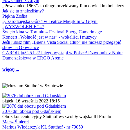
Powstaniec z Gdyni
„Powstaniec 1863”- to długo oczekiwany film o wielkim bohaterze
Jak się tu znaleźliśmy?
Piękna Zośka
„Czarodziejska Góra” w Teatrze Miejskim w Gdyni
„WYZWOLENIE”...?
Święto kina w Toruniu – Festiwal EnergaCamerimage
Koncert „Wolność jest w nas” - wokaliści i muzycy
Jeśli lubisz film „Buena Vista Social Club” nie możesz przegapić
show na Ołowiance
GAROU już 25 i 27 lutego wystąpi w Polsce! Dzwonnik z Notre
Dame zaśpiewa w ERGO Arenie
więcej ...
piątek, 16 września 2022 18:15
2076 dni obozu pod Gdańskiem
Obóz koncentracyjny Stutthof wyzwoliły wojska III Frontu
Marsz Śmierci
Markus Włodarczyk KL Stutthof - nr 79059