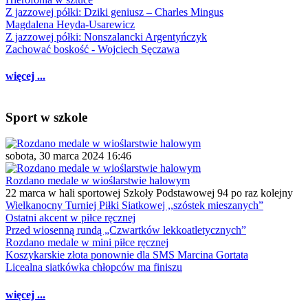
Z jazzowej półki: Dziki geniusz – Charles Mingus
Magdalena Heyda-Usarewicz
Z jazzowej półki: Nonszalancki Argentyńczyk
Zachować boskość - Wojciech Sęczawa
więcej ...
Sport w szkole
sobota, 30 marca 2024 16:46
Rozdano medale w wioślarstwie halowym
22 marca w hali sportowej Szkoły Podstawowej 94 po raz kolejny
Wielkanocny Turniej Piłki Siatkowej ,,szóstek mieszanych”
Ostatni akcent w piłce ręcznej
Przed wiosenną rundą „Czwartków lekkoatletycznych”
Rozdano medale w mini piłce ręcznej
Koszykarskie złota ponownie dla SMS Marcina Gortata
Licealna siatkówka chłopców ma finiszu
więcej ...