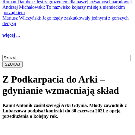
Roman Dambek: Jest zagrożeniem dla naszej tożsamości narodowej
Andrzej Michałowski: To nazwisko kojarzy mi się z niemieckim
porządkiem
Mariusz Wilczyński: Jego rządy zaskutkowały jednymi z gorszych
decyzji
więcej ...
SZUKAJ
Z Podkarpacia do Arki –
gdynianie wzmacniają skład
Kamil Antonik zasilił szeregi Arki Gdynia. Młody zawodnik z
Lubaczowa podpisał kontrakt do 30 czerwca 2021 z opcją
przedłużenia o kolejny rok.