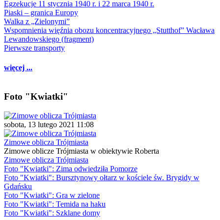
Egzekucje 11 stycznia 1940 r. i 22 marca 1940 r.
Piaski – granica Europy
Walka z „Zielonymi”
Wspomnienia więźnia obozu koncentracyjnego „Stutthof” Wacława
Lewandowskiego (fragment)
Pierwsze transporty
więcej ...
Foto "Kwiatki"
sobota, 13 lutego 2021 11:08
Zimowe oblicza Trójmiasta
Zimowe oblicze Trójmiasta w obiektywie Roberta
Zimowe oblicza Trójmiasta
Foto "Kwiatki": Zima odwiedziła Pomorze
Foto "Kwiatki": Bursztynowy ołtarz w kościele św. Brygidy w
Gdańsku
Foto "Kwiatki": Gra w zielone
Foto "Kwiatki": Temida na haku
Foto "Kwiatki": Szklane domy