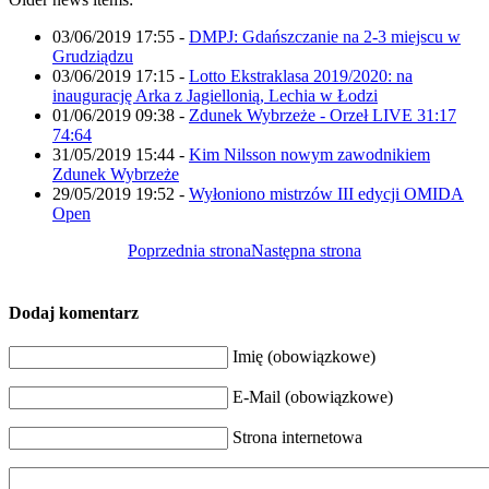
03/06/2019 17:55
-
DMPJ: Gdańszczanie na 2-3 miejscu w
Grudziądzu
03/06/2019 17:15
-
Lotto Ekstraklasa 2019/2020: na
inaugurację Arka z Jagiellonią, Lechia w Łodzi
01/06/2019 09:38
-
Zdunek Wybrzeże - Orzeł LIVE 31:17
74:64
31/05/2019 15:44
-
Kim Nilsson nowym zawodnikiem
Zdunek Wybrzeże
29/05/2019 19:52
-
Wyłoniono mistrzów III edycji OMIDA
Open
Poprzednia strona
Następna strona
Dodaj komentarz
Imię (obowiązkowe)
E-Mail (obowiązkowe)
Strona internetowa