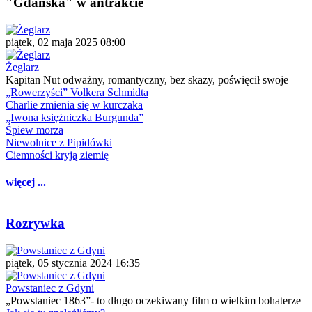
"Gdańska" w antrakcie
piątek, 02 maja 2025 08:00
Żeglarz
Kapitan Nut odważny, romantyczny, bez skazy, poświęcił swoje
„Rowerzyści” Volkera Schmidta
Charlie zmienia się w kurczaka
„Iwona księżniczka Burgunda”
Śpiew morza
Niewolnice z Pipidówki
Ciemności kryją ziemię
więcej ...
Rozrywka
piątek, 05 stycznia 2024 16:35
Powstaniec z Gdyni
„Powstaniec 1863”- to długo oczekiwany film o wielkim bohaterze