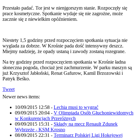
Przestało padać. Tor jest w nienjgorszym stanie. Rozpoczęły się
prace kosmetyczne. Spotkanie wydaje się nie zagrożne, może
zacznie się z niewielkim opóźnieniem.
Niestety 1,5 godziny przed rozpoczęciem spotkania sytuacja nie
wyglada za dobrze. W Krośnie pada dość intensywny deszcz.
Miejmy nadzieję, że opady ustaną i zawody zostaną rozegrane.
Na try godziny przed rozpoczęciem spotkania w Krośnie ładna
słoneczna pogoda, chociaż jest zachmurzenie. W parku maszyn są
już Krzysztof Jabłoński, Renat Gafurow, Kamil Brzozowski i
Patryk Beśko.
Tweet
Newer news items:
10/09/2015 12:58
-
Lechia musi to wygrać
09/09/2015 20:04
-
V Olimpiada Osób Głuchoniewidomych
w Konkurencjach Przeróżnych
09/09/2015 15:31
-
Składy na mecz Renault Zdunek
Wybrzeże - KSM Krosno
08/09/2015 22:31
-
Terminarz Polskiej Ligi Hokejowej