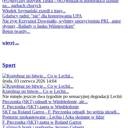
(PO)lityczny dobytek Tuska - (KO)lonizacja pomorskich szpitali
na... garbach chorych
Włodek Szymański zszedł z trasy...
Gdańscy radni: "nie" dla honorowania UPA
Nie żyje Krzysztof Dowgiałło, wybitny opozycjonista PRL, autor
słynnej „Ballady o Janku Wiśniewskim”
Beton twardy...
więcej ...
Sport
środa, 03 czerwca 2026 14:04
Krajobraz po bitwie... Co w Lechii...
Nie minęło jeszcze dwa tygodnie po sensacyjnej degradacji Lechii
Pieczonka (SKT) odpadł w Wimbledonie, ale...
F. Pieczonka (SKT) zagra w Wimbledonie
SKT na Roland Garros - F. Pieczonka odpadł, bo sędzia ukradł...
Pomorze znokautowane - Lechia i Arka skopane w lidze
F. Pieczonka (SKT) zagra w Roland Garros
Z różnych boisk i stadionów Jerzego Geberta