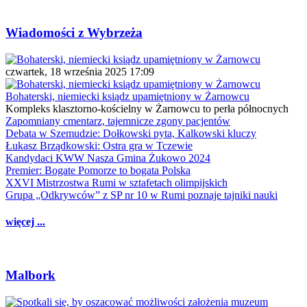
Wiadomości z Wybrzeża
czwartek, 18 września 2025 17:09
Bohaterski, niemiecki ksiądz upamiętniony w Żarnowcu
Kompleks klasztorno-kościelny w Żarnowcu to perła północnych
Zapomniany cmentarz, tajemnicze zgony pacjentów
Debata w Szemudzie: Dołkowski pyta, Kalkowski kluczy
Łukasz Brządkowski: Ostra gra w Tczewie
Kandydaci KWW Nasza Gmina Żukowo 2024
Premier: Bogate Pomorze to bogata Polska
XXVI Mistrzostwa Rumi w sztafetach olimpijskich
Grupa „Odkrywców” z SP nr 10 w Rumi poznaje tajniki nauki
więcej ...
Malbork