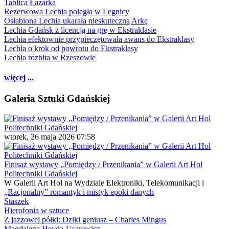
Tablica Łazarka
Rezerwowa Lechia poległa w Legnicy
Osłabiona Lechia ukarała nieskuteczną Arkę
Lechia Gdańsk z licencją na grę w Ekstraklasie
Lechia efektownie przypieczętowała awans do Ekstraklasy
Lechia o krok od powrotu do Ekstraklasy
Lechia rozbita w Rzeszowie
więcej ...
Galeria Sztuki Gdańskiej
wtorek, 26 maja 2026 07:58
Finisaż wystawy „Pomiędzy / Przenikania” w Galerii Art Hol
Politechniki Gdańskiej
W Galerii Art Hol na Wydziale Elektroniki, Telekomunikacji i
„Racjonalny” romantyk i mistyk epoki danych
Staszek
Hierofonia w sztuce
Z jazzowej półki: Dziki geniusz – Charles Mingus
Magdalena Heyda-Usarewicz