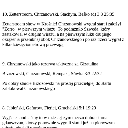
10. Zetterstreom, Chrzanowski, Stachyra, Beśko (d) 3:3 25:35
Zetterstroem show w Krośnie! Chrzanowski wygral start i założył
"Zorro" w pierwszym wirażu. To podrażniło Szweda, który
zaatakował w drugim wirażu, a na pierwszym łuku drugiego
okrążenia przemknął obok Chrzanowskiego i po raz trzeci wygrał z
kilkudziesięciometrową przewagą
9. Chrzanowski jako rezerwa taktyczna za Gizatulina
Brzozowski, Chrzanowski, Rempała, Sówka 3:3 22:32
Po dobry starcie Brzozowski na prostej przecielgłej do startu
zablokował Chrzanowskiego
8. Jabłoński, Gafurow, Fierlej, Gruchalski 5:1 19:29
Wyjście spod taśmy to w dziesiejszym meczu dobra strona
gdańszczan, którzy ponownie wygrali start i już na pierwszym
wirażu nie dali rywalom szans