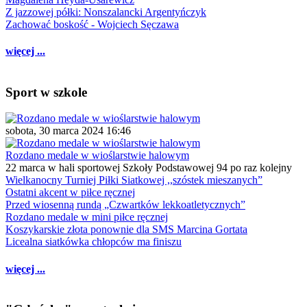
Z jazzowej półki: Nonszalancki Argentyńczyk
Zachować boskość - Wojciech Sęczawa
więcej ...
Sport w szkole
sobota, 30 marca 2024 16:46
Rozdano medale w wioślarstwie halowym
22 marca w hali sportowej Szkoły Podstawowej 94 po raz kolejny
Wielkanocny Turniej Piłki Siatkowej ,,szóstek mieszanych”
Ostatni akcent w piłce ręcznej
Przed wiosenną rundą „Czwartków lekkoatletycznych”
Rozdano medale w mini piłce ręcznej
Koszykarskie złota ponownie dla SMS Marcina Gortata
Licealna siatkówka chłopców ma finiszu
więcej ...