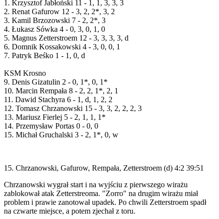
1. Krzysztof Jabłoński 11 - 1, 1, 3, 3, 3
2. Renat Gafurow 12 - 3, 2, 2*, 3, 2
3. Kamil Brzozowski 7 - 2, 2*, 3
4. Łukasz Sówka 4 - 0, 3, 0, 1, 0
5. Magnus Zetterstroem 12 - 3, 3, 3, 3, d
6. Domnik Kossakowski 4 - 3, 0, 0, 1
7. Patryk Beśko 1 - 1, 0, d
KSM Krosno
9. Denis Gizatulin 2 - 0, 1*, 0, 1*
10. Marcin Rempała 8 - 2, 2, 1*, 2, 1
11. Dawid Stachyra 6 - 1, d, 1, 2, 2
12. Tomasz Chrzanowski 15 - 3, 3, 2, 2, 2, 3
13. Mariusz Fierlej 5 - 2, 1, 1, 1*
14. Przemysław Portas 0 - 0, 0
15. Michał Gruchalski 3 - 2, 1*, 0, w
15. Chrzanowski, Gafurow, Rempała, Zetterstroem (d) 4:2 39:51
Chrzanowski wygrał start i na wyjściu z pierwszego wirażu
zablokował atak Zetterstreoma. "Zorro" na drugim wirażu miał
problem i prawie zanotował upadek. Po chwili Zetterstroem spadł
na czwarte miejsce, a potem zjechał z toru.