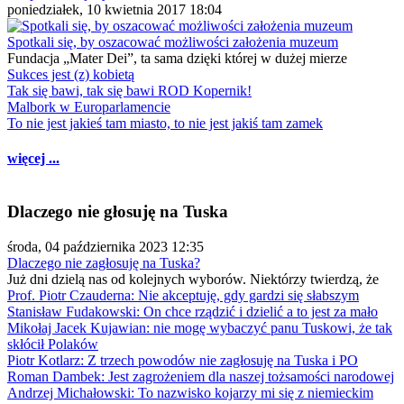
poniedziałek, 10 kwietnia 2017 18:04
Spotkali się, by oszacować możliwości założenia muzeum
Fundacja „Mater Dei”, ta sama dzięki której w dużej mierze
Sukces jest (z) kobietą
Tak się bawi, tak się bawi ROD Kopernik!
Malbork w Europarlamencie
To nie jest jakieś tam miasto, to nie jest jakiś tam zamek
więcej ...
Dlaczego nie głosuję na Tuska
środa, 04 października 2023 12:35
Dlaczego nie zagłosuję na Tuska?
Już dni dzielą nas od kolejnych wyborów. Niektórzy twierdzą, że
Prof. Piotr Czauderna: Nie akceptuję, gdy gardzi się słabszym
Stanisław Fudakowski: On chce rządzić i dzielić a to jest za mało
Mikołaj Jacek Kujawian: nie mogę wybaczyć panu Tuskowi, że tak
skłócił Polaków
Piotr Kotlarz: Z trzech powodów nie zagłosuję na Tuska i PO
Roman Dambek: Jest zagrożeniem dla naszej tożsamości narodowej
Andrzej Michałowski: To nazwisko kojarzy mi się z niemieckim