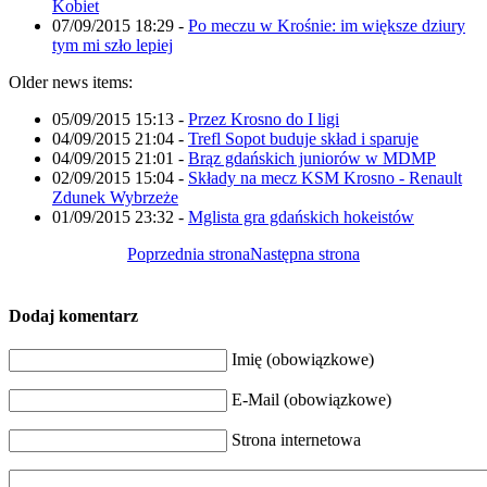
Kobiet
07/09/2015 18:29
-
Po meczu w Krośnie: im większe dziury
tym mi szło lepiej
Older news items:
05/09/2015 15:13
-
Przez Krosno do I ligi
04/09/2015 21:04
-
Trefl Sopot buduje skład i sparuje
04/09/2015 21:01
-
Brąz gdańskich juniorów w MDMP
02/09/2015 15:04
-
Składy na mecz KSM Krosno - Renault
Zdunek Wybrzeże
01/09/2015 23:32
-
Mglista gra gdańskich hokeistów
Poprzednia strona
Następna strona
Dodaj komentarz
Imię (obowiązkowe)
E-Mail (obowiązkowe)
Strona internetowa