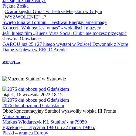
Jak się tu znaleźliśmy?
Piękna Zośka
„Czarodziejska Góra” w Teatrze Miejskim w Gdyni
„WYZWOLENIE”...?
Święto kina w Toruniu – Festiwal EnergaCamerimage
Koncert „Wolność jest w nas” - wokaliści i muzycy
Jeśli lubisz film „Buena Vista Social Club” nie możesz przegapić
show na Ołowiance
GAROU już 25 i 27 lutego wystąpi w Polsce! Dzwonnik z Notre
Dame zaśpiewa w ERGO Arenie
więcej ...
piątek, 16 września 2022 18:15
2076 dni obozu pod Gdańskiem
Obóz koncentracyjny Stutthof wyzwoliły wojska III Frontu
Marsz Śmierci
Markus Włodarczyk KL Stutthof - nr 79059
Egzekucje 11 stycznia 1940 r. i 22 marca 1940 r.
Piaski – granica Europy