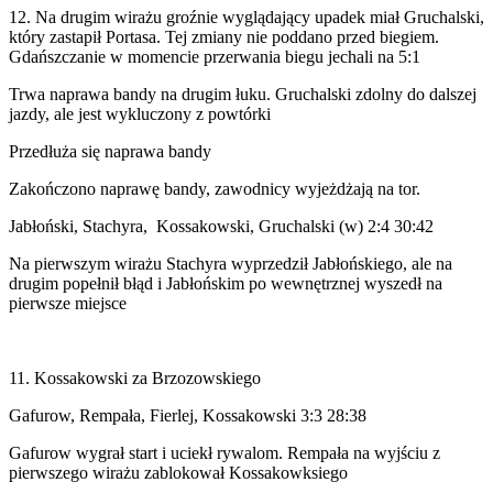
12. Na drugim wirażu groźnie wyglądający upadek miał Gruchalski,
który zastapił Portasa. Tej zmiany nie poddano przed biegiem.
Gdańszczanie w momencie przerwania biegu jechali na 5:1
Trwa naprawa bandy na drugim łuku. Gruchalski zdolny do dalszej
jazdy, ale jest wykluczony z powtórki
Przedłuża się naprawa bandy
Zakończono naprawę bandy, zawodnicy wyjeżdżają na tor.
Jabłoński, Stachyra, Kossakowski, Gruchalski (w) 2:4 30:42
Na pierwszym wirażu Stachyra wyprzedził Jabłońskiego, ale na
drugim popełnił błąd i Jabłońskim po wewnętrznej wyszedł na
pierwsze miejsce
11. Kossakowski za Brzozowskiego
Gafurow, Rempała, Fierlej, Kossakowski 3:3 28:38
Gafurow wygrał start i uciekł rywalom. Rempała na wyjściu z
pierwszego wirażu zablokował Kossakowksiego