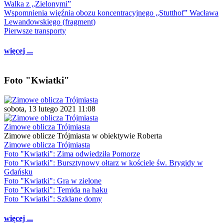
Walka z „Zielonymi”
Wspomnienia więźnia obozu koncentracyjnego „Stutthof” Wacława
Lewandowskiego (fragment)
Pierwsze transporty
więcej ...
Foto "Kwiatki"
sobota, 13 lutego 2021 11:08
Zimowe oblicza Trójmiasta
Zimowe oblicze Trójmiasta w obiektywie Roberta
Zimowe oblicza Trójmiasta
Foto "Kwiatki": Zima odwiedziła Pomorze
Foto "Kwiatki": Bursztynowy ołtarz w kościele św. Brygidy w
Gdańsku
Foto "Kwiatki": Gra w zielone
Foto "Kwiatki": Temida na haku
Foto "Kwiatki": Szklane domy
więcej ...