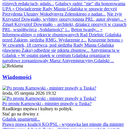
różnych redakcjach, gdańs...
Gdańscy radni: "nie" dla honorowania
UPA
»
Oświadczenie Rady Miasta Gdańska w sprawie decyzji
Prezydenta Ukrainy Wołodymyra Zełenskiego o nadan...
Nie żyje
Krzysztof Dowgiałło, wybitny opozycjonista PRL, autor słynnej...
»
Zmarł Krzysztof Dowgiałło – architekt, działacz opozycji w czasach
PRL, współtwórca „Solidarności” i...
Beton twardy...
»
Informowaliśmy o pikiecie zbuntowanych Rad Dzielnic Gdańska
przed Żakiem, siedzibą RMG. Wydarzenie z...
Kruszenie betonu
»
W czwartek, 18 czerwca, pod siedzibą Rady Miasta Gdańska
(dawnego Żaku) odbędzie się pikieta zbuntow...
Antymigracja w
Gdańsk
»
W ostatni piątek w centrum Gdańska organizacje
narodowe zorganizowały Marsz Antyemigracyjny.Gdański ...
Wiadomości
środa, 05 sierpnia 2026 19:32
Po prostu Karnowski - minister prawdy u Tuska?
Rzadkiego męstwa i kultury to polityk.
Stać go na drwiny z
Gdańsk upamiętnił...
Prawo prawa koalicji KO/PSL - wyprawka last minute dla minister