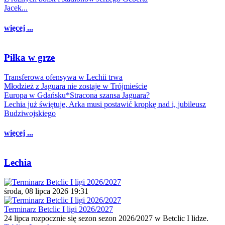
Jacek...
więcej ...
Piłka w grze
Transferowa ofensywa w Lechii trwa
Młodzież z Jaguara nie zostaje w Trójmieście
Europa w Gdańsku*Stracona szansa Jaguara?
Lechia już świętuje, Arka musi postawić kropkę nad i, jubileusz
Budziwojskiego
więcej ...
Lechia
środa, 08 lipca 2026 19:31
Terminarz Betclic I ligi 2026/2027
24 lipca rozpocznie się sezon sezon 2026/2027 w Betclic I lidze.