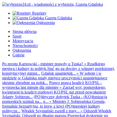
Reprinty
Gazeta Gdańska
Ogłoszenia
Strona główna
Sport
Motoryzacja
Nieruchomości
Ogłoszenia
Galerie
Po prostu Karnowski - minister prawdy u Tuska?
»
Rzadkiego
męstwa i kultury to polityk.Stać go na drwiny z własnej przełożonej,
konstytucyjnej minist...
Gdańsk upamiętnił...
»
W sobotę i w
niedzielę w Gdańsku miały miejsce uroczystości upamiętniające
okrutne zbrodnie na polsk...
Prawo prawa koalicji KO/PSL -
wyprawka last minute dla minister
»
Zarząd woj. pomorskiego,
kwintesencja koalicji rządowej KO/PSL tuż przed powołaniem
Jolanty Sobieran...
(PO)lityczny dobytek Tuska - (KO)lonizacja
pomorskich szpitali na... g...
»
Minister J. Sobierańska-Grenda,
formalnie bezpartyjna, to krew z krwi (PO)morskiej kultury
polityczn...
Włodek Szymański zszedł z trasy...
»
Odszedł Włodek
Szymański. Odszedł po długim marszu.Przemykał dyskretnie po