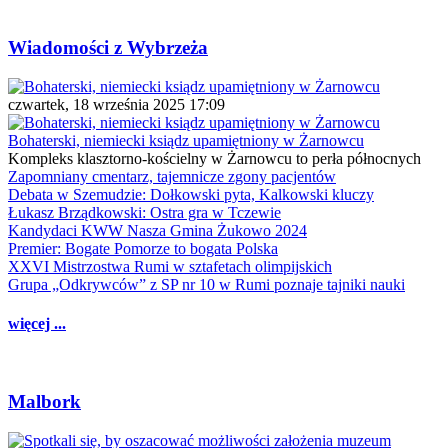
Wiadomości z Wybrzeża
czwartek, 18 września 2025 17:09
Bohaterski, niemiecki ksiądz upamiętniony w Żarnowcu
Kompleks klasztorno-kościelny w Żarnowcu to perła północnych
Zapomniany cmentarz, tajemnicze zgony pacjentów
Debata w Szemudzie: Dołkowski pyta, Kalkowski kluczy
Łukasz Brządkowski: Ostra gra w Tczewie
Kandydaci KWW Nasza Gmina Żukowo 2024
Premier: Bogate Pomorze to bogata Polska
XXVI Mistrzostwa Rumi w sztafetach olimpijskich
Grupa „Odkrywców” z SP nr 10 w Rumi poznaje tajniki nauki
więcej ...
Malbork