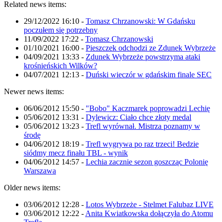
Related news items:
29/12/2022 16:10
-
Tomasz Chrzanowski: W Gdańsku
poczułem się potrzebny
11/09/2022 17:22
-
Tomasz Chrzanowski
01/10/2021 16:00
-
Pieszczek odchodzi ze Zdunek Wybrzeże
04/09/2021 13:33
-
Zdunek Wybrzeże powstrzyma ataki
krośnieńskich Wilków?
04/07/2021 12:13
-
Duński wieczór w gdańskim finale SEC
Newer news items:
06/06/2012 15:50
-
"Bobo" Kaczmarek poprowadzi Lechię
05/06/2012 13:31
-
Dylewicz: Ciało chce złoty medal
05/06/2012 13:23
-
Trefl wyrównał. Mistrza poznamy w
środę
04/06/2012 18:19
-
Trefl wygrywa po raz trzeci! Bedzie
siódmy mecz finału TBL - wynik
04/06/2012 14:57
-
Lechia zacznie sezon goszcząc Polonię
Warszawa
Older news items:
03/06/2012 12:28
-
Lotos Wybrzeże - Stelmet Falubaz LIVE
03/06/2012 12:22
-
Anita Kwiatkowska dołączyła do Atomu