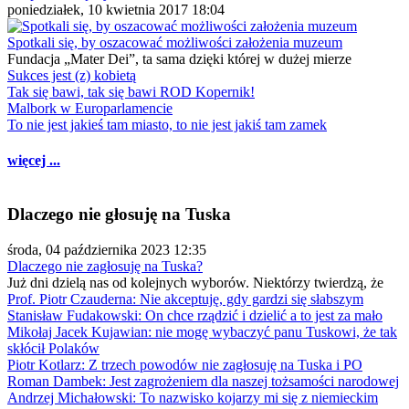
poniedziałek, 10 kwietnia 2017 18:04
Spotkali się, by oszacować możliwości założenia muzeum
Fundacja „Mater Dei”, ta sama dzięki której w dużej mierze
Sukces jest (z) kobietą
Tak się bawi, tak się bawi ROD Kopernik!
Malbork w Europarlamencie
To nie jest jakieś tam miasto, to nie jest jakiś tam zamek
więcej ...
Dlaczego nie głosuję na Tuska
środa, 04 października 2023 12:35
Dlaczego nie zagłosuję na Tuska?
Już dni dzielą nas od kolejnych wyborów. Niektórzy twierdzą, że
Prof. Piotr Czauderna: Nie akceptuję, gdy gardzi się słabszym
Stanisław Fudakowski: On chce rządzić i dzielić a to jest za mało
Mikołaj Jacek Kujawian: nie mogę wybaczyć panu Tuskowi, że tak
skłócił Polaków
Piotr Kotlarz: Z trzech powodów nie zagłosuję na Tuska i PO
Roman Dambek: Jest zagrożeniem dla naszej tożsamości narodowej
Andrzej Michałowski: To nazwisko kojarzy mi się z niemieckim