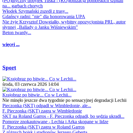
(PO)lityczny dobytek Tuska - (KO)lonizacja pomorskich szpitali
na... garbach chorych
Włodek Szymański zszedł z trasy...
Gdańscy radni: "nie" dla honorowania UPA
Nie żyje Krzysztof Dowgiałło, wybitny opozycjonista PRL, autor
słynnej „Ballady o Janku Wiśniewskim”
Beton twardy...
więcej ...
Sport
środa, 03 czerwca 2026 14:04
Krajobraz po bitwie... Co w Lechii...
Nie minęło jeszcze dwa tygodnie po sensacyjnej degradacji Lechii
Pieczonka (SKT) odpadł w Wimbledonie, ale...
F. Pieczonka (SKT) zagra w Wimbledonie
SKT na Roland Garros - F. Pieczonka odpadł, bo sędzia ukradł...
Pomorze znokautowane - Lechia i Arka skopane w lidze
F. Pieczonka (SKT) zagra w Roland Garros
Z różnych boisk i stadionów Jerzego Geberta