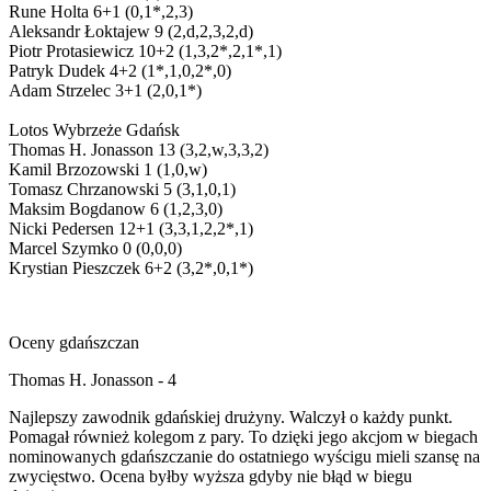
Rune Holta 6+1 (0,1*,2,3)
Aleksandr Łoktajew 9 (2,d,2,3,2,d)
Piotr Protasiewicz 10+2 (1,3,2*,2,1*,1)
Patryk Dudek 4+2 (1*,1,0,2*,0)
Adam Strzelec 3+1 (2,0,1*)
Lotos Wybrzeże Gdańsk
Thomas H. Jonasson 13 (3,2,w,3,3,2)
Kamil Brzozowski 1 (1,0,w)
Tomasz Chrzanowski 5 (3,1,0,1)
Maksim Bogdanow 6 (1,2,3,0)
Nicki Pedersen 12+1 (3,3,1,2,2*,1)
Marcel Szymko 0 (0,0,0)
Krystian Pieszczek 6+2 (3,2*,0,1*)
Oceny gdańszczan
Thomas H. Jonasson - 4
Najlepszy zawodnik gdańskiej drużyny. Walczył o każdy punkt.
Pomagał również kolegom z pary. To dzięki jego akcjom w biegach
nominowanych gdańszczanie do ostatniego wyścigu mieli szansę na
zwycięstwo. Ocena byłby wyższa gdyby nie błąd w biegu