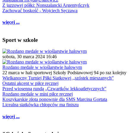
Z jazzowej półki: Nonszalancki Argentyńczyk
Zachować boskość - Wojciech Sęczawa
więcej ...
Sport w szkole
sobota, 30 marca 2024 16:46
Rozdano medale w wioślarstwie halowym
22 marca w hali sportowej Szkoły Podstawowej 94 po raz kolejny
Wielkanocny Turniej Piłki Siatkowej ,,szóstek mieszanych”
Ostatni akcent w piłce ręcznej
Przed wiosenną rundą „Czwartków lekkoatletycznych”
Rozdano medale w mini piłce ręcznej
Koszykarskie złota ponownie dla SMS Marcina Gortata
Licealna siatkówka chłopców ma finiszu
więcej ...