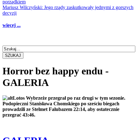
porządkiem
Mariusz Wilczyński: Jego rządy zaskutkowały jednymi z gorszych
decyzji
więcej ...
SZUKAJ
Horror bez happy endu -
GALERIA
Lotos Wybrzeże przegrał po raz drugi w tym sezonie.
Podopieczni Stanisława Chomskiego po sześciu biegach
prowadzili ze Stelmet Falubazem 22:14, aby ostatecznie
przegrać 43:46.