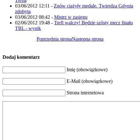
Trefla
03/06/2012 12:11
-
Znów ciążyły medale. Twierdza Gdynia
zdobyta
03/06/2012 08:42
-
Mistrz w zasięgu
02/06/2012 19:48
-
Trefl walczy! Będzie szósty mecz finału
TBL - wynik
Poprzednia strona
Następna strona
Dodaj komentarz
Imię (obowiązkowe)
E-Mail (obowiązkowe)
Strona internetowa