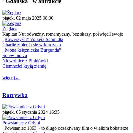
"Gdańska" w antrakcie
piątek, 02 maja 2025 08:00
Żeglarz
Kapitan Nut odważny, romantyczny, bez skazy, poświęcił swoje
„Rowerzyści” Volkera Schmidta
Charlie zmienia się w kurczaka
„Iwona księżniczka Burgunda”
Śpiew morza
Niewolnice z Pipidówki
Ciemności kryją ziemię
więcej ...
Rozrywka
piątek, 05 stycznia 2024 16:35
Powstaniec z Gdyni
„Powstaniec 1863”- to długo oczekiwany film o wielkim bohaterze