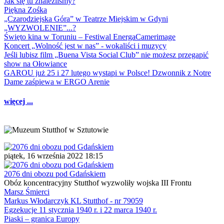
Jak się tu znaleźliśmy?
Piękna Zośka
„Czarodziejska Góra” w Teatrze Miejskim w Gdyni
„WYZWOLENIE”...?
Święto kina w Toruniu – Festiwal EnergaCamerimage
Koncert „Wolność jest w nas” - wokaliści i muzycy
Jeśli lubisz film „Buena Vista Social Club” nie możesz przegapić
show na Ołowiance
GAROU już 25 i 27 lutego wystąpi w Polsce! Dzwonnik z Notre
Dame zaśpiewa w ERGO Arenie
więcej ...
piątek, 16 września 2022 18:15
2076 dni obozu pod Gdańskiem
Obóz koncentracyjny Stutthof wyzwoliły wojska III Frontu
Marsz Śmierci
Markus Włodarczyk KL Stutthof - nr 79059
Egzekucje 11 stycznia 1940 r. i 22 marca 1940 r.
Piaski – granica Europy