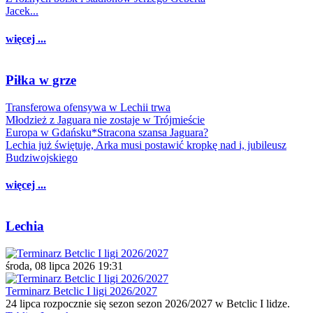
Jacek...
więcej ...
Piłka w grze
Transferowa ofensywa w Lechii trwa
Młodzież z Jaguara nie zostaje w Trójmieście
Europa w Gdańsku*Stracona szansa Jaguara?
Lechia już świętuje, Arka musi postawić kropkę nad i, jubileusz
Budziwojskiego
więcej ...
Lechia
środa, 08 lipca 2026 19:31
Terminarz Betclic I ligi 2026/2027
24 lipca rozpocznie się sezon sezon 2026/2027 w Betclic I lidze.