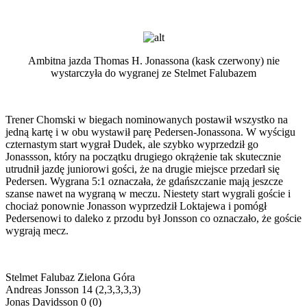
Ambitna jazda Thomas H. Jonassona (kask czerwony) nie
wystarczyła do wygranej ze Stelmet Falubazem
Trener Chomski w biegach nominowanych postawił wszystko na
jedną kartę i w obu wystawił parę Pedersen-Jonassona. W wyścigu
czternastym start wygrał Dudek, ale szybko wyprzedził go
Jonassson, który na początku drugiego okrążenie tak skutecznie
utrudnił jazdę juniorowi gości, że na drugie miejsce przedarł się
Pedersen. Wygrana 5:1 oznaczała, że gdańszczanie mają jeszcze
szanse nawet na wygraną w meczu. Niestety start wygrali goście i
chociaż ponownie Jonasson wyprzedził Loktajewa i pomógł
Pedersenowi to daleko z przodu był Jonsson co oznaczało, że goście
wygrają mecz.
Stelmet Falubaz Zielona Góra
Andreas Jonsson 14 (2,3,3,3,3)
Jonas Davidsson 0 (0)