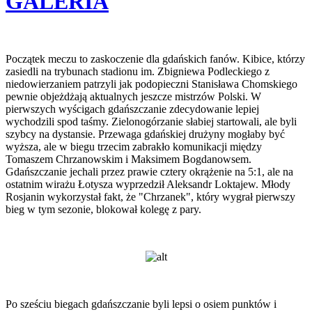
GALERIA
Początek meczu to zaskoczenie dla gdańskich fanów. Kibice, którzy
zasiedli na trybunach stadionu im. Zbigniewa Podleckiego z
niedowierzaniem patrzyli jak podopieczni Stanisława Chomskiego
pewnie objeżdżają aktualnych jeszcze mistrzów Polski. W
pierwszych wyścigach gdańszczanie zdecydowanie lepiej
wychodzili spod taśmy. Zielonogórzanie słabiej startowali, ale byli
szybcy na dystansie. Przewaga gdańskiej drużyny mogłaby być
wyższa, ale w biegu trzecim zabrakło komunikacji między
Tomaszem Chrzanowskim i Maksimem Bogdanowsem.
Gdańszczanie jechali przez prawie cztery okrążenie na 5:1, ale na
ostatnim wirażu Łotysza wyprzedził Aleksandr Loktajew. Młody
Rosjanin wykorzystał fakt, że "Chrzanek", który wygrał pierwszy
bieg w tym sezonie, blokował kolegę z pary.
Po sześciu biegach gdańszczanie byli lepsi o osiem punktów i