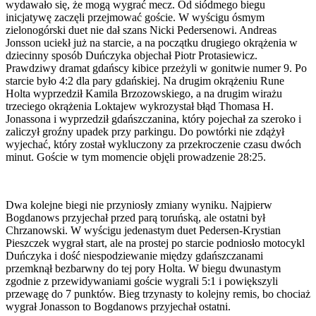
wydawało się, że mogą wygrać mecz. Od siódmego biegu
inicjatywę zaczęli przejmować goście. W wyścigu ósmym
zielonogórski duet nie dał szans Nicki Pedersenowi. Andreas
Jonsson uciekł już na starcie, a na początku drugiego okrążenia w
dziecinny sposób Duńczyka objechał Piotr Protasiewicz.
Prawdziwy dramat gdańscy kibice przeżyli w gonitwie numer 9. Po
starcie było 4:2 dla pary gdańskiej. Na drugim okrążeniu Rune
Holta wyprzedził Kamila Brzozowskiego, a na drugim wirażu
trzeciego okrążenia Loktajew wykrozystał błąd Thomasa H.
Jonassona i wyprzedził gdańszczanina, który pojechał za szeroko i
zaliczył groźny upadek przy parkingu. Do powtórki nie zdążył
wyjechać, który został wykluczony za przekroczenie czasu dwóch
minut. Goście w tym momencie objęli prowadzenie 28:25.
Dwa kolejne biegi nie przyniosły zmiany wyniku. Najpierw
Bogdanows przyjechał przed parą toruńską, ale ostatni był
Chrzanowski. W wyścigu jedenastym duet Pedersen-Krystian
Pieszczek wygrał start, ale na prostej po starcie podniosło motocykl
Duńczyka i dość niespodziewanie między gdańszczanami
przemknął bezbarwny do tej pory Holta. W biegu dwunastym
zgodnie z przewidywaniami goście wygrali 5:1 i powiększyli
przewagę do 7 punktów. Bieg trzynasty to kolejny remis, bo chociaż
wygrał Jonasson to Bogdanows przyjechał ostatni.