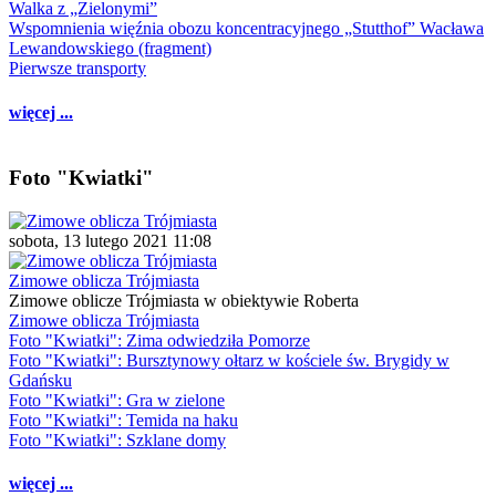
Walka z „Zielonymi”
Wspomnienia więźnia obozu koncentracyjnego „Stutthof” Wacława
Lewandowskiego (fragment)
Pierwsze transporty
więcej ...
Foto "Kwiatki"
sobota, 13 lutego 2021 11:08
Zimowe oblicza Trójmiasta
Zimowe oblicze Trójmiasta w obiektywie Roberta
Zimowe oblicza Trójmiasta
Foto "Kwiatki": Zima odwiedziła Pomorze
Foto "Kwiatki": Bursztynowy ołtarz w kościele św. Brygidy w
Gdańsku
Foto "Kwiatki": Gra w zielone
Foto "Kwiatki": Temida na haku
Foto "Kwiatki": Szklane domy
więcej ...