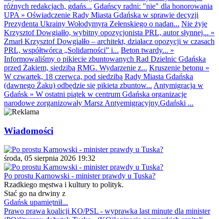
różnych redakcjach, gdańs...
Gdańscy radni: "nie" dla honorowania
UPA
»
Oświadczenie Rady Miasta Gdańska w sprawie decyzji
Prezydenta Ukrainy Wołodymyra Zełenskiego o nadan...
Nie żyje
Krzysztof Dowgiałło, wybitny opozycjonista PRL, autor słynnej...
»
Zmarł Krzysztof Dowgiałło – architekt, działacz opozycji w czasach
PRL, współtwórca „Solidarności” i...
Beton twardy...
»
Informowaliśmy o pikiecie zbuntowanych Rad Dzielnic Gdańska
przed Żakiem, siedzibą RMG. Wydarzenie z...
Kruszenie betonu
»
W czwartek, 18 czerwca, pod siedzibą Rady Miasta Gdańska
(dawnego Żaku) odbędzie się pikieta zbuntow...
Antymigracja w
Gdańsk
»
W ostatni piątek w centrum Gdańska organizacje
narodowe zorganizowały Marsz Antyemigracyjny.Gdański ...
Wiadomości
środa, 05 sierpnia 2026 19:32
Po prostu Karnowski - minister prawdy u Tuska?
Rzadkiego męstwa i kultury to polityk.
Stać go na drwiny z
Gdańsk upamiętnił...
Prawo prawa koalicji KO/PSL - wyprawka last minute dla minister