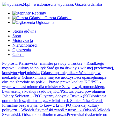
Reprinty
Gazeta Gdańska
Ogłoszenia
Strona główna
Sport
Motoryzacja
Nieruchomości
Ogłoszenia
Galerie
Po prostu Karnowski - minister prawdy u Tuska?
»
Rzadkiego
męstwa i kultury to polityk.Stać go na drwiny z własnej przełożonej,
konstytucyjnej minist...
Gdańsk upamiętnił...
»
W sobotę i w
niedzielę w Gdańsku miały miejsce uroczystości upamiętniające
okrutne zbrodnie na polsk...
Prawo prawa koalicji KO/PSL -
wyprawka last minute dla minister
»
Zarząd woj. pomorskiego,
kwintesencja koalicji rządowej KO/PSL tuż przed powołaniem
Jolanty Sobieran...
(PO)lityczny dobytek Tuska - (KO)lonizacja
pomorskich szpitali na... g...
»
Minister J. Sobierańska-Grenda,
formalnie bezpartyjna, to krew z krwi (PO)morskiej kultury
polityczn...
Włodek Szymański zszedł z trasy...
»
Odszedł Włodek
Szymański. Odszedł po długim marszu.Przemykał dyskretnie po