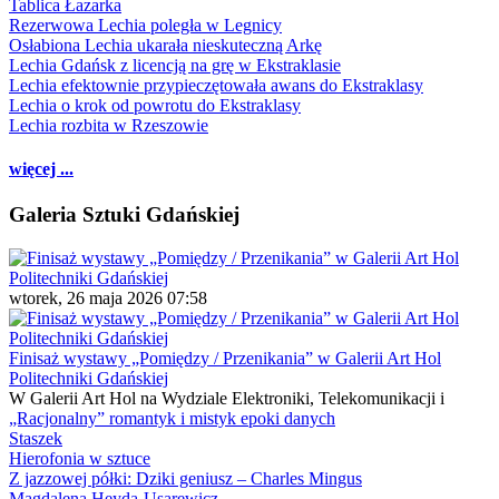
Tablica Łazarka
Rezerwowa Lechia poległa w Legnicy
Osłabiona Lechia ukarała nieskuteczną Arkę
Lechia Gdańsk z licencją na grę w Ekstraklasie
Lechia efektownie przypieczętowała awans do Ekstraklasy
Lechia o krok od powrotu do Ekstraklasy
Lechia rozbita w Rzeszowie
więcej ...
Galeria Sztuki Gdańskiej
wtorek, 26 maja 2026 07:58
Finisaż wystawy „Pomiędzy / Przenikania” w Galerii Art Hol
Politechniki Gdańskiej
W Galerii Art Hol na Wydziale Elektroniki, Telekomunikacji i
„Racjonalny” romantyk i mistyk epoki danych
Staszek
Hierofonia w sztuce
Z jazzowej półki: Dziki geniusz – Charles Mingus
Magdalena Heyda-Usarewicz