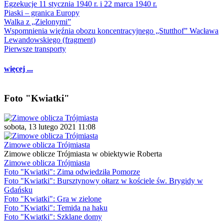
Egzekucje 11 stycznia 1940 r. i 22 marca 1940 r.
Piaski – granica Europy
Walka z „Zielonymi”
Wspomnienia więźnia obozu koncentracyjnego „Stutthof” Wacława
Lewandowskiego (fragment)
Pierwsze transporty
więcej ...
Foto "Kwiatki"
sobota, 13 lutego 2021 11:08
Zimowe oblicza Trójmiasta
Zimowe oblicze Trójmiasta w obiektywie Roberta
Zimowe oblicza Trójmiasta
Foto "Kwiatki": Zima odwiedziła Pomorze
Foto "Kwiatki": Bursztynowy ołtarz w kościele św. Brygidy w
Gdańsku
Foto "Kwiatki": Gra w zielone
Foto "Kwiatki": Temida na haku
Foto "Kwiatki": Szklane domy