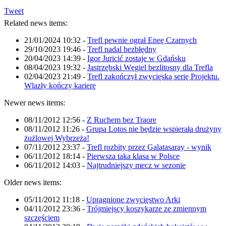
Tweet
Related news items:
21/01/2024 10:32
-
Trefl pewnie ograł Eneę Czarnych
29/10/2023 19:46
-
Trefl nadal bezbłędny
20/04/2023 14:39
-
Igor Juricić zostaje w Gdańsku
08/04/2023 19:32
-
Jastrzębski Węgiel bezlitosny dla Trefla
02/04/2023 21:49
-
Trefl zakończył zwycięską serię Projektu.
Wlazły kończy karierę
Newer news items:
08/11/2012 12:56
-
Z Ruchem bez Traore
08/11/2012 11:26
-
Grupa Lotos nie będzie wspierała drużyny
żużlowej Wybrzeża!
07/11/2012 23:37
-
Trefl rozbity przez Galatasaray - wynik
06/11/2012 18:14
-
Pierwsza taka klasa w Polsce
06/11/2012 14:03
-
Najtrudniejszy mecz w sezonie
Older news items:
05/11/2012 11:18
-
Upragnione zwycięstwo Arki
04/11/2012 23:36
-
Trójmiejscy koszykarze ze zmiennym
szczęściem