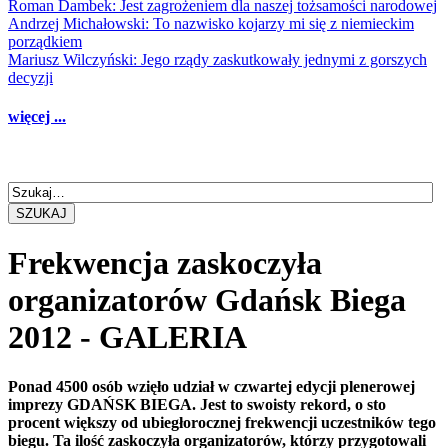
Roman Dambek: Jest zagrożeniem dla naszej tożsamości narodowej
Andrzej Michałowski: To nazwisko kojarzy mi się z niemieckim
porządkiem
Mariusz Wilczyński: Jego rządy zaskutkowały jednymi z gorszych
decyzji
więcej ...
SZUKAJ
Frekwencja zaskoczyła
organizatorów Gdańsk Biega
2012 - GALERIA
Ponad 4500 osób wzięło udział w czwartej edycji plenerowej
imprezy GDAŃSK BIEGA. Jest to swoisty rekord, o sto
procent większy od ubiegłorocznej frekwencji uczestników tego
biegu. Ta ilość zaskoczyła organizatorów, którzy przygotowali