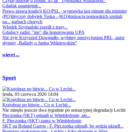
Czytaj historię u źródła. 45 lat "Tygodnika Solidarność"
Gdańsk upamiętnił...
Prawo prawa koalicji KO/PSL - wyprawka last minute dla minister
(PO)lityczny dobytek Tuska - (KO)lonizacja pomorskich szpitali
na... garbach chorych
Włodek Szymański zszedł z trasy...
Gdańscy radni: "nie" dla honorowania UPA
Nie żyje Krzysztof Dowgiałło, wybitny opozycjonista PRL, autor
słynnej „Ballady o Janku Wiśniewskim”
więcej ...
Sport
środa, 03 czerwca 2026 14:04
Krajobraz po bitwie... Co w Lechii...
Nie minęło jeszcze dwa tygodnie po sensacyjnej degradacji Lechii
Pieczonka (SKT) odpadł w Wimbledonie, ale...
F. Pieczonka (SKT) zagra w Wimbledonie
SKT na Roland Garros - F. Pieczonka odpadł, bo sędzia ukradł...
Pomorze znokautowane - Lechia i Arka skopane w lidze