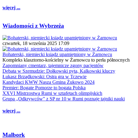
więcej ...
Wiadomości z Wybrzeża
czwartek, 18 września 2025 17:09
Bohaterski, niemiecki ksiądz upamiętniony w Żarnowcu
Kompleks klasztorno-kościelny w Żarnowcu to perła północnych
Zapomniany cmentarz, tajemnicze zgony pacjentów
Debata w Szemudzie: Dołkowski pyta, Kalkowski kluczy
Łukasz Brządkowski: Ostra gra w Tczewie
Kandydaci KWW Nasza Gmina Żukowo 2024
Premier: Bogate Pomorze to bogata Polska
XXVI Mistrzostwa Rumi w sztafetach olimpijskich
Grupa „Odkrywców” z SP nr 10 w Rumi poznaje tajniki nauki
więcej ...
Malbork