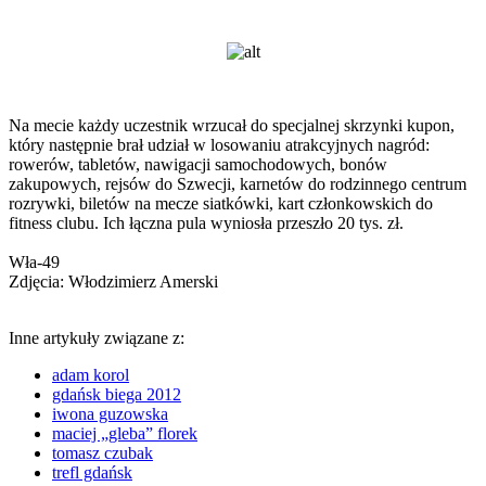
Na mecie każdy uczestnik wrzucał do specjalnej skrzynki kupon,
który następnie brał udział w losowaniu atrakcyjnych nagród:
rowerów, tabletów, nawigacji samochodowych, bonów
zakupowych, rejsów do Szwecji, karnetów do rodzinnego centrum
rozrywki, biletów na mecze siatkówki, kart członkowskich do
fitness clubu. Ich łączna pula wyniosła przeszło 20 tys. zł.
Wła-49
Zdjęcia: Włodzimierz Amerski
Inne artykuły związane z:
adam korol
gdańsk biega 2012
iwona guzowska
maciej „gleba” florek
tomasz czubak
trefl gdańsk