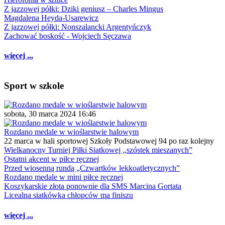
Z jazzowej półki: Dziki geniusz – Charles Mingus
Magdalena Heyda-Usarewicz
Z jazzowej półki: Nonszalancki Argentyńczyk
Zachować boskość - Wojciech Sęczawa
więcej ...
Sport w szkole
sobota, 30 marca 2024 16:46
Rozdano medale w wioślarstwie halowym
22 marca w hali sportowej Szkoły Podstawowej 94 po raz kolejny
Wielkanocny Turniej Piłki Siatkowej ,,szóstek mieszanych”
Ostatni akcent w piłce ręcznej
Przed wiosenną rundą „Czwartków lekkoatletycznych”
Rozdano medale w mini piłce ręcznej
Koszykarskie złota ponownie dla SMS Marcina Gortata
Licealna siatkówka chłopców ma finiszu
więcej ...