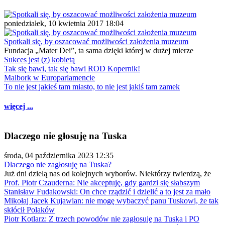
poniedziałek, 10 kwietnia 2017 18:04
Spotkali się, by oszacować możliwości założenia muzeum
Fundacja „Mater Dei”, ta sama dzięki której w dużej mierze
Sukces jest (z) kobietą
Tak się bawi, tak się bawi ROD Kopernik!
Malbork w Europarlamencie
To nie jest jakieś tam miasto, to nie jest jakiś tam zamek
więcej ...
Dlaczego nie głosuję na Tuska
środa, 04 października 2023 12:35
Dlaczego nie zagłosuję na Tuska?
Już dni dzielą nas od kolejnych wyborów. Niektórzy twierdzą, że
Prof. Piotr Czauderna: Nie akceptuję, gdy gardzi się słabszym
Stanisław Fudakowski: On chce rządzić i dzielić a to jest za mało
Mikołaj Jacek Kujawian: nie mogę wybaczyć panu Tuskowi, że tak
skłócił Polaków
Piotr Kotlarz: Z trzech powodów nie zagłosuję na Tuska i PO