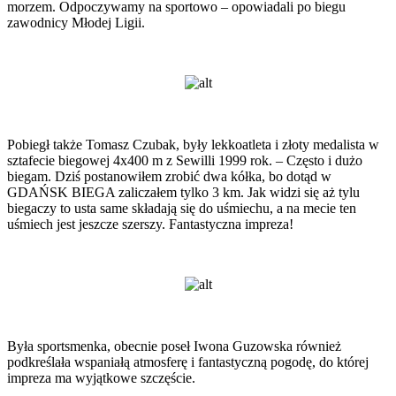
morzem. Odpoczywamy na sportowo – opowiadali po biegu
zawodnicy Młodej Ligii.
Pobiegł także Tomasz Czubak, były lekkoatleta i złoty medalista w
sztafecie biegowej 4x400 m z Sewilli 1999 rok. – Często i dużo
biegam. Dziś postanowiłem zrobić dwa kółka, bo dotąd w
GDAŃSK BIEGA zaliczałem tylko 3 km. Jak widzi się aż tylu
biegaczy to usta same składają się do uśmiechu, a na mecie ten
uśmiech jest jeszcze szerszy. Fantastyczna impreza!
Była sportsmenka, obecnie poseł Iwona Guzowska również
podkreślała wspaniałą atmosferę i fantastyczną pogodę, do której
impreza ma wyjątkowe szczęście.