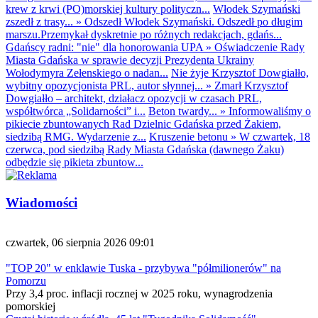
krew z krwi (PO)morskiej kultury polityczn...
Włodek Szymański
zszedł z trasy...
»
Odszedł Włodek Szymański. Odszedł po długim
marszu.Przemykał dyskretnie po różnych redakcjach, gdańs...
Gdańscy radni: "nie" dla honorowania UPA
»
Oświadczenie Rady
Miasta Gdańska w sprawie decyzji Prezydenta Ukrainy
Wołodymyra Zełenskiego o nadan...
Nie żyje Krzysztof Dowgiałło,
wybitny opozycjonista PRL, autor słynnej...
»
Zmarł Krzysztof
Dowgiałło – architekt, działacz opozycji w czasach PRL,
współtwórca „Solidarności” i...
Beton twardy...
»
Informowaliśmy o
pikiecie zbuntowanych Rad Dzielnic Gdańska przed Żakiem,
siedzibą RMG. Wydarzenie z...
Kruszenie betonu
»
W czwartek, 18
czerwca, pod siedzibą Rady Miasta Gdańska (dawnego Żaku)
odbędzie się pikieta zbuntow...
Wiadomości
czwartek, 06 sierpnia 2026 09:01
"TOP 20" w enklawie Tuska - przybywa "półmilionerów" na
Pomorzu
Przy 3,4 proc. inflacji rocznej w 2025 roku, wynagrodzenia
pomorskiej