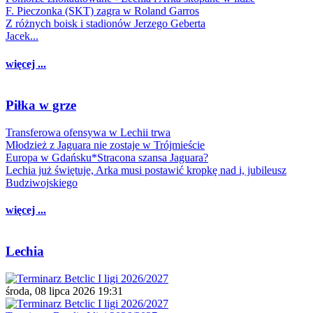
F. Pieczonka (SKT) zagra w Roland Garros
Z różnych boisk i stadionów Jerzego Geberta
Jacek...
więcej ...
Piłka w grze
Transferowa ofensywa w Lechii trwa
Młodzież z Jaguara nie zostaje w Trójmieście
Europa w Gdańsku*Stracona szansa Jaguara?
Lechia już świętuje, Arka musi postawić kropkę nad i, jubileusz
Budziwojskiego
więcej ...
Lechia
środa, 08 lipca 2026 19:31