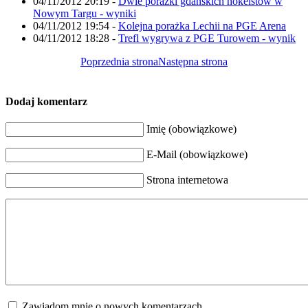
04/11/2012 20:19
-
Dwie porażki gdańskich hokeistów w
Nowym Targu - wyniki
04/11/2012 19:54
-
Kolejna porażka Lechii na PGE Arena
04/11/2012 18:28
-
Trefl wygrywa z PGE Turowem - wynik
Poprzednia strona
Następna strona
Dodaj komentarz
Imię (obowiązkowe)
E-Mail (obowiązkowe)
Strona internetowa
Zawiadom mnie o nowych komentarzach