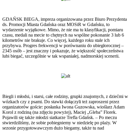
GDAŃSK BIEGA, impreza organizowana przez Biuro Prezydenta
ds. Promocji Miasta Gdańska oraz MOSiR w Gdańsku, to
wydarzenie wyjątkowe. Mimo, że nie ma tu klasyfikacji, pomiaru
czasu, medali na mecie to chętnych na wspólne pokonanie 3 lub 6
kilometrów nie brakuje. Co więcej, każdego roku stale ich
przybywa. Progres frekwencji w porównaniu do ubiegłorocznej –
2345 osób – jest znaczny i pokazuje, że większość społeczeństwa
lubi biegać, szczególnie w tak wspaniałej, nadmorskiej scenerii.
Biegli i młodsi, i starsi, całe rodziny, grupki znajomych, z dziećmi w
wózkach czy z psami. Do stawki dołączyli też zaproszeni przez
organizatorów goście: posłanka Iwona Guzowska, wioślarz Adam
Korol z rodziną (na zdjęciu powyżej), Maciej „Gleba” Florek.
Pojawili się także młodzi siatkarze Trefla Gdańsk. – Po meczu
stwierdziliśmy, że sobie pobiegniemy w niedzielę po plaży. W
sezonie przygotowawczym dużo biegamy, także tu nad