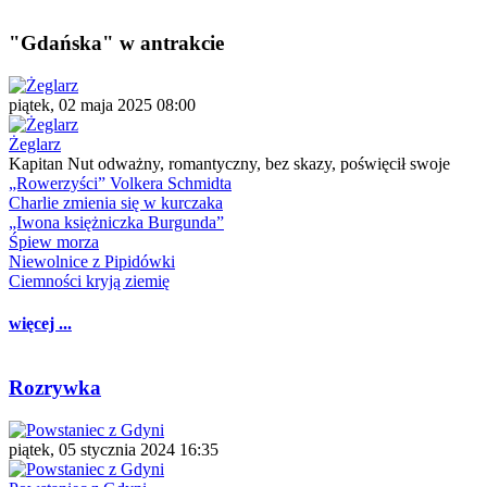
"Gdańska" w antrakcie
piątek, 02 maja 2025 08:00
Żeglarz
Kapitan Nut odważny, romantyczny, bez skazy, poświęcił swoje
„Rowerzyści” Volkera Schmidta
Charlie zmienia się w kurczaka
„Iwona księżniczka Burgunda”
Śpiew morza
Niewolnice z Pipidówki
Ciemności kryją ziemię
więcej ...
Rozrywka
piątek, 05 stycznia 2024 16:35