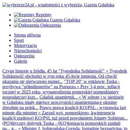
Reprinty
Gazeta Gdańska
Ogłoszenia
Strona główna
Sport
Motoryzacja
Nieruchomości
Ogłoszenia
Galerie
Czytaj historię u źródła. 45 lat "Tygodnika Solidarność"
»
Tygodnik
Solidarność obchodzi w tym roku 45-lecie istnienia. Od chwili
ukazania się pierwszego numer...
"TOP 20" w enklawie Tuska -
przybywa "półmilionerów" na Pomorzu
»
Przy 3,4 proc. inflacji
rocznej w 2025 roku, wynagrodzenia pomorskiej nomenklatury
gospodarczej kszt...
Gdańsk upamiętnił...
»
W sobotę i w niedzielę
w Gdańsku miały miejsce uroczystości upamiętniające okrutne
zbrodnie na polsk...
Prawo prawa koalicji KO/PSL - wyprawka last
minute dla minister
»
Zarząd woj. pomorskiego, kwintesencja
koalicji rządowej KO/PSL tuż przed powołaniem Jolanty Sobieran...
(PO)lityczny dobytek Tuska - (KO)lonizacja pomorskich szpitali
na... g...
»
Minister J. Sobierańska-Grenda, formalnie bezpartyjna, to