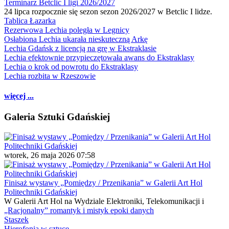
Terminarz Betclic I ligi 2026/2027
24 lipca rozpocznie się sezon sezon 2026/2027 w Betclic I lidze.
Tablica Łazarka
Rezerwowa Lechia poległa w Legnicy
Osłabiona Lechia ukarała nieskuteczną Arkę
Lechia Gdańsk z licencją na grę w Ekstraklasie
Lechia efektownie przypieczętowała awans do Ekstraklasy
Lechia o krok od powrotu do Ekstraklasy
Lechia rozbita w Rzeszowie
więcej ...
Galeria Sztuki Gdańskiej
wtorek, 26 maja 2026 07:58
Finisaż wystawy „Pomiędzy / Przenikania” w Galerii Art Hol
Politechniki Gdańskiej
W Galerii Art Hol na Wydziale Elektroniki, Telekomunikacji i
„Racjonalny” romantyk i mistyk epoki danych
Staszek
Hierofonia w sztuce