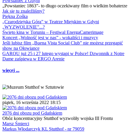
Powstaniec z Gdyni
„Powstaniec 1863”- to długo oczekiwany film o wielkim bohaterze
Jak się tu znaleźliśmy?
Piękna Zośka
„Czarodziejska Góra” w Teatrze Miejskim w Gdyni
„WYZWOLENIE”...?
Święto kina w Toruniu – Festiwal EnergaCamerimage
Koncert „Wolność jest w nas” - wokaliści i muzycy
Jeśli lubisz film „Buena Vista Social Club” nie możesz przegapić
show na Ołowiance
GAROU już 25 i 27 lutego wystąpi w Polsce! Dzwonnik z Notre
Dame zaśpiewa w ERGO Arenie
więcej ...
piątek, 16 września 2022 18:15
2076 dni obozu pod Gdańskiem
Obóz koncentracyjny Stutthof wyzwoliły wojska III Frontu
Marsz Śmierci
Markus Włodarczyk KL Stutthof - nr 79059