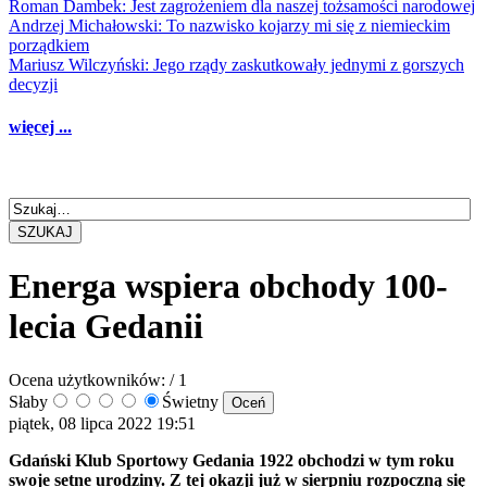
Roman Dambek: Jest zagrożeniem dla naszej tożsamości narodowej
Andrzej Michałowski: To nazwisko kojarzy mi się z niemieckim
porządkiem
Mariusz Wilczyński: Jego rządy zaskutkowały jednymi z gorszych
decyzji
więcej ...
SZUKAJ
Energa wspiera obchody 100-
lecia Gedanii
Ocena użytkowników:
/ 1
Słaby
Świetny
piątek, 08 lipca 2022 19:51
Gdański Klub Sportowy Gedania 1922 obchodzi w tym roku
swoje setne urodziny. Z tej okazji już w sierpniu rozpoczną się