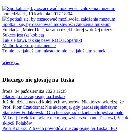
poniedziałek, 10 kwietnia 2017 18:04
Spotkali się, by oszacować możliwości założenia muzeum
Fundacja „Mater Dei”, ta sama dzięki której w dużej mierze
Sukces jest (z) kobietą
Tak się bawi, tak się bawi ROD Kopernik!
Malbork w Europarlamencie
To nie jest jakieś tam miasto, to nie jest jakiś tam zamek
więcej ...
Dlaczego nie głosuję na Tuska
środa, 04 października 2023 12:35
Dlaczego nie zagłosuję na Tuska?
Już dni dzielą nas od kolejnych wyborów. Niektórzy twierdzą, że
Prof. Piotr Czauderna: Nie akceptuję, gdy gardzi się słabszym
Stanisław Fudakowski: On chce rządzić i dzielić a to jest za mało
Mikołaj Jacek Kujawian: nie mogę wybaczyć panu Tuskowi, że tak
skłócił Polaków
Piotr Kotlarz: Z trzech powodów nie zagłosuję na Tuska i PO