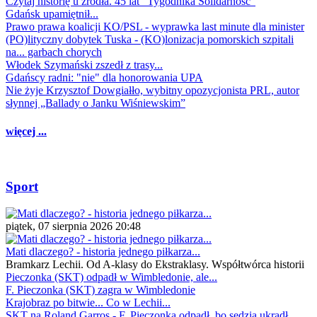
Czytaj historię u źródła. 45 lat "Tygodnika Solidarność"
Gdańsk upamiętnił...
Prawo prawa koalicji KO/PSL - wyprawka last minute dla minister
(PO)lityczny dobytek Tuska - (KO)lonizacja pomorskich szpitali
na... garbach chorych
Włodek Szymański zszedł z trasy...
Gdańscy radni: "nie" dla honorowania UPA
Nie żyje Krzysztof Dowgiałło, wybitny opozycjonista PRL, autor
słynnej „Ballady o Janku Wiśniewskim”
więcej ...
Sport
piątek, 07 sierpnia 2026 20:48
Mati dlaczego? - historia jednego piłkarza...
Bramkarz Lechii. Od A-klasy do Ekstraklasy. Współtwórca historii
Pieczonka (SKT) odpadł w Wimbledonie, ale...
F. Pieczonka (SKT) zagra w Wimbledonie
Krajobraz po bitwie... Co w Lechii...
SKT na Roland Garros - F. Pieczonka odpadł, bo sędzia ukradł...