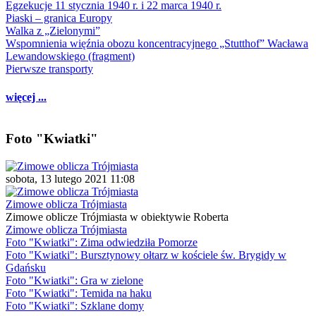
Egzekucje 11 stycznia 1940 r. i 22 marca 1940 r.
Piaski – granica Europy
Walka z „Zielonymi”
Wspomnienia więźnia obozu koncentracyjnego „Stutthof” Wacława
Lewandowskiego (fragment)
Pierwsze transporty
więcej ...
Foto "Kwiatki"
sobota, 13 lutego 2021 11:08
Zimowe oblicza Trójmiasta
Zimowe oblicze Trójmiasta w obiektywie Roberta
Zimowe oblicza Trójmiasta
Foto "Kwiatki": Zima odwiedziła Pomorze
Foto "Kwiatki": Bursztynowy ołtarz w kościele św. Brygidy w
Gdańsku
Foto "Kwiatki": Gra w zielone
Foto "Kwiatki": Temida na haku
Foto "Kwiatki": Szklane domy