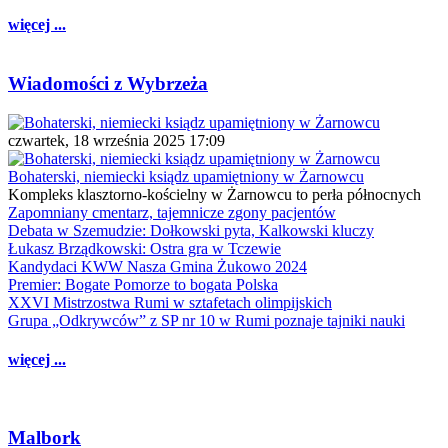
więcej ...
Wiadomości z Wybrzeża
czwartek, 18 września 2025 17:09
Bohaterski, niemiecki ksiądz upamiętniony w Żarnowcu
Kompleks klasztorno-kościelny w Żarnowcu to perła północnych
Zapomniany cmentarz, tajemnicze zgony pacjentów
Debata w Szemudzie: Dołkowski pyta, Kalkowski kluczy
Łukasz Brządkowski: Ostra gra w Tczewie
Kandydaci KWW Nasza Gmina Żukowo 2024
Premier: Bogate Pomorze to bogata Polska
XXVI Mistrzostwa Rumi w sztafetach olimpijskich
Grupa „Odkrywców” z SP nr 10 w Rumi poznaje tajniki nauki
więcej ...
Malbork