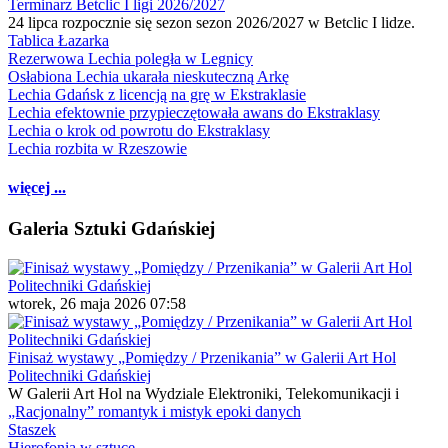
Terminarz Betclic I ligi 2026/2027
24 lipca rozpocznie się sezon sezon 2026/2027 w Betclic I lidze.
Tablica Łazarka
Rezerwowa Lechia poległa w Legnicy
Osłabiona Lechia ukarała nieskuteczną Arkę
Lechia Gdańsk z licencją na grę w Ekstraklasie
Lechia efektownie przypieczętowała awans do Ekstraklasy
Lechia o krok od powrotu do Ekstraklasy
Lechia rozbita w Rzeszowie
więcej ...
Galeria Sztuki Gdańskiej
wtorek, 26 maja 2026 07:58
Finisaż wystawy „Pomiędzy / Przenikania” w Galerii Art Hol
Politechniki Gdańskiej
W Galerii Art Hol na Wydziale Elektroniki, Telekomunikacji i
„Racjonalny” romantyk i mistyk epoki danych
Staszek
Hierofonia w sztuce