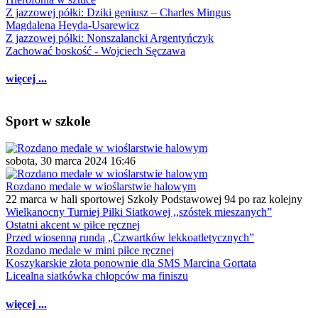
Z jazzowej półki: Dziki geniusz – Charles Mingus
Magdalena Heyda-Usarewicz
Z jazzowej półki: Nonszalancki Argentyńczyk
Zachować boskość - Wojciech Sęczawa
więcej ...
Sport w szkole
sobota, 30 marca 2024 16:46
Rozdano medale w wioślarstwie halowym
22 marca w hali sportowej Szkoły Podstawowej 94 po raz kolejny
Wielkanocny Turniej Piłki Siatkowej ,,szóstek mieszanych”
Ostatni akcent w piłce ręcznej
Przed wiosenną rundą „Czwartków lekkoatletycznych”
Rozdano medale w mini piłce ręcznej
Koszykarskie złota ponownie dla SMS Marcina Gortata
Licealna siatkówka chłopców ma finiszu
więcej ...