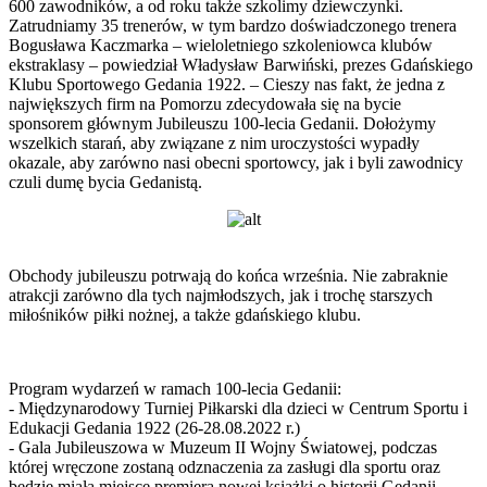
600 zawodników, a od roku także szkolimy dziewczynki.
Zatrudniamy 35 trenerów, w tym bardzo doświadczonego trenera
Bogusława Kaczmarka – wieloletniego szkoleniowca klubów
ekstraklasy – powiedział Władysław Barwiński, prezes Gdańskiego
Klubu Sportowego Gedania 1922. – Cieszy nas fakt, że jedna z
największych firm na Pomorzu zdecydowała się na bycie
sponsorem głównym Jubileuszu 100-lecia Gedanii. Dołożymy
wszelkich starań, aby związane z nim uroczystości wypadły
okazale, aby zarówno nasi obecni sportowcy, jak i byli zawodnicy
czuli dumę bycia Gedanistą.
Obchody jubileuszu potrwają do końca września. Nie zabraknie
atrakcji zarówno dla tych najmłodszych, jak i trochę starszych
miłośników piłki nożnej, a także gdańskiego klubu.
Program wydarzeń w ramach 100-lecia Gedanii:
- Międzynarodowy Turniej Piłkarski dla dzieci w Centrum Sportu i
Edukacji Gedania 1922 (26-28.08.2022 r.)
- Gala Jubileuszowa w Muzeum II Wojny Światowej, podczas
której wręczone zostaną odznaczenia za zasługi dla sportu oraz
będzie miała miejsce premiera nowej książki o historii Gedanii