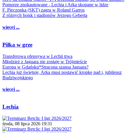
Pomorze znokautowane - Lechia i Arka skopane w lidze
F. Pieczonka (SKT) zagra w Roland Garros
Z różnych boisk i stadionów Jerzego Geberta
więcej ...
Piłka w grze
Transferowa ofensywa w Lechii trwa
Młodzież z Jaguara nie zostaje w Trójmieście
Europa w Gdańsku*Stracona szansa Jaguara?
Lechia już świętuje, Arka musi postawić kropkę nad i, jubileusz
Budziwojskiego
więcej ...
Lechia
środa, 08 lipca 2026 19:31