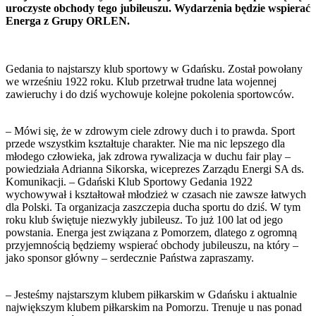
uroczyste obchody tego jubileuszu. Wydarzenia będzie wspierać
Energa z Grupy ORLEN.
Gedania to najstarszy klub sportowy w Gdańsku. Został powołany
we wrześniu 1922 roku. Klub przetrwał trudne lata wojennej
zawieruchy i do dziś wychowuje kolejne pokolenia sportowców.
– Mówi się, że w zdrowym ciele zdrowy duch i to prawda. Sport
przede wszystkim kształtuje charakter. Nie ma nic lepszego dla
młodego człowieka, jak zdrowa rywalizacja w duchu fair play –
powiedziała Adrianna Sikorska, wiceprezes Zarządu Energi SA ds.
Komunikacji. – Gdański Klub Sportowy Gedania 1922
wychowywał i kształtował młodzież w czasach nie zawsze łatwych
dla Polski. Ta organizacja zaszczepia ducha sportu do dziś. W tym
roku klub świętuje niezwykły jubileusz. To już 100 lat od jego
powstania. Energa jest związana z Pomorzem, dlatego z ogromną
przyjemnością będziemy wspierać obchody jubileuszu, na który –
jako sponsor główny – serdecznie Państwa zapraszamy.
– Jesteśmy najstarszym klubem piłkarskim w Gdańsku i aktualnie
największym klubem piłkarskim na Pomorzu. Trenuje u nas ponad