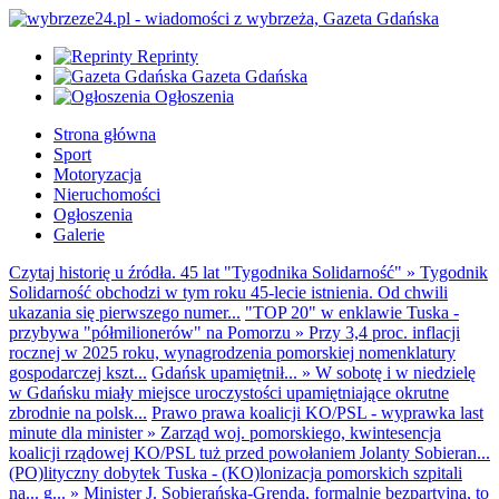
Reprinty
Gazeta Gdańska
Ogłoszenia
Strona główna
Sport
Motoryzacja
Nieruchomości
Ogłoszenia
Galerie
Czytaj historię u źródła. 45 lat "Tygodnika Solidarność"
»
Tygodnik
Solidarność obchodzi w tym roku 45-lecie istnienia. Od chwili
ukazania się pierwszego numer...
"TOP 20" w enklawie Tuska -
przybywa "półmilionerów" na Pomorzu
»
Przy 3,4 proc. inflacji
rocznej w 2025 roku, wynagrodzenia pomorskiej nomenklatury
gospodarczej kszt...
Gdańsk upamiętnił...
»
W sobotę i w niedzielę
w Gdańsku miały miejsce uroczystości upamiętniające okrutne
zbrodnie na polsk...
Prawo prawa koalicji KO/PSL - wyprawka last
minute dla minister
»
Zarząd woj. pomorskiego, kwintesencja
koalicji rządowej KO/PSL tuż przed powołaniem Jolanty Sobieran...
(PO)lityczny dobytek Tuska - (KO)lonizacja pomorskich szpitali
na... g...
»
Minister J. Sobierańska-Grenda, formalnie bezpartyjna, to