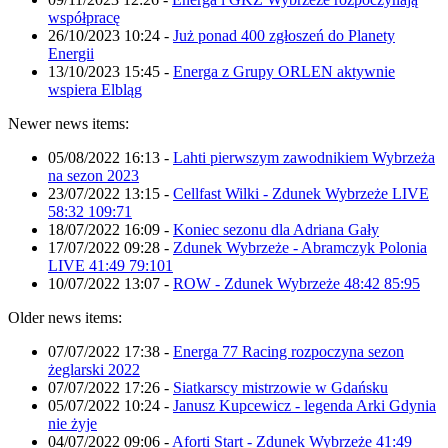
współpracę
26/10/2023 10:24
-
Już ponad 400 zgłoszeń do Planety
Energii
13/10/2023 15:45
-
Energa z Grupy ORLEN aktywnie
wspiera Elbląg
Newer news items:
05/08/2022 16:13
-
Lahti pierwszym zawodnikiem Wybrzeża
na sezon 2023
23/07/2022 13:15
-
Cellfast Wilki - Zdunek Wybrzeże LIVE
58:32 109:71
18/07/2022 16:09
-
Koniec sezonu dla Adriana Gały
17/07/2022 09:28
-
Zdunek Wybrzeże - Abramczyk Polonia
LIVE 41:49 79:101
10/07/2022 13:07
-
ROW - Zdunek Wybrzeże 48:42 85:95
Older news items:
07/07/2022 17:38
-
Energa 77 Racing rozpoczyna sezon
żeglarski 2022
07/07/2022 17:26
-
Siatkarscy mistrzowie w Gdańsku
05/07/2022 10:24
-
Janusz Kupcewicz - legenda Arki Gdynia
nie żyje
04/07/2022 09:06
-
Aforti Start - Zdunek Wybrzeże 41:49