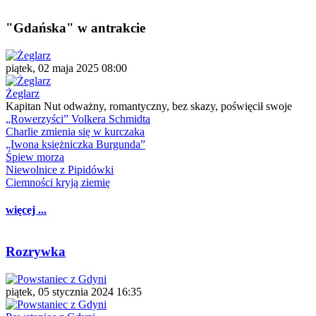
"Gdańska" w antrakcie
piątek, 02 maja 2025 08:00
Żeglarz
Kapitan Nut odważny, romantyczny, bez skazy, poświęcił swoje
„Rowerzyści” Volkera Schmidta
Charlie zmienia się w kurczaka
„Iwona księżniczka Burgunda”
Śpiew morza
Niewolnice z Pipidówki
Ciemności kryją ziemię
więcej ...
Rozrywka
piątek, 05 stycznia 2024 16:35