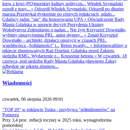
krew z krwi (PO)morskiej kultury polityczn...
Włodek Szymański
zszedł z trasy...
»
Odszedł Włodek Szymański. Odszedł po długim
marszu.Przemykał dyskretnie po różnych redakcjach, gdańs...
Gdańscy radni: "nie" dla honorowania UPA
»
Oświadczenie Rady
Miasta Gdańska w sprawie decyzji Prezydenta Ukrainy
Wołodymyra Zełenskiego o nadan...
Nie żyje Krzysztof Dowgiałło,
wybitny opozycjonista PRL, autor słynnej...
»
Zmarł Krzysztof
Dowgiałło – architekt, działacz opozycji w czasach PRL,
współtwórca „Solidarności” i...
Beton twardy...
»
Informowaliśmy o
pikiecie zbuntowanych Rad Dzielnic Gdańska przed Żakiem,
siedzibą RMG. Wydarzenie z...
Kruszenie betonu
»
W czwartek, 18
czerwca, pod siedzibą Rady Miasta Gdańska (dawnego Żaku)
odbędzie się pikieta zbuntow...
Wiadomości
czwartek, 06 sierpnia 2026 09:01
"TOP 20" w enklawie Tuska - przybywa "półmilionerów" na
Pomorzu
Przy 3,4 proc. inflacji rocznej w 2025 roku, wynagrodzenia
pomorskiej