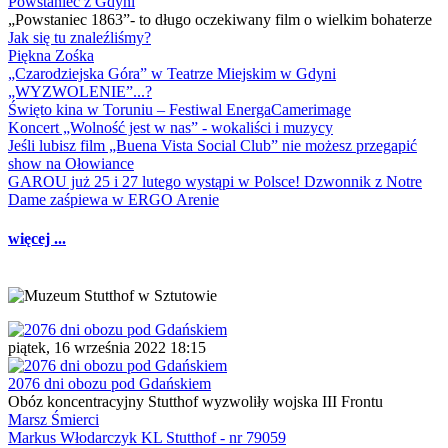
Powstaniec z Gdyni
„Powstaniec 1863”- to długo oczekiwany film o wielkim bohaterze
Jak się tu znaleźliśmy?
Piękna Zośka
„Czarodziejska Góra” w Teatrze Miejskim w Gdyni
„WYZWOLENIE”...?
Święto kina w Toruniu – Festiwal EnergaCamerimage
Koncert „Wolność jest w nas” - wokaliści i muzycy
Jeśli lubisz film „Buena Vista Social Club” nie możesz przegapić
show na Ołowiance
GAROU już 25 i 27 lutego wystąpi w Polsce! Dzwonnik z Notre
Dame zaśpiewa w ERGO Arenie
więcej ...
piątek, 16 września 2022 18:15
2076 dni obozu pod Gdańskiem
Obóz koncentracyjny Stutthof wyzwoliły wojska III Frontu
Marsz Śmierci
Markus Włodarczyk KL Stutthof - nr 79059