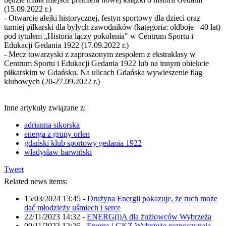
(15.09.2022 r.)
- Otwarcie alejki historycznej, festyn sportowy dla dzieci oraz
turniej piłkarski dla byłych zawodników (kategoria: oldboje +40 lat)
pod tytułem „Historia łączy pokolenia" w Centrum Sportu i
Edukacji Gedania 1922 (17.09.2022 r.)
- Mecz towarzyski z zaproszonym zespołem z ekstraklasy w
Centrum Sportu i Edukacji Gedania 1922 lub na innym obiekcie
piłkarskim w Gdańsku. Na ulicach Gdańska wywieszenie flag
klubowych (20-27.09.2022 r.)
Inne artykuły związane z:
adrianna sikorska
energa z grupy orlen
gdański klub sportowy gedania 1922
władysław barwiński
Tweet
Related news items:
15/03/2024 13:45
-
Drużyna Energii pokazuje, że ruch może
dać młodzieży uśmiech i serce
22/11/2023 14:32
-
ENERG(i)A dla żużlowców Wybrzeża
09/11/2023 12:26
-
Energa i GKŻ Wybrzeże rozpoczynają