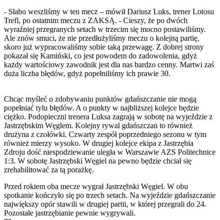
- Słabo weszliśmy w ten mecz – mówił Dariusz Luks, trener Lotosu
Trefl, po ostatnim meczu z ZAKSĄ. - Cieszy, że po dwóch
wyraźniej przegranych setach w trzecim się mocno postawiliśmy.
Ale znów smuci, że nie przedłużyliśmy meczu o kolejną partię,
skoro już wypracowaliśmy sobie taką przewagę. Z dobrej strony
pokazał się Kamiński, co jest powodem do zadowolenia, gdyż
każdy wartościowy zawodnik jest dla nas bardzo cenny. Martwi zaś
duża liczba błędów, gdyż popełniliśmy ich prawie 30.
Chcąc myśleć o zdobywaniu punktów gdańszczanie nie mogą
popełniać tylu błędów. A o punkty w najbliższej kolejce będzie
ciężko. Podopieczni trenera Luksa zagrają w sobotę na wyjeździe z
Jastrzębskim Węglem. Kolejny rywal gdańszczan to również
drużyna z czołówki. Czwarty zespół poprzedniego sezonu w tym
również mierzy wysoko. W drugiej kolejce ekipa z Jastrzębia
Zdroju dość niespodziewanie uległa w Warszawie AZS Politechnice
1:3. W sobotę Jastrzębski Węgiel na pewno będzie chciał się
zrehabilitować za tą porażkę.
Przed rokiem oba mecze wygrał Jastrzębski Węgiel. W obu
spotkanie kończyło się po trzech setach. Na wyjeździe gdańszczanie
największy opór stawili w drugiej partii, w której przegrali do 24.
Pozostałe jastrzębianie pewnie wygrywali.