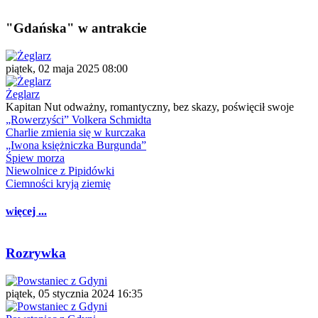
"Gdańska" w antrakcie
piątek, 02 maja 2025 08:00
Żeglarz
Kapitan Nut odważny, romantyczny, bez skazy, poświęcił swoje
„Rowerzyści” Volkera Schmidta
Charlie zmienia się w kurczaka
„Iwona księżniczka Burgunda”
Śpiew morza
Niewolnice z Pipidówki
Ciemności kryją ziemię
więcej ...
Rozrywka
piątek, 05 stycznia 2024 16:35