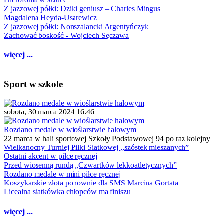
Z jazzowej półki: Dziki geniusz – Charles Mingus
Magdalena Heyda-Usarewicz
Z jazzowej półki: Nonszalancki Argentyńczyk
Zachować boskość - Wojciech Sęczawa
więcej ...
Sport w szkole
sobota, 30 marca 2024 16:46
Rozdano medale w wioślarstwie halowym
22 marca w hali sportowej Szkoły Podstawowej 94 po raz kolejny
Wielkanocny Turniej Piłki Siatkowej ,,szóstek mieszanych”
Ostatni akcent w piłce ręcznej
Przed wiosenną rundą „Czwartków lekkoatletycznych”
Rozdano medale w mini piłce ręcznej
Koszykarskie złota ponownie dla SMS Marcina Gortata
Licealna siatkówka chłopców ma finiszu
więcej ...