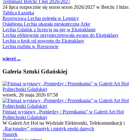
Terminarz Betclic I ligi 2026/2027
24 lipca rozpocznie się sezon sezon 2026/2027 w Betclic I lidze.
Tablica Łazarka
Rezerwowa Lechia poległa w Legnicy
Osłabiona Lechia ukarała nieskuteczną Arkę
Lechia Gdańsk z licencją na grę w Ekstraklasie
Lechia efektownie przypieczętowała awans do Ekstraklasy
Lechia o krok od powrotu do Ekstraklasy
Lechia rozbita w Rzeszowie
więcej ...
Galeria Sztuki Gdańskiej
wtorek, 26 maja 2026 07:58
Finisaż wystawy „Pomiędzy / Przenikania” w Galerii Art Hol
Politechniki Gdańskiej
W Galerii Art Hol na Wydziale Elektroniki, Telekomunikacji i
„Racjonalny” romantyk i mistyk epoki danych
Staszek
Hierofonia w sztuce