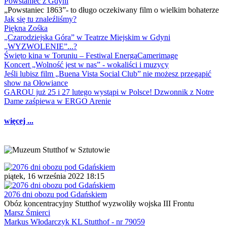
Powstaniec z Gdyni
„Powstaniec 1863”- to długo oczekiwany film o wielkim bohaterze
Jak się tu znaleźliśmy?
Piękna Zośka
„Czarodziejska Góra” w Teatrze Miejskim w Gdyni
„WYZWOLENIE”...?
Święto kina w Toruniu – Festiwal EnergaCamerimage
Koncert „Wolność jest w nas” - wokaliści i muzycy
Jeśli lubisz film „Buena Vista Social Club” nie możesz przegapić
show na Ołowiance
GAROU już 25 i 27 lutego wystąpi w Polsce! Dzwonnik z Notre
Dame zaśpiewa w ERGO Arenie
więcej ...
piątek, 16 września 2022 18:15
2076 dni obozu pod Gdańskiem
Obóz koncentracyjny Stutthof wyzwoliły wojska III Frontu
Marsz Śmierci
Markus Włodarczyk KL Stutthof - nr 79059