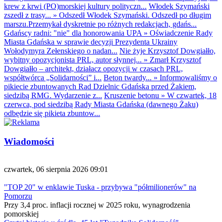
krew z krwi (PO)morskiej kultury polityczn...
Włodek Szymański
zszedł z trasy...
»
Odszedł Włodek Szymański. Odszedł po długim
marszu.Przemykał dyskretnie po różnych redakcjach, gdańs...
Gdańscy radni: "nie" dla honorowania UPA
»
Oświadczenie Rady
Miasta Gdańska w sprawie decyzji Prezydenta Ukrainy
Wołodymyra Zełenskiego o nadan...
Nie żyje Krzysztof Dowgiałło,
wybitny opozycjonista PRL, autor słynnej...
»
Zmarł Krzysztof
Dowgiałło – architekt, działacz opozycji w czasach PRL,
współtwórca „Solidarności” i...
Beton twardy...
»
Informowaliśmy o
pikiecie zbuntowanych Rad Dzielnic Gdańska przed Żakiem,
siedzibą RMG. Wydarzenie z...
Kruszenie betonu
»
W czwartek, 18
czerwca, pod siedzibą Rady Miasta Gdańska (dawnego Żaku)
odbędzie się pikieta zbuntow...
Wiadomości
czwartek, 06 sierpnia 2026 09:01
"TOP 20" w enklawie Tuska - przybywa "półmilionerów" na
Pomorzu
Przy 3,4 proc. inflacji rocznej w 2025 roku, wynagrodzenia
pomorskiej