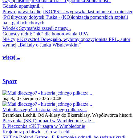
Czytaj historię u źródła. 45 lat "Tygodnika Solidarność"
Gdańsk upamiętnił...
Prawo prawa koalicji KO/PSL - wyprawka last minute dla minister
(PO)lityczny dobytek Tuska - (KO)lonizacja pomorskich szpitali
na... garbach chorych
Włodek Szymański zszedł z trasy...
Gdańscy radni: "nie" dla honorowania UPA
Nie żyje Krzysztof Dowgiałło, wybitny opozycjonista PRL, autor
słynnej „Ballady o Janku Wiśniewskim”
więcej ...
Sport
piątek, 07 sierpnia 2026 20:48
Mati dlaczego? - historia jednego piłkarza...
Bramkarz Lechii. Od A-klasy do Ekstraklasy. Współtwórca historii
Pieczonka (SKT) odpadł w Wimbledonie, ale...
F. Pieczonka (SKT) zagra w Wimbledonie
Krajobraz po bitwie... Co w Lechii...
SKT na Roland Garros - F. Pieczonka odpadł, bo sędzia ukradł...