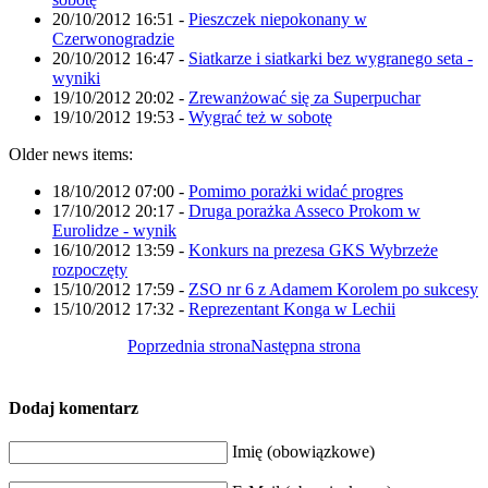
20/10/2012 16:51
-
Pieszczek niepokonany w
Czerwonogradzie
20/10/2012 16:47
-
Siatkarze i siatkarki bez wygranego seta -
wyniki
19/10/2012 20:02
-
Zrewanżować się za Superpuchar
19/10/2012 19:53
-
Wygrać też w sobotę
Older news items:
18/10/2012 07:00
-
Pomimo porażki widać progres
17/10/2012 20:17
-
Druga porażka Asseco Prokom w
Eurolidze - wynik
16/10/2012 13:59
-
Konkurs na prezesa GKS Wybrzeże
rozpoczęty
15/10/2012 17:59
-
ZSO nr 6 z Adamem Korolem po sukcesy
15/10/2012 17:32
-
Reprezentant Konga w Lechii
Poprzednia strona
Następna strona
Dodaj komentarz
Imię (obowiązkowe)