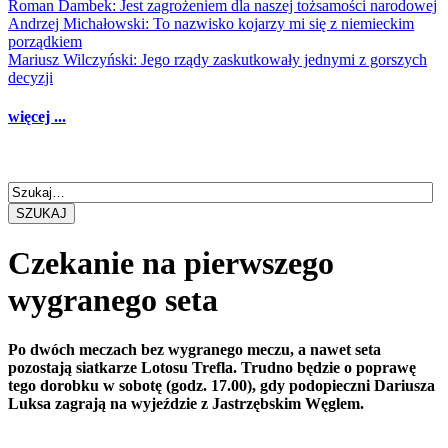
Roman Dambek: Jest zagrożeniem dla naszej tożsamości narodowej
Andrzej Michałowski: To nazwisko kojarzy mi się z niemieckim
porządkiem
Mariusz Wilczyński: Jego rządy zaskutkowały jednymi z gorszych
decyzji
więcej ...
SZUKAJ
Czekanie na pierwszego
wygranego seta
Po dwóch meczach bez wygranego meczu, a nawet seta
pozostają siatkarze Lotosu Trefla. Trudno będzie o poprawę
tego dorobku w sobotę (godz. 17.00), gdy podopieczni Dariusza
Luksa zagrają na wyjeździe z Jastrzębskim Węglem.