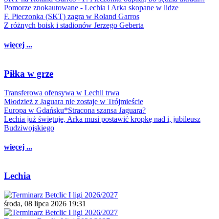
Pomorze znokautowane - Lechia i Arka skopane w lidze
F. Pieczonka (SKT) zagra w Roland Garros
Z różnych boisk i stadionów Jerzego Geberta
więcej ...
Piłka w grze
Transferowa ofensywa w Lechii trwa
Młodzież z Jaguara nie zostaje w Trójmieście
Europa w Gdańsku*Stracona szansa Jaguara?
Lechia już świętuje, Arka musi postawić kropkę nad i, jubileusz
Budziwojskiego
więcej ...
Lechia
środa, 08 lipca 2026 19:31