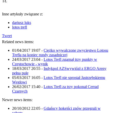
TŁ
Inne artykuły związane z:
dariusz luks
lotos trefl
Tweet
Related news items:
01/04/2017 19:07
-
Ciężko wywalczone zwycięstwo Lotosu
Trefla na koniec rundy zasadniczej
24/03/2017 23:04
-
Lotos Trefl zgarnął trzy punkty w
Częstochowie - wynik
18/03/2017 20:55
-
Indykpol AZSwywiózł z ERGO Areny
pełną pulę
05/03/2017 16:05
-
Lotos Trefl nie sprostał Jastrzębskiemu
Węglowi
26/02/2017 15:40
-
Lotos Trefl za trzy pokonał Cerrad
Czarnych
Newer news items:
20/10/2012 22:05
-
Gdańscy hokeiści znów przegrali w
sobotę