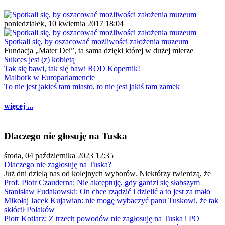
poniedziałek, 10 kwietnia 2017 18:04
Spotkali się, by oszacować możliwości założenia muzeum
Fundacja „Mater Dei”, ta sama dzięki której w dużej mierze
Sukces jest (z) kobietą
Tak się bawi, tak się bawi ROD Kopernik!
Malbork w Europarlamencie
To nie jest jakieś tam miasto, to nie jest jakiś tam zamek
więcej ...
Dlaczego nie głosuję na Tuska
środa, 04 października 2023 12:35
Dlaczego nie zagłosuję na Tuska?
Już dni dzielą nas od kolejnych wyborów. Niektórzy twierdzą, że
Prof. Piotr Czauderna: Nie akceptuję, gdy gardzi się słabszym
Stanisław Fudakowski: On chce rządzić i dzielić a to jest za mało
Mikołaj Jacek Kujawian: nie mogę wybaczyć panu Tuskowi, że tak
skłócił Polaków
Piotr Kotlarz: Z trzech powodów nie zagłosuję na Tuska i PO