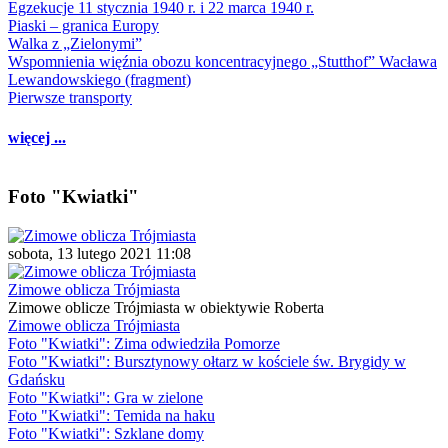
Egzekucje 11 stycznia 1940 r. i 22 marca 1940 r.
Piaski – granica Europy
Walka z „Zielonymi”
Wspomnienia więźnia obozu koncentracyjnego „Stutthof” Wacława
Lewandowskiego (fragment)
Pierwsze transporty
więcej ...
Foto "Kwiatki"
sobota, 13 lutego 2021 11:08
Zimowe oblicza Trójmiasta
Zimowe oblicze Trójmiasta w obiektywie Roberta
Zimowe oblicza Trójmiasta
Foto "Kwiatki": Zima odwiedziła Pomorze
Foto "Kwiatki": Bursztynowy ołtarz w kościele św. Brygidy w
Gdańsku
Foto "Kwiatki": Gra w zielone
Foto "Kwiatki": Temida na haku
Foto "Kwiatki": Szklane domy