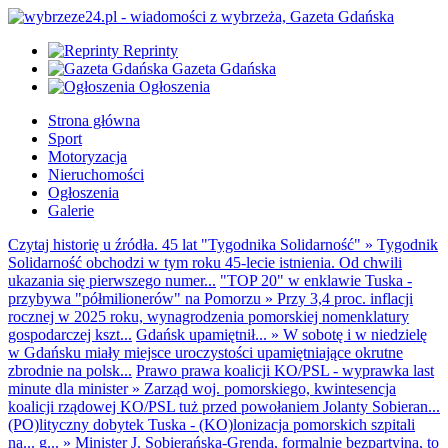
Reprinty
Gazeta Gdańska
Ogłoszenia
Strona główna
Sport
Motoryzacja
Nieruchomości
Ogłoszenia
Galerie
Czytaj historię u źródła. 45 lat "Tygodnika Solidarność"
»
Tygodnik
Solidarność obchodzi w tym roku 45-lecie istnienia. Od chwili
ukazania się pierwszego numer...
"TOP 20" w enklawie Tuska -
przybywa "półmilionerów" na Pomorzu
»
Przy 3,4 proc. inflacji
rocznej w 2025 roku, wynagrodzenia pomorskiej nomenklatury
gospodarczej kszt...
Gdańsk upamiętnił...
»
W sobotę i w niedzielę
w Gdańsku miały miejsce uroczystości upamiętniające okrutne
zbrodnie na polsk...
Prawo prawa koalicji KO/PSL - wyprawka last
minute dla minister
»
Zarząd woj. pomorskiego, kwintesencja
koalicji rządowej KO/PSL tuż przed powołaniem Jolanty Sobieran...
(PO)lityczny dobytek Tuska - (KO)lonizacja pomorskich szpitali
na... g...
»
Minister J. Sobierańska-Grenda, formalnie bezpartyjna, to