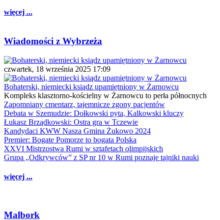
więcej ...
Wiadomości z Wybrzeża
czwartek, 18 września 2025 17:09
Bohaterski, niemiecki ksiądz upamiętniony w Żarnowcu
Kompleks klasztorno-kościelny w Żarnowcu to perła północnych
Zapomniany cmentarz, tajemnicze zgony pacjentów
Debata w Szemudzie: Dołkowski pyta, Kalkowski kluczy
Łukasz Brządkowski: Ostra gra w Tczewie
Kandydaci KWW Nasza Gmina Żukowo 2024
Premier: Bogate Pomorze to bogata Polska
XXVI Mistrzostwa Rumi w sztafetach olimpijskich
Grupa „Odkrywców” z SP nr 10 w Rumi poznaje tajniki nauki
więcej ...
Malbork