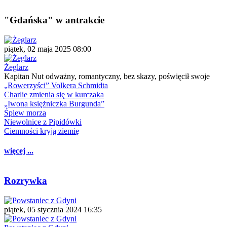
"Gdańska" w antrakcie
piątek, 02 maja 2025 08:00
Żeglarz
Kapitan Nut odważny, romantyczny, bez skazy, poświęcił swoje
„Rowerzyści” Volkera Schmidta
Charlie zmienia się w kurczaka
„Iwona księżniczka Burgunda”
Śpiew morza
Niewolnice z Pipidówki
Ciemności kryją ziemię
więcej ...
Rozrywka
piątek, 05 stycznia 2024 16:35