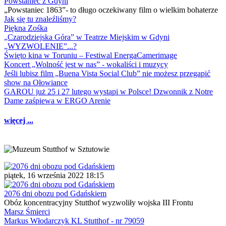
Powstaniec z Gdyni
„Powstaniec 1863”- to długo oczekiwany film o wielkim bohaterze
Jak się tu znaleźliśmy?
Piękna Zośka
„Czarodziejska Góra” w Teatrze Miejskim w Gdyni
„WYZWOLENIE”...?
Święto kina w Toruniu – Festiwal EnergaCamerimage
Koncert „Wolność jest w nas” - wokaliści i muzycy
Jeśli lubisz film „Buena Vista Social Club” nie możesz przegapić
show na Ołowiance
GAROU już 25 i 27 lutego wystąpi w Polsce! Dzwonnik z Notre
Dame zaśpiewa w ERGO Arenie
więcej ...
piątek, 16 września 2022 18:15
2076 dni obozu pod Gdańskiem
Obóz koncentracyjny Stutthof wyzwoliły wojska III Frontu
Marsz Śmierci
Markus Włodarczyk KL Stutthof - nr 79059