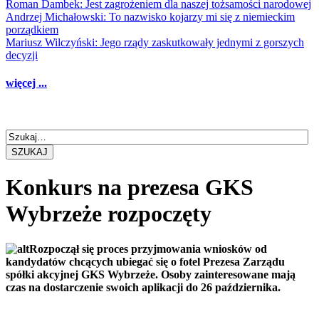
Roman Dambek: Jest zagrożeniem dla naszej tożsamości narodowej
Andrzej Michałowski: To nazwisko kojarzy mi się z niemieckim
porządkiem
Mariusz Wilczyński: Jego rządy zaskutkowały jednymi z gorszych
decyzji
więcej ...
SZUKAJ
Konkurs na prezesa GKS
Wybrzeże rozpoczęty
Rozpoczął się proces przyjmowania wniosków od
kandydatów chcących ubiegać się o fotel Prezesa Zarządu
spółki akcyjnej GKS Wybrzeże. Osoby zainteresowane mają
czas na dostarczenie swoich aplikacji do 26 października.