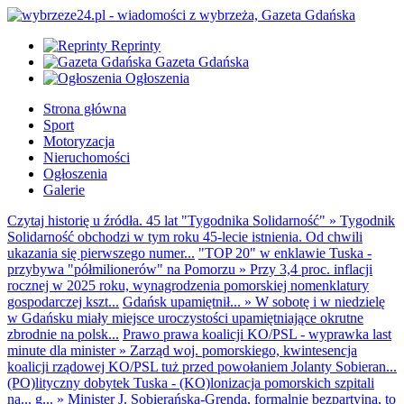
Reprinty
Gazeta Gdańska
Ogłoszenia
Strona główna
Sport
Motoryzacja
Nieruchomości
Ogłoszenia
Galerie
Czytaj historię u źródła. 45 lat "Tygodnika Solidarność"
»
Tygodnik
Solidarność obchodzi w tym roku 45-lecie istnienia. Od chwili
ukazania się pierwszego numer...
"TOP 20" w enklawie Tuska -
przybywa "półmilionerów" na Pomorzu
»
Przy 3,4 proc. inflacji
rocznej w 2025 roku, wynagrodzenia pomorskiej nomenklatury
gospodarczej kszt...
Gdańsk upamiętnił...
»
W sobotę i w niedzielę
w Gdańsku miały miejsce uroczystości upamiętniające okrutne
zbrodnie na polsk...
Prawo prawa koalicji KO/PSL - wyprawka last
minute dla minister
»
Zarząd woj. pomorskiego, kwintesencja
koalicji rządowej KO/PSL tuż przed powołaniem Jolanty Sobieran...
(PO)lityczny dobytek Tuska - (KO)lonizacja pomorskich szpitali
na... g...
»
Minister J. Sobierańska-Grenda, formalnie bezpartyjna, to