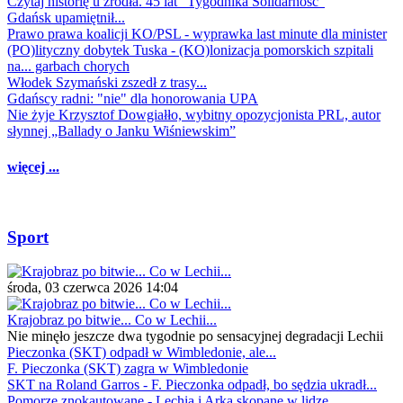
Czytaj historię u źródła. 45 lat "Tygodnika Solidarność"
Gdańsk upamiętnił...
Prawo prawa koalicji KO/PSL - wyprawka last minute dla minister
(PO)lityczny dobytek Tuska - (KO)lonizacja pomorskich szpitali
na... garbach chorych
Włodek Szymański zszedł z trasy...
Gdańscy radni: "nie" dla honorowania UPA
Nie żyje Krzysztof Dowgiałło, wybitny opozycjonista PRL, autor
słynnej „Ballady o Janku Wiśniewskim”
więcej ...
Sport
środa, 03 czerwca 2026 14:04
Krajobraz po bitwie... Co w Lechii...
Nie minęło jeszcze dwa tygodnie po sensacyjnej degradacji Lechii
Pieczonka (SKT) odpadł w Wimbledonie, ale...
F. Pieczonka (SKT) zagra w Wimbledonie
SKT na Roland Garros - F. Pieczonka odpadł, bo sędzia ukradł...
Pomorze znokautowane - Lechia i Arka skopane w lidze