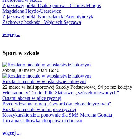
Z jazzowej półki: Dziki geniusz – Charles Mingus
Magdalena Heyda-Usarewicz
Z jazzowej półki: Nonszalancki Argentyńczyk
Zachować boskość - Wojciech Sęczawa
więcej ...
Sport w szkole
sobota, 30 marca 2024 16:46
Rozdano medale w wioślarstwie halowym
22 marca w hali sportowej Szkoły Podstawowej 94 po raz kolejny
Wielkanocny Turniej Piłki Siatkowej ,,szóstek mieszanych”
Ostatni akcent w piłce ręcznej
Przed wiosenną rundą „Czwartków lekkoatletycznych”
Rozdano medale w mini piłce ręcznej
Koszykarskie złota ponownie dla SMS Marcina Gortata
Licealna siatkówka chłopców ma finiszu
więcej ...