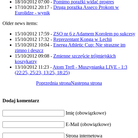
18/10/2012 07:00
-
Pomimo porażki widać progres
17/10/2012 20:17
-
Druga porażka Asseco Prokom w
Eurolidze - wynik
Older news items:
15/10/2012 17:59
-
ZSO nr 6 z Adamem Korolem po sukcesy
15/10/2012 17:32
-
Reprezentant Konga w Lechii
15/10/2012 10:04
-
Energa Athletic Cup: Nie straszne im
zimno i deszcz
15/10/2012 09:08
-
Zmienne szczęście trójmiejskich
koszykarzy
13/10/2012 11:23
-
Atom Trefl - Muszynianka LIVE - 1:3
(22:25, 25:23, 13:25, 18:25)
Poprzednia strona
Następna strona
Dodaj komentarz
Imię (obowiązkowe)
E-Mail (obowiązkowe)
Strona internetowa