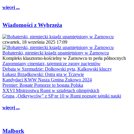
więcej ...
Wiadomości z Wybrzeża
czwartek, 18 września 2025 17:09
Bohaterski, niemiecki ksiądz upamiętniony w Żarnowcu
Kompleks klasztorno-kościelny w Żarnowcu to perła północnych
Zapomniany cmentarz, tajemnicze zgony pacjentów
Debata w Szemudzie: Dołkowski pyta, Kalkowski kluczy
Łukasz Brządkowski: Ostra gra w Tczewie
Kandydaci KWW Nasza Gmina Żukowo 2024
Premier: Bogate Pomorze to bogata Polska
XXVI Mistrzostwa Rumi w sztafetach olimpijskich
Grupa „Odkrywców” z SP nr 10 w Rumi poznaje tajniki nauki
więcej ...
Malbork