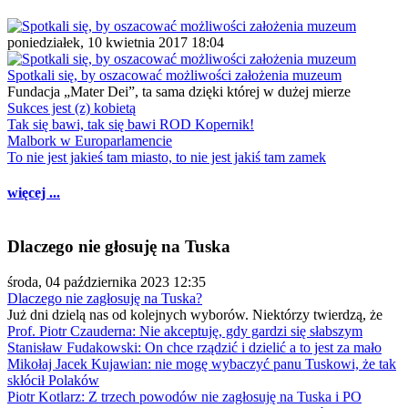
poniedziałek, 10 kwietnia 2017 18:04
Spotkali się, by oszacować możliwości założenia muzeum
Fundacja „Mater Dei”, ta sama dzięki której w dużej mierze
Sukces jest (z) kobietą
Tak się bawi, tak się bawi ROD Kopernik!
Malbork w Europarlamencie
To nie jest jakieś tam miasto, to nie jest jakiś tam zamek
więcej ...
Dlaczego nie głosuję na Tuska
środa, 04 października 2023 12:35
Dlaczego nie zagłosuję na Tuska?
Już dni dzielą nas od kolejnych wyborów. Niektórzy twierdzą, że
Prof. Piotr Czauderna: Nie akceptuję, gdy gardzi się słabszym
Stanisław Fudakowski: On chce rządzić i dzielić a to jest za mało
Mikołaj Jacek Kujawian: nie mogę wybaczyć panu Tuskowi, że tak
skłócił Polaków
Piotr Kotlarz: Z trzech powodów nie zagłosuję na Tuska i PO