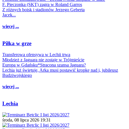
F. Pieczonka (SKT) zagra w Roland Garros
Z różnych boisk i stadionów Jerzego Geberta
Jacek...
więcej ...
Piłka w grze
Transferowa ofensywa w Lechii trwa
Młodzież z Jaguara nie zostaje w Trójmieście
Europa w Gdańsku*Stracona szansa Jaguara?
Lechia już świętuje, Arka musi postawić kropkę nad i, jubileusz
Budziwojskiego
więcej ...
Lechia
środa, 08 lipca 2026 19:31