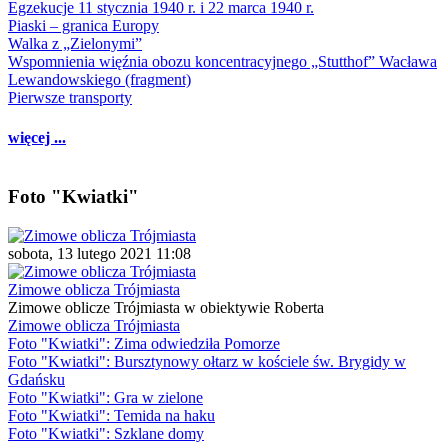
Egzekucje 11 stycznia 1940 r. i 22 marca 1940 r.
Piaski – granica Europy
Walka z „Zielonymi”
Wspomnienia więźnia obozu koncentracyjnego „Stutthof” Wacława
Lewandowskiego (fragment)
Pierwsze transporty
więcej ...
Foto "Kwiatki"
sobota, 13 lutego 2021 11:08
Zimowe oblicza Trójmiasta
Zimowe oblicze Trójmiasta w obiektywie Roberta
Zimowe oblicza Trójmiasta
Foto "Kwiatki": Zima odwiedziła Pomorze
Foto "Kwiatki": Bursztynowy ołtarz w kościele św. Brygidy w
Gdańsku
Foto "Kwiatki": Gra w zielone
Foto "Kwiatki": Temida na haku
Foto "Kwiatki": Szklane domy