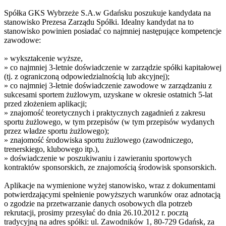
Spółka GKS Wybrzeże S.A.w Gdańsku poszukuje kandydata na
stanowisko Prezesa Zarządu Spółki. Idealny kandydat na to
stanowisko powinien posiadać co najmniej następujące kompetencje
zawodowe:
» wykształcenie wyższe,
» co najmniej 3-letnie doświadczenie w zarządzie spółki kapitałowej
(tj. z ograniczoną odpowiedzialnością lub akcyjnej);
» co najmniej 3-letnie doświadczenie zawodowe w zarządzaniu z
sukcesami sportem żużlowym, uzyskane w okresie ostatnich 5-lat
przed złożeniem aplikacji;
» znajomość teoretycznych i praktycznych zagadnień z zakresu
sportu żużlowego, w tym przepisów (w tym przepisów wydanych
przez władze sportu żużlowego);
» znajomość środowiska sportu żużlowego (zawodniczego,
trenerskiego, klubowego itp.),
» doświadczenie w poszukiwaniu i zawieraniu sportowych
kontraktów sponsorskich, ze znajomością środowisk sponsorskich.
Aplikacje na wymienione wyżej stanowisko, wraz z dokumentami
potwierdzającymi spełnienie powyższych warunków oraz adnotacją
o zgodzie na przetwarzanie danych osobowych dla potrzeb
rekrutacji, prosimy przesyłać do dnia 26.10.2012 r. pocztą
tradycyjną na adres spółki: ul. Zawodników 1, 80-729 Gdańsk, za