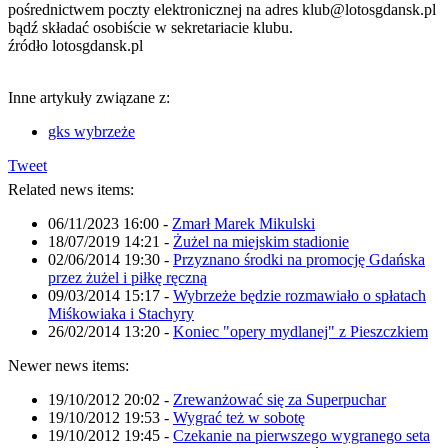
pośrednictwem poczty elektronicznej na adres klub@lotosgdansk.pl
bądź składać osobiście w sekretariacie klubu.
źródło lotosgdansk.pl
Inne artykuły związane z:
gks wybrzeże
Tweet
Related news items:
06/11/2023 16:00
-
Zmarł Marek Mikulski
18/07/2019 14:21
-
Żużel na miejskim stadionie
02/06/2014 19:30
-
Przyznano środki na promocję Gdańska
przez żużel i piłkę ręczną
09/03/2014 15:17
-
Wybrzeże będzie rozmawiało o spłatach
Miśkowiaka i Stachyry
26/02/2014 13:20
-
Koniec "opery mydlanej" z Pieszczkiem
Newer news items:
19/10/2012 20:02
-
Zrewanżować się za Superpuchar
19/10/2012 19:53
-
Wygrać też w sobotę
19/10/2012 19:45
-
Czekanie na pierwszego wygranego seta