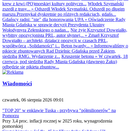
krew z krwi (PO)morskiej kultury polityczn...
Włodek Szymański
zszedł z trasy...
»
Odszedł Włodek Szymański. Odszedł po długim
marszu.Przemykał dyskretnie po różnych redakcjach, gdańs...
Gdańscy radni: "nie" dla honorowania UPA
»
Oświadczenie Rady
Miasta Gdańska w sprawie decyzji Prezydenta Ukrainy
Wołodymyra Zełenskiego o nadan...
Nie żyje Krzysztof Dowgiałło,
wybitny opozycjonista PRL, autor słynnej...
»
Zmarł Krzysztof
Dowgiałło – architekt, działacz opozycji w czasach PRL,
współtwórca „Solidarności” i...
Beton twardy...
»
Informowaliśmy o
pikiecie zbuntowanych Rad Dzielnic Gdańska przed Żakiem,
siedzibą RMG. Wydarzenie z...
Kruszenie betonu
»
W czwartek, 18
czerwca, pod siedzibą Rady Miasta Gdańska (dawnego Żaku)
odbędzie się pikieta zbuntow...
Wiadomości
czwartek, 06 sierpnia 2026 09:01
"TOP 20" w enklawie Tuska - przybywa "półmilionerów" na
Pomorzu
Przy 3,4 proc. inflacji rocznej w 2025 roku, wynagrodzenia
pomorskiej