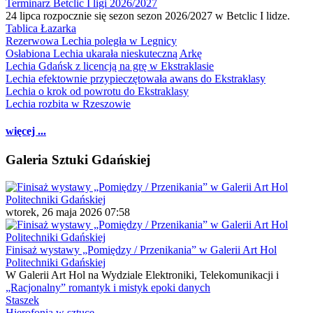
Terminarz Betclic I ligi 2026/2027
24 lipca rozpocznie się sezon sezon 2026/2027 w Betclic I lidze.
Tablica Łazarka
Rezerwowa Lechia poległa w Legnicy
Osłabiona Lechia ukarała nieskuteczną Arkę
Lechia Gdańsk z licencją na grę w Ekstraklasie
Lechia efektownie przypieczętowała awans do Ekstraklasy
Lechia o krok od powrotu do Ekstraklasy
Lechia rozbita w Rzeszowie
więcej ...
Galeria Sztuki Gdańskiej
wtorek, 26 maja 2026 07:58
Finisaż wystawy „Pomiędzy / Przenikania” w Galerii Art Hol
Politechniki Gdańskiej
W Galerii Art Hol na Wydziale Elektroniki, Telekomunikacji i
„Racjonalny” romantyk i mistyk epoki danych
Staszek
Hierofonia w sztuce