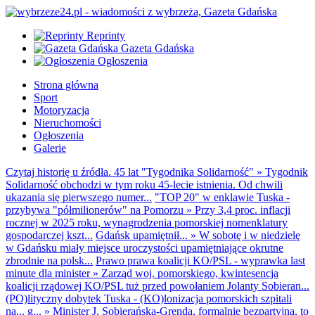
Reprinty
Gazeta Gdańska
Ogłoszenia
Strona główna
Sport
Motoryzacja
Nieruchomości
Ogłoszenia
Galerie
Czytaj historię u źródła. 45 lat "Tygodnika Solidarność"
»
Tygodnik
Solidarność obchodzi w tym roku 45-lecie istnienia. Od chwili
ukazania się pierwszego numer...
"TOP 20" w enklawie Tuska -
przybywa "półmilionerów" na Pomorzu
»
Przy 3,4 proc. inflacji
rocznej w 2025 roku, wynagrodzenia pomorskiej nomenklatury
gospodarczej kszt...
Gdańsk upamiętnił...
»
W sobotę i w niedzielę
w Gdańsku miały miejsce uroczystości upamiętniające okrutne
zbrodnie na polsk...
Prawo prawa koalicji KO/PSL - wyprawka last
minute dla minister
»
Zarząd woj. pomorskiego, kwintesencja
koalicji rządowej KO/PSL tuż przed powołaniem Jolanty Sobieran...
(PO)lityczny dobytek Tuska - (KO)lonizacja pomorskich szpitali
na... g...
»
Minister J. Sobierańska-Grenda, formalnie bezpartyjna, to