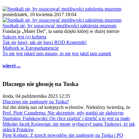
poniedziałek, 10 kwietnia 2017 18:04
Spotkali się, by oszacować możliwości założenia muzeum
Fundacja „Mater Dei”, ta sama dzięki której w dużej mierze
Sukces jest (z) kobietą
Tak się bawi, tak się bawi ROD Kopernik!
Malbork w Europarlamencie
To nie jest jakieś tam miasto, to nie jest jakiś tam zamek
więcej ...
Dlaczego nie głosuję na Tuska
środa, 04 października 2023 12:35
Dlaczego nie zagłosuję na Tuska?
Już dni dzielą nas od kolejnych wyborów. Niektórzy twierdzą, że
Prof. Piotr Czauderna: Nie akceptuję, gdy gardzi się słabszym
Stanisław Fudakowski: On chce rządzić i dzielić a to jest za mało
Mikołaj Jacek Kujawian: nie mogę wybaczyć panu Tuskowi, że tak
skłócił Polaków
Piotr Kotlarz: Z trzech powodów nie zagłosuję na Tuska i PO