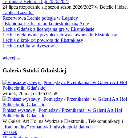
Terminarz Betclic I ligi 2026/2027
24 lipca rozpocznie się sezon sezon 2026/2027 w Betclic I lidze.
Tablica Łazarka
Rezerwowa Lechia poległa w Legnicy
Osłabiona Lechia ukarała nieskuteczną Arkę
Lechia Gdańsk z licencją na grę w Ekstraklasie
Lechia efektownie przypieczętowała awans do Ekstraklasy
Lechia o krok od powrotu do Ekstraklasy
Lechia rozbita w Rzeszowie
więcej ...
Galeria Sztuki Gdańskiej
wtorek, 26 maja 2026 07:58
Finisaż wystawy „Pomiędzy / Przenikania” w Galerii Art Hol
Politechniki Gdańskiej
W Galerii Art Hol na Wydziale Elektroniki, Telekomunikacji i
„Racjonalny” romantyk i mistyk epoki danych
Staszek
Hierofonia w sztuce