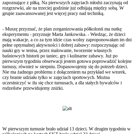
zapoznające z piłką. Na pierwszych zajęciach młodsi zaczynają od
rozgrzewki, ale na trzeciej godzinie już odbijają między sobą. W
grupie zaawansowanej jest więcej pracy nad techniką.
- Muszę przyznać, że plan zorganizowania półkolonii ma nutkę
eksperymentu - przyznaje Marta Jankowska. - Wiedząc, że dzieci
mają wakacje, a co za tym idzie czas wolny zaproponowałam im dni
pełne optymalnej aktywności i dobrej zabawy: rozpoczynając od
nauki gry w tenisa, przez malowanie, tworzenie własnych
baśniowych historii po taniec, gry i kulinarne zabawy. Już po
pierwszym tygodniu obserwacji jestem gotowa poprowadzić kolejne
turnusy, również w sierpniu. Dopasowujemy się do potrzeb dzieci.
Nie ma żadnego problemu z dołączeniem na przykład we wtorek,
czy branie udziału tylko w zajęciach sportowych. Można
uczestniczyć w ilu się chce turnusach, a dla stałych bywalców i
rodzeństw przewidujemy zniżki.
W pierwszym turnusie brało udział 13 dzieci. W drugim tygodniu w