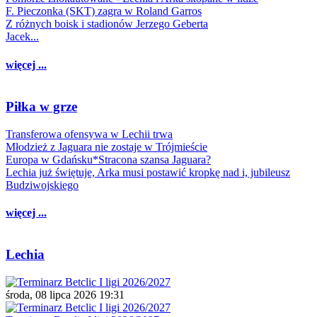
F. Pieczonka (SKT) zagra w Roland Garros
Z różnych boisk i stadionów Jerzego Geberta
Jacek...
więcej ...
Piłka w grze
Transferowa ofensywa w Lechii trwa
Młodzież z Jaguara nie zostaje w Trójmieście
Europa w Gdańsku*Stracona szansa Jaguara?
Lechia już świętuje, Arka musi postawić kropkę nad i, jubileusz
Budziwojskiego
więcej ...
Lechia
środa, 08 lipca 2026 19:31