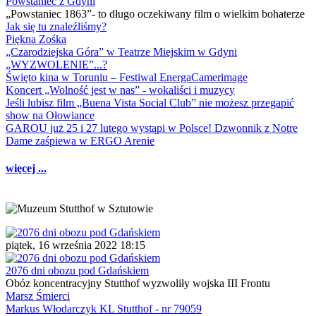
Powstaniec z Gdyni
„Powstaniec 1863”- to długo oczekiwany film o wielkim bohaterze
Jak się tu znaleźliśmy?
Piękna Zośka
„Czarodziejska Góra” w Teatrze Miejskim w Gdyni
„WYZWOLENIE”...?
Święto kina w Toruniu – Festiwal EnergaCamerimage
Koncert „Wolność jest w nas” - wokaliści i muzycy
Jeśli lubisz film „Buena Vista Social Club” nie możesz przegapić
show na Ołowiance
GAROU już 25 i 27 lutego wystąpi w Polsce! Dzwonnik z Notre
Dame zaśpiewa w ERGO Arenie
więcej ...
piątek, 16 września 2022 18:15
2076 dni obozu pod Gdańskiem
Obóz koncentracyjny Stutthof wyzwoliły wojska III Frontu
Marsz Śmierci
Markus Włodarczyk KL Stutthof - nr 79059