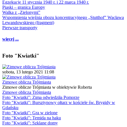
Egzekucje 11 stycznia 1940 r. i 22 marca 1940 r.
Piaski – granica Europy
Walka z „Zielonymi”
Wspomnienia więźnia obozu koncentracyjnego „Stutthof” Wacława
Lewandowskiego (fragment)
Pierwsze transporty
więcej ...
Foto "Kwiatki"
sobota, 13 lutego 2021 11:08
Zimowe oblicza Trójmiasta
Zimowe oblicze Trójmiasta w obiektywie Roberta
Zimowe oblicza Trójmiasta
Foto "Kwiatki": Zima odwiedziła Pomorze
Foto "Kwiatki": Bursztynowy ołtarz w kościele św. Brygidy w
Gdańsku
Foto "Kwiatki": Gra w zielone
Foto "Kwiatki": Temida na haku
Foto "Kwiatki": Szklane domy