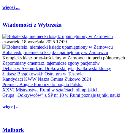
więcej ...
Wiadomości z Wybrzeża
czwartek, 18 września 2025 17:09
Bohaterski, niemiecki ksiądz upamiętniony w Żarnowcu
Kompleks klasztorno-kościelny w Żarnowcu to perła północnych
Zapomniany cmentarz, tajemnicze zgony pacjentów
Debata w Szemudzie: Dołkowski pyta, Kalkowski kluczy
Łukasz Brządkowski: Ostra gra w Tczewie
Kandydaci KWW Nasza Gmina Żukowo 2024
Premier: Bogate Pomorze to bogata Polska
XXVI Mistrzostwa Rumi w sztafetach olimpijskich
Grupa „Odkrywców” z SP nr 10 w Rumi poznaje tajniki nauki
więcej ...
Malbork