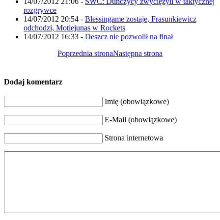
14/07/2012 21:06
-
SWC: Duńczycy zwyciężyli w taktycznej
rozgrywce
14/07/2012 20:54
-
Blessingame zostaje, Frasunkiewicz
odchodzi, Motiejunas w Rockets
14/07/2012 16:33
-
Deszcz nie pozwolił na finał
Poprzednia strona
Następna strona
Dodaj komentarz
Imię (obowiązkowe)
E-Mail (obowiązkowe)
Strona internetowa