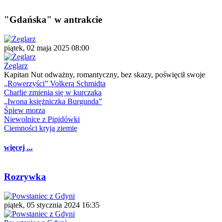
"Gdańska" w antrakcie
piątek, 02 maja 2025 08:00
Żeglarz
Kapitan Nut odważny, romantyczny, bez skazy, poświęcił swoje
„Rowerzyści” Volkera Schmidta
Charlie zmienia się w kurczaka
„Iwona księżniczka Burgunda”
Śpiew morza
Niewolnice z Pipidówki
Ciemności kryją ziemię
więcej ...
Rozrywka
piątek, 05 stycznia 2024 16:35