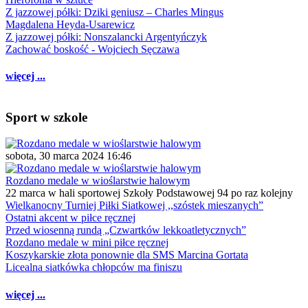
Z jazzowej półki: Dziki geniusz – Charles Mingus
Magdalena Heyda-Usarewicz
Z jazzowej półki: Nonszalancki Argentyńczyk
Zachować boskość - Wojciech Sęczawa
więcej ...
Sport w szkole
sobota, 30 marca 2024 16:46
Rozdano medale w wioślarstwie halowym
22 marca w hali sportowej Szkoły Podstawowej 94 po raz kolejny
Wielkanocny Turniej Piłki Siatkowej ,,szóstek mieszanych”
Ostatni akcent w piłce ręcznej
Przed wiosenną rundą „Czwartków lekkoatletycznych”
Rozdano medale w mini piłce ręcznej
Koszykarskie złota ponownie dla SMS Marcina Gortata
Licealna siatkówka chłopców ma finiszu
więcej ...