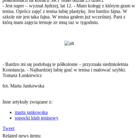
półkoloniach na kortach SKT brało udział 23 dzieci.
- Jest super – wyznał Jędrzej, lat 12. - Mam kolegę z którym gram w
tenisa. Oprócz zajęć z tenisa lubię plastykę. Jest bardzo fajna. W
szkole nie jest taka fajna. W tenisa grałem już wcześniej. Pani z
którą mam zajęcia trenuje ze mną raz w tygodniu.
- Bardzo mi się podobają te półkolonie – przyznała siedmioletnia
Konstancja. - Najbardziej lubię grać w tenisa i malować szybki.
Tomasz Łunkiewicz
fot. Marta Jankowska
Inne artykuły związane z:
marta jankowska
sopocki klub tenisowy
Tweet
Related news items: