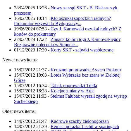
28/04/2025 13:26
-
Nowy zarząd SKT - B. Białaszczyk
prezesem
16/02/2025 10:14
-
Kto oszukał sopockich radnych?
Prokurator wzywa do Bydgoszczy...
19/06/2024 07:53
-
Czy J. Karnowski oszukał radnych? Z
kortów do prokuratury
22/02/2024 17:22
-
Zmiana koloru togi J. Karnowskiego?
Bezprawne polecenia w Sopocie...
01/12/2023 17:39
-
Korty SKT - zabytki współczesne
Newer news items:
15/07/2012 21:37
-
Kemzura poprowadzi Asseco Prokom
15/07/2012 18:03
-
Lotos Wybrzeże bez szans w Zielonej
Górze
15/07/2012 16:34
-
Tabak poprowadzi Trefla
15/07/2012 16:28
-
Kolejne zmiany w Arce
15/07/2012 11:03
-
Stelmet Falubaz wyraził zgodę na występ
Sucheckiego
Older news items:
14/07/2012 21:47
-
Kadrowe szachy zielonogórzan
14/07/2012 21:39
-
Remis i porażka Lechii w sparingach