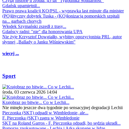
Czytaj historię u źródła. 45 lat "Tygodnika Solidarność"
Gdańsk upamiętnił...
Prawo prawa koalicji KO/PSL - wyprawka last minute dla minister
(PO)lityczny dobytek Tuska - (KO)lonizacja pomorskich szpitali
na... garbach chorych
Włodek Szymański zszedł z trasy...
Gdańscy radni: "nie" dla honorowania UPA
Nie żyje Krzysztof Dowgiałło, wybitny opozycjonista PRL, autor
słynnej „Ballady o Janku Wiśniewskim”
więcej ...
Sport
środa, 03 czerwca 2026 14:04
Krajobraz po bitwie... Co w Lechii...
Nie minęło jeszcze dwa tygodnie po sensacyjnej degradacji Lechii
Pieczonka (SKT) odpadł w Wimbledonie, ale...
F. Pieczonka (SKT) zagra w Wimbledonie
SKT na Roland Garros - F. Pieczonka odpadł, bo sędzia ukradł...
Pomorze znokautowane - Lechia i Arka skopane w lidze