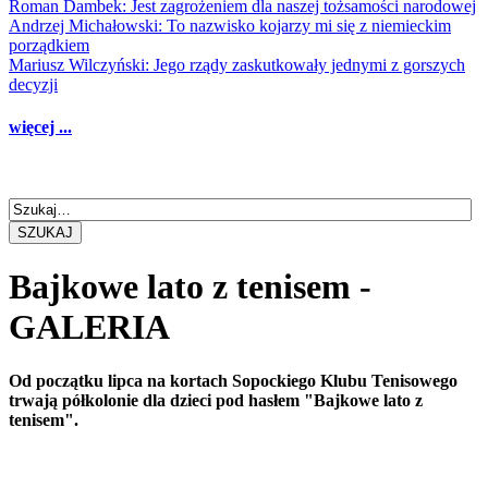
Roman Dambek: Jest zagrożeniem dla naszej tożsamości narodowej
Andrzej Michałowski: To nazwisko kojarzy mi się z niemieckim
porządkiem
Mariusz Wilczyński: Jego rządy zaskutkowały jednymi z gorszych
decyzji
więcej ...
SZUKAJ
Bajkowe lato z tenisem -
GALERIA
Od początku lipca na kortach Sopockiego Klubu Tenisowego
trwają półkolonie dla dzieci pod hasłem "Bajkowe lato z
tenisem".