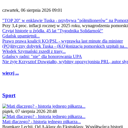
czwartek, 06 sierpnia 2026 09:01
"TOP 20" w enklawie Tuska - przybywa "półmilionerów" na Pomor
Przy 3,4 proc. inflacji rocznej w 2025 roku, wynagrodzenia pomorski
Czytaj historię u źródła. 45 lat "Tygodnika Solidarność"
Gdańsk upamiętnił...
Prawo prawa koalicji KO/PSL - wyprawka last minute dla minister
(PO)lityczny dobytek Tuska - (KO)lonizacja pomorskich szpitali na..
Włodek Szymański zszedł z trasy...
Gdańscy radni: "nie" dla honorowania UPA
Nie żyje Krzysztof Dowgiałło, wybitny opozycjonista PRL, autor sł
więcej ...
Sport
piątek, 07 sierpnia 2026 20:48
Mati dlaczego? - historia jednego piłkarza...
Bramkarz Lechii. Od A-klasy do Ekstraklasy. Współtwórca historii