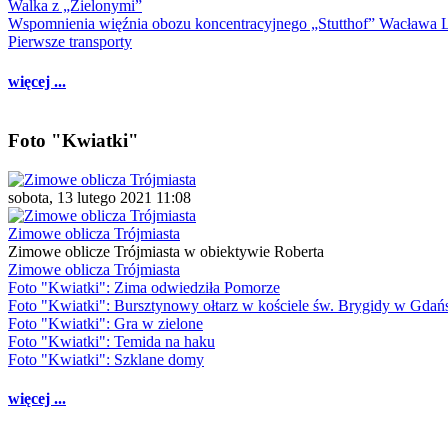
Walka z „Zielonymi”
Wspomnienia więźnia obozu koncentracyjnego „Stutthof” Wacława 
Pierwsze transporty
więcej ...
Foto "Kwiatki"
sobota, 13 lutego 2021 11:08
Zimowe oblicza Trójmiasta
Zimowe oblicze Trójmiasta w obiektywie Roberta
Zimowe oblicza Trójmiasta
Foto "Kwiatki": Zima odwiedziła Pomorze
Foto "Kwiatki": Bursztynowy ołtarz w kościele św. Brygidy w Gdań
Foto "Kwiatki": Gra w zielone
Foto "Kwiatki": Temida na haku
Foto "Kwiatki": Szklane domy
więcej ...