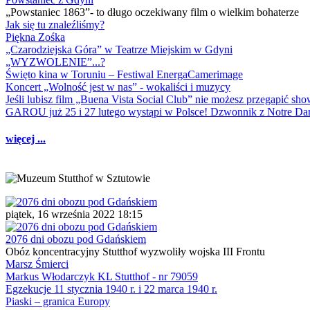
„Powstaniec 1863”- to długo oczekiwany film o wielkim bohaterze
Jak się tu znaleźliśmy?
Piękna Zośka
„Czarodziejska Góra” w Teatrze Miejskim w Gdyni
„WYZWOLENIE”...?
Święto kina w Toruniu – Festiwal EnergaCamerimage
Koncert „Wolność jest w nas” - wokaliści i muzycy
Jeśli lubisz film „Buena Vista Social Club” nie możesz przegapić s
GAROU już 25 i 27 lutego wystąpi w Polsce! Dzwonnik z Notre 
więcej ...
piątek, 16 września 2022 18:15
2076 dni obozu pod Gdańskiem
Obóz koncentracyjny Stutthof wyzwoliły wojska III Frontu
Marsz Śmierci
Markus Włodarczyk KL Stutthof - nr 79059
Egzekucje 11 stycznia 1940 r. i 22 marca 1940 r.
Piaski – granica Europy