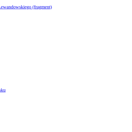
Lewandowskiego (fragment)
sku