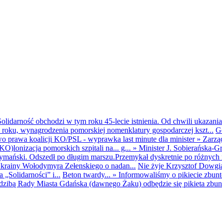
olidarność obchodzi w tym roku 45-lecie istnienia. Od chwili ukazania
25 roku, wynagrodzenia pomorskiej nomenklatury gospodarczej kszt...
G
o prawa koalicji KO/PSL - wyprawka last minute dla minister
»
Zarzą
O)lonizacja pomorskich szpitali na... g...
»
Minister J. Sobierańska-G
mański. Odszedł po długim marszu.Przemykał dyskretnie po różnych r
krainy Wołodymyra Zełenskiego o nadan...
Nie żyje Krzysztof Dowgiał
„Solidarności” i...
Beton twardy...
»
Informowaliśmy o pikiecie zbu
dzibą Rady Miasta Gdańska (dawnego Żaku) odbędzie się pikieta zbun