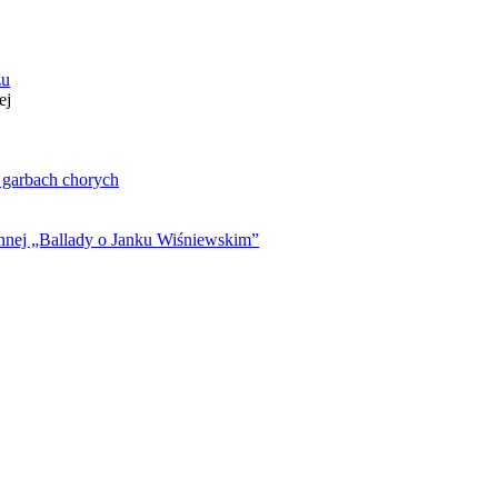
zu
ej
. garbach chorych
ynnej „Ballady o Janku Wiśniewskim”