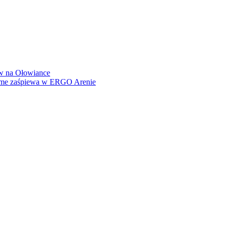
how na Ołowiance
Dame zaśpiewa w ERGO Arenie