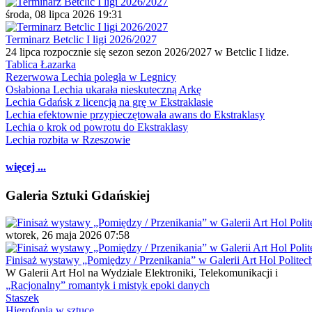
środa, 08 lipca 2026 19:31
Terminarz Betclic I ligi 2026/2027
24 lipca rozpocznie się sezon sezon 2026/2027 w Betclic I lidze.
Tablica Łazarka
Rezerwowa Lechia poległa w Legnicy
Osłabiona Lechia ukarała nieskuteczną Arkę
Lechia Gdańsk z licencją na grę w Ekstraklasie
Lechia efektownie przypieczętowała awans do Ekstraklasy
Lechia o krok od powrotu do Ekstraklasy
Lechia rozbita w Rzeszowie
więcej ...
Galeria Sztuki Gdańskiej
wtorek, 26 maja 2026 07:58
Finisaż wystawy „Pomiędzy / Przenikania” w Galerii Art Hol Politec
W Galerii Art Hol na Wydziale Elektroniki, Telekomunikacji i
„Racjonalny” romantyk i mistyk epoki danych
Staszek
Hierofonia w sztuce