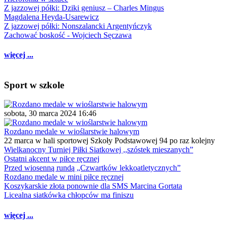
Z jazzowej półki: Dziki geniusz – Charles Mingus
Magdalena Heyda-Usarewicz
Z jazzowej półki: Nonszalancki Argentyńczyk
Zachować boskość - Wojciech Sęczawa
więcej ...
Sport w szkole
sobota, 30 marca 2024 16:46
Rozdano medale w wioślarstwie halowym
22 marca w hali sportowej Szkoły Podstawowej 94 po raz kolejny
Wielkanocny Turniej Piłki Siatkowej ,,szóstek mieszanych”
Ostatni akcent w piłce ręcznej
Przed wiosenną rundą „Czwartków lekkoatletycznych”
Rozdano medale w mini piłce ręcznej
Koszykarskie złota ponownie dla SMS Marcina Gortata
Licealna siatkówka chłopców ma finiszu
więcej ...