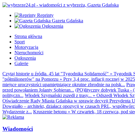
Reprinty
Gazeta Gdańska
Ogłoszenia
Strona główna
Sport
Motoryzacja
Nieruchomości
Ogłoszenia
Galerie
Czytaj historię u źródła. 45 lat "Tygodnika Solidarność"
»
Tygodnik S
"półmilionerów" na Pomorzu
»
Przy 3,4 proc. inflacji rocznej w 20
miejsce uroczystości upamiętniające okrutne zbrodnie na polsk...
Praw
przed powołaniem Jolanty Sobieran...
(PO)lityczny dobytek Tuska - (K
polityczn...
Włodek Szymański zszedł z trasy...
»
Odszedł Włodek Szy
Oświadczenie Rady Miasta Gdańska w sprawie decyzji Prezydenta U
Dowgiałło – architekt, działacz opozycji w czasach PRL, współtwórca 
Wydarzenie z...
Kruszenie betonu
»
W czwartek, 18 czerwca, pod sie
Wiadomości