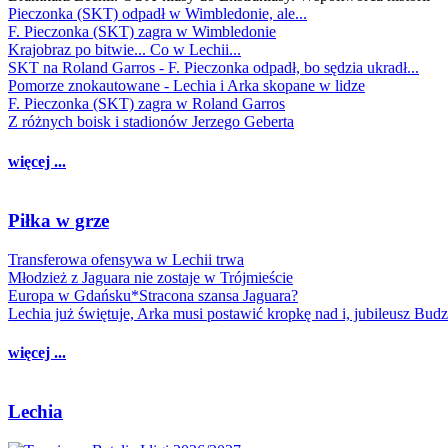
Pieczonka (SKT) odpadł w Wimbledonie, ale...
F. Pieczonka (SKT) zagra w Wimbledonie
Krajobraz po bitwie... Co w Lechii...
SKT na Roland Garros - F. Pieczonka odpadł, bo sędzia ukradł...
Pomorze znokautowane - Lechia i Arka skopane w lidze
F. Pieczonka (SKT) zagra w Roland Garros
Z różnych boisk i stadionów Jerzego Geberta
więcej ...
Piłka w grze
Transferowa ofensywa w Lechii trwa
Młodzież z Jaguara nie zostaje w Trójmieście
Europa w Gdańsku*Stracona szansa Jaguara?
Lechia już świętuje, Arka musi postawić kropkę nad i, jubileusz Bud
więcej ...
Lechia