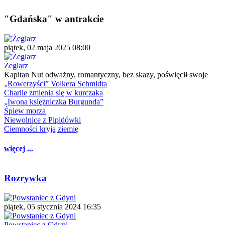
"Gdańska" w antrakcie
piątek, 02 maja 2025 08:00
Żeglarz
Kapitan Nut odważny, romantyczny, bez skazy, poświęcił swoje
„Rowerzyści” Volkera Schmidta
Charlie zmienia się w kurczaka
„Iwona księżniczka Burgunda”
Śpiew morza
Niewolnice z Pipidówki
Ciemności kryją ziemię
więcej ...
Rozrywka
piątek, 05 stycznia 2024 16:35
Powstaniec z Gdyni