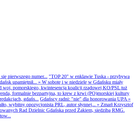
 się pierwszego numer...
"TOP 20" w enklawie Tuska - przybywa
dańsk upamiętnił...
»
W sobotę i w niedzielę w Gdańsku miały
d woj. pomorskiego, kwintesencja koalicji rządowej KO/PSL tuż
renda, formalnie bezpartyjna, to krew z krwi (PO)morskiej kultury
edakcjach, gdańs...
Gdańscy radni: "nie" dla honorowania UPA
»
ło, wybitny opozycjonista PRL, autor słynnej...
»
Zmarł Krzysztof
ntowanych Rad Dzielnic Gdańska przed Żakiem, siedzibą RMG.
tow...