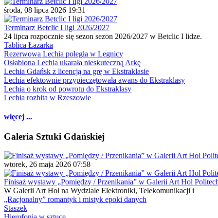
środa, 08 lipca 2026 19:31
Terminarz Betclic I ligi 2026/2027
24 lipca rozpocznie się sezon sezon 2026/2027 w Betclic I lidze.
Tablica Łazarka
Rezerwowa Lechia poległa w Legnicy
Osłabiona Lechia ukarała nieskuteczną Arkę
Lechia Gdańsk z licencją na grę w Ekstraklasie
Lechia efektownie przypieczętowała awans do Ekstraklasy
Lechia o krok od powrotu do Ekstraklasy
Lechia rozbita w Rzeszowie
więcej ...
Galeria Sztuki Gdańskiej
wtorek, 26 maja 2026 07:58
Finisaż wystawy „Pomiędzy / Przenikania” w Galerii Art Hol Politec
W Galerii Art Hol na Wydziale Elektroniki, Telekomunikacji i
„Racjonalny” romantyk i mistyk epoki danych
Staszek
Hierofonia w sztuce