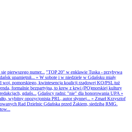
 się pierwszego numer...
"TOP 20" w enklawie Tuska - przybywa
dańsk upamiętnił...
»
W sobotę i w niedzielę w Gdańsku miały
d woj. pomorskiego, kwintesencja koalicji rządowej KO/PSL tuż
renda, formalnie bezpartyjna, to krew z krwi (PO)morskiej kultury
edakcjach, gdańs...
Gdańscy radni: "nie" dla honorowania UPA
»
ło, wybitny opozycjonista PRL, autor słynnej...
»
Zmarł Krzysztof
ntowanych Rad Dzielnic Gdańska przed Żakiem, siedzibą RMG.
tow...