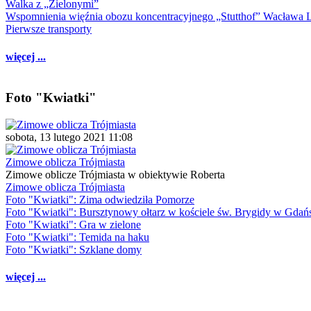
Walka z „Zielonymi”
Wspomnienia więźnia obozu koncentracyjnego „Stutthof” Wacława 
Pierwsze transporty
więcej ...
Foto "Kwiatki"
sobota, 13 lutego 2021 11:08
Zimowe oblicza Trójmiasta
Zimowe oblicze Trójmiasta w obiektywie Roberta
Zimowe oblicza Trójmiasta
Foto "Kwiatki": Zima odwiedziła Pomorze
Foto "Kwiatki": Bursztynowy ołtarz w kościele św. Brygidy w Gdań
Foto "Kwiatki": Gra w zielone
Foto "Kwiatki": Temida na haku
Foto "Kwiatki": Szklane domy
więcej ...