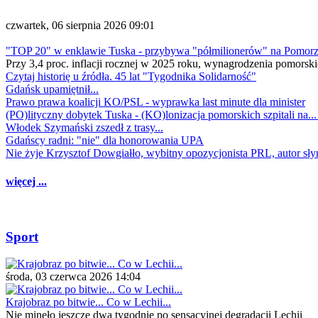
czwartek, 06 sierpnia 2026 09:01
"TOP 20" w enklawie Tuska - przybywa "półmilionerów" na Pomor
Przy 3,4 proc. inflacji rocznej w 2025 roku, wynagrodzenia pomorski
Czytaj historię u źródła. 45 lat "Tygodnika Solidarność"
Gdańsk upamiętnił...
Prawo prawa koalicji KO/PSL - wyprawka last minute dla minister
(PO)lityczny dobytek Tuska - (KO)lonizacja pomorskich szpitali na..
Włodek Szymański zszedł z trasy...
Gdańscy radni: "nie" dla honorowania UPA
Nie żyje Krzysztof Dowgiałło, wybitny opozycjonista PRL, autor sł
więcej ...
Sport
środa, 03 czerwca 2026 14:04
Krajobraz po bitwie... Co w Lechii...
Nie minęło jeszcze dwa tygodnie po sensacyjnej degradacji Lechii