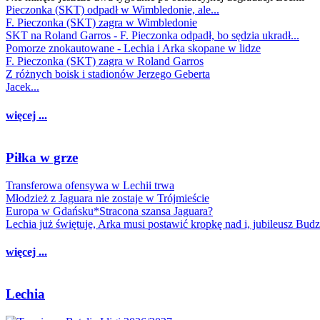
Pieczonka (SKT) odpadł w Wimbledonie, ale...
F. Pieczonka (SKT) zagra w Wimbledonie
SKT na Roland Garros - F. Pieczonka odpadł, bo sędzia ukradł...
Pomorze znokautowane - Lechia i Arka skopane w lidze
F. Pieczonka (SKT) zagra w Roland Garros
Z różnych boisk i stadionów Jerzego Geberta
Jacek...
więcej ...
Piłka w grze
Transferowa ofensywa w Lechii trwa
Młodzież z Jaguara nie zostaje w Trójmieście
Europa w Gdańsku*Stracona szansa Jaguara?
Lechia już świętuje, Arka musi postawić kropkę nad i, jubileusz Bud
więcej ...
Lechia