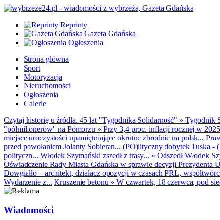
Reprinty
Gazeta Gdańska
Ogłoszenia
Strona główna
Sport
Motoryzacja
Nieruchomości
Ogłoszenia
Galerie
Czytaj historię u źródła. 45 lat "Tygodnika Solidarność"
»
Tygodnik S
"półmilionerów" na Pomorzu
»
Przy 3,4 proc. inflacji rocznej w 20
miejsce uroczystości upamiętniające okrutne zbrodnie na polsk...
Praw
przed powołaniem Jolanty Sobieran...
(PO)lityczny dobytek Tuska - (K
polityczn...
Włodek Szymański zszedł z trasy...
»
Odszedł Włodek Szy
Oświadczenie Rady Miasta Gdańska w sprawie decyzji Prezydenta U
Dowgiałło – architekt, działacz opozycji w czasach PRL, współtwórca 
Wydarzenie z...
Kruszenie betonu
»
W czwartek, 18 czerwca, pod sie
Wiadomości