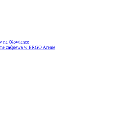
how na Ołowiance
Dame zaśpiewa w ERGO Arenie