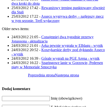
dwa kroki do złota
25/03/2012 17:42
-
Rewanżowy trening punktowany również
dla Stali
25/03/2012 17:22
-
Asseco wygrywa derby – najlepszy mecz
w tym sezonie. Trefl wyłączony
Older news items:
24/03/2012 21:05
-
Conajmniej dwa tygodnie przerwy
Jonassona - aktualizacja
24/03/2012 21:01
-
Arka pewnie wygrała w Elblągu - wynik
24/03/2012 20:52
-
Koszykarskie derby pod dyktando Asseco
- wynik
24/03/2012 16:39
-
Górale wygrali na PGE Arena - wynik
24/03/2012 16:22
-
Sparingowe lanie w Gorzowie, Pedersen
piąty w Memoriale Smoczyka
Poprzednia strona
Następna strona
Dodaj komentarz
Imię (obowiązkowe)