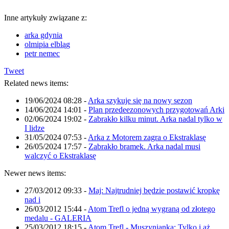
Inne artykuły związane z:
arka gdynia
olmipia elbląg
petr nemec
Tweet
Related news items:
19/06/2024 08:28
-
Arka szykuje się na nowy sezon
14/06/2024 14:01
-
Plan przedeezonowych przygotowań Arki
02/06/2024 19:02
-
Zabrakło kilku minut. Arka nadal tylko w
I lidze
31/05/2024 07:53
-
Arka z Motorem zagra o Ekstraklasę
26/05/2024 17:57
-
Zabrakło bramek. Arka nadal musi
walczyć o Ekstraklasę
Newer news items:
27/03/2012 09:33
-
Maj: Najtrudniej będzie postawić kropkę
nad i
26/03/2012 15:44
-
Atom Trefl o jedną wygraną od złotego
medalu - GALERIA
25/03/2012 18:15
-
Atom Trefl - Muszynianka: Tylko i aż