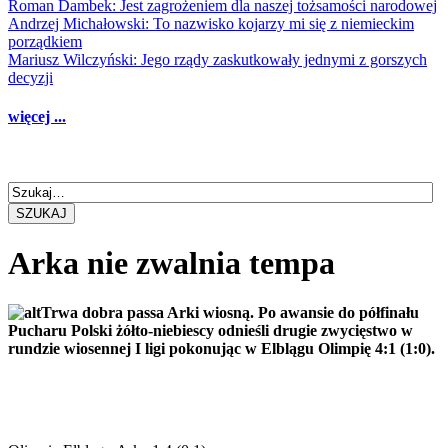
Roman Dambek: Jest zagrożeniem dla naszej tożsamości narodowej
Andrzej Michałowski: To nazwisko kojarzy mi się z niemieckim
porządkiem
Mariusz Wilczyński: Jego rządy zaskutkowały jednymi z gorszych
decyzji
więcej ...
SZUKAJ
Arka nie zwalnia tempa
Trwa dobra passa Arki wiosną. Po awansie do półfinału
Pucharu Polski żółto-niebiescy odnieśli drugie zwycięstwo w
rundzie wiosennej I ligi pokonując w Elblągu Olimpię 4:1 (1:0).