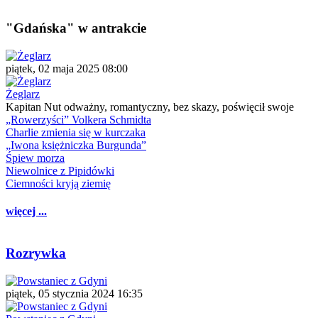
"Gdańska" w antrakcie
piątek, 02 maja 2025 08:00
Żeglarz
Kapitan Nut odważny, romantyczny, bez skazy, poświęcił swoje
„Rowerzyści” Volkera Schmidta
Charlie zmienia się w kurczaka
„Iwona księżniczka Burgunda”
Śpiew morza
Niewolnice z Pipidówki
Ciemności kryją ziemię
więcej ...
Rozrywka
piątek, 05 stycznia 2024 16:35