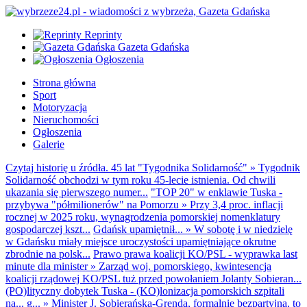
Reprinty
Gazeta Gdańska
Ogłoszenia
Strona główna
Sport
Motoryzacja
Nieruchomości
Ogłoszenia
Galerie
Czytaj historię u źródła. 45 lat "Tygodnika Solidarność"
»
Tygodnik
Solidarność obchodzi w tym roku 45-lecie istnienia. Od chwili
ukazania się pierwszego numer...
"TOP 20" w enklawie Tuska -
przybywa "półmilionerów" na Pomorzu
»
Przy 3,4 proc. inflacji
rocznej w 2025 roku, wynagrodzenia pomorskiej nomenklatury
gospodarczej kszt...
Gdańsk upamiętnił...
»
W sobotę i w niedzielę
w Gdańsku miały miejsce uroczystości upamiętniające okrutne
zbrodnie na polsk...
Prawo prawa koalicji KO/PSL - wyprawka last
minute dla minister
»
Zarząd woj. pomorskiego, kwintesencja
koalicji rządowej KO/PSL tuż przed powołaniem Jolanty Sobieran...
(PO)lityczny dobytek Tuska - (KO)lonizacja pomorskich szpitali
na... g...
»
Minister J. Sobierańska-Grenda, formalnie bezpartyjna, to