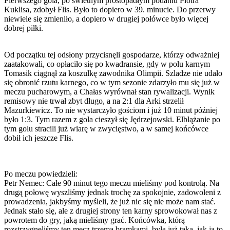
Pierwszego gola, po świetnym prostopadłym podaniu Piotra
Kuklisa, zdobył Flis. Było to dopiero w 39. minucie. Do przerwy
niewiele się zmieniło, a dopiero w drugiej połówce było więcej
dobrej piłki.
Od początku tej odsłony przycisnęli gospodarze, którzy odważniej
zaatakowali, co opłaciło się po kwadransie, gdy w polu karnym
Tomasik ciągnął za koszulkę zawodnika Olimpii. Szladze nie udało
się obronić rzutu karnego, co w tym sezonie zdarzyło mu się już w
meczu pucharowym, a Chałas wyrównał stan rywalizacji. Wynik
remisowy nie trwał zbyt długo, a na 2:1 dla Arki strzelił
Mazurkiewicz. To nie wystarczyło gościom i już 10 minut później
było 1:3. Tym razem z gola cieszył się Jędrzejowski. Elblążanie po
tym golu stracili już wiarę w zwycięstwo, a w samej końcówce
dobił ich jeszcze Flis.
Po meczu powiedzieli:
Petr Nemec: Całe 90 minut tego meczu mieliśmy pod kontrolą. Na
drugą połowę wyszliśmy jednak trochę za spokojnie, zadowoleni z
prowadzenia, jakbyśmy myśleli, że już nic się nie może nam stać.
Jednak stało się, ale z drugiej strony ten karny sprowokował nas z
powrotem do gry, jaką mieliśmy grać. Końcówka, którą
rozstrzygnęliśmy ten mecz trzema bramkami, była już taka, jak ja to