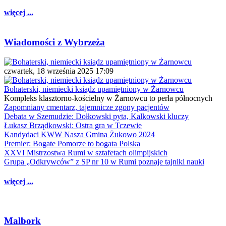
więcej ...
Wiadomości z Wybrzeża
czwartek, 18 września 2025 17:09
Bohaterski, niemiecki ksiądz upamiętniony w Żarnowcu
Kompleks klasztorno-kościelny w Żarnowcu to perła północnych
Zapomniany cmentarz, tajemnicze zgony pacjentów
Debata w Szemudzie: Dołkowski pyta, Kalkowski kluczy
Łukasz Brządkowski: Ostra gra w Tczewie
Kandydaci KWW Nasza Gmina Żukowo 2024
Premier: Bogate Pomorze to bogata Polska
XXVI Mistrzostwa Rumi w sztafetach olimpijskich
Grupa „Odkrywców” z SP nr 10 w Rumi poznaje tajniki nauki
więcej ...
Malbork