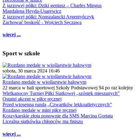
Z jazzowej półki: Dziki geniusz – Charles Mingus
Magdalena Heyda-Usarewicz
Z jazzowej półki: Nonszalancki Argentyńczyk
Zachować boskość - Wojciech Sęczawa
więcej ...
Sport w szkole
sobota, 30 marca 2024 16:46
Rozdano medale w wioślarstwie halowym
22 marca w hali sportowej Szkoły Podstawowej 94 po raz kolejny
Wielkanocny Turniej Piłki Siatkowej ,,szóstek mieszanych”
Ostatni akcent w piłce ręcznej
Przed wiosenną rundą „Czwartków lekkoatletycznych”
Rozdano medale w mini piłce ręcznej
Koszykarskie złota ponownie dla SMS Marcina Gortata
Licealna siatkówka chłopców ma finiszu
więcej ...