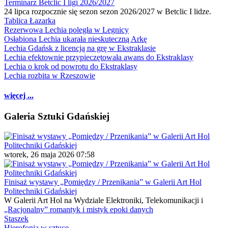
Terminarz Betclic I ligi 2026/2027
24 lipca rozpocznie się sezon sezon 2026/2027 w Betclic I lidze.
Tablica Łazarka
Rezerwowa Lechia poległa w Legnicy
Osłabiona Lechia ukarała nieskuteczną Arkę
Lechia Gdańsk z licencją na grę w Ekstraklasie
Lechia efektownie przypieczętowała awans do Ekstraklasy
Lechia o krok od powrotu do Ekstraklasy
Lechia rozbita w Rzeszowie
więcej ...
Galeria Sztuki Gdańskiej
wtorek, 26 maja 2026 07:58
Finisaż wystawy „Pomiędzy / Przenikania” w Galerii Art Hol
Politechniki Gdańskiej
W Galerii Art Hol na Wydziale Elektroniki, Telekomunikacji i
„Racjonalny” romantyk i mistyk epoki danych
Staszek
Hierofonia w sztuce