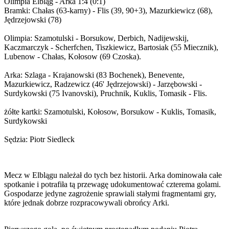
Olimpia Elbląg - Arka 1:4 (0:1)
Bramki: Chałas (63-karny) - Flis (39, 90+3), Mazurkiewicz (68),
Jędrzejowski (78)
Olimpia: Szamotulski - Borsukow, Derbich, Nadijewskij,
Kaczmarczyk - Scherfchen, Tiszkiewicz, Bartosiak (55 Miecznik),
Lubenow - Chałas, Kołosow (69 Czoska).
Arka: Szlaga - Krajanowski (83 Bochenek), Benevente,
Mazurkiewicz, Radzewicz (46' Jędrzejowski) - Jarzębowski -
Surdykowski (75 Ivanovski), Pruchnik, Kuklis, Tomasik - Flis.
żółte kartki: Szamotulski, Kołosow, Borsukow - Kuklis, Tomasik,
Surdykowski
Sędzia: Piotr Siedleck
Mecz w Elblągu należał do tych bez historii. Arka dominowała całe
spotkanie i potrafiła tą przewagę udokumentować czterema golami.
Gospodarze jedyne zagrożenie sprawiali stałymi fragmentami gry,
które jednak dobrze rozpracowywali obrońcy Arki.