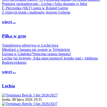
Pomorze znokautowane - Lechia i Arka skopane w lidze
F. Pieczonka (SKT) zagra w Roland Garros
Z różnych boisk i stadionów Jerzego Geberta
więcej ...
Piłka w grze
Transferowa ofensywa w Lechii trwa
Młodzież z Jaguara nie zostaje w Trójmieście
Europa w Gdańsku*Stracona szansa Jaguara?
Lechia już świętuje, Arka musi postawić kropkę nad i, jubileusz
Budziwojskiego
więcej ...
Lechia
środa, 08 lipca 2026 19:31