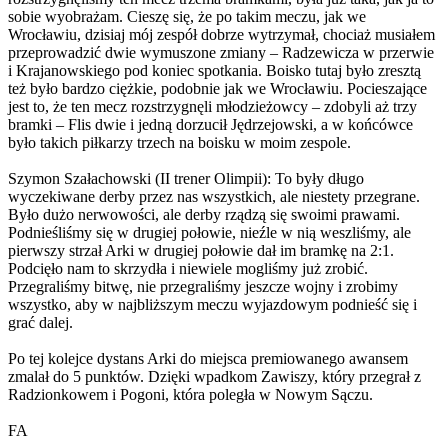
sobie wyobrażam. Cieszę się, że po takim meczu, jak we
Wrocławiu, dzisiaj mój zespół dobrze wytrzymał, chociaż musiałem
przeprowadzić dwie wymuszone zmiany – Radzewicza w przerwie
i Krajanowskiego pod koniec spotkania. Boisko tutaj było zresztą
też było bardzo ciężkie, podobnie jak we Wrocławiu. Pocieszające
jest to, że ten mecz rozstrzygnęli młodzieżowcy – zdobyli aż trzy
bramki – Flis dwie i jedną dorzucił Jędrzejowski, a w końcówce
było takich piłkarzy trzech na boisku w moim zespole.
Szymon Szałachowski (II trener Olimpii): To były długo
wyczekiwane derby przez nas wszystkich, ale niestety przegrane.
Było dużo nerwowości, ale derby rządzą się swoimi prawami.
Podnieśliśmy się w drugiej połowie, nieźle w nią weszliśmy, ale
pierwszy strzał Arki w drugiej połowie dał im bramkę na 2:1.
Podcięło nam to skrzydła i niewiele mogliśmy już zrobić.
Przegraliśmy bitwę, nie przegraliśmy jeszcze wojny i zrobimy
wszystko, aby w najbliższym meczu wyjazdowym podnieść się i
grać dalej.
Po tej kolejce dystans Arki do miejsca premiowanego awansem
zmalał do 5 punktów. Dzięki wpadkom Zawiszy, który przegrał z
Radzionkowem i Pogoni, która poległa w Nowym Sączu.
FA