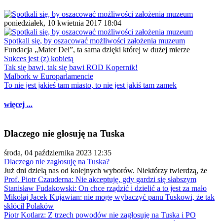
poniedziałek, 10 kwietnia 2017 18:04
Spotkali się, by oszacować możliwości założenia muzeum
Fundacja „Mater Dei”, ta sama dzięki której w dużej mierze
Sukces jest (z) kobietą
Tak się bawi, tak się bawi ROD Kopernik!
Malbork w Europarlamencie
To nie jest jakieś tam miasto, to nie jest jakiś tam zamek
więcej ...
Dlaczego nie głosuję na Tuska
środa, 04 października 2023 12:35
Dlaczego nie zagłosuję na Tuska?
Już dni dzielą nas od kolejnych wyborów. Niektórzy twierdzą, że
Prof. Piotr Czauderna: Nie akceptuję, gdy gardzi się słabszym
Stanisław Fudakowski: On chce rządzić i dzielić a to jest za mało
Mikołaj Jacek Kujawian: nie mogę wybaczyć panu Tuskowi, że tak
skłócił Polaków
Piotr Kotlarz: Z trzech powodów nie zagłosuję na Tuska i PO