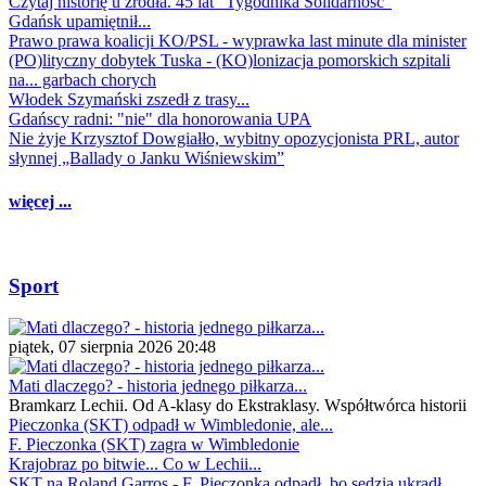
Czytaj historię u źródła. 45 lat "Tygodnika Solidarność"
Gdańsk upamiętnił...
Prawo prawa koalicji KO/PSL - wyprawka last minute dla minister
(PO)lityczny dobytek Tuska - (KO)lonizacja pomorskich szpitali
na... garbach chorych
Włodek Szymański zszedł z trasy...
Gdańscy radni: "nie" dla honorowania UPA
Nie żyje Krzysztof Dowgiałło, wybitny opozycjonista PRL, autor
słynnej „Ballady o Janku Wiśniewskim”
więcej ...
Sport
piątek, 07 sierpnia 2026 20:48
Mati dlaczego? - historia jednego piłkarza...
Bramkarz Lechii. Od A-klasy do Ekstraklasy. Współtwórca historii
Pieczonka (SKT) odpadł w Wimbledonie, ale...
F. Pieczonka (SKT) zagra w Wimbledonie
Krajobraz po bitwie... Co w Lechii...
SKT na Roland Garros - F. Pieczonka odpadł, bo sędzia ukradł...