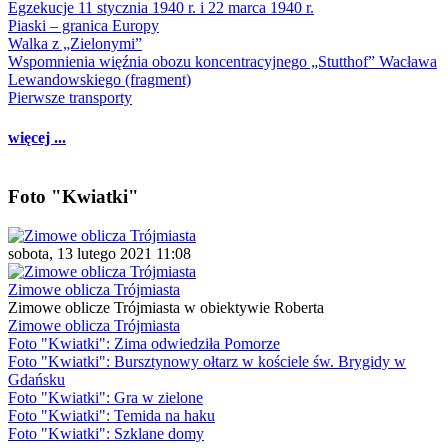
Egzekucje 11 stycznia 1940 r. i 22 marca 1940 r.
Piaski – granica Europy
Walka z „Zielonymi”
Wspomnienia więźnia obozu koncentracyjnego „Stutthof” Wacława
Lewandowskiego (fragment)
Pierwsze transporty
więcej ...
Foto "Kwiatki"
sobota, 13 lutego 2021 11:08
Zimowe oblicza Trójmiasta
Zimowe oblicze Trójmiasta w obiektywie Roberta
Zimowe oblicza Trójmiasta
Foto "Kwiatki": Zima odwiedziła Pomorze
Foto "Kwiatki": Bursztynowy ołtarz w kościele św. Brygidy w
Gdańsku
Foto "Kwiatki": Gra w zielone
Foto "Kwiatki": Temida na haku
Foto "Kwiatki": Szklane domy