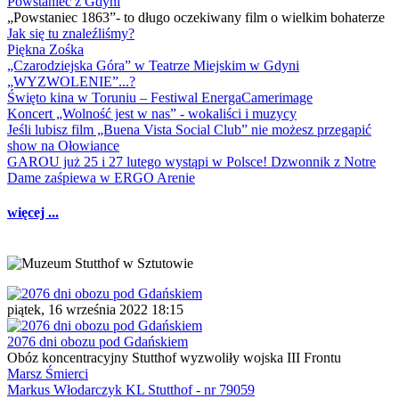
Powstaniec z Gdyni
„Powstaniec 1863”- to długo oczekiwany film o wielkim bohaterze
Jak się tu znaleźliśmy?
Piękna Zośka
„Czarodziejska Góra” w Teatrze Miejskim w Gdyni
„WYZWOLENIE”...?
Święto kina w Toruniu – Festiwal EnergaCamerimage
Koncert „Wolność jest w nas” - wokaliści i muzycy
Jeśli lubisz film „Buena Vista Social Club” nie możesz przegapić
show na Ołowiance
GAROU już 25 i 27 lutego wystąpi w Polsce! Dzwonnik z Notre
Dame zaśpiewa w ERGO Arenie
więcej ...
piątek, 16 września 2022 18:15
2076 dni obozu pod Gdańskiem
Obóz koncentracyjny Stutthof wyzwoliły wojska III Frontu
Marsz Śmierci
Markus Włodarczyk KL Stutthof - nr 79059