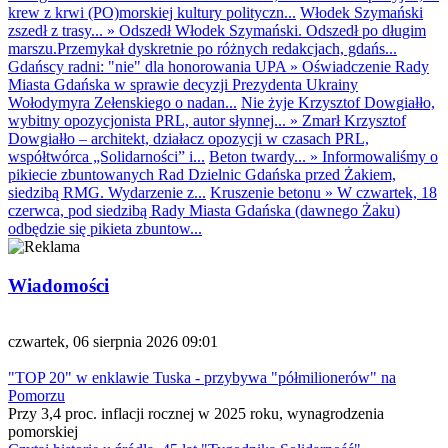
krew z krwi (PO)morskiej kultury polityczn...
Włodek Szymański
zszedł z trasy...
»
Odszedł Włodek Szymański. Odszedł po długim
marszu.Przemykał dyskretnie po różnych redakcjach, gdańs...
Gdańscy radni: "nie" dla honorowania UPA
»
Oświadczenie Rady
Miasta Gdańska w sprawie decyzji Prezydenta Ukrainy
Wołodymyra Zełenskiego o nadan...
Nie żyje Krzysztof Dowgiałło,
wybitny opozycjonista PRL, autor słynnej...
»
Zmarł Krzysztof
Dowgiałło – architekt, działacz opozycji w czasach PRL,
współtwórca „Solidarności” i...
Beton twardy...
»
Informowaliśmy o
pikiecie zbuntowanych Rad Dzielnic Gdańska przed Żakiem,
siedzibą RMG. Wydarzenie z...
Kruszenie betonu
»
W czwartek, 18
czerwca, pod siedzibą Rady Miasta Gdańska (dawnego Żaku)
odbędzie się pikieta zbuntow...
Wiadomości
czwartek, 06 sierpnia 2026 09:01
"TOP 20" w enklawie Tuska - przybywa "półmilionerów" na
Pomorzu
Przy 3,4 proc. inflacji rocznej w 2025 roku, wynagrodzenia
pomorskiej