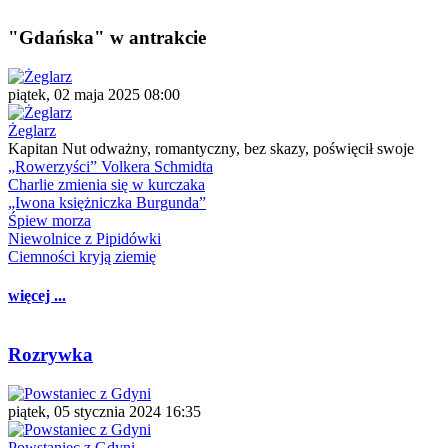
"Gdańska" w antrakcie
piątek, 02 maja 2025 08:00
Żeglarz
Kapitan Nut odważny, romantyczny, bez skazy, poświęcił swoje
„Rowerzyści” Volkera Schmidta
Charlie zmienia się w kurczaka
„Iwona księżniczka Burgunda”
Śpiew morza
Niewolnice z Pipidówki
Ciemności kryją ziemię
więcej ...
Rozrywka
piątek, 05 stycznia 2024 16:35
Powstaniec z Gdyni