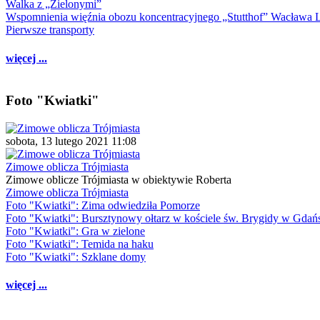
Walka z „Zielonymi”
Wspomnienia więźnia obozu koncentracyjnego „Stutthof” Wacława 
Pierwsze transporty
więcej ...
Foto "Kwiatki"
sobota, 13 lutego 2021 11:08
Zimowe oblicza Trójmiasta
Zimowe oblicze Trójmiasta w obiektywie Roberta
Zimowe oblicza Trójmiasta
Foto "Kwiatki": Zima odwiedziła Pomorze
Foto "Kwiatki": Bursztynowy ołtarz w kościele św. Brygidy w Gdań
Foto "Kwiatki": Gra w zielone
Foto "Kwiatki": Temida na haku
Foto "Kwiatki": Szklane domy
więcej ...