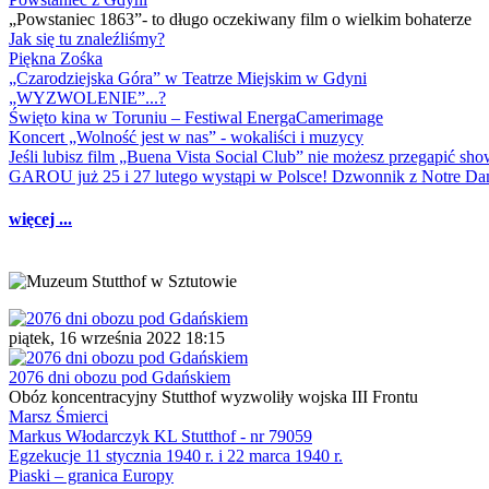
„Powstaniec 1863”- to długo oczekiwany film o wielkim bohaterze
Jak się tu znaleźliśmy?
Piękna Zośka
„Czarodziejska Góra” w Teatrze Miejskim w Gdyni
„WYZWOLENIE”...?
Święto kina w Toruniu – Festiwal EnergaCamerimage
Koncert „Wolność jest w nas” - wokaliści i muzycy
Jeśli lubisz film „Buena Vista Social Club” nie możesz przegapić s
GAROU już 25 i 27 lutego wystąpi w Polsce! Dzwonnik z Notre 
więcej ...
piątek, 16 września 2022 18:15
2076 dni obozu pod Gdańskiem
Obóz koncentracyjny Stutthof wyzwoliły wojska III Frontu
Marsz Śmierci
Markus Włodarczyk KL Stutthof - nr 79059
Egzekucje 11 stycznia 1940 r. i 22 marca 1940 r.
Piaski – granica Europy