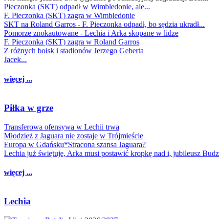
Pieczonka (SKT) odpadł w Wimbledonie, ale...
F. Pieczonka (SKT) zagra w Wimbledonie
SKT na Roland Garros - F. Pieczonka odpadł, bo sędzia ukradł...
Pomorze znokautowane - Lechia i Arka skopane w lidze
F. Pieczonka (SKT) zagra w Roland Garros
Z różnych boisk i stadionów Jerzego Geberta
Jacek...
więcej ...
Piłka w grze
Transferowa ofensywa w Lechii trwa
Młodzież z Jaguara nie zostaje w Trójmieście
Europa w Gdańsku*Stracona szansa Jaguara?
Lechia już świętuje, Arka musi postawić kropkę nad i, jubileusz Bud
więcej ...
Lechia