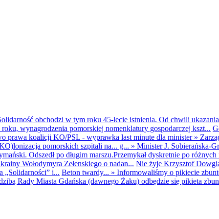
olidarność obchodzi w tym roku 45-lecie istnienia. Od chwili ukazania
25 roku, wynagrodzenia pomorskiej nomenklatury gospodarczej kszt...
G
o prawa koalicji KO/PSL - wyprawka last minute dla minister
»
Zarzą
O)lonizacja pomorskich szpitali na... g...
»
Minister J. Sobierańska-G
mański. Odszedł po długim marszu.Przemykał dyskretnie po różnych r
krainy Wołodymyra Zełenskiego o nadan...
Nie żyje Krzysztof Dowgiał
„Solidarności” i...
Beton twardy...
»
Informowaliśmy o pikiecie zbu
dzibą Rady Miasta Gdańska (dawnego Żaku) odbędzie się pikieta zbun