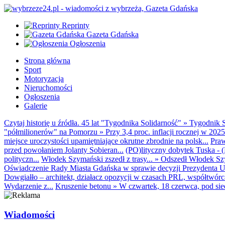
Reprinty
Gazeta Gdańska
Ogłoszenia
Strona główna
Sport
Motoryzacja
Nieruchomości
Ogłoszenia
Galerie
Czytaj historię u źródła. 45 lat "Tygodnika Solidarność"
»
Tygodnik S
"półmilionerów" na Pomorzu
»
Przy 3,4 proc. inflacji rocznej w 20
miejsce uroczystości upamiętniające okrutne zbrodnie na polsk...
Praw
przed powołaniem Jolanty Sobieran...
(PO)lityczny dobytek Tuska - (K
polityczn...
Włodek Szymański zszedł z trasy...
»
Odszedł Włodek Szy
Oświadczenie Rady Miasta Gdańska w sprawie decyzji Prezydenta U
Dowgiałło – architekt, działacz opozycji w czasach PRL, współtwórca 
Wydarzenie z...
Kruszenie betonu
»
W czwartek, 18 czerwca, pod sie
Wiadomości