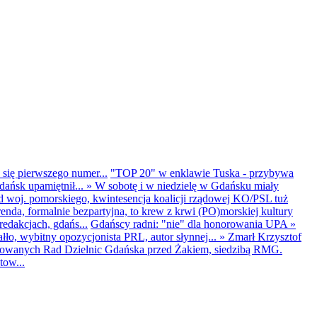
 się pierwszego numer...
"TOP 20" w enklawie Tuska - przybywa
dańsk upamiętnił...
»
W sobotę i w niedzielę w Gdańsku miały
d woj. pomorskiego, kwintesencja koalicji rządowej KO/PSL tuż
renda, formalnie bezpartyjna, to krew z krwi (PO)morskiej kultury
edakcjach, gdańs...
Gdańscy radni: "nie" dla honorowania UPA
»
ło, wybitny opozycjonista PRL, autor słynnej...
»
Zmarł Krzysztof
ntowanych Rad Dzielnic Gdańska przed Żakiem, siedzibą RMG.
tow...