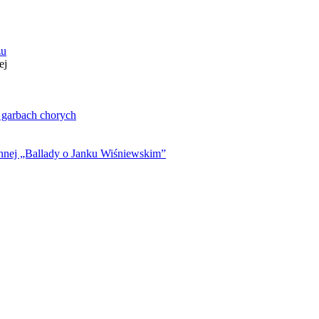
zu
ej
. garbach chorych
ynnej „Ballady o Janku Wiśniewskim”