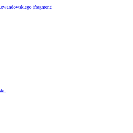
Lewandowskiego (fragment)
sku