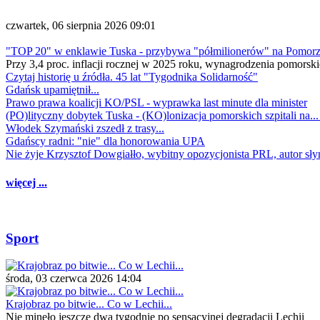
czwartek, 06 sierpnia 2026 09:01
"TOP 20" w enklawie Tuska - przybywa "półmilionerów" na Pomor
Przy 3,4 proc. inflacji rocznej w 2025 roku, wynagrodzenia pomorski
Czytaj historię u źródła. 45 lat "Tygodnika Solidarność"
Gdańsk upamiętnił...
Prawo prawa koalicji KO/PSL - wyprawka last minute dla minister
(PO)lityczny dobytek Tuska - (KO)lonizacja pomorskich szpitali na..
Włodek Szymański zszedł z trasy...
Gdańscy radni: "nie" dla honorowania UPA
Nie żyje Krzysztof Dowgiałło, wybitny opozycjonista PRL, autor sł
więcej ...
Sport
środa, 03 czerwca 2026 14:04
Krajobraz po bitwie... Co w Lechii...
Nie minęło jeszcze dwa tygodnie po sensacyjnej degradacji Lechii