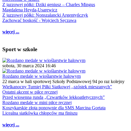
Z jazzowej półki: Dziki geniusz – Charles Mingus
Magdalena Heyda-Usarewicz
Z jazzowej półki: Nonszalancki Argentyńczyk
Zachować boskość - Wojciech Sęczawa
więcej ...
Sport w szkole
sobota, 30 marca 2024 16:46
Rozdano medale w wioślarstwie halowym
22 marca w hali sportowej Szkoły Podstawowej 94 po raz kolejny
Wielkanocny Turniej Piłki Siatkowej ,,szóstek mieszanych”
Ostatni akcent w piłce ręcznej
Przed wiosenną rundą „Czwartków lekkoatletycznych”
Rozdano medale w mini piłce ręcznej
Koszykarskie złota ponownie dla SMS Marcina Gortata
Licealna siatkówka chłopców ma finiszu
więcej ...