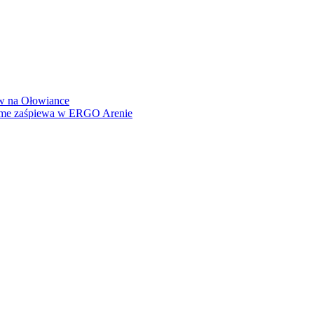
how na Ołowiance
Dame zaśpiewa w ERGO Arenie