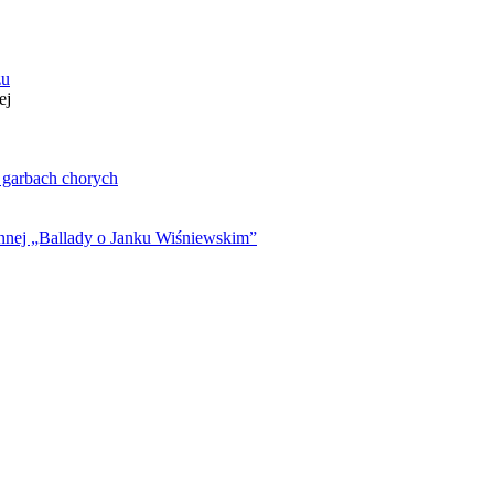
zu
ej
. garbach chorych
ynnej „Ballady o Janku Wiśniewskim”