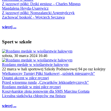
Z jazzowej półki: Dziki geniusz – Charles Mingus
Magdalena Heyda-Usarewicz
Z jazzowej półki: Nonszalancki Argentyńczyk
Zachować boskość - Wojciech Sęczawa
więcej ...
Sport w szkole
sobota, 30 marca 2024 16:46
Rozdano medale w wioślarstwie halowym
22 marca w hali sportowej Szkoły Podstawowej 94 po raz kolejny
Wielkanocny Turniej Piłki Siatkowej ,,szóstek mieszanych”
Ostatni akcent w piłce ręcznej
Przed wiosenną rundą „Czwartków lekkoatletycznych”
Rozdano medale w mini piłce ręcznej
Koszykarskie złota ponownie dla SMS Marcina Gortata
Licealna siatkówka chłopców ma finiszu
więcej ...