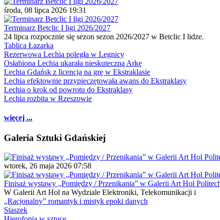
środa, 08 lipca 2026 19:31
Terminarz Betclic I ligi 2026/2027
24 lipca rozpocznie się sezon sezon 2026/2027 w Betclic I lidze.
Tablica Łazarka
Rezerwowa Lechia poległa w Legnicy
Osłabiona Lechia ukarała nieskuteczną Arkę
Lechia Gdańsk z licencją na grę w Ekstraklasie
Lechia efektownie przypieczętowała awans do Ekstraklasy
Lechia o krok od powrotu do Ekstraklasy
Lechia rozbita w Rzeszowie
więcej ...
Galeria Sztuki Gdańskiej
wtorek, 26 maja 2026 07:58
Finisaż wystawy „Pomiędzy / Przenikania” w Galerii Art Hol Politec
W Galerii Art Hol na Wydziale Elektroniki, Telekomunikacji i
„Racjonalny” romantyk i mistyk epoki danych
Staszek
Hierofonia w sztuce