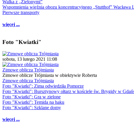
Walka z „Zielonymi”
Wspomnienia więźnia obozu koncentracyjnego „Stutthof” Wacława 
Pierwsze transporty
więcej ...
Foto "Kwiatki"
sobota, 13 lutego 2021 11:08
Zimowe oblicza Trójmiasta
Zimowe oblicze Trójmiasta w obiektywie Roberta
Zimowe oblicza Trójmiasta
Foto "Kwiatki": Zima odwiedziła Pomorze
Foto "Kwiatki": Bursztynowy ołtarz w kościele św. Brygidy w Gdań
Foto "Kwiatki": Gra w zielone
Foto "Kwiatki": Temida na haku
Foto "Kwiatki": Szklane domy
więcej ...