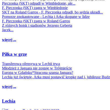
Pieczonka (SKT) odpadł w Wimbledonie, ale...
F. Pieczonka (SKT) zagra w Wimbledonie
SKT na Roland Garros - F. Pieczonka odpadł, bo sędzia ukradł...
Pomorze znokautowane - Lechia i Arka skopane w lidze
F. Pieczonka (SKT) zagra w Roland Garros
Z różnych boisk i stadionów Jerzego Geberta
Jacek...
więcej ...
Piłka w grze
Transferowa ofensywa w Lechii trwa
Młodzież z Jaguara nie zostaje w Trójmieście
Europa w Gdańsku*Stracona szansa Jaguara?
Lechia już świętuje, Arka musi postawić kropkę nad i, jubileusz Bud
więcej ...
Lechia