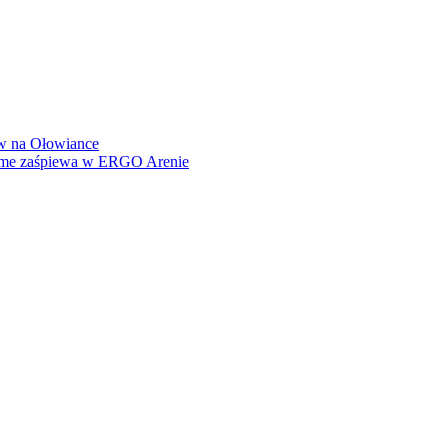
how na Ołowiance
Dame zaśpiewa w ERGO Arenie