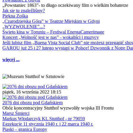
„Powstaniec 1863”- to długo oczekiwany film o wielkim bohaterze
Jak się tu znaleźliśmy?
Piękna Zośka
„Czarodziejska Góra” w Teatrze Miejskim w Gdyni
„WYZWOLENIE”...?
Święto kina w Toruniu – Festiwal EnergaCamerimage
Koncert „Wolność jest w nas” - wokaliści i muzycy
Jeśli lubisz film „Buena Vista Social Club” nie możesz przegapić s
GAROU już 25 i 27 lutego wystąpi w Polsce! Dzwonnik z Notre 
więcej ...
piątek, 16 września 2022 18:15
2076 dni obozu pod Gdańskiem
Obóz koncentracyjny Stutthof wyzwoliły wojska III Frontu
Marsz Śmierci
Markus Włodarczyk KL Stutthof - nr 79059
Egzekucje 11 stycznia 1940 r. i 22 marca 1940 r.
Piaski – granica Europy