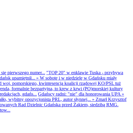
 się pierwszego numer...
"TOP 20" w enklawie Tuska - przybywa
dańsk upamiętnił...
»
W sobotę i w niedzielę w Gdańsku miały
d woj. pomorskiego, kwintesencja koalicji rządowej KO/PSL tuż
renda, formalnie bezpartyjna, to krew z krwi (PO)morskiej kultury
edakcjach, gdańs...
Gdańscy radni: "nie" dla honorowania UPA
»
ło, wybitny opozycjonista PRL, autor słynnej...
»
Zmarł Krzysztof
ntowanych Rad Dzielnic Gdańska przed Żakiem, siedzibą RMG.
tow...