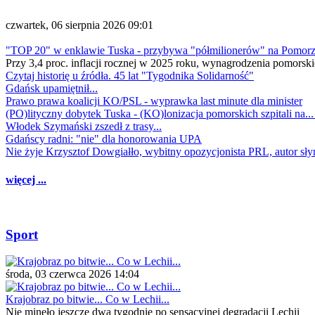
czwartek, 06 sierpnia 2026 09:01
"TOP 20" w enklawie Tuska - przybywa "półmilionerów" na Pomor
Przy 3,4 proc. inflacji rocznej w 2025 roku, wynagrodzenia pomorski
Czytaj historię u źródła. 45 lat "Tygodnika Solidarność"
Gdańsk upamiętnił...
Prawo prawa koalicji KO/PSL - wyprawka last minute dla minister
(PO)lityczny dobytek Tuska - (KO)lonizacja pomorskich szpitali na..
Włodek Szymański zszedł z trasy...
Gdańscy radni: "nie" dla honorowania UPA
Nie żyje Krzysztof Dowgiałło, wybitny opozycjonista PRL, autor sł
więcej ...
Sport
środa, 03 czerwca 2026 14:04
Krajobraz po bitwie... Co w Lechii...
Nie minęło jeszcze dwa tygodnie po sensacyjnej degradacji Lechii