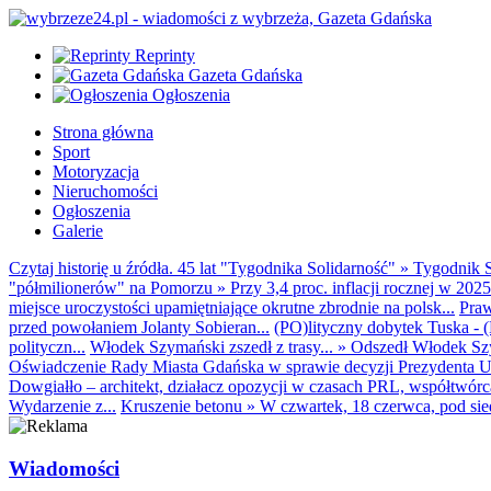
Reprinty
Gazeta Gdańska
Ogłoszenia
Strona główna
Sport
Motoryzacja
Nieruchomości
Ogłoszenia
Galerie
Czytaj historię u źródła. 45 lat "Tygodnika Solidarność"
»
Tygodnik S
"półmilionerów" na Pomorzu
»
Przy 3,4 proc. inflacji rocznej w 20
miejsce uroczystości upamiętniające okrutne zbrodnie na polsk...
Praw
przed powołaniem Jolanty Sobieran...
(PO)lityczny dobytek Tuska - (K
polityczn...
Włodek Szymański zszedł z trasy...
»
Odszedł Włodek Szy
Oświadczenie Rady Miasta Gdańska w sprawie decyzji Prezydenta U
Dowgiałło – architekt, działacz opozycji w czasach PRL, współtwórca 
Wydarzenie z...
Kruszenie betonu
»
W czwartek, 18 czerwca, pod sie
Wiadomości