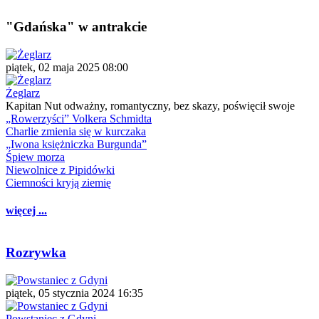
"Gdańska" w antrakcie
piątek, 02 maja 2025 08:00
Żeglarz
Kapitan Nut odważny, romantyczny, bez skazy, poświęcił swoje
„Rowerzyści” Volkera Schmidta
Charlie zmienia się w kurczaka
„Iwona księżniczka Burgunda”
Śpiew morza
Niewolnice z Pipidówki
Ciemności kryją ziemię
więcej ...
Rozrywka
piątek, 05 stycznia 2024 16:35
Powstaniec z Gdyni