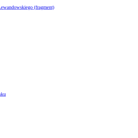
Lewandowskiego (fragment)
sku