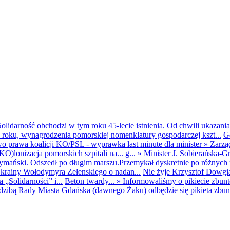
olidarność obchodzi w tym roku 45-lecie istnienia. Od chwili ukazania
25 roku, wynagrodzenia pomorskiej nomenklatury gospodarczej kszt...
G
o prawa koalicji KO/PSL - wyprawka last minute dla minister
»
Zarzą
O)lonizacja pomorskich szpitali na... g...
»
Minister J. Sobierańska-G
mański. Odszedł po długim marszu.Przemykał dyskretnie po różnych r
krainy Wołodymyra Zełenskiego o nadan...
Nie żyje Krzysztof Dowgiał
„Solidarności” i...
Beton twardy...
»
Informowaliśmy o pikiecie zbu
dzibą Rady Miasta Gdańska (dawnego Żaku) odbędzie się pikieta zbun