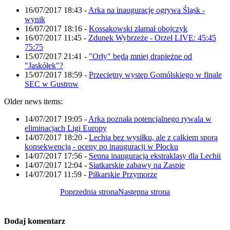
16/07/2017 18:43
-
Arka na inaugurację ogrywa Śląsk -
wynik
16/07/2017 18:16
-
Kossakowski złamał obojczyk
16/07/2017 11:45
-
Zdunek Wybrzeże - Orzeł LIVE: 45:45
75:75
15/07/2017 21:41
-
"Orły" będą mniej drapieżne od
"Jaskółek"?
15/07/2017 18:59
-
Przeciętny występ Gomólskiego w finale
SEC w Gustrow
Older news items:
14/07/2017 19:05
-
Arka poznała potencjalnego rywala w
eliminacjach Ligi Europy
14/07/2017 18:20
-
Lechia bez wysiłku, ale z całkiem sporą
konsekwencją - oceny po inauguracji w Płocku
14/07/2017 17:56
-
Senna inauguracja ekstraklasy dla Lechii
14/07/2017 12:04
-
Siatkarskie zabawy na Zaspie
14/07/2017 11:59
-
Piłkarskie Przymorze
Poprzednia strona
Następna strona
Dodaj komentarz