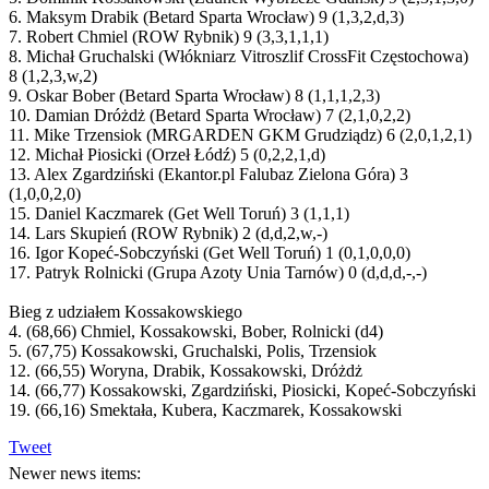
6. Maksym Drabik (Betard Sparta Wrocław) 9 (1,3,2,d,3)
7. Robert Chmiel (ROW Rybnik) 9 (3,3,1,1,1)
8. Michał Gruchalski (Włókniarz Vitroszlif CrossFit Częstochowa)
8 (1,2,3,w,2)
9. Oskar Bober (Betard Sparta Wrocław) 8 (1,1,1,2,3)
10. Damian Dróżdż (Betard Sparta Wrocław) 7 (2,1,0,2,2)
11. Mike Trzensiok (MRGARDEN GKM Grudziądz) 6 (2,0,1,2,1)
12. Michał Piosicki (Orzeł Łódź) 5 (0,2,2,1,d)
13. Alex Zgardziński (Ekantor.pl Falubaz Zielona Góra) 3
(1,0,0,2,0)
15. Daniel Kaczmarek (Get Well Toruń) 3 (1,1,1)
14. Lars Skupień (ROW Rybnik) 2 (d,d,2,w,-)
16. Igor Kopeć-Sobczyński (Get Well Toruń) 1 (0,1,0,0,0)
17. Patryk Rolnicki (Grupa Azoty Unia Tarnów) 0 (d,d,d,-,-)
Bieg z udziałem Kossakowskiego
4. (68,66) Chmiel, Kossakowski, Bober, Rolnicki (d4)
5. (67,75) Kossakowski, Gruchalski, Polis, Trzensiok
12. (66,55) Woryna, Drabik, Kossakowski, Dróżdż
14. (66,77) Kossakowski, Zgardziński, Piosicki, Kopeć-Sobczyński
19. (66,16) Smektała, Kubera, Kaczmarek, Kossakowski
Tweet
Newer news items: