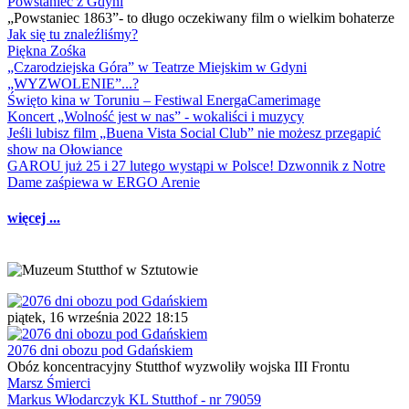
Powstaniec z Gdyni
„Powstaniec 1863”- to długo oczekiwany film o wielkim bohaterze
Jak się tu znaleźliśmy?
Piękna Zośka
„Czarodziejska Góra” w Teatrze Miejskim w Gdyni
„WYZWOLENIE”...?
Święto kina w Toruniu – Festiwal EnergaCamerimage
Koncert „Wolność jest w nas” - wokaliści i muzycy
Jeśli lubisz film „Buena Vista Social Club” nie możesz przegapić
show na Ołowiance
GAROU już 25 i 27 lutego wystąpi w Polsce! Dzwonnik z Notre
Dame zaśpiewa w ERGO Arenie
więcej ...
piątek, 16 września 2022 18:15
2076 dni obozu pod Gdańskiem
Obóz koncentracyjny Stutthof wyzwoliły wojska III Frontu
Marsz Śmierci
Markus Włodarczyk KL Stutthof - nr 79059