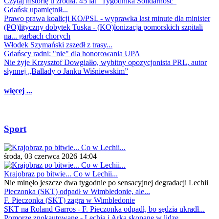
Czytaj historię u źródła. 45 lat "Tygodnika Solidarność"
Gdańsk upamiętnił...
Prawo prawa koalicji KO/PSL - wyprawka last minute dla minister
(PO)lityczny dobytek Tuska - (KO)lonizacja pomorskich szpitali
na... garbach chorych
Włodek Szymański zszedł z trasy...
Gdańscy radni: "nie" dla honorowania UPA
Nie żyje Krzysztof Dowgiałło, wybitny opozycjonista PRL, autor
słynnej „Ballady o Janku Wiśniewskim”
więcej ...
Sport
środa, 03 czerwca 2026 14:04
Krajobraz po bitwie... Co w Lechii...
Nie minęło jeszcze dwa tygodnie po sensacyjnej degradacji Lechii
Pieczonka (SKT) odpadł w Wimbledonie, ale...
F. Pieczonka (SKT) zagra w Wimbledonie
SKT na Roland Garros - F. Pieczonka odpadł, bo sędzia ukradł...
Pomorze znokautowane - Lechia i Arka skopane w lidze