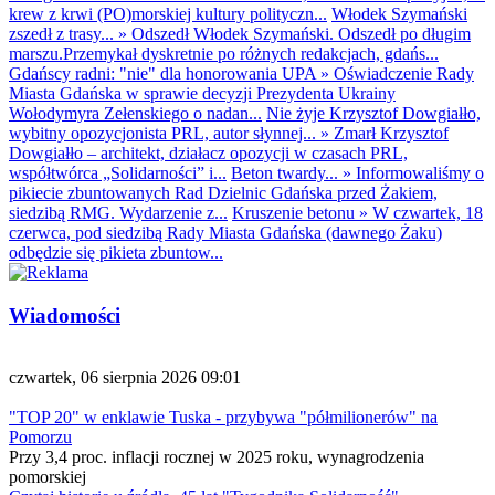
krew z krwi (PO)morskiej kultury polityczn...
Włodek Szymański
zszedł z trasy...
»
Odszedł Włodek Szymański. Odszedł po długim
marszu.Przemykał dyskretnie po różnych redakcjach, gdańs...
Gdańscy radni: "nie" dla honorowania UPA
»
Oświadczenie Rady
Miasta Gdańska w sprawie decyzji Prezydenta Ukrainy
Wołodymyra Zełenskiego o nadan...
Nie żyje Krzysztof Dowgiałło,
wybitny opozycjonista PRL, autor słynnej...
»
Zmarł Krzysztof
Dowgiałło – architekt, działacz opozycji w czasach PRL,
współtwórca „Solidarności” i...
Beton twardy...
»
Informowaliśmy o
pikiecie zbuntowanych Rad Dzielnic Gdańska przed Żakiem,
siedzibą RMG. Wydarzenie z...
Kruszenie betonu
»
W czwartek, 18
czerwca, pod siedzibą Rady Miasta Gdańska (dawnego Żaku)
odbędzie się pikieta zbuntow...
Wiadomości
czwartek, 06 sierpnia 2026 09:01
"TOP 20" w enklawie Tuska - przybywa "półmilionerów" na
Pomorzu
Przy 3,4 proc. inflacji rocznej w 2025 roku, wynagrodzenia
pomorskiej