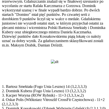
rezerwowym. Gdańszczanin znalazł się w finałowej szesnastce po
wycofaniu ze startu Rafała Karczmarza z Gorzowa. Dominik
wykorzystał szansę i w finale wypadł bardzo dobrze. Po dwóch
startach "Domino" miał pięć punktów. Po czwartej serii z
dorobkiem 9 punktów liczył się w walce o medale. Gdańskiemu
juniorowi nie wyszedł ostatni start, w którym przyjechał ostatni za
plecami mistrza i wicemistrza Polski Bartosza Smektały i Dominika
Kubery oraz ubiegłorocznego mistrza Daniela Kaczmarka.
Dziewięć punktów dało Kossakowskiemu piątą lokatę co należy
uznać za dobry wynik. Za gdańszczaninem sklasyfikowani zostali
m.in. Maksym Drabik, Damian Dróżdż.
1. Bartosz Smektała (Fogo Unia Leszno) 14 (3,2,3,3,3)
2. Dominik Kubera (Fogo Unia Leszno) 13 (3,2,3,3,2)
3. Kacper Woryna (ROW Rybnik) - 11+3 (3,3,3,w,2)
4. Oskar Polis (Włókniarz Vitroszlif CrossFit Częstochowa) - 11+2
(2,1,2,3,3)
5. Dominik Kossakowski (Zdunek Wybrzeże Gdańsk) 9 (2,3,1,3,0)