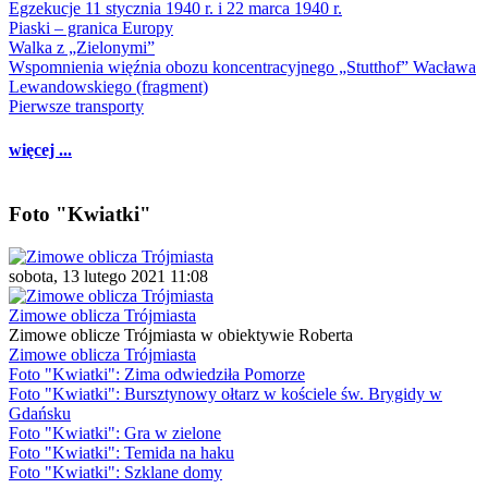
Egzekucje 11 stycznia 1940 r. i 22 marca 1940 r.
Piaski – granica Europy
Walka z „Zielonymi”
Wspomnienia więźnia obozu koncentracyjnego „Stutthof” Wacława
Lewandowskiego (fragment)
Pierwsze transporty
więcej ...
Foto "Kwiatki"
sobota, 13 lutego 2021 11:08
Zimowe oblicza Trójmiasta
Zimowe oblicze Trójmiasta w obiektywie Roberta
Zimowe oblicza Trójmiasta
Foto "Kwiatki": Zima odwiedziła Pomorze
Foto "Kwiatki": Bursztynowy ołtarz w kościele św. Brygidy w
Gdańsku
Foto "Kwiatki": Gra w zielone
Foto "Kwiatki": Temida na haku
Foto "Kwiatki": Szklane domy