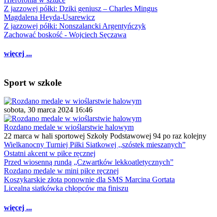
Z jazzowej półki: Dziki geniusz – Charles Mingus
Magdalena Heyda-Usarewicz
Z jazzowej półki: Nonszalancki Argentyńczyk
Zachować boskość - Wojciech Sęczawa
więcej ...
Sport w szkole
sobota, 30 marca 2024 16:46
Rozdano medale w wioślarstwie halowym
22 marca w hali sportowej Szkoły Podstawowej 94 po raz kolejny
Wielkanocny Turniej Piłki Siatkowej ,,szóstek mieszanych”
Ostatni akcent w piłce ręcznej
Przed wiosenną rundą „Czwartków lekkoatletycznych”
Rozdano medale w mini piłce ręcznej
Koszykarskie złota ponownie dla SMS Marcina Gortata
Licealna siatkówka chłopców ma finiszu
więcej ...