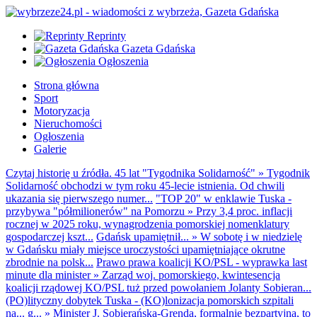
Reprinty
Gazeta Gdańska
Ogłoszenia
Strona główna
Sport
Motoryzacja
Nieruchomości
Ogłoszenia
Galerie
Czytaj historię u źródła. 45 lat "Tygodnika Solidarność"
»
Tygodnik
Solidarność obchodzi w tym roku 45-lecie istnienia. Od chwili
ukazania się pierwszego numer...
"TOP 20" w enklawie Tuska -
przybywa "półmilionerów" na Pomorzu
»
Przy 3,4 proc. inflacji
rocznej w 2025 roku, wynagrodzenia pomorskiej nomenklatury
gospodarczej kszt...
Gdańsk upamiętnił...
»
W sobotę i w niedzielę
w Gdańsku miały miejsce uroczystości upamiętniające okrutne
zbrodnie na polsk...
Prawo prawa koalicji KO/PSL - wyprawka last
minute dla minister
»
Zarząd woj. pomorskiego, kwintesencja
koalicji rządowej KO/PSL tuż przed powołaniem Jolanty Sobieran...
(PO)lityczny dobytek Tuska - (KO)lonizacja pomorskich szpitali
na... g...
»
Minister J. Sobierańska-Grenda, formalnie bezpartyjna, to