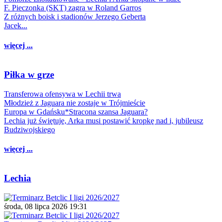
F. Pieczonka (SKT) zagra w Roland Garros
Z różnych boisk i stadionów Jerzego Geberta
Jacek...
więcej ...
Piłka w grze
Transferowa ofensywa w Lechii trwa
Młodzież z Jaguara nie zostaje w Trójmieście
Europa w Gdańsku*Stracona szansa Jaguara?
Lechia już świętuje, Arka musi postawić kropkę nad i, jubileusz
Budziwojskiego
więcej ...
Lechia
środa, 08 lipca 2026 19:31