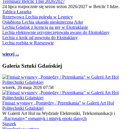
Terminarz Betclic I ligi 2026/2027
24 lipca rozpocznie się sezon sezon 2026/2027 w Betclic I lidze.
Tablica Łazarka
Rezerwowa Lechia poległa w Legnicy
Osłabiona Lechia ukarała nieskuteczną Arkę
Lechia Gdańsk z licencją na grę w Ekstraklasie
Lechia efektownie przypieczętowała awans do Ekstraklasy
Lechia o krok od powrotu do Ekstraklasy
Lechia rozbita w Rzeszowie
więcej ...
Galeria Sztuki Gdańskiej
wtorek, 26 maja 2026 07:58
Finisaż wystawy „Pomiędzy / Przenikania” w Galerii Art Hol
Politechniki Gdańskiej
W Galerii Art Hol na Wydziale Elektroniki, Telekomunikacji i
„Racjonalny” romantyk i mistyk epoki danych
Staszek
Hierofonia w sztuce