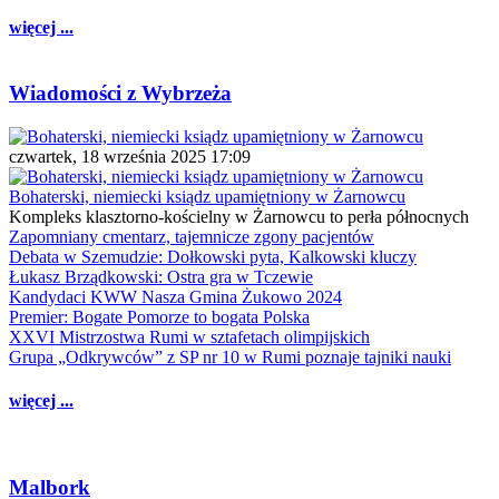
więcej ...
Wiadomości z Wybrzeża
czwartek, 18 września 2025 17:09
Bohaterski, niemiecki ksiądz upamiętniony w Żarnowcu
Kompleks klasztorno-kościelny w Żarnowcu to perła północnych
Zapomniany cmentarz, tajemnicze zgony pacjentów
Debata w Szemudzie: Dołkowski pyta, Kalkowski kluczy
Łukasz Brządkowski: Ostra gra w Tczewie
Kandydaci KWW Nasza Gmina Żukowo 2024
Premier: Bogate Pomorze to bogata Polska
XXVI Mistrzostwa Rumi w sztafetach olimpijskich
Grupa „Odkrywców” z SP nr 10 w Rumi poznaje tajniki nauki
więcej ...
Malbork