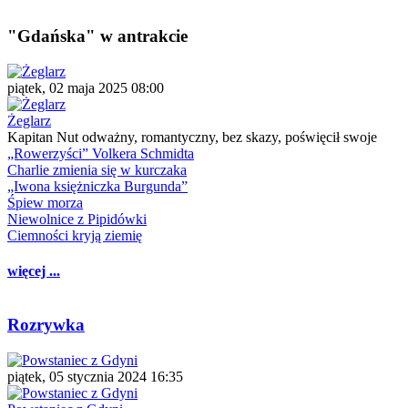
"Gdańska" w antrakcie
piątek, 02 maja 2025 08:00
Żeglarz
Kapitan Nut odważny, romantyczny, bez skazy, poświęcił swoje
„Rowerzyści” Volkera Schmidta
Charlie zmienia się w kurczaka
„Iwona księżniczka Burgunda”
Śpiew morza
Niewolnice z Pipidówki
Ciemności kryją ziemię
więcej ...
Rozrywka
piątek, 05 stycznia 2024 16:35