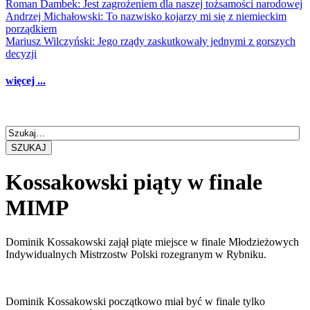
Roman Dambek: Jest zagrożeniem dla naszej tożsamości narodowej
Andrzej Michałowski: To nazwisko kojarzy mi się z niemieckim
porządkiem
Mariusz Wilczyński: Jego rządy zaskutkowały jednymi z gorszych
decyzji
więcej ...
SZUKAJ
Kossakowski piąty w finale
MIMP
Dominik Kossakowski zajął piąte miejsce w finale Młodzieżowych
Indywidualnych Mistrzostw Polski rozegranym w Rybniku.
Dominik Kossakowski początkowo miał być w finale tylko