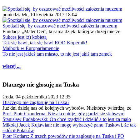
poniedziałek, 10 kwietnia 2017 18:04
Spotkali się, by oszacować możliwości założenia muzeum
Fundacja „Mater Dei”, ta sama dzięki której w dużej mierze
Sukces jest (z) kobietą
Tak się bawi, tak się bawi ROD Kopernik!
Malbork w Europarlamencie
To nie jest jakieś tam miasto, to nie jest jakiś tam zamek
więcej ...
Dlaczego nie głosuję na Tuska
środa, 04 października 2023 12:35
Dlaczego nie zagłosuję na Tuska?
Już dni dzielą nas od kolejnych wyborów. Niektórzy twierdzą, że
Prof. Piotr Czauderna: Nie akceptuję, gdy gardzi się słabszym
Stanisław Fudakowski: On chce rządzić i dzielić a to jest za mało
Mikołaj Jacek Kujawian: nie mogę wybaczyć panu Tuskowi, że tak
skłócił Polaków
Piotr Kotlarz: Z trzech powodów nie zagłosuję na Tuska i PO