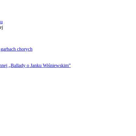
zu
ej
. garbach chorych
ynnej „Ballady o Janku Wiśniewskim”