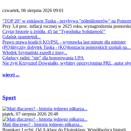
czwartek, 06 sierpnia 2026 09:01
"TOP 20" w enklawie Tuska - przybywa "półmilionerów" na Pomor
Przy 3,4 proc. inflacji rocznej w 2025 roku, wynagrodzenia pomorski
Czytaj historię u źródła. 45 lat "Tygodnika Solidarność"
Gdańsk upamiętnił...
Prawo prawa koalicji KO/PSL - wyprawka last minute dla minister
(PO)lityczny dobytek Tuska - (KO)lonizacja pomorskich szpitali na..
Włodek Szymański zszedł z trasy...
Gdańscy radni: "nie" dla honorowania UPA
Nie żyje Krzysztof Dowgiałło, wybitny opozycjonista PRL, autor sł
więcej ...
Sport
piątek, 07 sierpnia 2026 20:48
Mati dlaczego? - historia jednego piłkarza...
Bramkarz Lechii. Od A-klasy do Ekstraklasy. Współtwórca historii