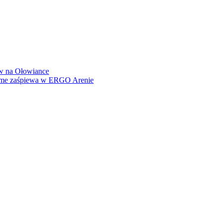
how na Ołowiance
Dame zaśpiewa w ERGO Arenie