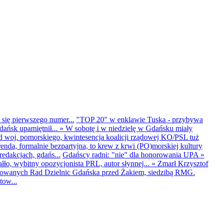
 się pierwszego numer...
"TOP 20" w enklawie Tuska - przybywa
dańsk upamiętnił...
»
W sobotę i w niedzielę w Gdańsku miały
d woj. pomorskiego, kwintesencja koalicji rządowej KO/PSL tuż
renda, formalnie bezpartyjna, to krew z krwi (PO)morskiej kultury
edakcjach, gdańs...
Gdańscy radni: "nie" dla honorowania UPA
»
ło, wybitny opozycjonista PRL, autor słynnej...
»
Zmarł Krzysztof
ntowanych Rad Dzielnic Gdańska przed Żakiem, siedzibą RMG.
tow...