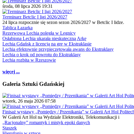
środa, 08 lipca 2026 19:31
Terminarz Betclic I ligi 2026/2027
24 lipca rozpocznie się sezon sezon 2026/2027 w Betclic I lidze.
Tablica Łazarka
Rezerwowa Lechia poległa w Legnicy
Osłabiona Lechia ukarała nieskuteczną Arkę
Lechia Gdańsk z licencją na grę w Ekstraklasie
Lechia efektownie przypieczętowała awans do Ekstraklasy
Lechia o krok od powrotu do Ekstraklasy
Lechia rozbita w Rzeszowie
więcej ...
Galeria Sztuki Gdańskiej
wtorek, 26 maja 2026 07:58
Finisaż wystawy „Pomiędzy / Przenikania” w Galerii Art Hol Politec
W Galerii Art Hol na Wydziale Elektroniki, Telekomunikacji i
„Racjonalny” romantyk i mistyk epoki danych
Staszek
Hierofonia w sztuce