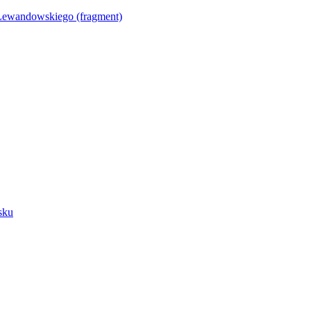
Lewandowskiego (fragment)
sku