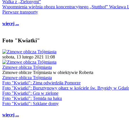
Walka z „Zielonymi”
Wspomnienia więźnia obozu koncentracyjnego „Stutthof” Wacława 
Pierwsze transporty
więcej ...
Foto "Kwiatki"
sobota, 13 lutego 2021 11:08
Zimowe oblicza Trójmiasta
Zimowe oblicze Trójmiasta w obiektywie Roberta
Zimowe oblicza Trójmiasta
Foto "Kwiatki": Zima odwiedziła Pomorze
Foto "Kwiatki": Bursztynowy ołtarz w kościele św. Brygidy w Gdań
Foto "Kwiatki": Gra w zielone
Foto "Kwiatki": Temida na haku
Foto "Kwiatki": Szklane domy
więcej ...