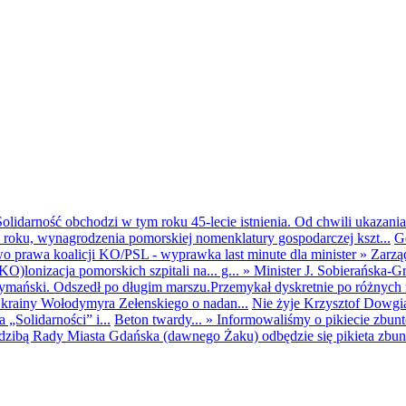
olidarność obchodzi w tym roku 45-lecie istnienia. Od chwili ukazania
25 roku, wynagrodzenia pomorskiej nomenklatury gospodarczej kszt...
G
o prawa koalicji KO/PSL - wyprawka last minute dla minister
»
Zarzą
O)lonizacja pomorskich szpitali na... g...
»
Minister J. Sobierańska-G
mański. Odszedł po długim marszu.Przemykał dyskretnie po różnych r
krainy Wołodymyra Zełenskiego o nadan...
Nie żyje Krzysztof Dowgiał
„Solidarności” i...
Beton twardy...
»
Informowaliśmy o pikiecie zbu
dzibą Rady Miasta Gdańska (dawnego Żaku) odbędzie się pikieta zbun