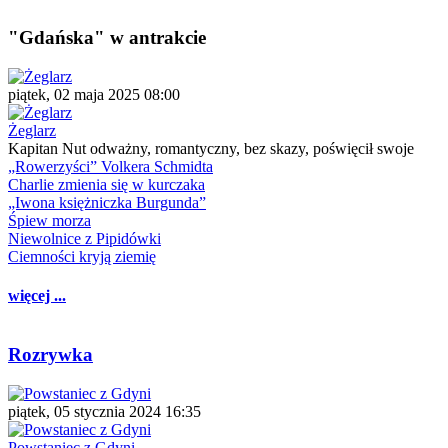
"Gdańska" w antrakcie
piątek, 02 maja 2025 08:00
Żeglarz
Kapitan Nut odważny, romantyczny, bez skazy, poświęcił swoje
„Rowerzyści” Volkera Schmidta
Charlie zmienia się w kurczaka
„Iwona księżniczka Burgunda”
Śpiew morza
Niewolnice z Pipidówki
Ciemności kryją ziemię
więcej ...
Rozrywka
piątek, 05 stycznia 2024 16:35
Powstaniec z Gdyni