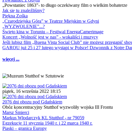
„Powstaniec 1863”- to długo oczekiwany film o wielkim bohaterze
Jak się tu znaleźliśmy?
Piękna Zośka
„Czarodziejska Góra” w Teatrze Miejskim w Gdyni
„WYZWOLENIE”...?
Święto kina w Toruniu – Festiwal EnergaCamerimage
Koncert „Wolność jest w nas” - wokaliści i muzycy
Jeśli lubisz film „Buena Vista Social Club” nie możesz przegapić s
GAROU już 25 i 27 lutego wystąpi w Polsce! Dzwonnik z Notre 
więcej ...
piątek, 16 września 2022 18:15
2076 dni obozu pod Gdańskiem
Obóz koncentracyjny Stutthof wyzwoliły wojska III Frontu
Marsz Śmierci
Markus Włodarczyk KL Stutthof - nr 79059
Egzekucje 11 stycznia 1940 r. i 22 marca 1940 r.
Piaski – granica Europy