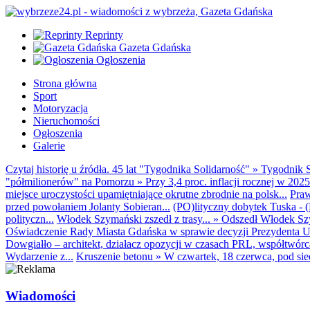
Reprinty
Gazeta Gdańska
Ogłoszenia
Strona główna
Sport
Motoryzacja
Nieruchomości
Ogłoszenia
Galerie
Czytaj historię u źródła. 45 lat "Tygodnika Solidarność"
»
Tygodnik S
"półmilionerów" na Pomorzu
»
Przy 3,4 proc. inflacji rocznej w 20
miejsce uroczystości upamiętniające okrutne zbrodnie na polsk...
Praw
przed powołaniem Jolanty Sobieran...
(PO)lityczny dobytek Tuska - (K
polityczn...
Włodek Szymański zszedł z trasy...
»
Odszedł Włodek Szy
Oświadczenie Rady Miasta Gdańska w sprawie decyzji Prezydenta U
Dowgiałło – architekt, działacz opozycji w czasach PRL, współtwórca 
Wydarzenie z...
Kruszenie betonu
»
W czwartek, 18 czerwca, pod sie
Wiadomości