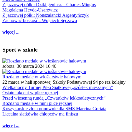
Z jazzowej półki: Dziki geniusz – Charles Mingus
Magdalena Heyda-Usarewicz
Z jazzowej półki: Nonszalancki Argentyńczyk
Zachować boskość - Wojciech Sęczawa
więcej ...
Sport w szkole
sobota, 30 marca 2024 16:46
Rozdano medale w wioślarstwie halowym
22 marca w hali sportowej Szkoły Podstawowej 94 po raz kolejny
Wielkanocny Turniej Piłki Siatkowej ,,szóstek mieszanych”
Ostatni akcent w piłce ręcznej
Przed wiosenną rundą „Czwartków lekkoatletycznych”
Rozdano medale w mini piłce ręcznej
Koszykarskie złota ponownie dla SMS Marcina Gortata
Licealna siatkówka chłopców ma finiszu
więcej ...