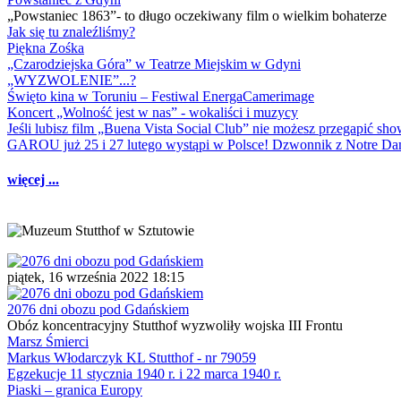
„Powstaniec 1863”- to długo oczekiwany film o wielkim bohaterze
Jak się tu znaleźliśmy?
Piękna Zośka
„Czarodziejska Góra” w Teatrze Miejskim w Gdyni
„WYZWOLENIE”...?
Święto kina w Toruniu – Festiwal EnergaCamerimage
Koncert „Wolność jest w nas” - wokaliści i muzycy
Jeśli lubisz film „Buena Vista Social Club” nie możesz przegapić s
GAROU już 25 i 27 lutego wystąpi w Polsce! Dzwonnik z Notre 
więcej ...
piątek, 16 września 2022 18:15
2076 dni obozu pod Gdańskiem
Obóz koncentracyjny Stutthof wyzwoliły wojska III Frontu
Marsz Śmierci
Markus Włodarczyk KL Stutthof - nr 79059
Egzekucje 11 stycznia 1940 r. i 22 marca 1940 r.
Piaski – granica Europy