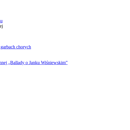
zu
ej
. garbach chorych
ynnej „Ballady o Janku Wiśniewskim”