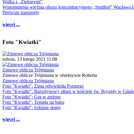
Walka z „Zielonymi”
Wspomnienia więźnia obozu koncentracyjnego „Stutthof” Wacława 
Pierwsze transporty
więcej ...
Foto "Kwiatki"
sobota, 13 lutego 2021 11:08
Zimowe oblicza Trójmiasta
Zimowe oblicze Trójmiasta w obiektywie Roberta
Zimowe oblicza Trójmiasta
Foto "Kwiatki": Zima odwiedziła Pomorze
Foto "Kwiatki": Bursztynowy ołtarz w kościele św. Brygidy w Gdań
Foto "Kwiatki": Gra w zielone
Foto "Kwiatki": Temida na haku
Foto "Kwiatki": Szklane domy
więcej ...