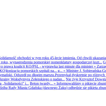
olidarność obchodzi w tym roku 45-lecie istnienia. Od chwili ukazania
25 roku, wynagrodzenia pomorskiej nomenklatury gospodarczej kszt...
G
o prawa koalicji KO/PSL - wyprawka last minute dla minister
»
Zarzą
O)lonizacja pomorskich szpitali na... g...
»
Minister J. Sobierańska-G
mański. Odszedł po długim marszu.Przemykał dyskretnie po różnych r
krainy Wołodymyra Zełenskiego o nadan...
Nie żyje Krzysztof Dowgiał
„Solidarności” i...
Beton twardy...
»
Informowaliśmy o pikiecie zbu
dzibą Rady Miasta Gdańska (dawnego Żaku) odbędzie się pikieta zbun