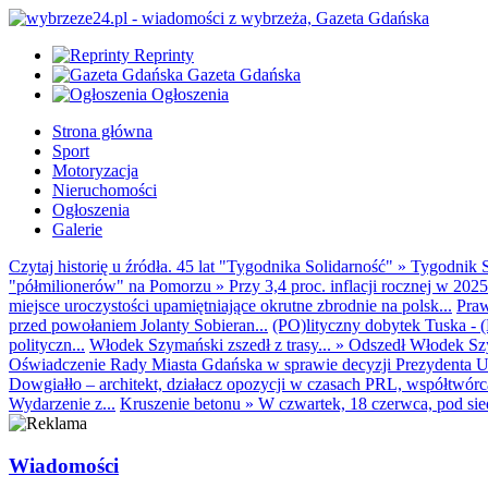
Reprinty
Gazeta Gdańska
Ogłoszenia
Strona główna
Sport
Motoryzacja
Nieruchomości
Ogłoszenia
Galerie
Czytaj historię u źródła. 45 lat "Tygodnika Solidarność"
»
Tygodnik S
"półmilionerów" na Pomorzu
»
Przy 3,4 proc. inflacji rocznej w 20
miejsce uroczystości upamiętniające okrutne zbrodnie na polsk...
Praw
przed powołaniem Jolanty Sobieran...
(PO)lityczny dobytek Tuska - (K
polityczn...
Włodek Szymański zszedł z trasy...
»
Odszedł Włodek Szy
Oświadczenie Rady Miasta Gdańska w sprawie decyzji Prezydenta U
Dowgiałło – architekt, działacz opozycji w czasach PRL, współtwórca 
Wydarzenie z...
Kruszenie betonu
»
W czwartek, 18 czerwca, pod sie
Wiadomości