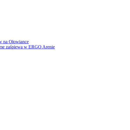
how na Ołowiance
Dame zaśpiewa w ERGO Arenie