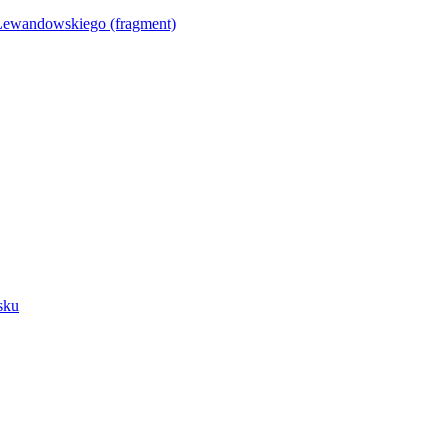
Lewandowskiego (fragment)
sku