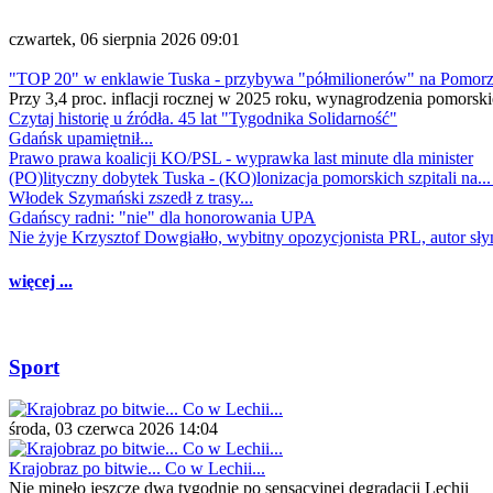
czwartek, 06 sierpnia 2026 09:01
"TOP 20" w enklawie Tuska - przybywa "półmilionerów" na Pomor
Przy 3,4 proc. inflacji rocznej w 2025 roku, wynagrodzenia pomorski
Czytaj historię u źródła. 45 lat "Tygodnika Solidarność"
Gdańsk upamiętnił...
Prawo prawa koalicji KO/PSL - wyprawka last minute dla minister
(PO)lityczny dobytek Tuska - (KO)lonizacja pomorskich szpitali na..
Włodek Szymański zszedł z trasy...
Gdańscy radni: "nie" dla honorowania UPA
Nie żyje Krzysztof Dowgiałło, wybitny opozycjonista PRL, autor sł
więcej ...
Sport
środa, 03 czerwca 2026 14:04
Krajobraz po bitwie... Co w Lechii...
Nie minęło jeszcze dwa tygodnie po sensacyjnej degradacji Lechii