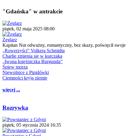
"Gdańska" w antrakcie
piątek, 02 maja 2025 08:00
Żeglarz
Kapitan Nut odważny, romantyczny, bez skazy, poświęcił swoje
„Rowerzyści” Volkera Schmidta
Charlie zmienia się w kurczaka
„Iwona księżniczka Burgunda”
Śpiew morza
Niewolnice z Pipidówki
Ciemności kryją ziemię
więcej ...
Rozrywka
piątek, 05 stycznia 2024 16:35
Powstaniec z Gdyni