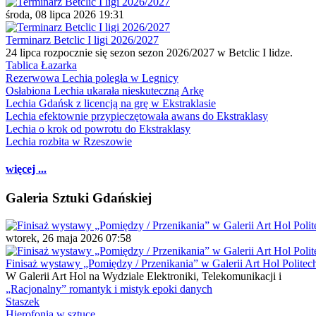
środa, 08 lipca 2026 19:31
Terminarz Betclic I ligi 2026/2027
24 lipca rozpocznie się sezon sezon 2026/2027 w Betclic I lidze.
Tablica Łazarka
Rezerwowa Lechia poległa w Legnicy
Osłabiona Lechia ukarała nieskuteczną Arkę
Lechia Gdańsk z licencją na grę w Ekstraklasie
Lechia efektownie przypieczętowała awans do Ekstraklasy
Lechia o krok od powrotu do Ekstraklasy
Lechia rozbita w Rzeszowie
więcej ...
Galeria Sztuki Gdańskiej
wtorek, 26 maja 2026 07:58
Finisaż wystawy „Pomiędzy / Przenikania” w Galerii Art Hol Politec
W Galerii Art Hol na Wydziale Elektroniki, Telekomunikacji i
„Racjonalny” romantyk i mistyk epoki danych
Staszek
Hierofonia w sztuce