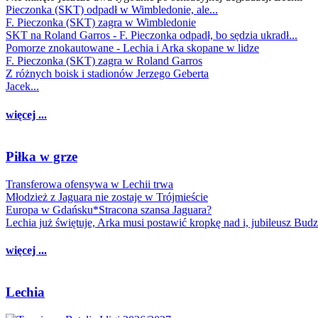
Pieczonka (SKT) odpadł w Wimbledonie, ale...
F. Pieczonka (SKT) zagra w Wimbledonie
SKT na Roland Garros - F. Pieczonka odpadł, bo sędzia ukradł...
Pomorze znokautowane - Lechia i Arka skopane w lidze
F. Pieczonka (SKT) zagra w Roland Garros
Z różnych boisk i stadionów Jerzego Geberta
Jacek...
więcej ...
Piłka w grze
Transferowa ofensywa w Lechii trwa
Młodzież z Jaguara nie zostaje w Trójmieście
Europa w Gdańsku*Stracona szansa Jaguara?
Lechia już świętuje, Arka musi postawić kropkę nad i, jubileusz Bud
więcej ...
Lechia