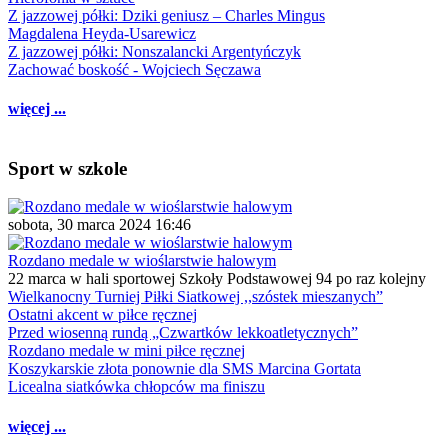
Z jazzowej półki: Dziki geniusz – Charles Mingus
Magdalena Heyda-Usarewicz
Z jazzowej półki: Nonszalancki Argentyńczyk
Zachować boskość - Wojciech Sęczawa
więcej ...
Sport w szkole
sobota, 30 marca 2024 16:46
Rozdano medale w wioślarstwie halowym
22 marca w hali sportowej Szkoły Podstawowej 94 po raz kolejny
Wielkanocny Turniej Piłki Siatkowej ,,szóstek mieszanych”
Ostatni akcent w piłce ręcznej
Przed wiosenną rundą „Czwartków lekkoatletycznych”
Rozdano medale w mini piłce ręcznej
Koszykarskie złota ponownie dla SMS Marcina Gortata
Licealna siatkówka chłopców ma finiszu
więcej ...