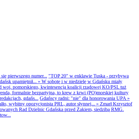
 się pierwszego numer...
"TOP 20" w enklawie Tuska - przybywa
dańsk upamiętnił...
»
W sobotę i w niedzielę w Gdańsku miały
d woj. pomorskiego, kwintesencja koalicji rządowej KO/PSL tuż
renda, formalnie bezpartyjna, to krew z krwi (PO)morskiej kultury
edakcjach, gdańs...
Gdańscy radni: "nie" dla honorowania UPA
»
ło, wybitny opozycjonista PRL, autor słynnej...
»
Zmarł Krzysztof
ntowanych Rad Dzielnic Gdańska przed Żakiem, siedzibą RMG.
tow...