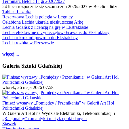
Terminarz Betclic I ligi 2026/2027
24 lipca rozpocznie się sezon sezon 2026/2027 w Betclic I lidze.
Tablica Łazarka
Rezerwowa Lechia poległa w Legnicy
Osłabiona Lechia ukarała nieskuteczną Arkę
Lechia Gdańsk z licencją na grę w Ekstraklasie
Lechia efektownie przypieczętowała awans do Ekstraklasy
Lechia o krok od powrotu do Ekstraklasy
Lechia rozbita w Rzeszowie
więcej ...
Galeria Sztuki Gdańskiej
wtorek, 26 maja 2026 07:58
Finisaż wystawy „Pomiędzy / Przenikania” w Galerii Art Hol
Politechniki Gdańskiej
W Galerii Art Hol na Wydziale Elektroniki, Telekomunikacji i
„Racjonalny” romantyk i mistyk epoki danych
Staszek
Hierofonia w sztuce