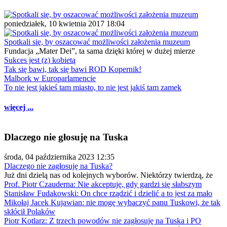
poniedziałek, 10 kwietnia 2017 18:04
Spotkali się, by oszacować możliwości założenia muzeum
Fundacja „Mater Dei”, ta sama dzięki której w dużej mierze
Sukces jest (z) kobietą
Tak się bawi, tak się bawi ROD Kopernik!
Malbork w Europarlamencie
To nie jest jakieś tam miasto, to nie jest jakiś tam zamek
więcej ...
Dlaczego nie głosuję na Tuska
środa, 04 października 2023 12:35
Dlaczego nie zagłosuję na Tuska?
Już dni dzielą nas od kolejnych wyborów. Niektórzy twierdzą, że
Prof. Piotr Czauderna: Nie akceptuję, gdy gardzi się słabszym
Stanisław Fudakowski: On chce rządzić i dzielić a to jest za mało
Mikołaj Jacek Kujawian: nie mogę wybaczyć panu Tuskowi, że tak
skłócił Polaków
Piotr Kotlarz: Z trzech powodów nie zagłosuję na Tuska i PO