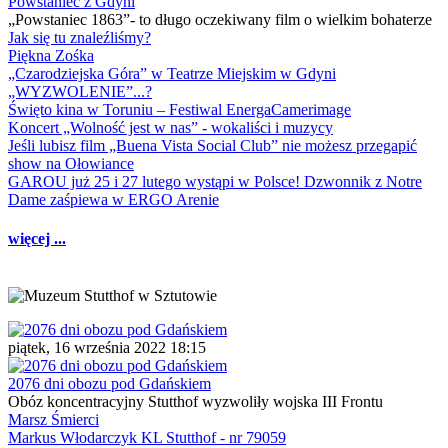
Powstaniec z Gdyni
„Powstaniec 1863”- to długo oczekiwany film o wielkim bohaterze
Jak się tu znaleźliśmy?
Piękna Zośka
„Czarodziejska Góra” w Teatrze Miejskim w Gdyni
„WYZWOLENIE”...?
Święto kina w Toruniu – Festiwal EnergaCamerimage
Koncert „Wolność jest w nas” - wokaliści i muzycy
Jeśli lubisz film „Buena Vista Social Club” nie możesz przegapić
show na Ołowiance
GAROU już 25 i 27 lutego wystąpi w Polsce! Dzwonnik z Notre
Dame zaśpiewa w ERGO Arenie
więcej ...
piątek, 16 września 2022 18:15
2076 dni obozu pod Gdańskiem
Obóz koncentracyjny Stutthof wyzwoliły wojska III Frontu
Marsz Śmierci
Markus Włodarczyk KL Stutthof - nr 79059