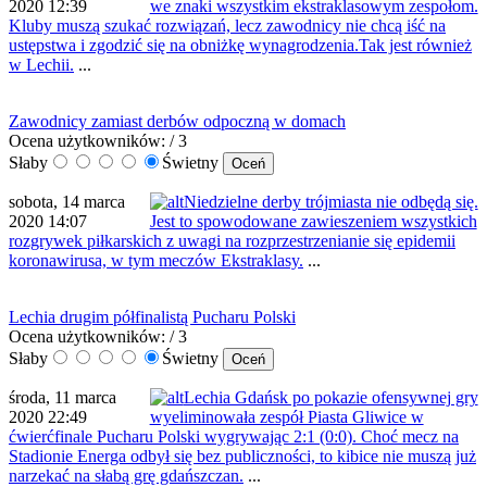
2020 12:39
we znaki wszystkim ekstraklasowym zespołom.
Kluby muszą szukać rozwiązań, lecz zawodnicy nie chcą iść na
ustępstwa i zgodzić się na obniżkę wynagrodzenia.Tak jest również
w Lechii.
...
Zawodnicy zamiast derbów odpoczną w domach
Ocena użytkowników:
/ 3
Słaby
Świetny
sobota, 14 marca
Niedzielne derby trójmiasta nie odbędą się.
2020 14:07
Jest to spowodowane zawieszeniem wszystkich
rozgrywek piłkarskich z uwagi na rozprzestrzenianie się epidemii
koronawirusa, w tym meczów Ekstraklasy.
...
Lechia drugim półfinalistą Pucharu Polski
Ocena użytkowników:
/ 3
Słaby
Świetny
środa, 11 marca
Lechia Gdańsk po pokazie ofensywnej gry
2020 22:49
wyeliminowała zespół Piasta Gliwice w
ćwierćfinale Pucharu Polski wygrywając 2:1 (0:0). Choć mecz na
Stadionie Energa odbył się bez publiczności, to kibice nie muszą już
narzekać na słabą grę gdańszczan.
...