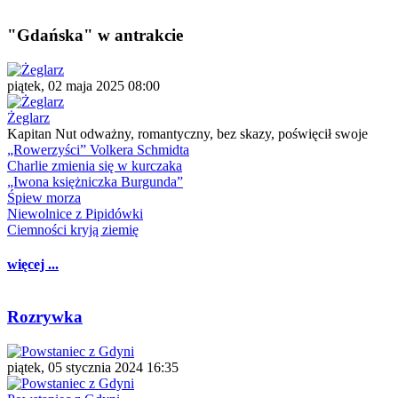
"Gdańska" w antrakcie
piątek, 02 maja 2025 08:00
Żeglarz
Kapitan Nut odważny, romantyczny, bez skazy, poświęcił swoje
„Rowerzyści” Volkera Schmidta
Charlie zmienia się w kurczaka
„Iwona księżniczka Burgunda”
Śpiew morza
Niewolnice z Pipidówki
Ciemności kryją ziemię
więcej ...
Rozrywka
piątek, 05 stycznia 2024 16:35