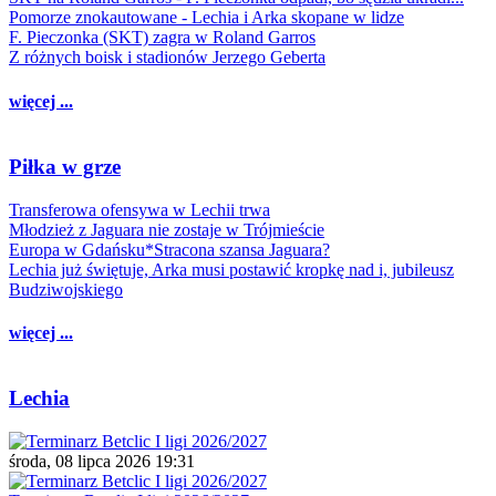
Pomorze znokautowane - Lechia i Arka skopane w lidze
F. Pieczonka (SKT) zagra w Roland Garros
Z różnych boisk i stadionów Jerzego Geberta
więcej ...
Piłka w grze
Transferowa ofensywa w Lechii trwa
Młodzież z Jaguara nie zostaje w Trójmieście
Europa w Gdańsku*Stracona szansa Jaguara?
Lechia już świętuje, Arka musi postawić kropkę nad i, jubileusz
Budziwojskiego
więcej ...
Lechia
środa, 08 lipca 2026 19:31