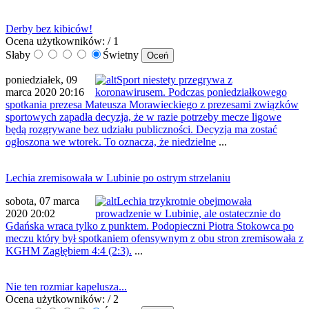
Derby bez kibiców!
Ocena użytkowników:
/ 1
Słaby
Świetny
poniedziałek, 09
Sport niestety przegrywa z
marca 2020 20:16
koronawirusem. Podczas poniedziałkowego
spotkania prezesa Mateusza Morawieckiego z prezesami związków
sportowych zapadła decyzja, że w razie potrzeby mecze ligowe
będą rozgrywane bez udziału publiczności. Decyzja ma zostać
ogłoszona we wtorek. To oznacza, że niedzielne
...
Lechia zremisowała w Lubinie po ostrym strzelaniu
sobota, 07 marca
Lechia trzykrotnie obejmowała
2020 20:02
prowadzenie w Lubinie, ale ostatecznie do
Gdańska wraca tylko z punktem. Podopieczni Piotra Stokowca po
meczu który był spotkaniem ofensywnym z obu stron zremisowała z
KGHM Zagłębiem 4:4 (2:3).
...
Nie ten rozmiar kapelusza...
Ocena użytkowników:
/ 2