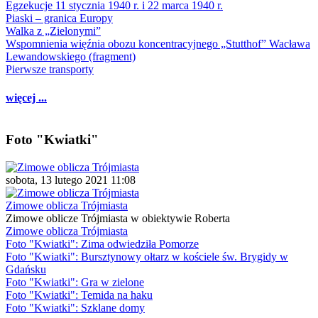
Egzekucje 11 stycznia 1940 r. i 22 marca 1940 r.
Piaski – granica Europy
Walka z „Zielonymi”
Wspomnienia więźnia obozu koncentracyjnego „Stutthof” Wacława
Lewandowskiego (fragment)
Pierwsze transporty
więcej ...
Foto "Kwiatki"
sobota, 13 lutego 2021 11:08
Zimowe oblicza Trójmiasta
Zimowe oblicze Trójmiasta w obiektywie Roberta
Zimowe oblicza Trójmiasta
Foto "Kwiatki": Zima odwiedziła Pomorze
Foto "Kwiatki": Bursztynowy ołtarz w kościele św. Brygidy w
Gdańsku
Foto "Kwiatki": Gra w zielone
Foto "Kwiatki": Temida na haku
Foto "Kwiatki": Szklane domy