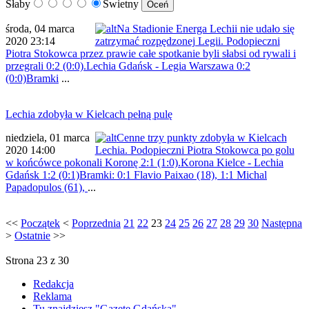
Słaby
Świetny
środa, 04 marca
Na Stadionie Energa Lechii nie udało się
2020 23:14
zatrzymać rozpędzonej Legii. Podopieczni
Piotra Stokowca przez prawie całe spotkanie byli słabsi od rywali i
przegrali 0:2 (0:0).Lechia Gdańsk - Legia Warszawa 0:2
(0:0)Bramki
...
Lechia zdobyła w Kielcach pełną pulę
niedziela, 01 marca
Cenne trzy punkty zdobyła w Kielcach
2020 14:00
Lechia. Podopieczni Piotra Stokowca po golu
w końcówce pokonali Koronę 2:1 (1:0).Korona Kielce - Lechia
Gdańsk 1:2 (0:1)Bramki: 0:1 Flavio Paixao (18), 1:1 Michal
Papadopulos (61),
...
<<
Początek
<
Poprzednia
21
22
23
24
25
26
27
28
29
30
Następna
>
Ostatnie
>>
Strona 23 z 30
Redakcja
Reklama
Tu znajdziesz "Gazetę Gdańską"