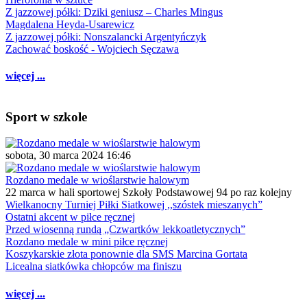
Z jazzowej półki: Dziki geniusz – Charles Mingus
Magdalena Heyda-Usarewicz
Z jazzowej półki: Nonszalancki Argentyńczyk
Zachować boskość - Wojciech Sęczawa
więcej ...
Sport w szkole
sobota, 30 marca 2024 16:46
Rozdano medale w wioślarstwie halowym
22 marca w hali sportowej Szkoły Podstawowej 94 po raz kolejny
Wielkanocny Turniej Piłki Siatkowej ,,szóstek mieszanych”
Ostatni akcent w piłce ręcznej
Przed wiosenną rundą „Czwartków lekkoatletycznych”
Rozdano medale w mini piłce ręcznej
Koszykarskie złota ponownie dla SMS Marcina Gortata
Licealna siatkówka chłopców ma finiszu
więcej ...