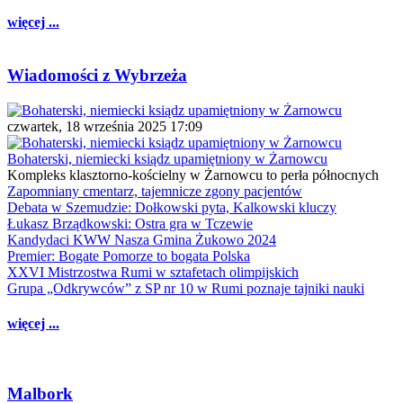
więcej ...
Wiadomości z Wybrzeża
czwartek, 18 września 2025 17:09
Bohaterski, niemiecki ksiądz upamiętniony w Żarnowcu
Kompleks klasztorno-kościelny w Żarnowcu to perła północnych
Zapomniany cmentarz, tajemnicze zgony pacjentów
Debata w Szemudzie: Dołkowski pyta, Kalkowski kluczy
Łukasz Brządkowski: Ostra gra w Tczewie
Kandydaci KWW Nasza Gmina Żukowo 2024
Premier: Bogate Pomorze to bogata Polska
XXVI Mistrzostwa Rumi w sztafetach olimpijskich
Grupa „Odkrywców” z SP nr 10 w Rumi poznaje tajniki nauki
więcej ...
Malbork