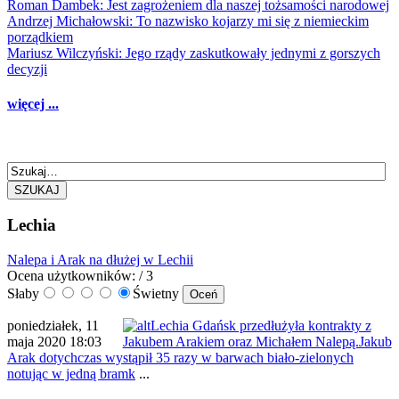
Roman Dambek: Jest zagrożeniem dla naszej tożsamości narodowej
Andrzej Michałowski: To nazwisko kojarzy mi się z niemieckim
porządkiem
Mariusz Wilczyński: Jego rządy zaskutkowały jednymi z gorszych
decyzji
więcej ...
SZUKAJ
Lechia
Nalepa i Arak na dłużej w Lechii
Ocena użytkowników:
/ 3
Słaby
Świetny
poniedziałek, 11
Lechia Gdańsk przedłużyła kontrakty z
maja 2020 18:03
Jakubem Arakiem oraz Michałem Nalepą.Jakub
Arak dotychczas wystąpił 35 razy w barwach biało-zielonych
notując w jedną bramk
...