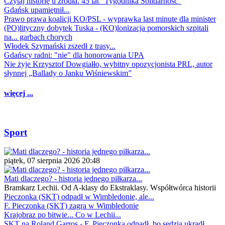
Czytaj historię u źródła. 45 lat "Tygodnika Solidarność"
Gdańsk upamiętnił...
Prawo prawa koalicji KO/PSL - wyprawka last minute dla minister
(PO)lityczny dobytek Tuska - (KO)lonizacja pomorskich szpitali
na... garbach chorych
Włodek Szymański zszedł z trasy...
Gdańscy radni: "nie" dla honorowania UPA
Nie żyje Krzysztof Dowgiałło, wybitny opozycjonista PRL, autor
słynnej „Ballady o Janku Wiśniewskim”
więcej ...
Sport
piątek, 07 sierpnia 2026 20:48
Mati dlaczego? - historia jednego piłkarza...
Bramkarz Lechii. Od A-klasy do Ekstraklasy. Współtwórca historii
Pieczonka (SKT) odpadł w Wimbledonie, ale...
F. Pieczonka (SKT) zagra w Wimbledonie
Krajobraz po bitwie... Co w Lechii...
SKT na Roland Garros - F. Pieczonka odpadł, bo sędzia ukradł...