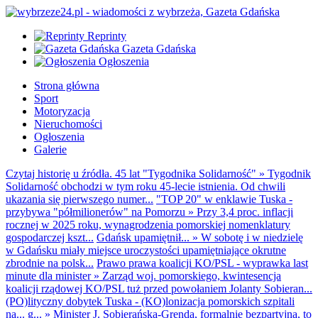
Reprinty
Gazeta Gdańska
Ogłoszenia
Strona główna
Sport
Motoryzacja
Nieruchomości
Ogłoszenia
Galerie
Czytaj historię u źródła. 45 lat "Tygodnika Solidarność"
»
Tygodnik
Solidarność obchodzi w tym roku 45-lecie istnienia. Od chwili
ukazania się pierwszego numer...
"TOP 20" w enklawie Tuska -
przybywa "półmilionerów" na Pomorzu
»
Przy 3,4 proc. inflacji
rocznej w 2025 roku, wynagrodzenia pomorskiej nomenklatury
gospodarczej kszt...
Gdańsk upamiętnił...
»
W sobotę i w niedzielę
w Gdańsku miały miejsce uroczystości upamiętniające okrutne
zbrodnie na polsk...
Prawo prawa koalicji KO/PSL - wyprawka last
minute dla minister
»
Zarząd woj. pomorskiego, kwintesencja
koalicji rządowej KO/PSL tuż przed powołaniem Jolanty Sobieran...
(PO)lityczny dobytek Tuska - (KO)lonizacja pomorskich szpitali
na... g...
»
Minister J. Sobierańska-Grenda, formalnie bezpartyjna, to