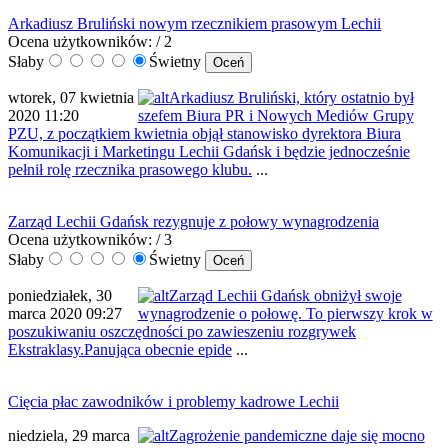
Arkadiusz Bruliński nowym rzecznikiem prasowym Lechii
Ocena użytkowników:
/ 2
Słaby
Świetny
wtorek, 07 kwietnia
Arkadiusz Bruliński, który ostatnio był
2020 11:20
szefem Biura PR i Nowych Mediów Grupy
PZU, z początkiem kwietnia objął stanowisko dyrektora Biura
Komunikacji i Marketingu Lechii Gdańsk i będzie jednocześnie
pełnił rolę rzecznika prasowego klubu.
...
Zarząd Lechii Gdańsk rezygnuje z połowy wynagrodzenia
Ocena użytkowników:
/ 3
Słaby
Świetny
poniedziałek, 30
Zarząd Lechii Gdańsk obniżył swoje
marca 2020 09:27
wynagrodzenie o połowę. To pierwszy krok w
poszukiwaniu oszczędności po zawieszeniu rozgrywek
Ekstraklasy.Panująca obecnie epide
...
Cięcia płac zawodników i problemy kadrowe Lechii
niedziela, 29 marca
Zagrożenie pandemiczne daje się mocno