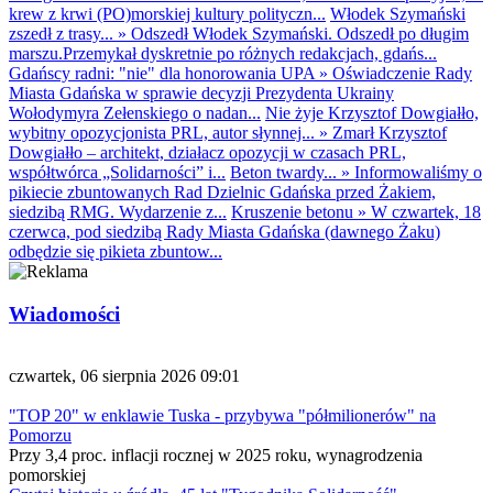
krew z krwi (PO)morskiej kultury polityczn...
Włodek Szymański
zszedł z trasy...
»
Odszedł Włodek Szymański. Odszedł po długim
marszu.Przemykał dyskretnie po różnych redakcjach, gdańs...
Gdańscy radni: "nie" dla honorowania UPA
»
Oświadczenie Rady
Miasta Gdańska w sprawie decyzji Prezydenta Ukrainy
Wołodymyra Zełenskiego o nadan...
Nie żyje Krzysztof Dowgiałło,
wybitny opozycjonista PRL, autor słynnej...
»
Zmarł Krzysztof
Dowgiałło – architekt, działacz opozycji w czasach PRL,
współtwórca „Solidarności” i...
Beton twardy...
»
Informowaliśmy o
pikiecie zbuntowanych Rad Dzielnic Gdańska przed Żakiem,
siedzibą RMG. Wydarzenie z...
Kruszenie betonu
»
W czwartek, 18
czerwca, pod siedzibą Rady Miasta Gdańska (dawnego Żaku)
odbędzie się pikieta zbuntow...
Wiadomości
czwartek, 06 sierpnia 2026 09:01
"TOP 20" w enklawie Tuska - przybywa "półmilionerów" na
Pomorzu
Przy 3,4 proc. inflacji rocznej w 2025 roku, wynagrodzenia
pomorskiej