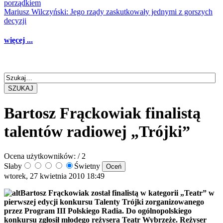
porządkiem
Mariusz Wilczyński: Jego rządy zaskutkowały jednymi z gorszych
decyzji
więcej ...
SZUKAJ
Bartosz Frąckowiak finalistą
talentów radiowej „Trójki”
Ocena użytkowników:
/ 2
Słaby
Świetny
wtorek, 27 kwietnia 2010 18:49
Bartosz Frąckowiak został finalistą w kategorii „Teatr” w
pierwszej edycji konkursu Talenty Trójki zorganizowanego
przez Program III Polskiego Radia. Do ogólnopolskiego
konkursu zgłosił młodego reżysera Teatr Wybrzeże. Reżyser