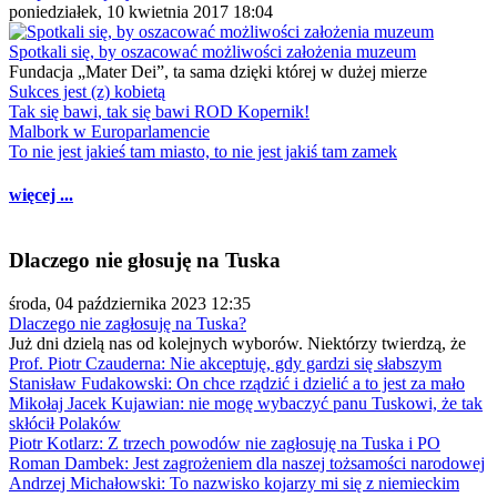
poniedziałek, 10 kwietnia 2017 18:04
Spotkali się, by oszacować możliwości założenia muzeum
Fundacja „Mater Dei”, ta sama dzięki której w dużej mierze
Sukces jest (z) kobietą
Tak się bawi, tak się bawi ROD Kopernik!
Malbork w Europarlamencie
To nie jest jakieś tam miasto, to nie jest jakiś tam zamek
więcej ...
Dlaczego nie głosuję na Tuska
środa, 04 października 2023 12:35
Dlaczego nie zagłosuję na Tuska?
Już dni dzielą nas od kolejnych wyborów. Niektórzy twierdzą, że
Prof. Piotr Czauderna: Nie akceptuję, gdy gardzi się słabszym
Stanisław Fudakowski: On chce rządzić i dzielić a to jest za mało
Mikołaj Jacek Kujawian: nie mogę wybaczyć panu Tuskowi, że tak
skłócił Polaków
Piotr Kotlarz: Z trzech powodów nie zagłosuję na Tuska i PO
Roman Dambek: Jest zagrożeniem dla naszej tożsamości narodowej
Andrzej Michałowski: To nazwisko kojarzy mi się z niemieckim