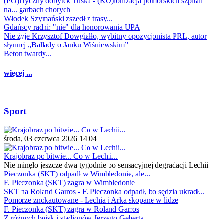
(PO)lityczny dobytek Tuska - (KO)lonizacja pomorskich szpitali
na... garbach chorych
Włodek Szymański zszedł z trasy...
Gdańscy radni: "nie" dla honorowania UPA
Nie żyje Krzysztof Dowgiałło, wybitny opozycjonista PRL, autor
słynnej „Ballady o Janku Wiśniewskim”
Beton twardy...
więcej ...
Sport
środa, 03 czerwca 2026 14:04
Krajobraz po bitwie... Co w Lechii...
Nie minęło jeszcze dwa tygodnie po sensacyjnej degradacji Lechii
Pieczonka (SKT) odpadł w Wimbledonie, ale...
F. Pieczonka (SKT) zagra w Wimbledonie
SKT na Roland Garros - F. Pieczonka odpadł, bo sędzia ukradł...
Pomorze znokautowane - Lechia i Arka skopane w lidze
F. Pieczonka (SKT) zagra w Roland Garros
Z różnych boisk i stadionów Jerzego Geberta