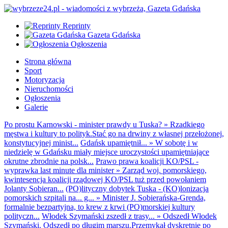
Reprinty
Gazeta Gdańska
Ogłoszenia
Strona główna
Sport
Motoryzacja
Nieruchomości
Ogłoszenia
Galerie
Po prostu Karnowski - minister prawdy u Tuska?
»
Rzadkiego
męstwa i kultury to polityk.Stać go na drwiny z własnej przełożonej,
konstytucyjnej minist...
Gdańsk upamiętnił...
»
W sobotę i w
niedzielę w Gdańsku miały miejsce uroczystości upamiętniające
okrutne zbrodnie na polsk...
Prawo prawa koalicji KO/PSL -
wyprawka last minute dla minister
»
Zarząd woj. pomorskiego,
kwintesencja koalicji rządowej KO/PSL tuż przed powołaniem
Jolanty Sobieran...
(PO)lityczny dobytek Tuska - (KO)lonizacja
pomorskich szpitali na... g...
»
Minister J. Sobierańska-Grenda,
formalnie bezpartyjna, to krew z krwi (PO)morskiej kultury
polityczn...
Włodek Szymański zszedł z trasy...
»
Odszedł Włodek
Szymański. Odszedł po długim marszu.Przemykał dyskretnie po