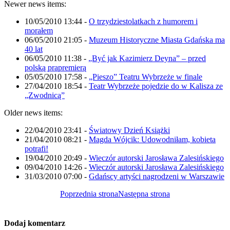
Newer news items:
10/05/2010 13:44
-
O trzydziestolatkach z humorem i
morałem
06/05/2010 21:05
-
Muzeum Historyczne Miasta Gdańska ma
40 lat
06/05/2010 11:38
-
„Być jak Kazimierz Deyna” – przed
polską prapremierą
05/05/2010 17:58
-
„Pieszo” Teatru Wybrzeże w finale
27/04/2010 18:54
-
Teatr Wybrzeże pojedzie do w Kalisza ze
„Zwodnicą”
Older news items:
22/04/2010 23:41
-
Światowy Dzień Książki
21/04/2010 08:21
-
Magda Wójcik: Udowodniłam, kobieta
potrafi!
19/04/2010 20:49
-
Wieczór autorski Jarosława Zalesińskiego
09/04/2010 14:26
-
Wieczór autorski Jarosława Zalesińskiego
31/03/2010 07:00
-
Gdańscy artyści nagrodzeni w Warszawie
Poprzednia strona
Następna strona
Dodaj komentarz