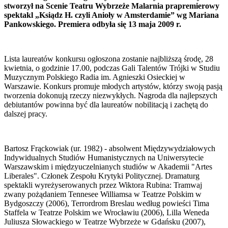
stworzył na Scenie Teatru Wybrzeże Malarnia prapremierowy
spektakl „Ksiądz H. czyli Anioły w Amsterdamie” wg Mariana
Pankowskiego. Premiera odbyła się 13 maja 2009 r.
Lista laureatów konkursu ogłoszona zostanie najbliższą środę, 28
kwietnia, o godzinie 17.00, podczas Gali Talentów Trójki w Studiu
Muzycznym Polskiego Radia im. Agnieszki Osieckiej w
Warszawie. Konkurs promuje młodych artystów, którzy swoją pasją
tworzenia dokonują rzeczy niezwykłych. Nagroda dla najlepszych
debiutantów powinna być dla laureatów nobilitacją i zachętą do
dalszej pracy.
Bartosz Frąckowiak (ur. 1982) - absolwent Międzywydziałowych
Indywidualnych Studiów Humanistycznych na Uniwersytecie
Warszawskim i międzyuczelnianych studiów w Akademii "Artes
Liberales". Członek Zespołu Krytyki Politycznej. Dramaturg
spektakli wyreżyserowanych przez Wiktora Rubina: Tramwaj
zwany pożądaniem Tennesee Williamsa w Teatrze Polskim w
Bydgoszczy (2006), Terrordrom Breslau według powieści Tima
Staffela w Teatrze Polskim we Wrocławiu (2006), Lilla Weneda
Juliusza Słowackiego w Teatrze Wybrzeże w Gdańsku (2007),