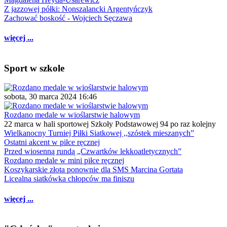
Z jazzowej półki: Nonszalancki Argentyńczyk
Zachować boskość - Wojciech Sęczawa
więcej ...
Sport w szkole
sobota, 30 marca 2024 16:46
Rozdano medale w wioślarstwie halowym
22 marca w hali sportowej Szkoły Podstawowej 94 po raz kolejny
Wielkanocny Turniej Piłki Siatkowej ,,szóstek mieszanych”
Ostatni akcent w piłce ręcznej
Przed wiosenną rundą „Czwartków lekkoatletycznych”
Rozdano medale w mini piłce ręcznej
Koszykarskie złota ponownie dla SMS Marcina Gortata
Licealna siatkówka chłopców ma finiszu
więcej ...