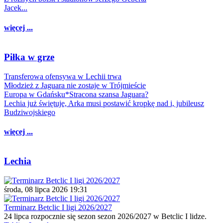
Jacek...
więcej ...
Piłka w grze
Transferowa ofensywa w Lechii trwa
Młodzież z Jaguara nie zostaje w Trójmieście
Europa w Gdańsku*Stracona szansa Jaguara?
Lechia już świętuje, Arka musi postawić kropkę nad i, jubileusz
Budziwojskiego
więcej ...
Lechia
środa, 08 lipca 2026 19:31
Terminarz Betclic I ligi 2026/2027
24 lipca rozpocznie się sezon sezon 2026/2027 w Betclic I lidze.