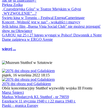
Jak się tu znaleźliśmy?
Piękna Zośka
„Czarodziejska Góra” w Teatrze Miejskim w Gdyni
„WYZWOLENIE”...?
Święto kina w Toruniu – Festiwal EnergaCamerimage
Koncert „Wolność jest w nas” - wokaliści i muzycy
Jeśli lubisz film „Buena Vista Social Club” nie możesz przegapić
show na Ołowiance
GAROU już 25 i 27 lutego wystąpi w Polsce! Dzwonnik z Notre
Dame zaśpiewa w ERGO Arenie
więcej ...
piątek, 16 września 2022 18:15
2076 dni obozu pod Gdańskiem
Obóz koncentracyjny Stutthof wyzwoliły wojska III Frontu
Marsz Śmierci
Markus Włodarczyk KL Stutthof - nr 79059
Egzekucje 11 stycznia 1940 r. i 22 marca 1940 r.
Piaski – granica Europy