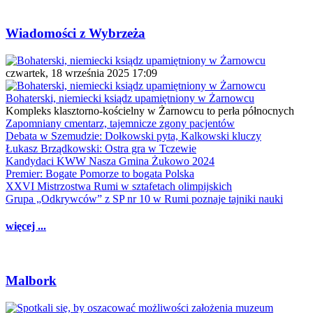
Wiadomości z Wybrzeża
czwartek, 18 września 2025 17:09
Bohaterski, niemiecki ksiądz upamiętniony w Żarnowcu
Kompleks klasztorno-kościelny w Żarnowcu to perła północnych
Zapomniany cmentarz, tajemnicze zgony pacjentów
Debata w Szemudzie: Dołkowski pyta, Kalkowski kluczy
Łukasz Brządkowski: Ostra gra w Tczewie
Kandydaci KWW Nasza Gmina Żukowo 2024
Premier: Bogate Pomorze to bogata Polska
XXVI Mistrzostwa Rumi w sztafetach olimpijskich
Grupa „Odkrywców” z SP nr 10 w Rumi poznaje tajniki nauki
więcej ...
Malbork