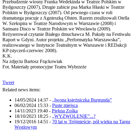
Przebudzenie wiosny Franka Wedekinda w Teatrze Polskim w
Bydgoszczy (2007), Drugie zabicie psa Marka Hłaski w Teatrze
Polskim w Bydgoszczy (2007). Od pewnego czasu w roli
dramaturga pracuje z Agnieszką Olsten. Razem zrealizowali Otella
W. Szekspira w Teatrze Narodowym w Warszawie (2008) i
Samsara Disco w Teatrze Polskim we Wrocławiu (2009).
Reżyserował czytanie Białego dmuchawca M. Pakuły na Festiwalu
Raport w Gdyni. Autor projektu „Performatyka Warszawska”,
realizowanego w Instytucie Teatralnym w Warszawie i REDakcji
KP (styczeń-czerwiec 2008).
K.K.
Na zdjęciu Bartosz Frąckowiak
Fot. Materiały promocyjne Teatru Wybrzeże
Tweet
Related news items:
14/05/2024 14:37
-
„Iwona księżniczka Burgunda”
06/02/2024 15:33
-
Puste miejsca
14/11/2023 19:40
-
Piękna Zośka
18/10/2023 18:25
-
„WYZWOLENIE”...?
19/12/2016 14:51
-
70 lat w Trójmieście, pół wieku na Targu
Węglowym