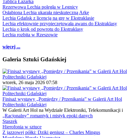
Tablica Łazarka
Rezerwowa Lechia poległa w Legnicy
Osłabiona Lechia ukarała nieskuteczną Arkę
Lechia Gdańsk z licencją na grę w Ekstraklasie
Lechia efektownie przypieczętowała awans do Ekstraklasy
Lechia o krok od powrotu do Ekstraklasy
Lechia rozbita w Rzeszowie
więcej ...
Galeria Sztuki Gdańskiej
wtorek, 26 maja 2026 07:58
Finisaż wystawy „Pomiędzy / Przenikania” w Galerii Art Hol
Politechniki Gdańskiej
W Galerii Art Hol na Wydziale Elektroniki, Telekomunikacji i
„Racjonalny” romantyk i mistyk epoki danych
Staszek
Hierofonia w sztuce
Z jazzowej półki: Dziki geniusz – Charles Mingus
Magdalena Heyda-Usarewicz