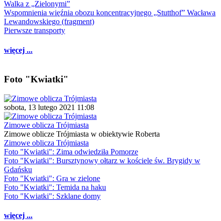
Walka z „Zielonymi”
Wspomnienia więźnia obozu koncentracyjnego „Stutthof” Wacława
Lewandowskiego (fragment)
Pierwsze transporty
więcej ...
Foto "Kwiatki"
sobota, 13 lutego 2021 11:08
Zimowe oblicza Trójmiasta
Zimowe oblicze Trójmiasta w obiektywie Roberta
Zimowe oblicza Trójmiasta
Foto "Kwiatki": Zima odwiedziła Pomorze
Foto "Kwiatki": Bursztynowy ołtarz w kościele św. Brygidy w
Gdańsku
Foto "Kwiatki": Gra w zielone
Foto "Kwiatki": Temida na haku
Foto "Kwiatki": Szklane domy
więcej ...