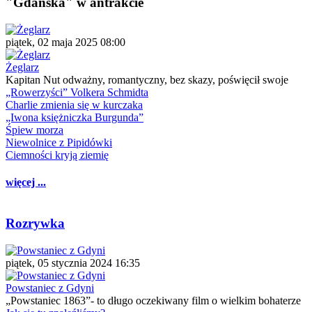
"Gdańska" w antrakcie
piątek, 02 maja 2025 08:00
Żeglarz
Kapitan Nut odważny, romantyczny, bez skazy, poświęcił swoje
„Rowerzyści” Volkera Schmidta
Charlie zmienia się w kurczaka
„Iwona księżniczka Burgunda”
Śpiew morza
Niewolnice z Pipidówki
Ciemności kryją ziemię
więcej ...
Rozrywka
piątek, 05 stycznia 2024 16:35
Powstaniec z Gdyni
„Powstaniec 1863”- to długo oczekiwany film o wielkim bohaterze