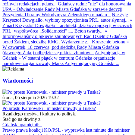
różnych redakcjach, gdańs...
Gdańscy radni: "nie" dla honorowania
UPA
»
Oświadczenie Rady Miasta Gdańska w sprawie decyzji
Prezydenta Ukrainy Wołodymyra Zełenskiego o nadan...
Nie żyje
Krzysztof Dowgiałło, wybitny opozycjonista PRL, autor słynnej...
»
Zmarł Krzysztof Dowgiałło – architekt, działacz opozycji w czasach
PRL, współtwórca „Solidarności” i...
Beton twardy...
»
Informowaliśmy o pikiecie zbuntowanych Rad Dzielnic Gdańska
przed Żakiem, siedzibą RMG. Wydarzenie z...
Kruszenie betonu
»
W czwartek, 18 czerwca, pod siedzibą Rady Miasta Gdańska
(dawnego Żaku) odbędzie się pikieta zbuntow...
Antymigracja w
Gdańsk
»
W ostatni piątek w centrum Gdańska organizacje
narodowe zorganizowały Marsz Antyemigracyjny.Gdański ...
Wiadomości
środa, 05 sierpnia 2026 19:32
Po prostu Karnowski - minister prawdy u Tuska?
Rzadkiego męstwa i kultury to polityk.
Stać go na drwiny z
Gdańsk upamiętnił...
Prawo prawa koalicji KO/PSL - wyprawka last minute dla minister