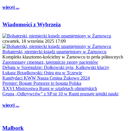
więcej ...
Wiadomości z Wybrzeża
czwartek, 18 września 2025 17:09
Bohaterski, niemiecki ksiądz upamiętniony w Żarnowcu
Kompleks klasztorno-kościelny w Żarnowcu to perła północnych
Zapomniany cmentarz, tajemnicze zgony pacjentów
Debata w Szemudzie: Dołkowski pyta, Kalkowski kluczy
Łukasz Brządkowski: Ostra gra w Tczewie
Kandydaci KWW Nasza Gmina Żukowo 2024
Premier: Bogate Pomorze to bogata Polska
XXVI Mistrzostwa Rumi w sztafetach olimpijskich
Grupa „Odkrywców” z SP nr 10 w Rumi poznaje tajniki nauki
więcej ...
Malbork