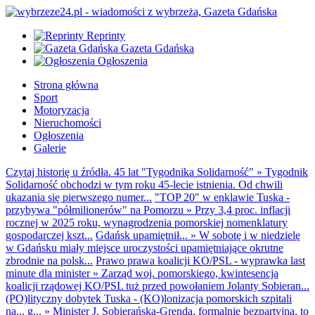
Reprinty
Gazeta Gdańska
Ogłoszenia
Strona główna
Sport
Motoryzacja
Nieruchomości
Ogłoszenia
Galerie
Czytaj historię u źródła. 45 lat "Tygodnika Solidarność"
»
Tygodnik
Solidarność obchodzi w tym roku 45-lecie istnienia. Od chwili
ukazania się pierwszego numer...
"TOP 20" w enklawie Tuska -
przybywa "półmilionerów" na Pomorzu
»
Przy 3,4 proc. inflacji
rocznej w 2025 roku, wynagrodzenia pomorskiej nomenklatury
gospodarczej kszt...
Gdańsk upamiętnił...
»
W sobotę i w niedzielę
w Gdańsku miały miejsce uroczystości upamiętniające okrutne
zbrodnie na polsk...
Prawo prawa koalicji KO/PSL - wyprawka last
minute dla minister
»
Zarząd woj. pomorskiego, kwintesencja
koalicji rządowej KO/PSL tuż przed powołaniem Jolanty Sobieran...
(PO)lityczny dobytek Tuska - (KO)lonizacja pomorskich szpitali
na... g...
»
Minister J. Sobierańska-Grenda, formalnie bezpartyjna, to