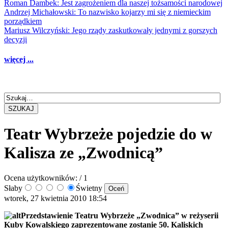
Roman Dambek: Jest zagrożeniem dla naszej tożsamości narodowej
Andrzej Michałowski: To nazwisko kojarzy mi się z niemieckim
porządkiem
Mariusz Wilczyński: Jego rządy zaskutkowały jednymi z gorszych
decyzji
więcej ...
SZUKAJ
Teatr Wybrzeże pojedzie do w
Kalisza ze „Zwodnicą”
Ocena użytkowników:
/ 1
Słaby
Świetny
wtorek, 27 kwietnia 2010 18:54
Przedstawienie Teatru Wybrzeże „Zwodnica” w reżyserii
Kuby Kowalskiego zaprezentowane zostanie 50. Kaliskich