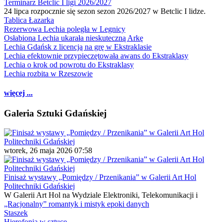
Terminarz Betclic I ligi 2026/2027
24 lipca rozpocznie się sezon sezon 2026/2027 w Betclic I lidze.
Tablica Łazarka
Rezerwowa Lechia poległa w Legnicy
Osłabiona Lechia ukarała nieskuteczną Arkę
Lechia Gdańsk z licencją na grę w Ekstraklasie
Lechia efektownie przypieczętowała awans do Ekstraklasy
Lechia o krok od powrotu do Ekstraklasy
Lechia rozbita w Rzeszowie
więcej ...
Galeria Sztuki Gdańskiej
wtorek, 26 maja 2026 07:58
Finisaż wystawy „Pomiędzy / Przenikania” w Galerii Art Hol
Politechniki Gdańskiej
W Galerii Art Hol na Wydziale Elektroniki, Telekomunikacji i
„Racjonalny” romantyk i mistyk epoki danych
Staszek
Hierofonia w sztuce