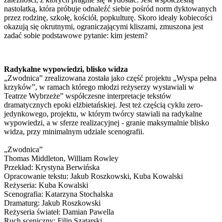
nastolatką, która próbuje odnaleźć siebie pośród norm dyktowanych
przez rodzinę, szkołę, kościół, popkulturę. Skoro ideały kobiecości
okazują się okrutnymi, ograniczającymi kliszami, zmuszona jest
zadać sobie podstawowe pytanie: kim jestem?
Radykalne wypowiedzi, blisko widza
„Zwodnica” zrealizowana została jako część projektu „Wyspa pełna
krzyków”, w ramach którego młodzi reżyserzy wystawiali w
Teatrze Wybrzeże” współczesne interpretacje tekstów
dramatycznych epoki elżbietańskiej. Jest też częścią cyklu zero-
jedynkowego, projektu, w którym twórcy stawiali na radykalne
wypowiedzi, a w sferze realizacyjnej - granie maksymalnie blisko
widza, przy minimalnym udziale scenografii.
„Zwodnica”
Thomas Middleton, William Rowley
Przekład: Krystyna Berwińska
Opracowanie tekstu: Jakub Roszkowski, Kuba Kowalski
Reżyseria: Kuba Kowalski
Scenografia: Katarzyna Stochalska
Dramaturg: Jakub Roszkowski
Reżyseria świateł: Damian Pawella
Ruch sceniczny: Filip Szatarski