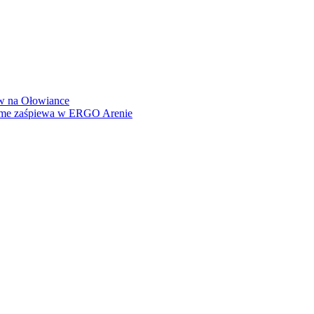
how na Ołowiance
Dame zaśpiewa w ERGO Arenie