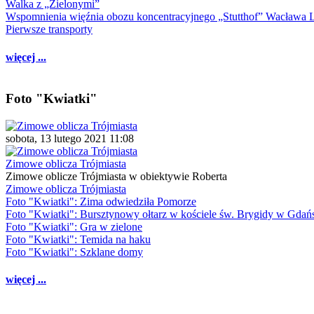
Walka z „Zielonymi”
Wspomnienia więźnia obozu koncentracyjnego „Stutthof” Wacława 
Pierwsze transporty
więcej ...
Foto "Kwiatki"
sobota, 13 lutego 2021 11:08
Zimowe oblicza Trójmiasta
Zimowe oblicze Trójmiasta w obiektywie Roberta
Zimowe oblicza Trójmiasta
Foto "Kwiatki": Zima odwiedziła Pomorze
Foto "Kwiatki": Bursztynowy ołtarz w kościele św. Brygidy w Gdań
Foto "Kwiatki": Gra w zielone
Foto "Kwiatki": Temida na haku
Foto "Kwiatki": Szklane domy
więcej ...