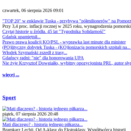
czwartek, 06 sierpnia 2026 09:01
"TOP 20" w enklawie Tuska - przybywa "półmilionerów" na Pomor
Przy 3,4 proc. inflacji rocznej w 2025 roku, wynagrodzenia pomorski
Czytaj historię u źródła. 45 lat "Tygodnika Solidarność"
Gdańsk upamiętnił...
Prawo prawa koalicji KO/PSL - wyprawka last minute dla minister
(PO)lityczny dobytek Tuska - (KO)lonizacja pomorskich szpitali na..
Włodek Szymański zszedł z trasy...
Gdańscy radni: "nie" dla honorowania UPA
Nie żyje Krzysztof Dowgiałło, wybitny opozycjonista PRL, autor sł
więcej ...
Sport
piątek, 07 sierpnia 2026 20:48
Mati dlaczego? - historia jednego piłkarza...
Bramkarz Lechii. Od A-klasy do Ekstraklasy. Współtwórca historii