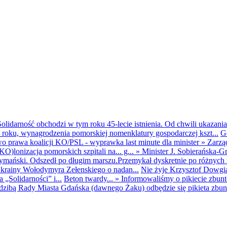
olidarność obchodzi w tym roku 45-lecie istnienia. Od chwili ukazania
25 roku, wynagrodzenia pomorskiej nomenklatury gospodarczej kszt...
G
o prawa koalicji KO/PSL - wyprawka last minute dla minister
»
Zarzą
O)lonizacja pomorskich szpitali na... g...
»
Minister J. Sobierańska-G
mański. Odszedł po długim marszu.Przemykał dyskretnie po różnych r
krainy Wołodymyra Zełenskiego o nadan...
Nie żyje Krzysztof Dowgiał
„Solidarności” i...
Beton twardy...
»
Informowaliśmy o pikiecie zbu
dzibą Rady Miasta Gdańska (dawnego Żaku) odbędzie się pikieta zbun