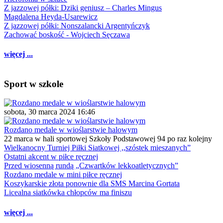
Z jazzowej półki: Dziki geniusz – Charles Mingus
Magdalena Heyda-Usarewicz
Z jazzowej półki: Nonszalancki Argentyńczyk
Zachować boskość - Wojciech Sęczawa
więcej ...
Sport w szkole
sobota, 30 marca 2024 16:46
Rozdano medale w wioślarstwie halowym
22 marca w hali sportowej Szkoły Podstawowej 94 po raz kolejny
Wielkanocny Turniej Piłki Siatkowej ,,szóstek mieszanych”
Ostatni akcent w piłce ręcznej
Przed wiosenną rundą „Czwartków lekkoatletycznych”
Rozdano medale w mini piłce ręcznej
Koszykarskie złota ponownie dla SMS Marcina Gortata
Licealna siatkówka chłopców ma finiszu
więcej ...