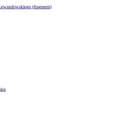
Lewandowskiego (fragment)
sku