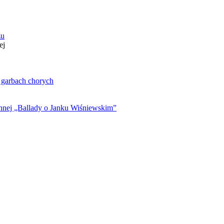
zu
ej
. garbach chorych
ynnej „Ballady o Janku Wiśniewskim”