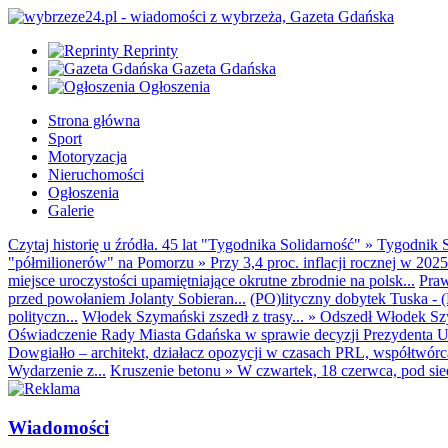
Reprinty
Gazeta Gdańska
Ogłoszenia
Strona główna
Sport
Motoryzacja
Nieruchomości
Ogłoszenia
Galerie
Czytaj historię u źródła. 45 lat "Tygodnika Solidarność"
»
Tygodnik S
"półmilionerów" na Pomorzu
»
Przy 3,4 proc. inflacji rocznej w 20
miejsce uroczystości upamiętniające okrutne zbrodnie na polsk...
Praw
przed powołaniem Jolanty Sobieran...
(PO)lityczny dobytek Tuska - (K
polityczn...
Włodek Szymański zszedł z trasy...
»
Odszedł Włodek Szy
Oświadczenie Rady Miasta Gdańska w sprawie decyzji Prezydenta U
Dowgiałło – architekt, działacz opozycji w czasach PRL, współtwórca 
Wydarzenie z...
Kruszenie betonu
»
W czwartek, 18 czerwca, pod sie
Wiadomości