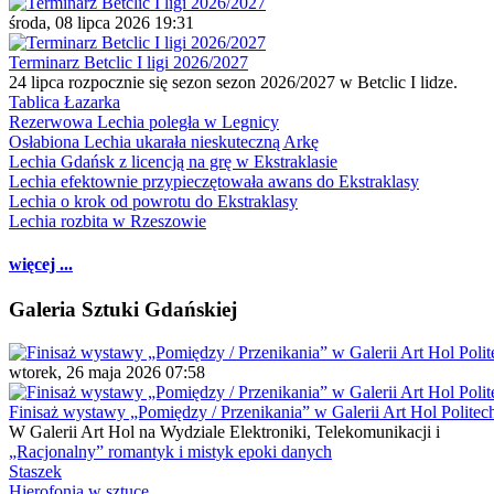
środa, 08 lipca 2026 19:31
Terminarz Betclic I ligi 2026/2027
24 lipca rozpocznie się sezon sezon 2026/2027 w Betclic I lidze.
Tablica Łazarka
Rezerwowa Lechia poległa w Legnicy
Osłabiona Lechia ukarała nieskuteczną Arkę
Lechia Gdańsk z licencją na grę w Ekstraklasie
Lechia efektownie przypieczętowała awans do Ekstraklasy
Lechia o krok od powrotu do Ekstraklasy
Lechia rozbita w Rzeszowie
więcej ...
Galeria Sztuki Gdańskiej
wtorek, 26 maja 2026 07:58
Finisaż wystawy „Pomiędzy / Przenikania” w Galerii Art Hol Politec
W Galerii Art Hol na Wydziale Elektroniki, Telekomunikacji i
„Racjonalny” romantyk i mistyk epoki danych
Staszek
Hierofonia w sztuce