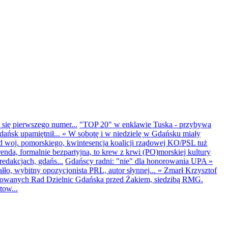
 się pierwszego numer...
"TOP 20" w enklawie Tuska - przybywa
dańsk upamiętnił...
»
W sobotę i w niedzielę w Gdańsku miały
d woj. pomorskiego, kwintesencja koalicji rządowej KO/PSL tuż
renda, formalnie bezpartyjna, to krew z krwi (PO)morskiej kultury
edakcjach, gdańs...
Gdańscy radni: "nie" dla honorowania UPA
»
ło, wybitny opozycjonista PRL, autor słynnej...
»
Zmarł Krzysztof
ntowanych Rad Dzielnic Gdańska przed Żakiem, siedzibą RMG.
tow...