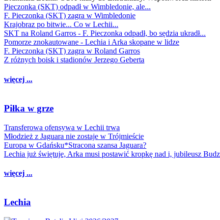
Pieczonka (SKT) odpadł w Wimbledonie, ale...
F. Pieczonka (SKT) zagra w Wimbledonie
Krajobraz po bitwie... Co w Lechii...
SKT na Roland Garros - F. Pieczonka odpadł, bo sędzia ukradł...
Pomorze znokautowane - Lechia i Arka skopane w lidze
F. Pieczonka (SKT) zagra w Roland Garros
Z różnych boisk i stadionów Jerzego Geberta
więcej ...
Piłka w grze
Transferowa ofensywa w Lechii trwa
Młodzież z Jaguara nie zostaje w Trójmieście
Europa w Gdańsku*Stracona szansa Jaguara?
Lechia już świętuje, Arka musi postawić kropkę nad i, jubileusz Bud
więcej ...
Lechia