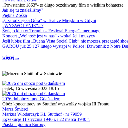
„Powstaniec 1863”- to długo oczekiwany film o wielkim bohaterze
Jak się tu znaleźliśmy?
Piękna Zośka
„Czarodziejska Góra” w Teatrze Miejskim w Gdyni
„WYZWOLENIE”...?
Święto kina w Toruniu – Festiwal EnergaCamerimage
Koncert „Wolność jest w nas” - wokaliści i muzycy
Jeśli lubisz film „Buena Vista Social Club” nie możesz przegapić s
GAROU już 25 i 27 lutego wystąpi w Polsce! Dzwonnik z Notre 
więcej ...
piątek, 16 września 2022 18:15
2076 dni obozu pod Gdańskiem
Obóz koncentracyjny Stutthof wyzwoliły wojska III Frontu
Marsz Śmierci
Markus Włodarczyk KL Stutthof - nr 79059
Egzekucje 11 stycznia 1940 r. i 22 marca 1940 r.
Piaski – granica Europy