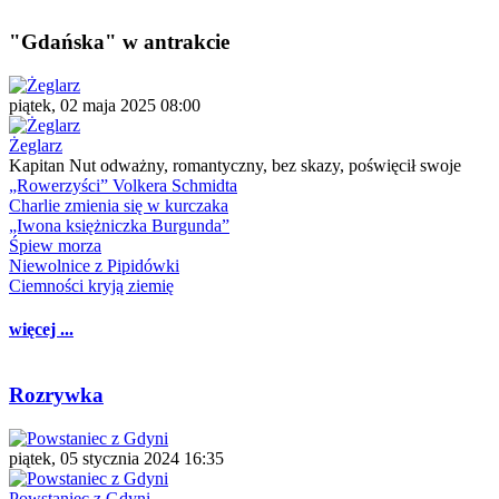
"Gdańska" w antrakcie
piątek, 02 maja 2025 08:00
Żeglarz
Kapitan Nut odważny, romantyczny, bez skazy, poświęcił swoje
„Rowerzyści” Volkera Schmidta
Charlie zmienia się w kurczaka
„Iwona księżniczka Burgunda”
Śpiew morza
Niewolnice z Pipidówki
Ciemności kryją ziemię
więcej ...
Rozrywka
piątek, 05 stycznia 2024 16:35
Powstaniec z Gdyni