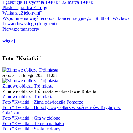
Egzekucje 11 stycznia 1940 r. i 22 marca 1940 r.
Piaski – granica Europy
Walka z „Zielonymi”
Wspomnienia więźnia obozu koncentracyjnego „Stutthof” Wacława
Lewandowskiego (fragment)
Pierwsze transporty
więcej ...
Foto "Kwiatki"
sobota, 13 lutego 2021 11:08
Zimowe oblicza Trójmiasta
Zimowe oblicze Trójmiasta w obiektywie Roberta
Zimowe oblicza Trójmiasta
Foto "Kwiatki": Zima odwiedziła Pomorze
Foto "Kwiatki": Bursztynowy ołtarz w kościele św. Brygidy w
Gdańsku
Foto "Kwiatki": Gra w zielone
Foto "Kwiatki": Temida na haku
Foto "Kwiatki": Szklane domy