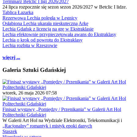
Terminarz Betclic I ligi 2026/2027
24 lipca rozpocznie się sezon sezon 2026/2027 w Betclic I lidze.
Tablica Łazarka
Rezerwowa Lechia poległa w Legnicy
Osłabiona Lechia ukarała nieskuteczną Arkę
Lechia Gdańsk z licencją na grę w Ekstraklasie
Lechia efektownie przypieczętowała awans do Ekstraklasy
Lechia o krok od powrotu do Ekstraklasy
Lechia rozbita w Rzeszowie
więcej ...
Galeria Sztuki Gdańskiej
wtorek, 26 maja 2026 07:58
Finisaż wystawy „Pomiędzy / Przenikania” w Galerii Art Hol
Politechniki Gdańskiej
W Galerii Art Hol na Wydziale Elektroniki, Telekomunikacji i
„Racjonalny” romantyk i mistyk epoki danych
Staszek
Hierofonia w sztuce