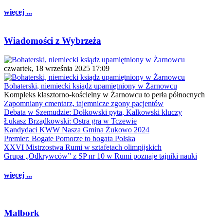
więcej ...
Wiadomości z Wybrzeża
czwartek, 18 września 2025 17:09
Bohaterski, niemiecki ksiądz upamiętniony w Żarnowcu
Kompleks klasztorno-kościelny w Żarnowcu to perła północnych
Zapomniany cmentarz, tajemnicze zgony pacjentów
Debata w Szemudzie: Dołkowski pyta, Kalkowski kluczy
Łukasz Brządkowski: Ostra gra w Tczewie
Kandydaci KWW Nasza Gmina Żukowo 2024
Premier: Bogate Pomorze to bogata Polska
XXVI Mistrzostwa Rumi w sztafetach olimpijskich
Grupa „Odkrywców” z SP nr 10 w Rumi poznaje tajniki nauki
więcej ...
Malbork