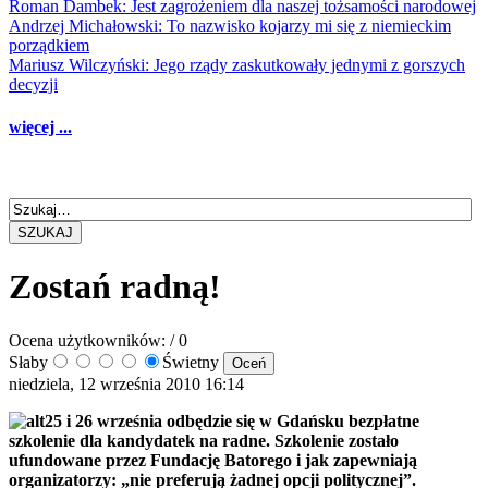
Roman Dambek: Jest zagrożeniem dla naszej tożsamości narodowej
Andrzej Michałowski: To nazwisko kojarzy mi się z niemieckim
porządkiem
Mariusz Wilczyński: Jego rządy zaskutkowały jednymi z gorszych
decyzji
więcej ...
SZUKAJ
Zostań radną!
Ocena użytkowników:
/ 0
Słaby
Świetny
niedziela, 12 września 2010 16:14
25 i 26 września odbędzie się w Gdańsku bezpłatne
szkolenie dla kandydatek na radne. Szkolenie zostało
ufundowane przez Fundację Batorego i jak zapewniają
organizatorzy: „nie preferują żadnej opcji politycznej”.