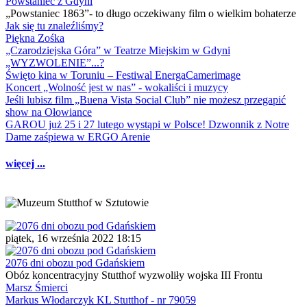
Powstaniec z Gdyni
„Powstaniec 1863”- to długo oczekiwany film o wielkim bohaterze
Jak się tu znaleźliśmy?
Piękna Zośka
„Czarodziejska Góra” w Teatrze Miejskim w Gdyni
„WYZWOLENIE”...?
Święto kina w Toruniu – Festiwal EnergaCamerimage
Koncert „Wolność jest w nas” - wokaliści i muzycy
Jeśli lubisz film „Buena Vista Social Club” nie możesz przegapić
show na Ołowiance
GAROU już 25 i 27 lutego wystąpi w Polsce! Dzwonnik z Notre
Dame zaśpiewa w ERGO Arenie
więcej ...
piątek, 16 września 2022 18:15
2076 dni obozu pod Gdańskiem
Obóz koncentracyjny Stutthof wyzwoliły wojska III Frontu
Marsz Śmierci
Markus Włodarczyk KL Stutthof - nr 79059