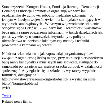
Stowarzyszenie Kongres Kobiet, Fundacja Rozwoju Demokracji
Lokalnej i Fundacja Feminoteka organizują we wrześniu i
październiku dwudniowe, sobotnio-niedzielne szkolenia – po
jednym w każdym województwie - dla kandydatek startujących w
wyborach samorządowych. W naszym województwie szkolenie
odbędzie się w Gdańsku 25-26 września. Uczestniczki warsztatów
będą miały szansę poszerzenia informacji w takich dziedzinach jak:
podstawy wiedzy o samorządzie terytorialnym, polityka
równościowa na poziomie lokalnym czy metody i techniki
prowadzenia kampanii wyborczej.
Nabór na szkolenia trwa, jak zapowiadają organizatorzy : „w
związku z ograniczoną liczbą miejsc, przy rekrutacji pierwszeństwo
będą miały kandydatki z mniejszych miejscowości, startujące do
samorządu po raz pierwszy, mające za sobą dorobek w działalności
społecznej.” Aby zgłosić się na szkolenie, wystarczy wypełnić
formularz, dostępny na
http://www.stowarzyszeniekongreskobiet.pl/ i wysłać na adres:
biuro@kongreskobiet.pl
(wie)
Tweet
Related news items: