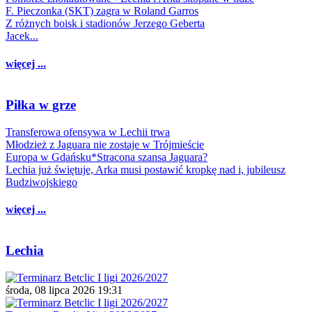
F. Pieczonka (SKT) zagra w Roland Garros
Z różnych boisk i stadionów Jerzego Geberta
Jacek...
więcej ...
Piłka w grze
Transferowa ofensywa w Lechii trwa
Młodzież z Jaguara nie zostaje w Trójmieście
Europa w Gdańsku*Stracona szansa Jaguara?
Lechia już świętuje, Arka musi postawić kropkę nad i, jubileusz
Budziwojskiego
więcej ...
Lechia
środa, 08 lipca 2026 19:31