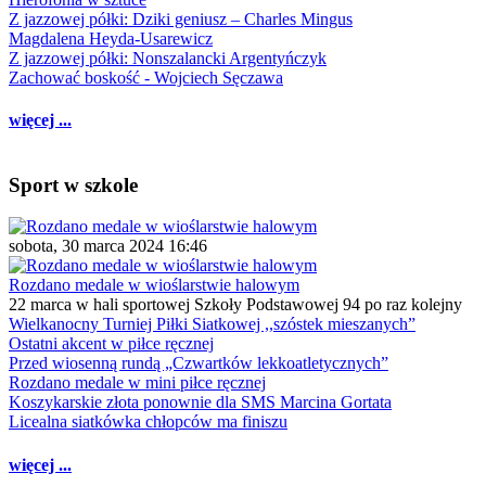
Z jazzowej półki: Dziki geniusz – Charles Mingus
Magdalena Heyda-Usarewicz
Z jazzowej półki: Nonszalancki Argentyńczyk
Zachować boskość - Wojciech Sęczawa
więcej ...
Sport w szkole
sobota, 30 marca 2024 16:46
Rozdano medale w wioślarstwie halowym
22 marca w hali sportowej Szkoły Podstawowej 94 po raz kolejny
Wielkanocny Turniej Piłki Siatkowej ,,szóstek mieszanych”
Ostatni akcent w piłce ręcznej
Przed wiosenną rundą „Czwartków lekkoatletycznych”
Rozdano medale w mini piłce ręcznej
Koszykarskie złota ponownie dla SMS Marcina Gortata
Licealna siatkówka chłopców ma finiszu
więcej ...