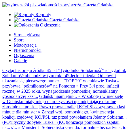
Reprinty
Gazeta Gdańska
Ogłoszenia
Strona główna
Sport
Motoryzacja
Nieruchomości
Ogłoszenia
Galerie
Czytaj historię u źródła. 45 lat "Tygodnika Solidarność"
»
Tygodnik
Solidarność obchodzi w tym roku 45-lecie istnienia. Od chwili
ukazania się pierwszego numer...
"TOP 20" w enklawie Tuska -
przybywa "półmilionerów" na Pomorzu
»
Przy 3,4 proc. inflacji
rocznej w 2025 roku, wynagrodzenia pomorskiej nomenklatury
gospodarczej kszt...
Gdańsk upamiętnił...
»
W sobotę i w niedzielę
w Gdańsku miały miejsce uroczystości upamiętniające okrutne
zbrodnie na polsk...
Prawo prawa koalicji KO/PSL - wyprawka last
minute dla minister
»
Zarząd woj. pomorskiego, kwintesencja
koalicji rządowej KO/PSL tuż przed powołaniem Jolanty Sobieran...
(PO)lityczny dobytek Tuska - (KO)lonizacja pomorskich szpitali
na... g...
»
Minister J. Sobierańska-Grenda, formalnie bezpartyjna, to