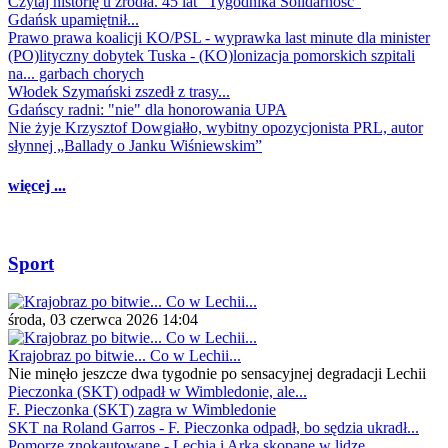
Czytaj historię u źródła. 45 lat "Tygodnika Solidarność"
Gdańsk upamiętnił...
Prawo prawa koalicji KO/PSL - wyprawka last minute dla minister
(PO)lityczny dobytek Tuska - (KO)lonizacja pomorskich szpitali
na... garbach chorych
Włodek Szymański zszedł z trasy...
Gdańscy radni: "nie" dla honorowania UPA
Nie żyje Krzysztof Dowgiałło, wybitny opozycjonista PRL, autor
słynnej „Ballady o Janku Wiśniewskim”
więcej ...
Sport
środa, 03 czerwca 2026 14:04
Krajobraz po bitwie... Co w Lechii...
Nie minęło jeszcze dwa tygodnie po sensacyjnej degradacji Lechii
Pieczonka (SKT) odpadł w Wimbledonie, ale...
F. Pieczonka (SKT) zagra w Wimbledonie
SKT na Roland Garros - F. Pieczonka odpadł, bo sędzia ukradł...
Pomorze znokautowane - Lechia i Arka skopane w lidze