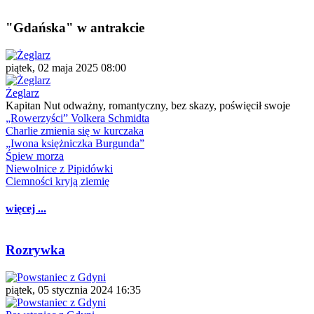
"Gdańska" w antrakcie
piątek, 02 maja 2025 08:00
Żeglarz
Kapitan Nut odważny, romantyczny, bez skazy, poświęcił swoje
„Rowerzyści” Volkera Schmidta
Charlie zmienia się w kurczaka
„Iwona księżniczka Burgunda”
Śpiew morza
Niewolnice z Pipidówki
Ciemności kryją ziemię
więcej ...
Rozrywka
piątek, 05 stycznia 2024 16:35