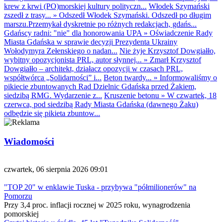
krew z krwi (PO)morskiej kultury polityczn...
Włodek Szymański
zszedł z trasy...
»
Odszedł Włodek Szymański. Odszedł po długim
marszu.Przemykał dyskretnie po różnych redakcjach, gdańs...
Gdańscy radni: "nie" dla honorowania UPA
»
Oświadczenie Rady
Miasta Gdańska w sprawie decyzji Prezydenta Ukrainy
Wołodymyra Zełenskiego o nadan...
Nie żyje Krzysztof Dowgiałło,
wybitny opozycjonista PRL, autor słynnej...
»
Zmarł Krzysztof
Dowgiałło – architekt, działacz opozycji w czasach PRL,
współtwórca „Solidarności” i...
Beton twardy...
»
Informowaliśmy o
pikiecie zbuntowanych Rad Dzielnic Gdańska przed Żakiem,
siedzibą RMG. Wydarzenie z...
Kruszenie betonu
»
W czwartek, 18
czerwca, pod siedzibą Rady Miasta Gdańska (dawnego Żaku)
odbędzie się pikieta zbuntow...
Wiadomości
czwartek, 06 sierpnia 2026 09:01
"TOP 20" w enklawie Tuska - przybywa "półmilionerów" na
Pomorzu
Przy 3,4 proc. inflacji rocznej w 2025 roku, wynagrodzenia
pomorskiej