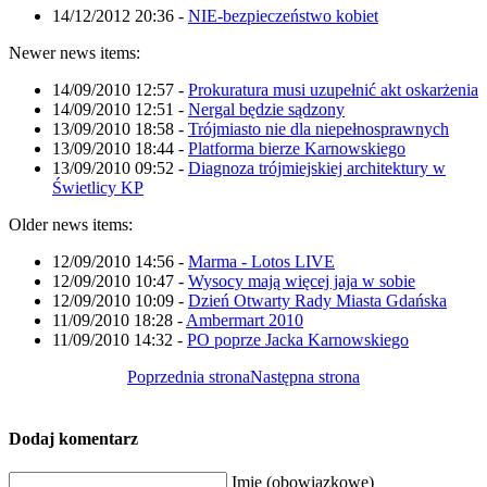
14/12/2012 20:36
-
NIE-bezpieczeństwo kobiet
Newer news items:
14/09/2010 12:57
-
Prokuratura musi uzupełnić akt oskarżenia
14/09/2010 12:51
-
Nergal będzie sądzony
13/09/2010 18:58
-
Trójmiasto nie dla niepełnosprawnych
13/09/2010 18:44
-
Platforma bierze Karnowskiego
13/09/2010 09:52
-
Diagnoza trójmiejskiej architektury w
Świetlicy KP
Older news items:
12/09/2010 14:56
-
Marma - Lotos LIVE
12/09/2010 10:47
-
Wysocy mają więcej jaja w sobie
12/09/2010 10:09
-
Dzień Otwarty Rady Miasta Gdańska
11/09/2010 18:28
-
Ambermart 2010
11/09/2010 14:32
-
PO poprze Jacka Karnowskiego
Poprzednia strona
Następna strona
Dodaj komentarz
Imię (obowiązkowe)