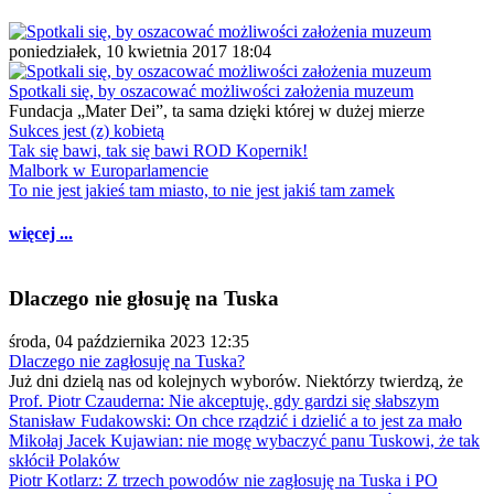
poniedziałek, 10 kwietnia 2017 18:04
Spotkali się, by oszacować możliwości założenia muzeum
Fundacja „Mater Dei”, ta sama dzięki której w dużej mierze
Sukces jest (z) kobietą
Tak się bawi, tak się bawi ROD Kopernik!
Malbork w Europarlamencie
To nie jest jakieś tam miasto, to nie jest jakiś tam zamek
więcej ...
Dlaczego nie głosuję na Tuska
środa, 04 października 2023 12:35
Dlaczego nie zagłosuję na Tuska?
Już dni dzielą nas od kolejnych wyborów. Niektórzy twierdzą, że
Prof. Piotr Czauderna: Nie akceptuję, gdy gardzi się słabszym
Stanisław Fudakowski: On chce rządzić i dzielić a to jest za mało
Mikołaj Jacek Kujawian: nie mogę wybaczyć panu Tuskowi, że tak
skłócił Polaków
Piotr Kotlarz: Z trzech powodów nie zagłosuję na Tuska i PO