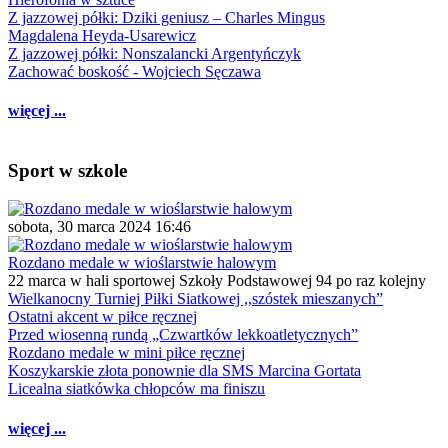
Z jazzowej półki: Dziki geniusz – Charles Mingus
Magdalena Heyda-Usarewicz
Z jazzowej półki: Nonszalancki Argentyńczyk
Zachować boskość - Wojciech Sęczawa
więcej ...
Sport w szkole
sobota, 30 marca 2024 16:46
Rozdano medale w wioślarstwie halowym
22 marca w hali sportowej Szkoły Podstawowej 94 po raz kolejny
Wielkanocny Turniej Piłki Siatkowej ,,szóstek mieszanych”
Ostatni akcent w piłce ręcznej
Przed wiosenną rundą „Czwartków lekkoatletycznych”
Rozdano medale w mini piłce ręcznej
Koszykarskie złota ponownie dla SMS Marcina Gortata
Licealna siatkówka chłopców ma finiszu
więcej ...