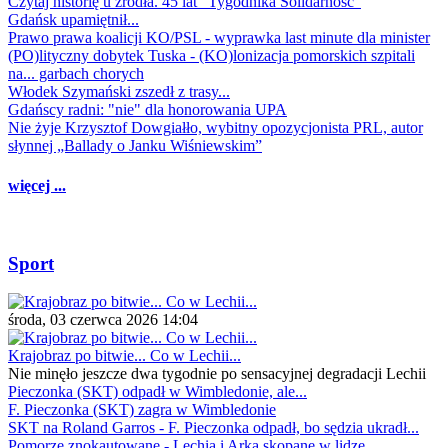
Czytaj historię u źródła. 45 lat "Tygodnika Solidarność"
Gdańsk upamiętnił...
Prawo prawa koalicji KO/PSL - wyprawka last minute dla minister
(PO)lityczny dobytek Tuska - (KO)lonizacja pomorskich szpitali
na... garbach chorych
Włodek Szymański zszedł z trasy...
Gdańscy radni: "nie" dla honorowania UPA
Nie żyje Krzysztof Dowgiałło, wybitny opozycjonista PRL, autor
słynnej „Ballady o Janku Wiśniewskim”
więcej ...
Sport
środa, 03 czerwca 2026 14:04
Krajobraz po bitwie... Co w Lechii...
Nie minęło jeszcze dwa tygodnie po sensacyjnej degradacji Lechii
Pieczonka (SKT) odpadł w Wimbledonie, ale...
F. Pieczonka (SKT) zagra w Wimbledonie
SKT na Roland Garros - F. Pieczonka odpadł, bo sędzia ukradł...
Pomorze znokautowane - Lechia i Arka skopane w lidze