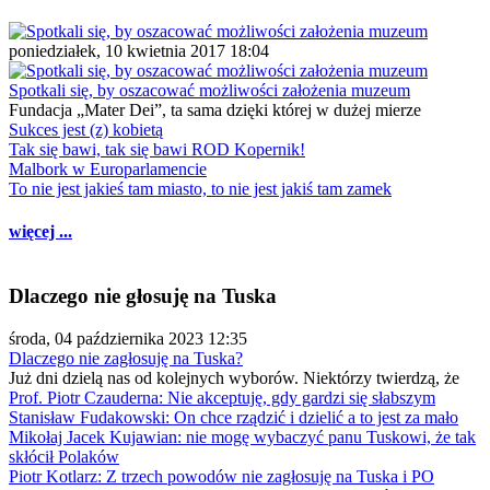
poniedziałek, 10 kwietnia 2017 18:04
Spotkali się, by oszacować możliwości założenia muzeum
Fundacja „Mater Dei”, ta sama dzięki której w dużej mierze
Sukces jest (z) kobietą
Tak się bawi, tak się bawi ROD Kopernik!
Malbork w Europarlamencie
To nie jest jakieś tam miasto, to nie jest jakiś tam zamek
więcej ...
Dlaczego nie głosuję na Tuska
środa, 04 października 2023 12:35
Dlaczego nie zagłosuję na Tuska?
Już dni dzielą nas od kolejnych wyborów. Niektórzy twierdzą, że
Prof. Piotr Czauderna: Nie akceptuję, gdy gardzi się słabszym
Stanisław Fudakowski: On chce rządzić i dzielić a to jest za mało
Mikołaj Jacek Kujawian: nie mogę wybaczyć panu Tuskowi, że tak
skłócił Polaków
Piotr Kotlarz: Z trzech powodów nie zagłosuję na Tuska i PO