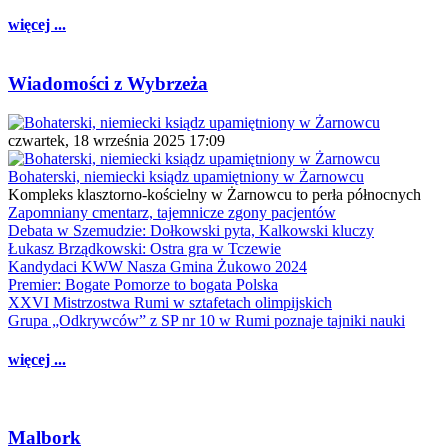
więcej ...
Wiadomości z Wybrzeża
czwartek, 18 września 2025 17:09
Bohaterski, niemiecki ksiądz upamiętniony w Żarnowcu
Kompleks klasztorno-kościelny w Żarnowcu to perła północnych
Zapomniany cmentarz, tajemnicze zgony pacjentów
Debata w Szemudzie: Dołkowski pyta, Kalkowski kluczy
Łukasz Brządkowski: Ostra gra w Tczewie
Kandydaci KWW Nasza Gmina Żukowo 2024
Premier: Bogate Pomorze to bogata Polska
XXVI Mistrzostwa Rumi w sztafetach olimpijskich
Grupa „Odkrywców” z SP nr 10 w Rumi poznaje tajniki nauki
więcej ...
Malbork