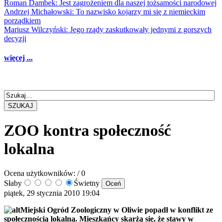
Roman Dambek: Jest zagrożeniem dla naszej tożsamości narodowej
Andrzej Michałowski: To nazwisko kojarzy mi się z niemieckim
porządkiem
Mariusz Wilczyński: Jego rządy zaskutkowały jednymi z gorszych
decyzji
więcej ...
SZUKAJ
ZOO kontra społeczność
lokalna
Ocena użytkowników:
/ 0
Słaby
Świetny
piątek, 29 stycznia 2010 19:04
Miejski Ogród Zoologiczny w Oliwie popadł w konflikt ze
społecznością lokalną. Mieszkańcy skarżą się, że stawy w