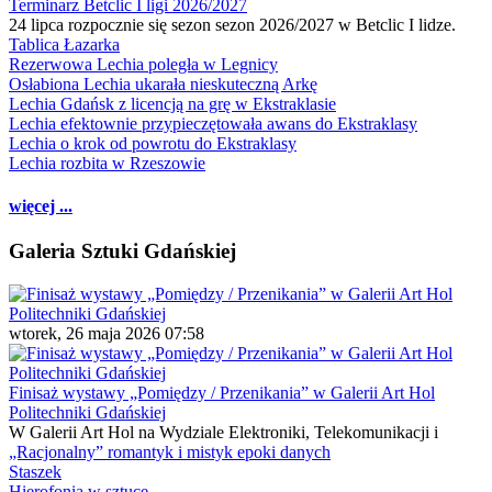
Terminarz Betclic I ligi 2026/2027
24 lipca rozpocznie się sezon sezon 2026/2027 w Betclic I lidze.
Tablica Łazarka
Rezerwowa Lechia poległa w Legnicy
Osłabiona Lechia ukarała nieskuteczną Arkę
Lechia Gdańsk z licencją na grę w Ekstraklasie
Lechia efektownie przypieczętowała awans do Ekstraklasy
Lechia o krok od powrotu do Ekstraklasy
Lechia rozbita w Rzeszowie
więcej ...
Galeria Sztuki Gdańskiej
wtorek, 26 maja 2026 07:58
Finisaż wystawy „Pomiędzy / Przenikania” w Galerii Art Hol
Politechniki Gdańskiej
W Galerii Art Hol na Wydziale Elektroniki, Telekomunikacji i
„Racjonalny” romantyk i mistyk epoki danych
Staszek
Hierofonia w sztuce