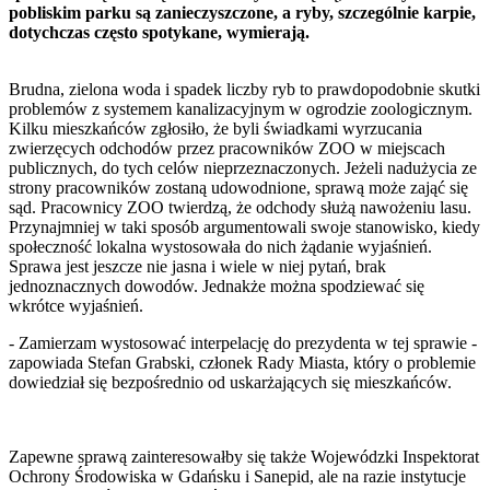
pobliskim parku są zanieczyszczone, a ryby, szczególnie karpie,
dotychczas często spotykane, wymierają.
Brudna, zielona woda i spadek liczby ryb to prawdopodobnie skutki
problemów z systemem kanalizacyjnym w ogrodzie zoologicznym.
Kilku mieszkańców zgłosiło, że byli świadkami wyrzucania
zwierzęcych odchodów przez pracowników ZOO w miejscach
publicznych, do tych celów nieprzeznaczonych. Jeżeli nadużycia ze
strony pracowników zostaną udowodnione, sprawą może zająć się
sąd. Pracownicy ZOO twierdzą, że odchody służą nawożeniu lasu.
Przynajmniej w taki sposób argumentowali swoje stanowisko, kiedy
społeczność lokalna wystosowała do nich żądanie wyjaśnień.
Sprawa jest jeszcze nie jasna i wiele w niej pytań, brak
jednoznacznych dowodów. Jednakże można spodziewać się
wkrótce wyjaśnień.
- Zamierzam wystosować interpelację do prezydenta w tej sprawie -
zapowiada Stefan Grabski, członek Rady Miasta, który o problemie
dowiedział się bezpośrednio od uskarżających się mieszkańców.
Zapewne sprawą zainteresowałby się także Wojewódzki Inspektorat
Ochrony Środowiska w Gdańsku i Sanepid, ale na razie instytucje