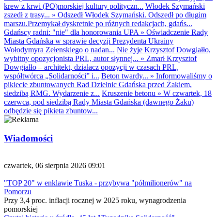
krew z krwi (PO)morskiej kultury polityczn...
Włodek Szymański
zszedł z trasy...
»
Odszedł Włodek Szymański. Odszedł po długim
marszu.Przemykał dyskretnie po różnych redakcjach, gdańs...
Gdańscy radni: "nie" dla honorowania UPA
»
Oświadczenie Rady
Miasta Gdańska w sprawie decyzji Prezydenta Ukrainy
Wołodymyra Zełenskiego o nadan...
Nie żyje Krzysztof Dowgiałło,
wybitny opozycjonista PRL, autor słynnej...
»
Zmarł Krzysztof
Dowgiałło – architekt, działacz opozycji w czasach PRL,
współtwórca „Solidarności” i...
Beton twardy...
»
Informowaliśmy o
pikiecie zbuntowanych Rad Dzielnic Gdańska przed Żakiem,
siedzibą RMG. Wydarzenie z...
Kruszenie betonu
»
W czwartek, 18
czerwca, pod siedzibą Rady Miasta Gdańska (dawnego Żaku)
odbędzie się pikieta zbuntow...
Wiadomości
czwartek, 06 sierpnia 2026 09:01
"TOP 20" w enklawie Tuska - przybywa "półmilionerów" na
Pomorzu
Przy 3,4 proc. inflacji rocznej w 2025 roku, wynagrodzenia
pomorskiej