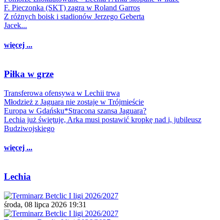
F. Pieczonka (SKT) zagra w Roland Garros
Z różnych boisk i stadionów Jerzego Geberta
Jacek...
więcej ...
Piłka w grze
Transferowa ofensywa w Lechii trwa
Młodzież z Jaguara nie zostaje w Trójmieście
Europa w Gdańsku*Stracona szansa Jaguara?
Lechia już świętuje, Arka musi postawić kropkę nad i, jubileusz
Budziwojskiego
więcej ...
Lechia
środa, 08 lipca 2026 19:31