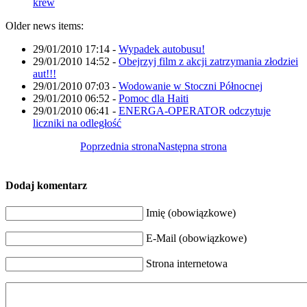
krew
Older news items:
29/01/2010 17:14
-
Wypadek autobusu!
29/01/2010 14:52
-
Obejrzyj film z akcji zatrzymania złodziei
aut!!!
29/01/2010 07:03
-
Wodowanie w Stoczni Północnej
29/01/2010 06:52
-
Pomoc dla Haiti
29/01/2010 06:41
-
ENERGA-OPERATOR odczytuje
liczniki na odległość
Poprzednia strona
Następna strona
Dodaj komentarz
Imię (obowiązkowe)
E-Mail (obowiązkowe)
Strona internetowa