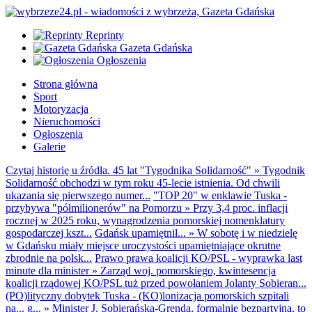
Reprinty
Gazeta Gdańska
Ogłoszenia
Strona główna
Sport
Motoryzacja
Nieruchomości
Ogłoszenia
Galerie
Czytaj historię u źródła. 45 lat "Tygodnika Solidarność"
»
Tygodnik
Solidarność obchodzi w tym roku 45-lecie istnienia. Od chwili
ukazania się pierwszego numer...
"TOP 20" w enklawie Tuska -
przybywa "półmilionerów" na Pomorzu
»
Przy 3,4 proc. inflacji
rocznej w 2025 roku, wynagrodzenia pomorskiej nomenklatury
gospodarczej kszt...
Gdańsk upamiętnił...
»
W sobotę i w niedzielę
w Gdańsku miały miejsce uroczystości upamiętniające okrutne
zbrodnie na polsk...
Prawo prawa koalicji KO/PSL - wyprawka last
minute dla minister
»
Zarząd woj. pomorskiego, kwintesencja
koalicji rządowej KO/PSL tuż przed powołaniem Jolanty Sobieran...
(PO)lityczny dobytek Tuska - (KO)lonizacja pomorskich szpitali
na... g...
»
Minister J. Sobierańska-Grenda, formalnie bezpartyjna, to