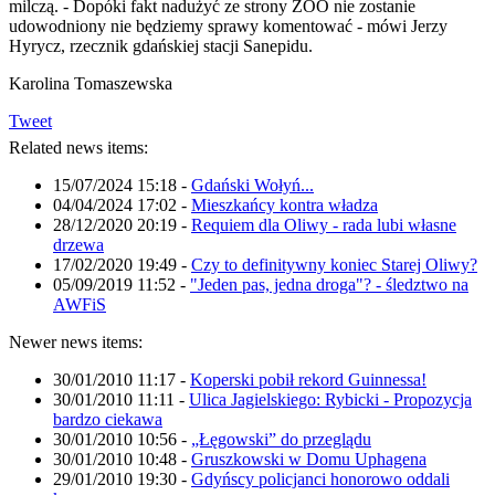
milczą. - Dopóki fakt nadużyć ze strony ZOO nie zostanie
udowodniony nie będziemy sprawy komentować - mówi Jerzy
Hyrycz, rzecznik gdańskiej stacji Sanepidu.
Karolina Tomaszewska
Tweet
Related news items:
15/07/2024 15:18
-
Gdański Wołyń...
04/04/2024 17:02
-
Mieszkańcy kontra władza
28/12/2020 20:19
-
Requiem dla Oliwy - rada lubi własne
drzewa
17/02/2020 19:49
-
Czy to definitywny koniec Starej Oliwy?
05/09/2019 11:52
-
"Jeden pas, jedna droga"? - śledztwo na
AWFiS
Newer news items:
30/01/2010 11:17
-
Koperski pobił rekord Guinnessa!
30/01/2010 11:11
-
Ulica Jagielskiego: Rybicki - Propozycja
bardzo ciekawa
30/01/2010 10:56
-
„Łęgowski” do przeglądu
30/01/2010 10:48
-
Gruszkowski w Domu Uphagena
29/01/2010 19:30
-
Gdyńscy policjanci honorowo oddali