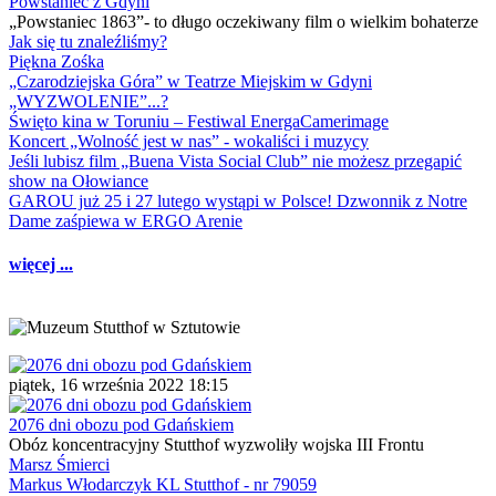
Powstaniec z Gdyni
„Powstaniec 1863”- to długo oczekiwany film o wielkim bohaterze
Jak się tu znaleźliśmy?
Piękna Zośka
„Czarodziejska Góra” w Teatrze Miejskim w Gdyni
„WYZWOLENIE”...?
Święto kina w Toruniu – Festiwal EnergaCamerimage
Koncert „Wolność jest w nas” - wokaliści i muzycy
Jeśli lubisz film „Buena Vista Social Club” nie możesz przegapić
show na Ołowiance
GAROU już 25 i 27 lutego wystąpi w Polsce! Dzwonnik z Notre
Dame zaśpiewa w ERGO Arenie
więcej ...
piątek, 16 września 2022 18:15
2076 dni obozu pod Gdańskiem
Obóz koncentracyjny Stutthof wyzwoliły wojska III Frontu
Marsz Śmierci
Markus Włodarczyk KL Stutthof - nr 79059