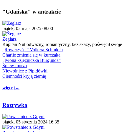
"Gdańska" w antrakcie
piątek, 02 maja 2025 08:00
Żeglarz
Kapitan Nut odważny, romantyczny, bez skazy, poświęcił swoje
„Rowerzyści” Volkera Schmidta
Charlie zmienia się w kurczaka
„Iwona księżniczka Burgunda”
Śpiew morza
Niewolnice z Pipidówki
Ciemności kryją ziemię
więcej ...
Rozrywka
piątek, 05 stycznia 2024 16:35