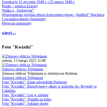
Egzekucje 11 stycznia 1940 r. i 22 marca 1940 r.
Piaski – granica Europy
Walka z „Zielonymi”
Wspomnienia więźnia obozu koncentracyjnego „Stutthof” Wacława
Lewandowskiego (fragment)
Pierwsze transporty
więcej ...
Foto "Kwiatki"
sobota, 13 lutego 2021 11:08
Zimowe oblicza Trójmiasta
Zimowe oblicze Trójmiasta w obiektywie Roberta
Zimowe oblicza Trójmiasta
Foto "Kwiatki": Zima odwiedziła Pomorze
Foto "Kwiatki": Bursztynowy ołtarz w kościele św. Brygidy w
Gdańsku
Foto "Kwiatki": Gra w zielone
Foto "Kwiatki": Temida na haku
Foto "Kwiatki": Szklane domy