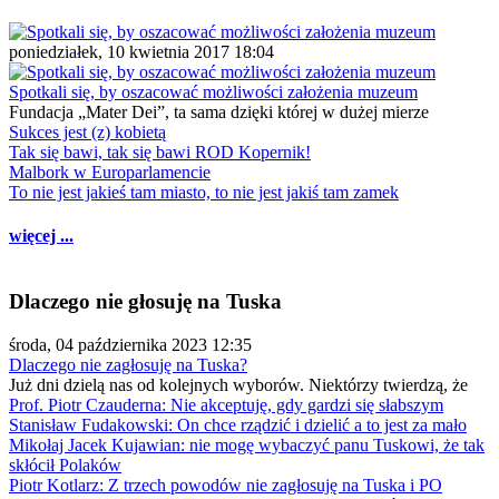
poniedziałek, 10 kwietnia 2017 18:04
Spotkali się, by oszacować możliwości założenia muzeum
Fundacja „Mater Dei”, ta sama dzięki której w dużej mierze
Sukces jest (z) kobietą
Tak się bawi, tak się bawi ROD Kopernik!
Malbork w Europarlamencie
To nie jest jakieś tam miasto, to nie jest jakiś tam zamek
więcej ...
Dlaczego nie głosuję na Tuska
środa, 04 października 2023 12:35
Dlaczego nie zagłosuję na Tuska?
Już dni dzielą nas od kolejnych wyborów. Niektórzy twierdzą, że
Prof. Piotr Czauderna: Nie akceptuję, gdy gardzi się słabszym
Stanisław Fudakowski: On chce rządzić i dzielić a to jest za mało
Mikołaj Jacek Kujawian: nie mogę wybaczyć panu Tuskowi, że tak
skłócił Polaków
Piotr Kotlarz: Z trzech powodów nie zagłosuję na Tuska i PO