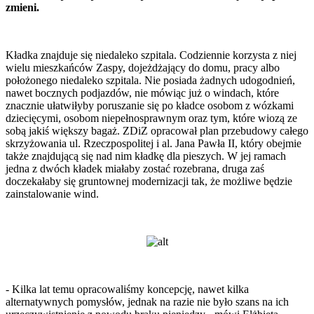
zmieni.
Kładka znajduje się niedaleko szpitala. Codziennie korzysta z niej
wielu mieszkańców Zaspy, dojeżdżający do domu, pracy albo
położonego niedaleko szpitala. Nie posiada żadnych udogodnień,
nawet bocznych podjazdów, nie mówiąc już o windach, które
znacznie ułatwiłyby poruszanie się po kładce osobom z wózkami
dziecięcymi, osobom niepełnosprawnym oraz tym, które wiozą ze
sobą jakiś większy bagaż. ZDiZ opracował plan przebudowy całego
skrzyżowania ul. Rzeczpospolitej i al. Jana Pawła II, który obejmie
także znajdującą się nad nim kładkę dla pieszych. W jej ramach
jedna z dwóch kładek miałaby zostać rozebrana, druga zaś
doczekałaby się gruntownej modernizacji tak, że możliwe będzie
zainstalowanie wind.
- Kilka lat temu opracowaliśmy koncepcję, nawet kilka
alternatywnych pomysłów, jednak na razie nie było szans na ich