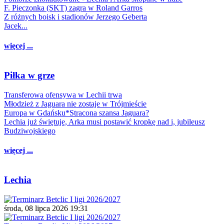
F. Pieczonka (SKT) zagra w Roland Garros
Z różnych boisk i stadionów Jerzego Geberta
Jacek...
więcej ...
Piłka w grze
Transferowa ofensywa w Lechii trwa
Młodzież z Jaguara nie zostaje w Trójmieście
Europa w Gdańsku*Stracona szansa Jaguara?
Lechia już świętuje, Arka musi postawić kropkę nad i, jubileusz
Budziwojskiego
więcej ...
Lechia
środa, 08 lipca 2026 19:31