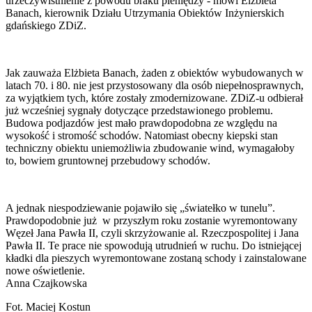
urzeczywistnienie z powodu braku pieniędzy - mówi Elżbieta
Banach, kierownik Działu Utrzymania Obiektów Inżynierskich
gdańskiego ZDiZ.
Jak zauważa Elżbieta Banach, żaden z obiektów wybudowanych w
latach 70. i 80. nie jest przystosowany dla osób niepełnosprawnych,
za wyjątkiem tych, które zostały zmodernizowane. ZDiZ-u odbierał
już wcześniej sygnały dotyczące przedstawionego problemu.
Budowa podjazdów jest mało prawdopodobna ze względu na
wysokość i stromość schodów. Natomiast obecny kiepski stan
techniczny obiektu uniemożliwia zbudowanie wind, wymagałoby
to, bowiem gruntownej przebudowy schodów.
A jednak niespodziewanie pojawiło się „światełko w tunelu”.
Prawdopodobnie już w przyszłym roku zostanie wyremontowany
Węzeł Jana Pawła II, czyli skrzyżowanie al. Rzeczpospolitej i Jana
Pawła II. Te prace nie spowodują utrudnień w ruchu. Do istniejącej
kładki dla pieszych wyremontowane zostaną schody i zainstalowane
nowe oświetlenie.
Anna Czajkowska
Fot. Maciej Kostun