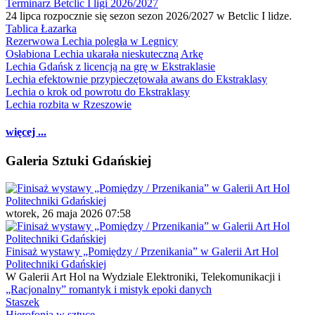
Terminarz Betclic I ligi 2026/2027
24 lipca rozpocznie się sezon sezon 2026/2027 w Betclic I lidze.
Tablica Łazarka
Rezerwowa Lechia poległa w Legnicy
Osłabiona Lechia ukarała nieskuteczną Arkę
Lechia Gdańsk z licencją na grę w Ekstraklasie
Lechia efektownie przypieczętowała awans do Ekstraklasy
Lechia o krok od powrotu do Ekstraklasy
Lechia rozbita w Rzeszowie
więcej ...
Galeria Sztuki Gdańskiej
wtorek, 26 maja 2026 07:58
Finisaż wystawy „Pomiędzy / Przenikania” w Galerii Art Hol
Politechniki Gdańskiej
W Galerii Art Hol na Wydziale Elektroniki, Telekomunikacji i
„Racjonalny” romantyk i mistyk epoki danych
Staszek
Hierofonia w sztuce