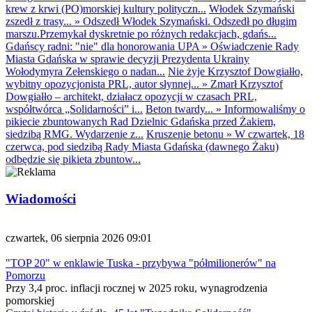
krew z krwi (PO)morskiej kultury polityczn...
Włodek Szymański
zszedł z trasy...
»
Odszedł Włodek Szymański. Odszedł po długim
marszu.Przemykał dyskretnie po różnych redakcjach, gdańs...
Gdańscy radni: "nie" dla honorowania UPA
»
Oświadczenie Rady
Miasta Gdańska w sprawie decyzji Prezydenta Ukrainy
Wołodymyra Zełenskiego o nadan...
Nie żyje Krzysztof Dowgiałło,
wybitny opozycjonista PRL, autor słynnej...
»
Zmarł Krzysztof
Dowgiałło – architekt, działacz opozycji w czasach PRL,
współtwórca „Solidarności” i...
Beton twardy...
»
Informowaliśmy o
pikiecie zbuntowanych Rad Dzielnic Gdańska przed Żakiem,
siedzibą RMG. Wydarzenie z...
Kruszenie betonu
»
W czwartek, 18
czerwca, pod siedzibą Rady Miasta Gdańska (dawnego Żaku)
odbędzie się pikieta zbuntow...
Wiadomości
czwartek, 06 sierpnia 2026 09:01
"TOP 20" w enklawie Tuska - przybywa "półmilionerów" na
Pomorzu
Przy 3,4 proc. inflacji rocznej w 2025 roku, wynagrodzenia
pomorskiej