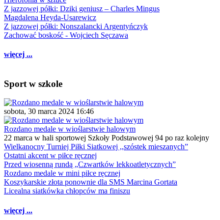
Z jazzowej półki: Dziki geniusz – Charles Mingus
Magdalena Heyda-Usarewicz
Z jazzowej półki: Nonszalancki Argentyńczyk
Zachować boskość - Wojciech Sęczawa
więcej ...
Sport w szkole
sobota, 30 marca 2024 16:46
Rozdano medale w wioślarstwie halowym
22 marca w hali sportowej Szkoły Podstawowej 94 po raz kolejny
Wielkanocny Turniej Piłki Siatkowej ,,szóstek mieszanych”
Ostatni akcent w piłce ręcznej
Przed wiosenną rundą „Czwartków lekkoatletycznych”
Rozdano medale w mini piłce ręcznej
Koszykarskie złota ponownie dla SMS Marcina Gortata
Licealna siatkówka chłopców ma finiszu
więcej ...