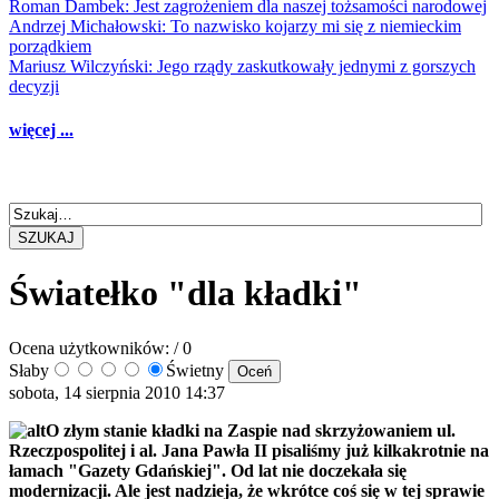
Roman Dambek: Jest zagrożeniem dla naszej tożsamości narodowej
Andrzej Michałowski: To nazwisko kojarzy mi się z niemieckim
porządkiem
Mariusz Wilczyński: Jego rządy zaskutkowały jednymi z gorszych
decyzji
więcej ...
SZUKAJ
Światełko "dla kładki"
Ocena użytkowników:
/ 0
Słaby
Świetny
sobota, 14 sierpnia 2010 14:37
O złym stanie kładki na Zaspie nad skrzyżowaniem ul.
Rzeczpospolitej i al. Jana Pawła II pisaliśmy już kilkakrotnie na
łamach "Gazety Gdańskiej". Od lat nie doczekała się
modernizacji. Ale jest nadzieja, że wkrótce coś się w tej sprawie