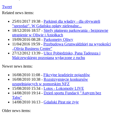
Tweet
Related news items:
25/01/2017 19:38
-
Parkingi dla władzy - dla obywateli
"sprzedaż". W Gdańsku opłaty nielegalne...
18/12/2016 18:57
-
Strefy płatnego parkowania - bezprawne
utrapienie w Oliwie i Aniołkach
19/09/2016 08:28
-
Parkometry Oliwy
11/04/2016 19:59
-
Przebudowa Grunwaldzkiej na wysokości
„Olivia Business Centre”
27/12/2012 13:39
-
Ulice Pobiedzisko, Pana Tadeusza i
Malczewskiego pozostaną wyłączone z ruchu
Newer news items:
16/08/2010 11:08
-
Fikcyjne kradzieże pojazdów
16/08/2010 10:38
-
Rozstrzygnięcie konkursów
uzupełniających w pomorskim NFZ
15/08/2010 15:34
-
Lotos - Lokomotiv LIVE
14/08/2010 19:14
-
Dzień sportu Fundacji "Autyzm bez
Tabu"
14/08/2010 16:13
-
Gdański Pirat nie żyje
Older news items: