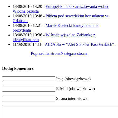
14/08/2010 14:20
-
Europejski nakaz aresztowania wobec
Włocha oszusta
14/08/2010 13:48
-
Pikieta pod szwedzkim konsulatem w
Gdańsku
14/08/2010 12:21
-
Marek Kostecki kandydatem na
prezydenta
13/08/2010 10:36
-
W środę wjazd na Żabiankę z
identyfikatorem
11/08/2010 14:11
-
AIDAblu w "Alei Statków Pasażerskich"
Poprzednia strona
Następna strona
Dodaj komentarz
Imię (obowiązkowe)
E-Mail (obowiązkowe)
Strona internetowa