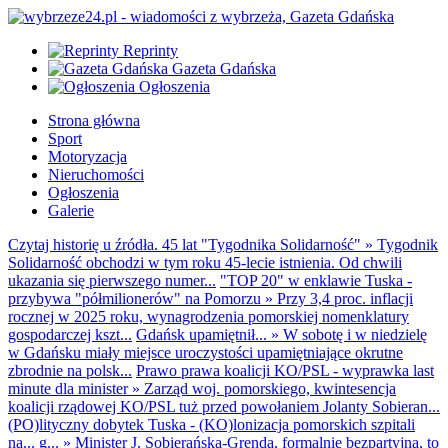
Reprinty
Gazeta Gdańska
Ogłoszenia
Strona główna
Sport
Motoryzacja
Nieruchomości
Ogłoszenia
Galerie
Czytaj historię u źródła. 45 lat "Tygodnika Solidarność"
»
Tygodnik
Solidarność obchodzi w tym roku 45-lecie istnienia. Od chwili
ukazania się pierwszego numer...
"TOP 20" w enklawie Tuska -
przybywa "półmilionerów" na Pomorzu
»
Przy 3,4 proc. inflacji
rocznej w 2025 roku, wynagrodzenia pomorskiej nomenklatury
gospodarczej kszt...
Gdańsk upamiętnił...
»
W sobotę i w niedzielę
w Gdańsku miały miejsce uroczystości upamiętniające okrutne
zbrodnie na polsk...
Prawo prawa koalicji KO/PSL - wyprawka last
minute dla minister
»
Zarząd woj. pomorskiego, kwintesencja
koalicji rządowej KO/PSL tuż przed powołaniem Jolanty Sobieran...
(PO)lityczny dobytek Tuska - (KO)lonizacja pomorskich szpitali
na... g...
»
Minister J. Sobierańska-Grenda, formalnie bezpartyjna, to