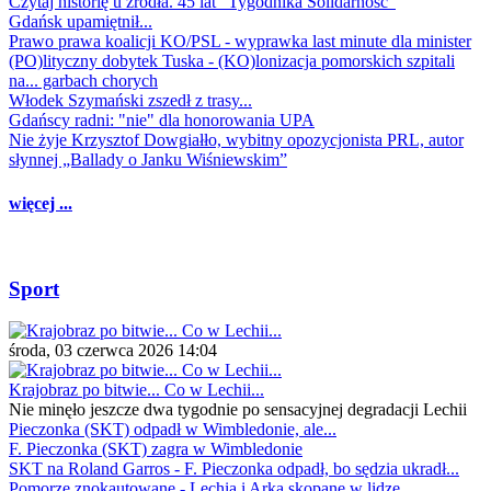
Czytaj historię u źródła. 45 lat "Tygodnika Solidarność"
Gdańsk upamiętnił...
Prawo prawa koalicji KO/PSL - wyprawka last minute dla minister
(PO)lityczny dobytek Tuska - (KO)lonizacja pomorskich szpitali
na... garbach chorych
Włodek Szymański zszedł z trasy...
Gdańscy radni: "nie" dla honorowania UPA
Nie żyje Krzysztof Dowgiałło, wybitny opozycjonista PRL, autor
słynnej „Ballady o Janku Wiśniewskim”
więcej ...
Sport
środa, 03 czerwca 2026 14:04
Krajobraz po bitwie... Co w Lechii...
Nie minęło jeszcze dwa tygodnie po sensacyjnej degradacji Lechii
Pieczonka (SKT) odpadł w Wimbledonie, ale...
F. Pieczonka (SKT) zagra w Wimbledonie
SKT na Roland Garros - F. Pieczonka odpadł, bo sędzia ukradł...
Pomorze znokautowane - Lechia i Arka skopane w lidze