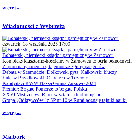
więcej ...
Wiadomości z Wybrzeża
czwartek, 18 września 2025 17:09
Bohaterski, niemiecki ksiądz upamiętniony w Żarnowcu
Kompleks klasztorno-kościelny w Żarnowcu to perła północnych
Zapomniany cmentarz, tajemnicze zgony pacjentów
Debata w Szemudzie: Dołkowski pyta, Kalkowski kluczy
Łukasz Brządkowski: Ostra gra w Tczewie
Kandydaci KWW Nasza Gmina Żukowo 2024
Premier: Bogate Pomorze to bogata Polska
XXVI Mistrzostwa Rumi w sztafetach olimpijskich
Grupa „Odkrywców” z SP nr 10 w Rumi poznaje tajniki nauki
więcej ...
Malbork