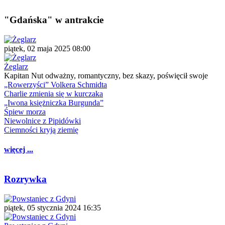
"Gdańska" w antrakcie
piątek, 02 maja 2025 08:00
Żeglarz
Kapitan Nut odważny, romantyczny, bez skazy, poświęcił swoje
„Rowerzyści” Volkera Schmidta
Charlie zmienia się w kurczaka
„Iwona księżniczka Burgunda”
Śpiew morza
Niewolnice z Pipidówki
Ciemności kryją ziemię
więcej ...
Rozrywka
piątek, 05 stycznia 2024 16:35