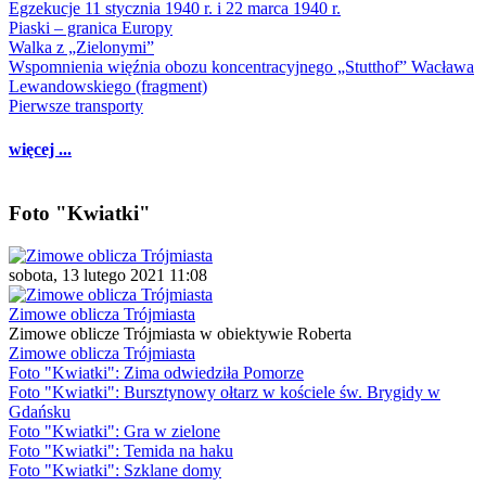
Egzekucje 11 stycznia 1940 r. i 22 marca 1940 r.
Piaski – granica Europy
Walka z „Zielonymi”
Wspomnienia więźnia obozu koncentracyjnego „Stutthof” Wacława
Lewandowskiego (fragment)
Pierwsze transporty
więcej ...
Foto "Kwiatki"
sobota, 13 lutego 2021 11:08
Zimowe oblicza Trójmiasta
Zimowe oblicze Trójmiasta w obiektywie Roberta
Zimowe oblicza Trójmiasta
Foto "Kwiatki": Zima odwiedziła Pomorze
Foto "Kwiatki": Bursztynowy ołtarz w kościele św. Brygidy w
Gdańsku
Foto "Kwiatki": Gra w zielone
Foto "Kwiatki": Temida na haku
Foto "Kwiatki": Szklane domy