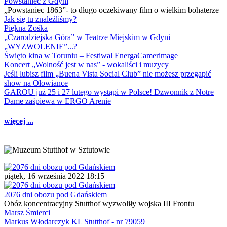
Powstaniec z Gdyni
„Powstaniec 1863”- to długo oczekiwany film o wielkim bohaterze
Jak się tu znaleźliśmy?
Piękna Zośka
„Czarodziejska Góra” w Teatrze Miejskim w Gdyni
„WYZWOLENIE”...?
Święto kina w Toruniu – Festiwal EnergaCamerimage
Koncert „Wolność jest w nas” - wokaliści i muzycy
Jeśli lubisz film „Buena Vista Social Club” nie możesz przegapić
show na Ołowiance
GAROU już 25 i 27 lutego wystąpi w Polsce! Dzwonnik z Notre
Dame zaśpiewa w ERGO Arenie
więcej ...
piątek, 16 września 2022 18:15
2076 dni obozu pod Gdańskiem
Obóz koncentracyjny Stutthof wyzwoliły wojska III Frontu
Marsz Śmierci
Markus Włodarczyk KL Stutthof - nr 79059