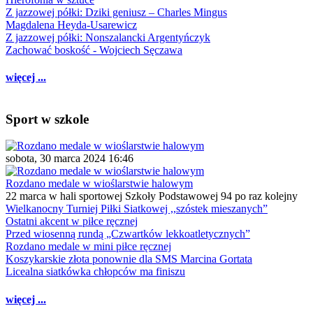
Z jazzowej półki: Dziki geniusz – Charles Mingus
Magdalena Heyda-Usarewicz
Z jazzowej półki: Nonszalancki Argentyńczyk
Zachować boskość - Wojciech Sęczawa
więcej ...
Sport w szkole
sobota, 30 marca 2024 16:46
Rozdano medale w wioślarstwie halowym
22 marca w hali sportowej Szkoły Podstawowej 94 po raz kolejny
Wielkanocny Turniej Piłki Siatkowej ,,szóstek mieszanych”
Ostatni akcent w piłce ręcznej
Przed wiosenną rundą „Czwartków lekkoatletycznych”
Rozdano medale w mini piłce ręcznej
Koszykarskie złota ponownie dla SMS Marcina Gortata
Licealna siatkówka chłopców ma finiszu
więcej ...