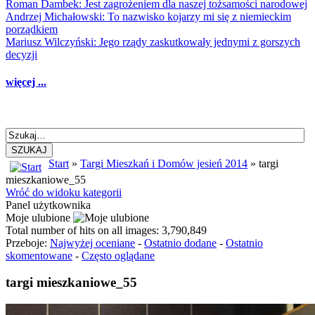
Roman Dambek: Jest zagrożeniem dla naszej tożsamości narodowej
Andrzej Michałowski: To nazwisko kojarzy mi się z niemieckim
porządkiem
Mariusz Wilczyński: Jego rządy zaskutkowały jednymi z gorszych
decyzji
więcej ...
SZUKAJ
Start
»
Targi Mieszkań i Domów jesień 2014
» targi
mieszkaniowe_55
Wróć do widoku kategorii
Panel użytkownika
Moje ulubione
Total number of hits on all images: 3,790,849
Przeboje:
Najwyżej oceniane
-
Ostatnio dodane
-
Ostatnio
skomentowane
-
Często oglądane
targi mieszkaniowe_55