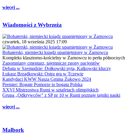
więcej ...
Wiadomości z Wybrzeża
czwartek, 18 września 2025 17:09
Bohaterski, niemiecki ksiądz upamiętniony w Żarnowcu
Kompleks klasztorno-kościelny w Żarnowcu to perła północnych
Zapomniany cmentarz, tajemnicze zgony pacjentów
Debata w Szemudzie: Dołkowski pyta, Kalkowski kluczy
Łukasz Brządkowski: Ostra gra w Tczewie
Kandydaci KWW Nasza Gmina Żukowo 2024
Premier: Bogate Pomorze to bogata Polska
XXVI Mistrzostwa Rumi w sztafetach olimpijskich
Grupa „Odkrywców” z SP nr 10 w Rumi poznaje tajniki nauki
więcej ...
Malbork