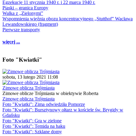
Egzekucje 11 stycznia 1940 r. i 22 marca 1940 r.
Piaski – granica Europy
Walka z „Zielonymi”
Wspomnienia więźnia obozu koncentracyjnego „Stutthof” Wacława
Lewandowskiego (fragment)
Pierwsze transporty
więcej ...
Foto "Kwiatki"
sobota, 13 lutego 2021 11:08
Zimowe oblicza Trójmiasta
Zimowe oblicze Trójmiasta w obiektywie Roberta
Zimowe oblicza Trójmiasta
Foto "Kwiatki": Zima odwiedziła Pomorze
Foto "Kwiatki": Bursztynowy ołtarz w kościele św. Brygidy w
Gdańsku
Foto "Kwiatki": Gra w zielone
Foto "Kwiatki": Temida na haku
Foto "Kwiatki": Szklane domy