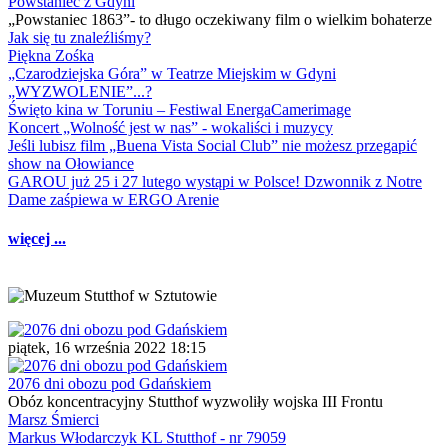
Powstaniec z Gdyni
„Powstaniec 1863”- to długo oczekiwany film o wielkim bohaterze
Jak się tu znaleźliśmy?
Piękna Zośka
„Czarodziejska Góra” w Teatrze Miejskim w Gdyni
„WYZWOLENIE”...?
Święto kina w Toruniu – Festiwal EnergaCamerimage
Koncert „Wolność jest w nas” - wokaliści i muzycy
Jeśli lubisz film „Buena Vista Social Club” nie możesz przegapić
show na Ołowiance
GAROU już 25 i 27 lutego wystąpi w Polsce! Dzwonnik z Notre
Dame zaśpiewa w ERGO Arenie
więcej ...
piątek, 16 września 2022 18:15
2076 dni obozu pod Gdańskiem
Obóz koncentracyjny Stutthof wyzwoliły wojska III Frontu
Marsz Śmierci
Markus Włodarczyk KL Stutthof - nr 79059