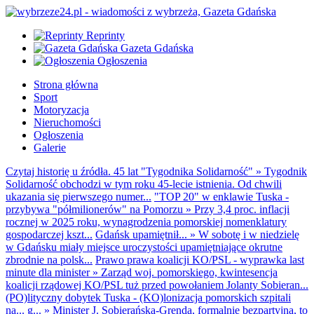
Reprinty
Gazeta Gdańska
Ogłoszenia
Strona główna
Sport
Motoryzacja
Nieruchomości
Ogłoszenia
Galerie
Czytaj historię u źródła. 45 lat "Tygodnika Solidarność"
»
Tygodnik
Solidarność obchodzi w tym roku 45-lecie istnienia. Od chwili
ukazania się pierwszego numer...
"TOP 20" w enklawie Tuska -
przybywa "półmilionerów" na Pomorzu
»
Przy 3,4 proc. inflacji
rocznej w 2025 roku, wynagrodzenia pomorskiej nomenklatury
gospodarczej kszt...
Gdańsk upamiętnił...
»
W sobotę i w niedzielę
w Gdańsku miały miejsce uroczystości upamiętniające okrutne
zbrodnie na polsk...
Prawo prawa koalicji KO/PSL - wyprawka last
minute dla minister
»
Zarząd woj. pomorskiego, kwintesencja
koalicji rządowej KO/PSL tuż przed powołaniem Jolanty Sobieran...
(PO)lityczny dobytek Tuska - (KO)lonizacja pomorskich szpitali
na... g...
»
Minister J. Sobierańska-Grenda, formalnie bezpartyjna, to