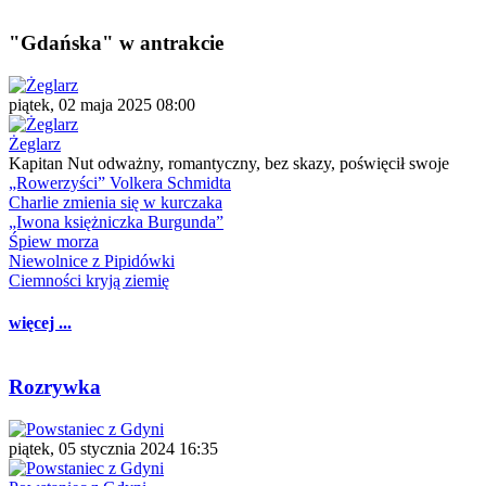
"Gdańska" w antrakcie
piątek, 02 maja 2025 08:00
Żeglarz
Kapitan Nut odważny, romantyczny, bez skazy, poświęcił swoje
„Rowerzyści” Volkera Schmidta
Charlie zmienia się w kurczaka
„Iwona księżniczka Burgunda”
Śpiew morza
Niewolnice z Pipidówki
Ciemności kryją ziemię
więcej ...
Rozrywka
piątek, 05 stycznia 2024 16:35