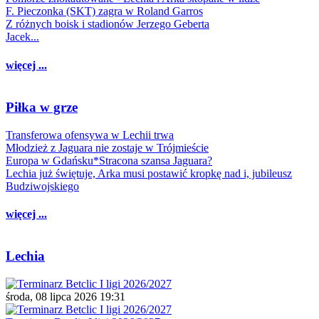
F. Pieczonka (SKT) zagra w Roland Garros
Z różnych boisk i stadionów Jerzego Geberta
Jacek...
więcej ...
Piłka w grze
Transferowa ofensywa w Lechii trwa
Młodzież z Jaguara nie zostaje w Trójmieście
Europa w Gdańsku*Stracona szansa Jaguara?
Lechia już świętuje, Arka musi postawić kropkę nad i, jubileusz
Budziwojskiego
więcej ...
Lechia
środa, 08 lipca 2026 19:31