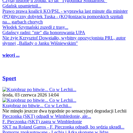
Czytaj historię u źródła. 45 lat "Tygodnika Solidarność"
Gdańsk upamiętnił...
Prawo prawa koalicji KO/PSL - wyprawka last minute dla minister
(PO)lityczny dobytek Tuska - (KO)lonizacja pomorskich szpitali
na... garbach chorych
Włodek Szymański zszedł z trasy...
Gdańscy radni: "nie" dla honorowania UPA
Nie żyje Krzysztof Dowgiałło, wybitny opozycjonista PRL, autor
słynnej „Ballady o Janku Wiśniewskim”
więcej ...
Sport
środa, 03 czerwca 2026 14:04
Krajobraz po bitwie... Co w Lechii...
Nie minęło jeszcze dwa tygodnie po sensacyjnej degradacji Lechii
Pieczonka (SKT) odpadł w Wimbledonie, ale...
F. Pieczonka (SKT) zagra w Wimbledonie
SKT na Roland Garros - F. Pieczonka odpadł, bo sędzia ukradł...
Pomorze znokautowane - Lechia i Arka skopane w lidze