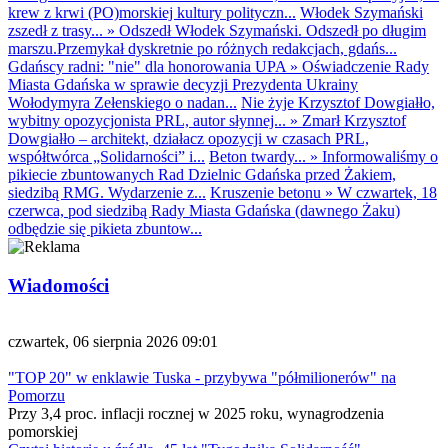
krew z krwi (PO)morskiej kultury polityczn...
Włodek Szymański
zszedł z trasy...
»
Odszedł Włodek Szymański. Odszedł po długim
marszu.Przemykał dyskretnie po różnych redakcjach, gdańs...
Gdańscy radni: "nie" dla honorowania UPA
»
Oświadczenie Rady
Miasta Gdańska w sprawie decyzji Prezydenta Ukrainy
Wołodymyra Zełenskiego o nadan...
Nie żyje Krzysztof Dowgiałło,
wybitny opozycjonista PRL, autor słynnej...
»
Zmarł Krzysztof
Dowgiałło – architekt, działacz opozycji w czasach PRL,
współtwórca „Solidarności” i...
Beton twardy...
»
Informowaliśmy o
pikiecie zbuntowanych Rad Dzielnic Gdańska przed Żakiem,
siedzibą RMG. Wydarzenie z...
Kruszenie betonu
»
W czwartek, 18
czerwca, pod siedzibą Rady Miasta Gdańska (dawnego Żaku)
odbędzie się pikieta zbuntow...
Wiadomości
czwartek, 06 sierpnia 2026 09:01
"TOP 20" w enklawie Tuska - przybywa "półmilionerów" na
Pomorzu
Przy 3,4 proc. inflacji rocznej w 2025 roku, wynagrodzenia
pomorskiej