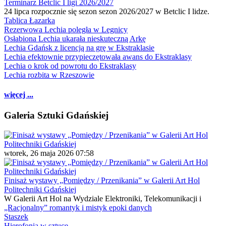
Terminarz Betclic I ligi 2026/2027
24 lipca rozpocznie się sezon sezon 2026/2027 w Betclic I lidze.
Tablica Łazarka
Rezerwowa Lechia poległa w Legnicy
Osłabiona Lechia ukarała nieskuteczną Arkę
Lechia Gdańsk z licencją na grę w Ekstraklasie
Lechia efektownie przypieczętowała awans do Ekstraklasy
Lechia o krok od powrotu do Ekstraklasy
Lechia rozbita w Rzeszowie
więcej ...
Galeria Sztuki Gdańskiej
wtorek, 26 maja 2026 07:58
Finisaż wystawy „Pomiędzy / Przenikania” w Galerii Art Hol
Politechniki Gdańskiej
W Galerii Art Hol na Wydziale Elektroniki, Telekomunikacji i
„Racjonalny” romantyk i mistyk epoki danych
Staszek
Hierofonia w sztuce