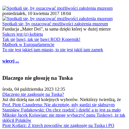
poniedziałek, 10 kwietnia 2017 18:04
Spotkali się, by oszacować możliwości założenia muzeum
Fundacja „Mater Dei”, ta sama dzięki której w dużej mierze
Sukces jest (z) kobietą
Tak się bawi, tak się bawi ROD Kopernik!
Malbork w Europarlamencie
To nie jest jakieś tam miasto, to nie jest jakiś tam zamek
więcej ...
Dlaczego nie głosuję na Tuska
środa, 04 października 2023 12:35
Dlaczego nie zagłosuję na Tuska?
Już dni dzielą nas od kolejnych wyborów. Niektórzy twierdzą, że
Prof. Piotr Czauderna: Nie akceptuję, gdy gardzi się słabszym
Stanisław Fudakowski: On chce rządzić i dzielić a to jest za mało
Mikołaj Jacek Kujawian: nie mogę wybaczyć panu Tuskowi, że tak
skłócił Polaków
Piotr Kotlarz: Z trzech powodów nie zagłosuję na Tuska i PO