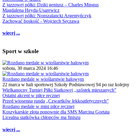
Z jazzowej półki: Dziki geniusz – Charles Mingus
Magdalena Heyda-Usarewicz
Z jazzowej półki: Nonszalancki Argentyńczyk
Zachować boskość - Wojciech Sęczawa
więcej ...
Sport w szkole
sobota, 30 marca 2024 16:46
Rozdano medale w wioślarstwie halowym
22 marca w hali sportowej Szkoły Podstawowej 94 po raz kolejny
Wielkanocny Turniej Piłki Siatkowej ,,szóstek mieszanych”
Ostatni akcent w piłce ręcznej
Przed wiosenną rundą „Czwartków lekkoatletycznych”
Rozdano medale w mini piłce ręcznej
Koszykarskie złota ponownie dla SMS Marcina Gortata
Licealna siatkówka chłopców ma finiszu
więcej ...