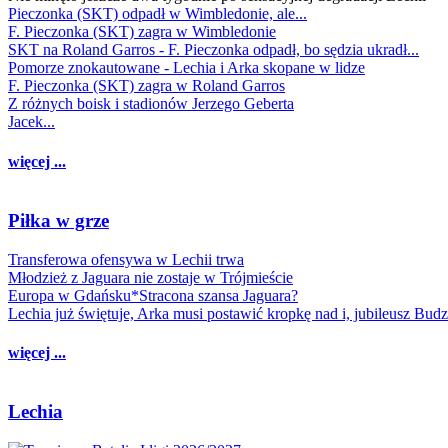
Pieczonka (SKT) odpadł w Wimbledonie, ale...
F. Pieczonka (SKT) zagra w Wimbledonie
SKT na Roland Garros - F. Pieczonka odpadł, bo sędzia ukradł...
Pomorze znokautowane - Lechia i Arka skopane w lidze
F. Pieczonka (SKT) zagra w Roland Garros
Z różnych boisk i stadionów Jerzego Geberta
Jacek...
więcej ...
Piłka w grze
Transferowa ofensywa w Lechii trwa
Młodzież z Jaguara nie zostaje w Trójmieście
Europa w Gdańsku*Stracona szansa Jaguara?
Lechia już świętuje, Arka musi postawić kropkę nad i, jubileusz Bud
więcej ...
Lechia