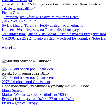
„Powstaniec 1863”- to długo oczekiwany film o wielkim bohaterze
Jak się tu znaleźliśmy?
Piękna Zośka
„Czarodziejska Góra” w Teatrze Miejskim w Gdyni
„WYZWOLENIE”...?
Święto kina w Toruniu – Festiwal EnergaCamerimage
Koncert „Wolność jest w nas” - wokaliści i muzycy
Jeśli lubisz film „Buena Vista Social Club” nie możesz przegapić s
GAROU już 25 i 27 lutego wystąpi w Polsce! Dzwonnik z Notre 
więcej ...
piątek, 16 września 2022 18:15
2076 dni obozu pod Gdańskiem
Obóz koncentracyjny Stutthof wyzwoliły wojska III Frontu
Marsz Śmierci
Markus Włodarczyk KL Stutthof - nr 79059
Egzekucje 11 stycznia 1940 r. i 22 marca 1940 r.
Piaski – granica Europy