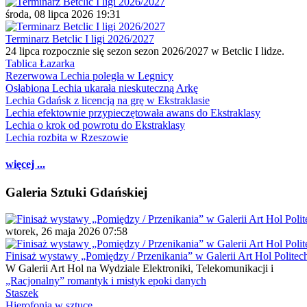
środa, 08 lipca 2026 19:31
Terminarz Betclic I ligi 2026/2027
24 lipca rozpocznie się sezon sezon 2026/2027 w Betclic I lidze.
Tablica Łazarka
Rezerwowa Lechia poległa w Legnicy
Osłabiona Lechia ukarała nieskuteczną Arkę
Lechia Gdańsk z licencją na grę w Ekstraklasie
Lechia efektownie przypieczętowała awans do Ekstraklasy
Lechia o krok od powrotu do Ekstraklasy
Lechia rozbita w Rzeszowie
więcej ...
Galeria Sztuki Gdańskiej
wtorek, 26 maja 2026 07:58
Finisaż wystawy „Pomiędzy / Przenikania” w Galerii Art Hol Politec
W Galerii Art Hol na Wydziale Elektroniki, Telekomunikacji i
„Racjonalny” romantyk i mistyk epoki danych
Staszek
Hierofonia w sztuce