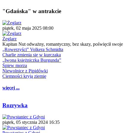
"Gdańska" w antrakcie
piątek, 02 maja 2025 08:00
Żeglarz
Kapitan Nut odważny, romantyczny, bez skazy, poświęcił swoje
„Rowerzyści” Volkera Schmidta
Charlie zmienia się w kurczaka
„Iwona księżniczka Burgunda”
Śpiew morza
Niewolnice z Pipidówki
Ciemności kryją ziemię
więcej ...
Rozrywka
piątek, 05 stycznia 2024 16:35
Powstaniec z Gdyni