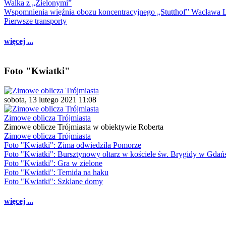
Walka z „Zielonymi”
Wspomnienia więźnia obozu koncentracyjnego „Stutthof” Wacława 
Pierwsze transporty
więcej ...
Foto "Kwiatki"
sobota, 13 lutego 2021 11:08
Zimowe oblicza Trójmiasta
Zimowe oblicze Trójmiasta w obiektywie Roberta
Zimowe oblicza Trójmiasta
Foto "Kwiatki": Zima odwiedziła Pomorze
Foto "Kwiatki": Bursztynowy ołtarz w kościele św. Brygidy w Gdań
Foto "Kwiatki": Gra w zielone
Foto "Kwiatki": Temida na haku
Foto "Kwiatki": Szklane domy
więcej ...