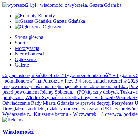
Reprinty
Gazeta Gdańska
Ogłoszenia
Strona główna
Sport
Motoryzacja
Nieruchomości
Ogłoszenia
Galerie
Czytaj historię u źródła. 45 lat "Tygodnika Solidarność"
»
Tygodnik S
"półmilionerów" na Pomorzu
»
Przy 3,4 proc. inflacji rocznej w 20
miejsce uroczystości upamiętniające okrutne zbrodnie na polsk...
Praw
przed powołaniem Jolanty Sobieran...
(PO)lityczny dobytek Tuska - (K
polityczn...
Włodek Szymański zszedł z trasy...
»
Odszedł Włodek Szy
Oświadczenie Rady Miasta Gdańska w sprawie decyzji Prezydenta U
Dowgiałło – architekt, działacz opozycji w czasach PRL, współtwórca 
Wydarzenie z...
Kruszenie betonu
»
W czwartek, 18 czerwca, pod sie
Wiadomości