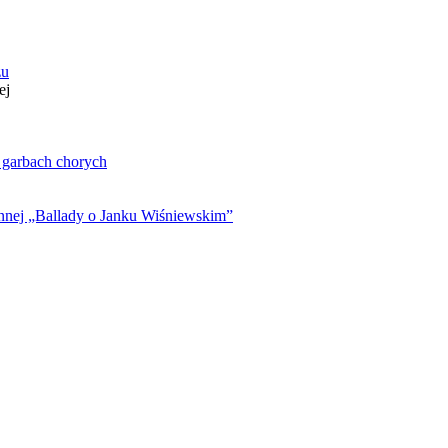
zu
ej
. garbach chorych
ynnej „Ballady o Janku Wiśniewskim”