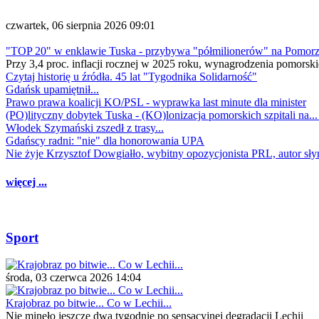
czwartek, 06 sierpnia 2026 09:01
"TOP 20" w enklawie Tuska - przybywa "półmilionerów" na Pomor
Przy 3,4 proc. inflacji rocznej w 2025 roku, wynagrodzenia pomorski
Czytaj historię u źródła. 45 lat "Tygodnika Solidarność"
Gdańsk upamiętnił...
Prawo prawa koalicji KO/PSL - wyprawka last minute dla minister
(PO)lityczny dobytek Tuska - (KO)lonizacja pomorskich szpitali na..
Włodek Szymański zszedł z trasy...
Gdańscy radni: "nie" dla honorowania UPA
Nie żyje Krzysztof Dowgiałło, wybitny opozycjonista PRL, autor sł
więcej ...
Sport
środa, 03 czerwca 2026 14:04
Krajobraz po bitwie... Co w Lechii...
Nie minęło jeszcze dwa tygodnie po sensacyjnej degradacji Lechii