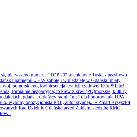
 się pierwszego numer...
"TOP 20" w enklawie Tuska - przybywa
dańsk upamiętnił...
»
W sobotę i w niedzielę w Gdańsku miały
d woj. pomorskiego, kwintesencja koalicji rządowej KO/PSL tuż
renda, formalnie bezpartyjna, to krew z krwi (PO)morskiej kultury
edakcjach, gdańs...
Gdańscy radni: "nie" dla honorowania UPA
»
ło, wybitny opozycjonista PRL, autor słynnej...
»
Zmarł Krzysztof
ntowanych Rad Dzielnic Gdańska przed Żakiem, siedzibą RMG.
tow...