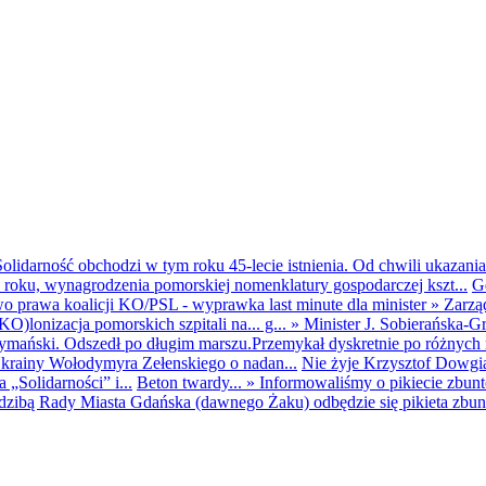
olidarność obchodzi w tym roku 45-lecie istnienia. Od chwili ukazania
25 roku, wynagrodzenia pomorskiej nomenklatury gospodarczej kszt...
G
o prawa koalicji KO/PSL - wyprawka last minute dla minister
»
Zarzą
O)lonizacja pomorskich szpitali na... g...
»
Minister J. Sobierańska-G
mański. Odszedł po długim marszu.Przemykał dyskretnie po różnych r
krainy Wołodymyra Zełenskiego o nadan...
Nie żyje Krzysztof Dowgiał
„Solidarności” i...
Beton twardy...
»
Informowaliśmy o pikiecie zbu
dzibą Rady Miasta Gdańska (dawnego Żaku) odbędzie się pikieta zbun