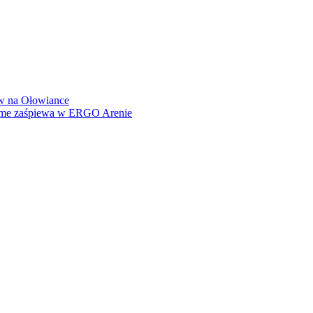
how na Ołowiance
Dame zaśpiewa w ERGO Arenie