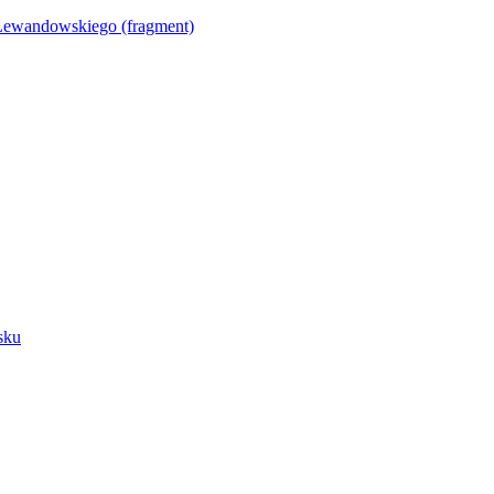
Lewandowskiego (fragment)
sku