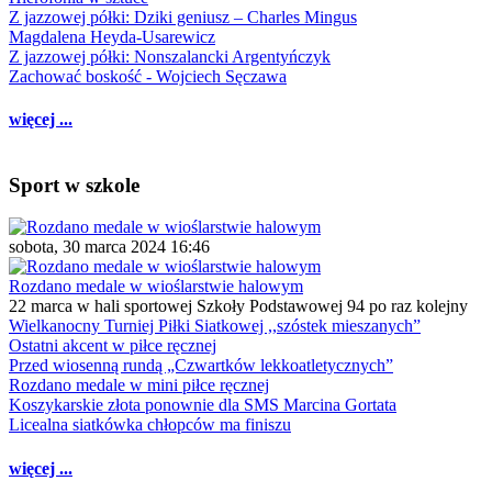
Z jazzowej półki: Dziki geniusz – Charles Mingus
Magdalena Heyda-Usarewicz
Z jazzowej półki: Nonszalancki Argentyńczyk
Zachować boskość - Wojciech Sęczawa
więcej ...
Sport w szkole
sobota, 30 marca 2024 16:46
Rozdano medale w wioślarstwie halowym
22 marca w hali sportowej Szkoły Podstawowej 94 po raz kolejny
Wielkanocny Turniej Piłki Siatkowej ,,szóstek mieszanych”
Ostatni akcent w piłce ręcznej
Przed wiosenną rundą „Czwartków lekkoatletycznych”
Rozdano medale w mini piłce ręcznej
Koszykarskie złota ponownie dla SMS Marcina Gortata
Licealna siatkówka chłopców ma finiszu
więcej ...