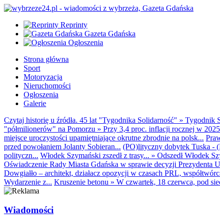
Reprinty
Gazeta Gdańska
Ogłoszenia
Strona główna
Sport
Motoryzacja
Nieruchomości
Ogłoszenia
Galerie
Czytaj historię u źródła. 45 lat "Tygodnika Solidarność"
»
Tygodnik S
"półmilionerów" na Pomorzu
»
Przy 3,4 proc. inflacji rocznej w 20
miejsce uroczystości upamiętniające okrutne zbrodnie na polsk...
Praw
przed powołaniem Jolanty Sobieran...
(PO)lityczny dobytek Tuska - (K
polityczn...
Włodek Szymański zszedł z trasy...
»
Odszedł Włodek Szy
Oświadczenie Rady Miasta Gdańska w sprawie decyzji Prezydenta U
Dowgiałło – architekt, działacz opozycji w czasach PRL, współtwórca 
Wydarzenie z...
Kruszenie betonu
»
W czwartek, 18 czerwca, pod sie
Wiadomości