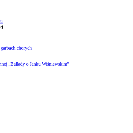
zu
ej
. garbach chorych
ynnej „Ballady o Janku Wiśniewskim”