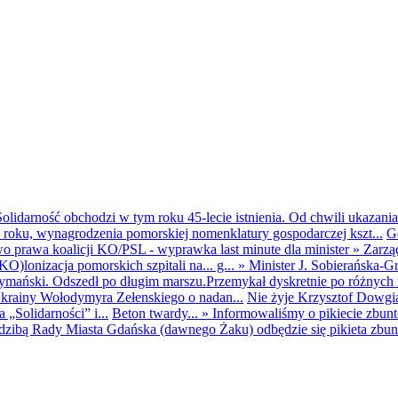
olidarność obchodzi w tym roku 45-lecie istnienia. Od chwili ukazania
25 roku, wynagrodzenia pomorskiej nomenklatury gospodarczej kszt...
G
o prawa koalicji KO/PSL - wyprawka last minute dla minister
»
Zarzą
O)lonizacja pomorskich szpitali na... g...
»
Minister J. Sobierańska-G
mański. Odszedł po długim marszu.Przemykał dyskretnie po różnych r
krainy Wołodymyra Zełenskiego o nadan...
Nie żyje Krzysztof Dowgiał
„Solidarności” i...
Beton twardy...
»
Informowaliśmy o pikiecie zbu
dzibą Rady Miasta Gdańska (dawnego Żaku) odbędzie się pikieta zbun