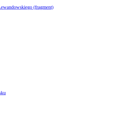
Lewandowskiego (fragment)
sku