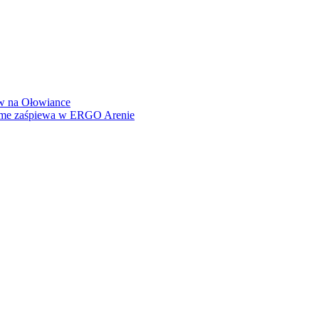
how na Ołowiance
Dame zaśpiewa w ERGO Arenie