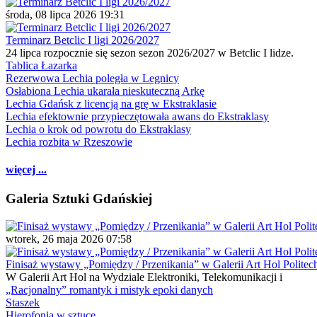
środa, 08 lipca 2026 19:31
Terminarz Betclic I ligi 2026/2027
24 lipca rozpocznie się sezon sezon 2026/2027 w Betclic I lidze.
Tablica Łazarka
Rezerwowa Lechia poległa w Legnicy
Osłabiona Lechia ukarała nieskuteczną Arkę
Lechia Gdańsk z licencją na grę w Ekstraklasie
Lechia efektownie przypieczętowała awans do Ekstraklasy
Lechia o krok od powrotu do Ekstraklasy
Lechia rozbita w Rzeszowie
więcej ...
Galeria Sztuki Gdańskiej
wtorek, 26 maja 2026 07:58
Finisaż wystawy „Pomiędzy / Przenikania” w Galerii Art Hol Politec
W Galerii Art Hol na Wydziale Elektroniki, Telekomunikacji i
„Racjonalny” romantyk i mistyk epoki danych
Staszek
Hierofonia w sztuce