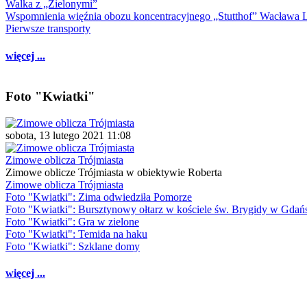
Walka z „Zielonymi”
Wspomnienia więźnia obozu koncentracyjnego „Stutthof” Wacława 
Pierwsze transporty
więcej ...
Foto "Kwiatki"
sobota, 13 lutego 2021 11:08
Zimowe oblicza Trójmiasta
Zimowe oblicze Trójmiasta w obiektywie Roberta
Zimowe oblicza Trójmiasta
Foto "Kwiatki": Zima odwiedziła Pomorze
Foto "Kwiatki": Bursztynowy ołtarz w kościele św. Brygidy w Gdań
Foto "Kwiatki": Gra w zielone
Foto "Kwiatki": Temida na haku
Foto "Kwiatki": Szklane domy
więcej ...