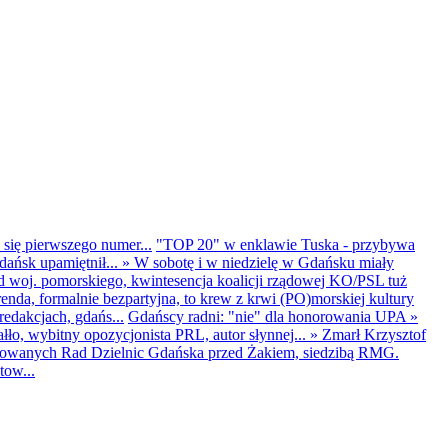
 się pierwszego numer...
"TOP 20" w enklawie Tuska - przybywa
dańsk upamiętnił...
»
W sobotę i w niedzielę w Gdańsku miały
d woj. pomorskiego, kwintesencja koalicji rządowej KO/PSL tuż
renda, formalnie bezpartyjna, to krew z krwi (PO)morskiej kultury
edakcjach, gdańs...
Gdańscy radni: "nie" dla honorowania UPA
»
ło, wybitny opozycjonista PRL, autor słynnej...
»
Zmarł Krzysztof
ntowanych Rad Dzielnic Gdańska przed Żakiem, siedzibą RMG.
tow...