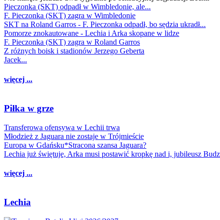
Pieczonka (SKT) odpadł w Wimbledonie, ale...
F. Pieczonka (SKT) zagra w Wimbledonie
SKT na Roland Garros - F. Pieczonka odpadł, bo sędzia ukradł...
Pomorze znokautowane - Lechia i Arka skopane w lidze
F. Pieczonka (SKT) zagra w Roland Garros
Z różnych boisk i stadionów Jerzego Geberta
Jacek...
więcej ...
Piłka w grze
Transferowa ofensywa w Lechii trwa
Młodzież z Jaguara nie zostaje w Trójmieście
Europa w Gdańsku*Stracona szansa Jaguara?
Lechia już świętuje, Arka musi postawić kropkę nad i, jubileusz Bud
więcej ...
Lechia