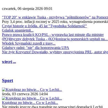
czwartek, 06 sierpnia 2026 09:01
"TOP 20" w enklawie Tuska - przybywa "półmilionerów" na Pomor
Przy 3,4 proc. inflacji rocznej w 2025 roku, wynagrodzenia pomorski
Czytaj historię u źródła. 45 lat "Tygodnika Solidarność"
Gdańsk upamiętnił...
Prawo prawa koalicji KO/PSL - wyprawka last minute dla minister
(PO)lityczny dobytek Tuska - (KO)lonizacja pomorskich szpitali na..
Włodek Szymański zszedł z trasy...
Gdańscy radni: "nie" dla honorowania UPA
Nie żyje Krzysztof Dowgiałło, wybitny opozycjonista PRL, autor sł
więcej ...
Sport
środa, 03 czerwca 2026 14:04
Krajobraz po bitwie... Co w Lechii...
Nie minęło jeszcze dwa tygodnie po sensacyjnej degradacji Lechii