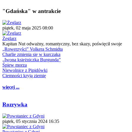
"Gdańska" w antrakcie
piątek, 02 maja 2025 08:00
Żeglarz
Kapitan Nut odważny, romantyczny, bez skazy, poświęcił swoje
„Rowerzyści” Volkera Schmidta
Charlie zmienia się w kurczaka
„Iwona księżniczka Burgunda”
Śpiew morza
Niewolnice z Pipidówki
Ciemności kryją ziemię
więcej ...
Rozrywka
piątek, 05 stycznia 2024 16:35
Powstaniec z Gdyni