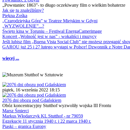
„Powstaniec 1863”- to długo oczekiwany film o wielkim bohaterze
Jak się tu znaleźliśmy?
Piękna Zośka
„Czarodziejska Góra” w Teatrze Miejskim w Gdyni
„WYZWOLENIE”...?
Święto kina w Toruniu – Festiwal EnergaCamerimage
Koncert „Wolność jest w nas” - wokaliści i muzycy
Jeśli lubisz film „Buena Vista Social Club” nie możesz przegapić s
GAROU już 25 i 27 lutego wystąpi w Polsce! Dzwonnik z Notre 
więcej ...
piątek, 16 września 2022 18:15
2076 dni obozu pod Gdańskiem
Obóz koncentracyjny Stutthof wyzwoliły wojska III Frontu
Marsz Śmierci
Markus Włodarczyk KL Stutthof - nr 79059
Egzekucje 11 stycznia 1940 r. i 22 marca 1940 r.
Piaski – granica Europy