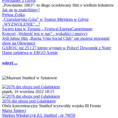
Powstaniec z Gdyni
„Powstaniec 1863”- to długo oczekiwany film o wielkim bohaterze
Jak się tu znaleźliśmy?
Piękna Zośka
„Czarodziejska Góra” w Teatrze Miejskim w Gdyni
„WYZWOLENIE”...?
Święto kina w Toruniu – Festiwal EnergaCamerimage
Koncert „Wolność jest w nas” - wokaliści i muzycy
Jeśli lubisz film „Buena Vista Social Club” nie możesz przegapić
show na Ołowiance
GAROU już 25 i 27 lutego wystąpi w Polsce! Dzwonnik z Notre
Dame zaśpiewa w ERGO Arenie
więcej ...
piątek, 16 września 2022 18:15
2076 dni obozu pod Gdańskiem
Obóz koncentracyjny Stutthof wyzwoliły wojska III Frontu
Marsz Śmierci
Markus Włodarczyk KL Stutthof - nr 79059