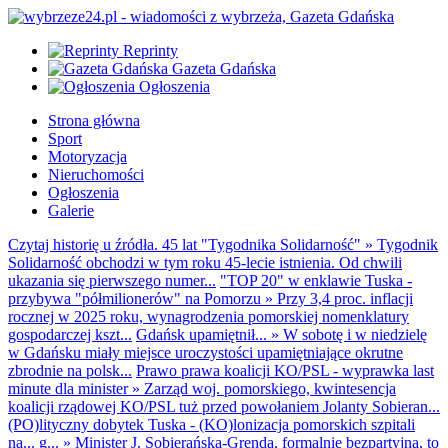
Reprinty
Gazeta Gdańska
Ogłoszenia
Strona główna
Sport
Motoryzacja
Nieruchomości
Ogłoszenia
Galerie
Czytaj historię u źródła. 45 lat "Tygodnika Solidarność"
»
Tygodnik
Solidarność obchodzi w tym roku 45-lecie istnienia. Od chwili
ukazania się pierwszego numer...
"TOP 20" w enklawie Tuska -
przybywa "półmilionerów" na Pomorzu
»
Przy 3,4 proc. inflacji
rocznej w 2025 roku, wynagrodzenia pomorskiej nomenklatury
gospodarczej kszt...
Gdańsk upamiętnił...
»
W sobotę i w niedzielę
w Gdańsku miały miejsce uroczystości upamiętniające okrutne
zbrodnie na polsk...
Prawo prawa koalicji KO/PSL - wyprawka last
minute dla minister
»
Zarząd woj. pomorskiego, kwintesencja
koalicji rządowej KO/PSL tuż przed powołaniem Jolanty Sobieran...
(PO)lityczny dobytek Tuska - (KO)lonizacja pomorskich szpitali
na... g...
»
Minister J. Sobierańska-Grenda, formalnie bezpartyjna, to