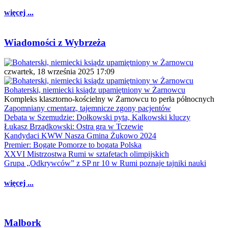
więcej ...
Wiadomości z Wybrzeża
czwartek, 18 września 2025 17:09
Bohaterski, niemiecki ksiądz upamiętniony w Żarnowcu
Kompleks klasztorno-kościelny w Żarnowcu to perła północnych
Zapomniany cmentarz, tajemnicze zgony pacjentów
Debata w Szemudzie: Dołkowski pyta, Kalkowski kluczy
Łukasz Brządkowski: Ostra gra w Tczewie
Kandydaci KWW Nasza Gmina Żukowo 2024
Premier: Bogate Pomorze to bogata Polska
XXVI Mistrzostwa Rumi w sztafetach olimpijskich
Grupa „Odkrywców” z SP nr 10 w Rumi poznaje tajniki nauki
więcej ...
Malbork