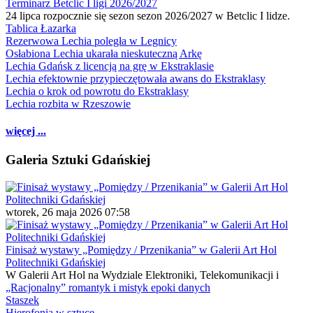
Terminarz Betclic I ligi 2026/2027
24 lipca rozpocznie się sezon sezon 2026/2027 w Betclic I lidze.
Tablica Łazarka
Rezerwowa Lechia poległa w Legnicy
Osłabiona Lechia ukarała nieskuteczną Arkę
Lechia Gdańsk z licencją na grę w Ekstraklasie
Lechia efektownie przypieczętowała awans do Ekstraklasy
Lechia o krok od powrotu do Ekstraklasy
Lechia rozbita w Rzeszowie
więcej ...
Galeria Sztuki Gdańskiej
wtorek, 26 maja 2026 07:58
Finisaż wystawy „Pomiędzy / Przenikania” w Galerii Art Hol
Politechniki Gdańskiej
W Galerii Art Hol na Wydziale Elektroniki, Telekomunikacji i
„Racjonalny” romantyk i mistyk epoki danych
Staszek
Hierofonia w sztuce