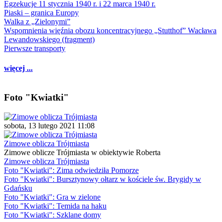
Egzekucje 11 stycznia 1940 r. i 22 marca 1940 r.
Piaski – granica Europy
Walka z „Zielonymi”
Wspomnienia więźnia obozu koncentracyjnego „Stutthof” Wacława
Lewandowskiego (fragment)
Pierwsze transporty
więcej ...
Foto "Kwiatki"
sobota, 13 lutego 2021 11:08
Zimowe oblicza Trójmiasta
Zimowe oblicze Trójmiasta w obiektywie Roberta
Zimowe oblicza Trójmiasta
Foto "Kwiatki": Zima odwiedziła Pomorze
Foto "Kwiatki": Bursztynowy ołtarz w kościele św. Brygidy w
Gdańsku
Foto "Kwiatki": Gra w zielone
Foto "Kwiatki": Temida na haku
Foto "Kwiatki": Szklane domy