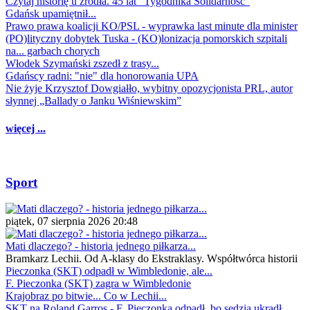
Czytaj historię u źródła. 45 lat "Tygodnika Solidarność"
Gdańsk upamiętnił...
Prawo prawa koalicji KO/PSL - wyprawka last minute dla minister
(PO)lityczny dobytek Tuska - (KO)lonizacja pomorskich szpitali
na... garbach chorych
Włodek Szymański zszedł z trasy...
Gdańscy radni: "nie" dla honorowania UPA
Nie żyje Krzysztof Dowgiałło, wybitny opozycjonista PRL, autor
słynnej „Ballady o Janku Wiśniewskim”
więcej ...
Sport
piątek, 07 sierpnia 2026 20:48
Mati dlaczego? - historia jednego piłkarza...
Bramkarz Lechii. Od A-klasy do Ekstraklasy. Współtwórca historii
Pieczonka (SKT) odpadł w Wimbledonie, ale...
F. Pieczonka (SKT) zagra w Wimbledonie
Krajobraz po bitwie... Co w Lechii...
SKT na Roland Garros - F. Pieczonka odpadł, bo sędzia ukradł...