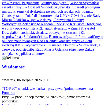
krew z krwi (PO)morskiej kultury polityczn...
Włodek Szymański
zszedł z trasy...
»
Odszedł Włodek Szymański. Odszedł po długim
marszu.Przemykał dyskretnie po różnych redakcjach, gdańs...
Gdańscy radni: "nie" dla honorowania UPA
»
Oświadczenie Rady
Miasta Gdańska w sprawie decyzji Prezydenta Ukrainy
Wołodymyra Zełenskiego o nadan...
Nie żyje Krzysztof Dowgiałło,
wybitny opozycjonista PRL, autor słynnej...
»
Zmarł Krzysztof
Dowgiałło – architekt, działacz opozycji w czasach PRL,
współtwórca „Solidarności” i...
Beton twardy...
»
Informowaliśmy o
pikiecie zbuntowanych Rad Dzielnic Gdańska przed Żakiem,
siedzibą RMG. Wydarzenie z...
Kruszenie betonu
»
W czwartek, 18
czerwca, pod siedzibą Rady Miasta Gdańska (dawnego Żaku)
odbędzie się pikieta zbuntow...
Wiadomości
czwartek, 06 sierpnia 2026 09:01
"TOP 20" w enklawie Tuska - przybywa "półmilionerów" na
Pomorzu
Przy 3,4 proc. inflacji rocznej w 2025 roku, wynagrodzenia
pomorskiej