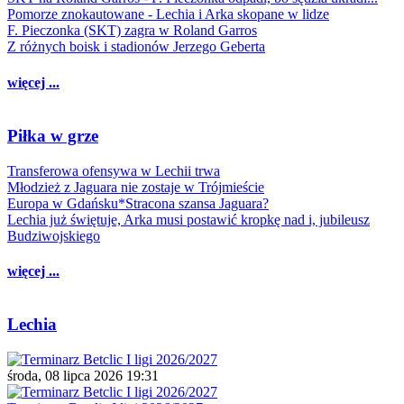
Pomorze znokautowane - Lechia i Arka skopane w lidze
F. Pieczonka (SKT) zagra w Roland Garros
Z różnych boisk i stadionów Jerzego Geberta
więcej ...
Piłka w grze
Transferowa ofensywa w Lechii trwa
Młodzież z Jaguara nie zostaje w Trójmieście
Europa w Gdańsku*Stracona szansa Jaguara?
Lechia już świętuje, Arka musi postawić kropkę nad i, jubileusz
Budziwojskiego
więcej ...
Lechia
środa, 08 lipca 2026 19:31