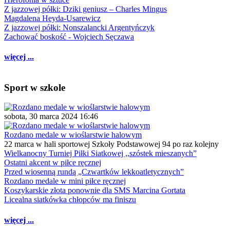
Z jazzowej półki: Dziki geniusz – Charles Mingus
Magdalena Heyda-Usarewicz
Z jazzowej półki: Nonszalancki Argentyńczyk
Zachować boskość - Wojciech Sęczawa
więcej ...
Sport w szkole
sobota, 30 marca 2024 16:46
Rozdano medale w wioślarstwie halowym
22 marca w hali sportowej Szkoły Podstawowej 94 po raz kolejny
Wielkanocny Turniej Piłki Siatkowej ,,szóstek mieszanych”
Ostatni akcent w piłce ręcznej
Przed wiosenną rundą „Czwartków lekkoatletycznych”
Rozdano medale w mini piłce ręcznej
Koszykarskie złota ponownie dla SMS Marcina Gortata
Licealna siatkówka chłopców ma finiszu
więcej ...