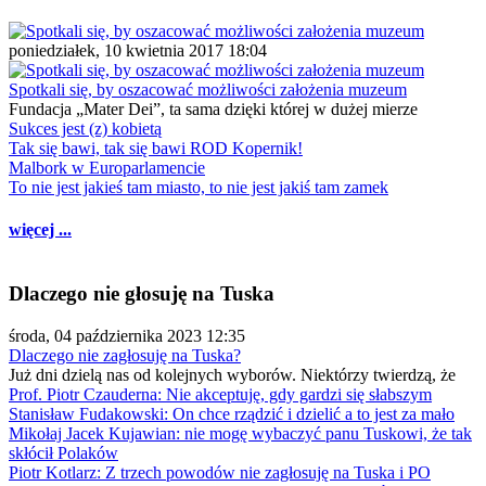
poniedziałek, 10 kwietnia 2017 18:04
Spotkali się, by oszacować możliwości założenia muzeum
Fundacja „Mater Dei”, ta sama dzięki której w dużej mierze
Sukces jest (z) kobietą
Tak się bawi, tak się bawi ROD Kopernik!
Malbork w Europarlamencie
To nie jest jakieś tam miasto, to nie jest jakiś tam zamek
więcej ...
Dlaczego nie głosuję na Tuska
środa, 04 października 2023 12:35
Dlaczego nie zagłosuję na Tuska?
Już dni dzielą nas od kolejnych wyborów. Niektórzy twierdzą, że
Prof. Piotr Czauderna: Nie akceptuję, gdy gardzi się słabszym
Stanisław Fudakowski: On chce rządzić i dzielić a to jest za mało
Mikołaj Jacek Kujawian: nie mogę wybaczyć panu Tuskowi, że tak
skłócił Polaków
Piotr Kotlarz: Z trzech powodów nie zagłosuję na Tuska i PO