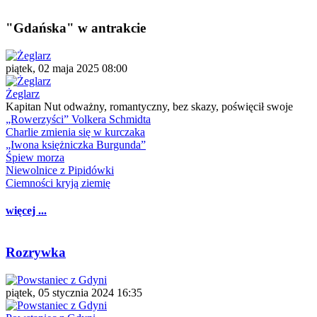
"Gdańska" w antrakcie
piątek, 02 maja 2025 08:00
Żeglarz
Kapitan Nut odważny, romantyczny, bez skazy, poświęcił swoje
„Rowerzyści” Volkera Schmidta
Charlie zmienia się w kurczaka
„Iwona księżniczka Burgunda”
Śpiew morza
Niewolnice z Pipidówki
Ciemności kryją ziemię
więcej ...
Rozrywka
piątek, 05 stycznia 2024 16:35