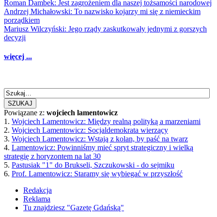
Roman Dambek: Jest zagrożeniem dla naszej tożsamości narodowej
Andrzej Michałowski: To nazwisko kojarzy mi się z niemieckim
porządkiem
Mariusz Wilczyński: Jego rządy zaskutkowały jednymi z gorszych
decyzji
więcej ...
SZUKAJ
Powiązane z:
wojciech lamentowicz
1.
Wojciech Lamentowicz: Między realną polityką a marzeniami
2.
Wojciech Lamentowicz: Socjaldemokrata wierzący
3.
Wojciech Lamentowicz: Wstają z kolan, by paść na twarz
4.
Lamentowicz: Powinniśmy mieć spryt strategiczny i wielką
strategię z horyzontem na lat 30
5.
Pastusiak "1" do Brukseli, Szczukowski - do sejmiku
6.
Prof. Lamentowicz: Staramy się wybiegać w przyszłość
Redakcja
Reklama
Tu znajdziesz "Gazetę Gdańską"