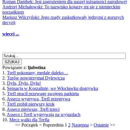
Roman Dambek: Jest zagrożeniem dla naszej tożsamości narodowej
Andrzej Michałowski: To nazwisko kojarzy mi się z niemieckim
porządkiem
Mariusz Wilczyński: Jego rządy zaskutkowały jednymi z gorszych
decyzji
więcej ...
SZUKAJ
Powiązane z:
ljubotina
1.
Trefl pokonany, medale daleko…
2.
Turów powstrzymał Dylewicza
3.
Dylu, Dylu, Dylu!
4.
Sensacja w Koszalinie, we Włocławku dogrywka
5.
Trefl stracił przewagę swojego parkietu
6.
Asseco wygrywa, Trefl przegrywa
7.
Trefl zrobił pierwszy krok
8.
Asseco pierwsze, Trefl trzeci
9.
Asseco i Trefl wygrywają na wyjazdach
10.
Mecz walki dla Trefla
<<
Początek
<
Poprzednia
1
2
Następna
>
Ostatnie
>>