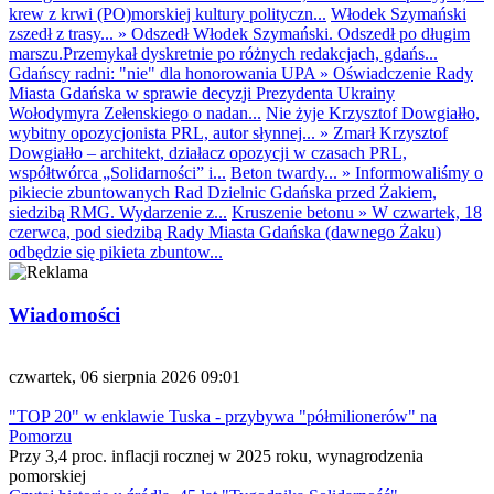
krew z krwi (PO)morskiej kultury polityczn...
Włodek Szymański
zszedł z trasy...
»
Odszedł Włodek Szymański. Odszedł po długim
marszu.Przemykał dyskretnie po różnych redakcjach, gdańs...
Gdańscy radni: "nie" dla honorowania UPA
»
Oświadczenie Rady
Miasta Gdańska w sprawie decyzji Prezydenta Ukrainy
Wołodymyra Zełenskiego o nadan...
Nie żyje Krzysztof Dowgiałło,
wybitny opozycjonista PRL, autor słynnej...
»
Zmarł Krzysztof
Dowgiałło – architekt, działacz opozycji w czasach PRL,
współtwórca „Solidarności” i...
Beton twardy...
»
Informowaliśmy o
pikiecie zbuntowanych Rad Dzielnic Gdańska przed Żakiem,
siedzibą RMG. Wydarzenie z...
Kruszenie betonu
»
W czwartek, 18
czerwca, pod siedzibą Rady Miasta Gdańska (dawnego Żaku)
odbędzie się pikieta zbuntow...
Wiadomości
czwartek, 06 sierpnia 2026 09:01
"TOP 20" w enklawie Tuska - przybywa "półmilionerów" na
Pomorzu
Przy 3,4 proc. inflacji rocznej w 2025 roku, wynagrodzenia
pomorskiej