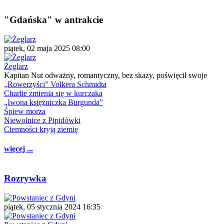
"Gdańska" w antrakcie
piątek, 02 maja 2025 08:00
Żeglarz
Kapitan Nut odważny, romantyczny, bez skazy, poświęcił swoje
„Rowerzyści” Volkera Schmidta
Charlie zmienia się w kurczaka
„Iwona księżniczka Burgunda”
Śpiew morza
Niewolnice z Pipidówki
Ciemności kryją ziemię
więcej ...
Rozrywka
piątek, 05 stycznia 2024 16:35