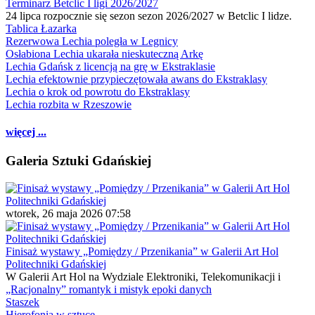
Terminarz Betclic I ligi 2026/2027
24 lipca rozpocznie się sezon sezon 2026/2027 w Betclic I lidze.
Tablica Łazarka
Rezerwowa Lechia poległa w Legnicy
Osłabiona Lechia ukarała nieskuteczną Arkę
Lechia Gdańsk z licencją na grę w Ekstraklasie
Lechia efektownie przypieczętowała awans do Ekstraklasy
Lechia o krok od powrotu do Ekstraklasy
Lechia rozbita w Rzeszowie
więcej ...
Galeria Sztuki Gdańskiej
wtorek, 26 maja 2026 07:58
Finisaż wystawy „Pomiędzy / Przenikania” w Galerii Art Hol
Politechniki Gdańskiej
W Galerii Art Hol na Wydziale Elektroniki, Telekomunikacji i
„Racjonalny” romantyk i mistyk epoki danych
Staszek
Hierofonia w sztuce