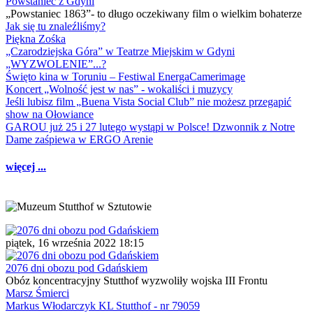
Powstaniec z Gdyni
„Powstaniec 1863”- to długo oczekiwany film o wielkim bohaterze
Jak się tu znaleźliśmy?
Piękna Zośka
„Czarodziejska Góra” w Teatrze Miejskim w Gdyni
„WYZWOLENIE”...?
Święto kina w Toruniu – Festiwal EnergaCamerimage
Koncert „Wolność jest w nas” - wokaliści i muzycy
Jeśli lubisz film „Buena Vista Social Club” nie możesz przegapić
show na Ołowiance
GAROU już 25 i 27 lutego wystąpi w Polsce! Dzwonnik z Notre
Dame zaśpiewa w ERGO Arenie
więcej ...
piątek, 16 września 2022 18:15
2076 dni obozu pod Gdańskiem
Obóz koncentracyjny Stutthof wyzwoliły wojska III Frontu
Marsz Śmierci
Markus Włodarczyk KL Stutthof - nr 79059