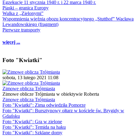
Egzekucje 11 stycznia 1940 r. i 22 marca 1940 r.
Piaski – granica Europy
Walka z „Zielonymi”
Wspomnienia więźnia obozu koncentracyjnego „Stutthof” Wacława
Lewandowskiego (fragment)
Pierwsze transporty
więcej ...
Foto "Kwiatki"
sobota, 13 lutego 2021 11:08
Zimowe oblicza Trójmiasta
Zimowe oblicze Trójmiasta w obiektywie Roberta
Zimowe oblicza Trójmiasta
Foto "Kwiatki": Zima odwiedziła Pomorze
Foto "Kwiatki": Bursztynowy ołtarz w kościele św. Brygidy w
Gdańsku
Foto "Kwiatki": Gra w zielone
Foto "Kwiatki": Temida na haku
Foto "Kwiatki": Szklane domy