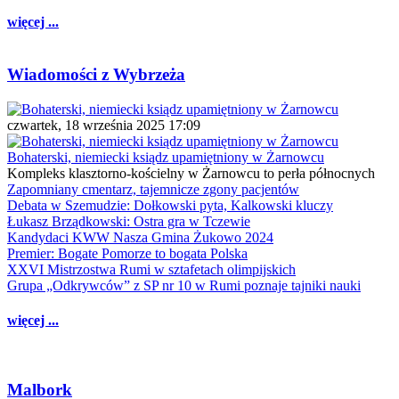
więcej ...
Wiadomości z Wybrzeża
czwartek, 18 września 2025 17:09
Bohaterski, niemiecki ksiądz upamiętniony w Żarnowcu
Kompleks klasztorno-kościelny w Żarnowcu to perła północnych
Zapomniany cmentarz, tajemnicze zgony pacjentów
Debata w Szemudzie: Dołkowski pyta, Kalkowski kluczy
Łukasz Brządkowski: Ostra gra w Tczewie
Kandydaci KWW Nasza Gmina Żukowo 2024
Premier: Bogate Pomorze to bogata Polska
XXVI Mistrzostwa Rumi w sztafetach olimpijskich
Grupa „Odkrywców” z SP nr 10 w Rumi poznaje tajniki nauki
więcej ...
Malbork