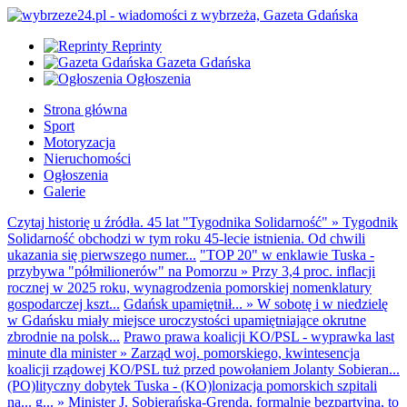
Reprinty
Gazeta Gdańska
Ogłoszenia
Strona główna
Sport
Motoryzacja
Nieruchomości
Ogłoszenia
Galerie
Czytaj historię u źródła. 45 lat "Tygodnika Solidarność"
»
Tygodnik
Solidarność obchodzi w tym roku 45-lecie istnienia. Od chwili
ukazania się pierwszego numer...
"TOP 20" w enklawie Tuska -
przybywa "półmilionerów" na Pomorzu
»
Przy 3,4 proc. inflacji
rocznej w 2025 roku, wynagrodzenia pomorskiej nomenklatury
gospodarczej kszt...
Gdańsk upamiętnił...
»
W sobotę i w niedzielę
w Gdańsku miały miejsce uroczystości upamiętniające okrutne
zbrodnie na polsk...
Prawo prawa koalicji KO/PSL - wyprawka last
minute dla minister
»
Zarząd woj. pomorskiego, kwintesencja
koalicji rządowej KO/PSL tuż przed powołaniem Jolanty Sobieran...
(PO)lityczny dobytek Tuska - (KO)lonizacja pomorskich szpitali
na... g...
»
Minister J. Sobierańska-Grenda, formalnie bezpartyjna, to