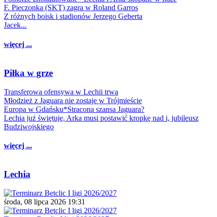
F. Pieczonka (SKT) zagra w Roland Garros
Z różnych boisk i stadionów Jerzego Geberta
Jacek...
więcej ...
Piłka w grze
Transferowa ofensywa w Lechii trwa
Młodzież z Jaguara nie zostaje w Trójmieście
Europa w Gdańsku*Stracona szansa Jaguara?
Lechia już świętuje, Arka musi postawić kropkę nad i, jubileusz
Budziwojskiego
więcej ...
Lechia
środa, 08 lipca 2026 19:31