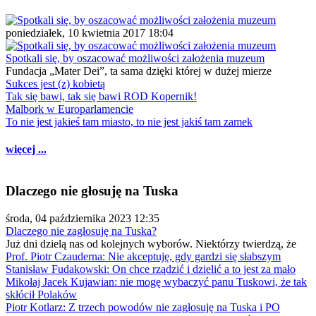
poniedziałek, 10 kwietnia 2017 18:04
Spotkali się, by oszacować możliwości założenia muzeum
Fundacja „Mater Dei”, ta sama dzięki której w dużej mierze
Sukces jest (z) kobietą
Tak się bawi, tak się bawi ROD Kopernik!
Malbork w Europarlamencie
To nie jest jakieś tam miasto, to nie jest jakiś tam zamek
więcej ...
Dlaczego nie głosuję na Tuska
środa, 04 października 2023 12:35
Dlaczego nie zagłosuję na Tuska?
Już dni dzielą nas od kolejnych wyborów. Niektórzy twierdzą, że
Prof. Piotr Czauderna: Nie akceptuję, gdy gardzi się słabszym
Stanisław Fudakowski: On chce rządzić i dzielić a to jest za mało
Mikołaj Jacek Kujawian: nie mogę wybaczyć panu Tuskowi, że tak
skłócił Polaków
Piotr Kotlarz: Z trzech powodów nie zagłosuję na Tuska i PO