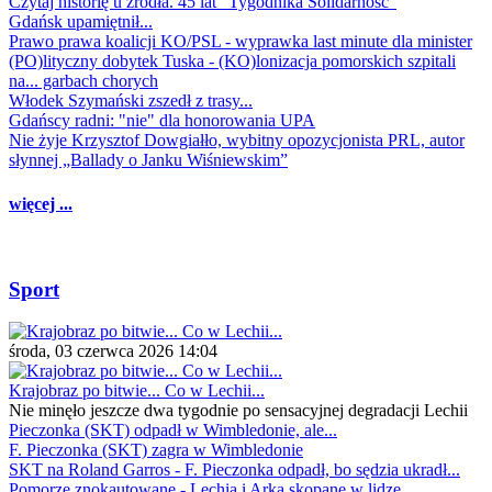
Czytaj historię u źródła. 45 lat "Tygodnika Solidarność"
Gdańsk upamiętnił...
Prawo prawa koalicji KO/PSL - wyprawka last minute dla minister
(PO)lityczny dobytek Tuska - (KO)lonizacja pomorskich szpitali
na... garbach chorych
Włodek Szymański zszedł z trasy...
Gdańscy radni: "nie" dla honorowania UPA
Nie żyje Krzysztof Dowgiałło, wybitny opozycjonista PRL, autor
słynnej „Ballady o Janku Wiśniewskim”
więcej ...
Sport
środa, 03 czerwca 2026 14:04
Krajobraz po bitwie... Co w Lechii...
Nie minęło jeszcze dwa tygodnie po sensacyjnej degradacji Lechii
Pieczonka (SKT) odpadł w Wimbledonie, ale...
F. Pieczonka (SKT) zagra w Wimbledonie
SKT na Roland Garros - F. Pieczonka odpadł, bo sędzia ukradł...
Pomorze znokautowane - Lechia i Arka skopane w lidze