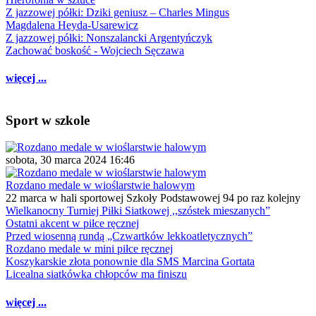
Z jazzowej półki: Dziki geniusz – Charles Mingus
Magdalena Heyda-Usarewicz
Z jazzowej półki: Nonszalancki Argentyńczyk
Zachować boskość - Wojciech Sęczawa
więcej ...
Sport w szkole
sobota, 30 marca 2024 16:46
Rozdano medale w wioślarstwie halowym
22 marca w hali sportowej Szkoły Podstawowej 94 po raz kolejny
Wielkanocny Turniej Piłki Siatkowej ,,szóstek mieszanych”
Ostatni akcent w piłce ręcznej
Przed wiosenną rundą „Czwartków lekkoatletycznych”
Rozdano medale w mini piłce ręcznej
Koszykarskie złota ponownie dla SMS Marcina Gortata
Licealna siatkówka chłopców ma finiszu
więcej ...