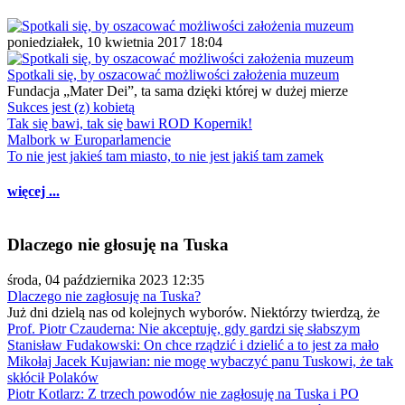
poniedziałek, 10 kwietnia 2017 18:04
Spotkali się, by oszacować możliwości założenia muzeum
Fundacja „Mater Dei”, ta sama dzięki której w dużej mierze
Sukces jest (z) kobietą
Tak się bawi, tak się bawi ROD Kopernik!
Malbork w Europarlamencie
To nie jest jakieś tam miasto, to nie jest jakiś tam zamek
więcej ...
Dlaczego nie głosuję na Tuska
środa, 04 października 2023 12:35
Dlaczego nie zagłosuję na Tuska?
Już dni dzielą nas od kolejnych wyborów. Niektórzy twierdzą, że
Prof. Piotr Czauderna: Nie akceptuję, gdy gardzi się słabszym
Stanisław Fudakowski: On chce rządzić i dzielić a to jest za mało
Mikołaj Jacek Kujawian: nie mogę wybaczyć panu Tuskowi, że tak
skłócił Polaków
Piotr Kotlarz: Z trzech powodów nie zagłosuję na Tuska i PO