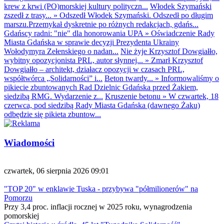
krew z krwi (PO)morskiej kultury polityczn...
Włodek Szymański
zszedł z trasy...
»
Odszedł Włodek Szymański. Odszedł po długim
marszu.Przemykał dyskretnie po różnych redakcjach, gdańs...
Gdańscy radni: "nie" dla honorowania UPA
»
Oświadczenie Rady
Miasta Gdańska w sprawie decyzji Prezydenta Ukrainy
Wołodymyra Zełenskiego o nadan...
Nie żyje Krzysztof Dowgiałło,
wybitny opozycjonista PRL, autor słynnej...
»
Zmarł Krzysztof
Dowgiałło – architekt, działacz opozycji w czasach PRL,
współtwórca „Solidarności” i...
Beton twardy...
»
Informowaliśmy o
pikiecie zbuntowanych Rad Dzielnic Gdańska przed Żakiem,
siedzibą RMG. Wydarzenie z...
Kruszenie betonu
»
W czwartek, 18
czerwca, pod siedzibą Rady Miasta Gdańska (dawnego Żaku)
odbędzie się pikieta zbuntow...
Wiadomości
czwartek, 06 sierpnia 2026 09:01
"TOP 20" w enklawie Tuska - przybywa "półmilionerów" na
Pomorzu
Przy 3,4 proc. inflacji rocznej w 2025 roku, wynagrodzenia
pomorskiej