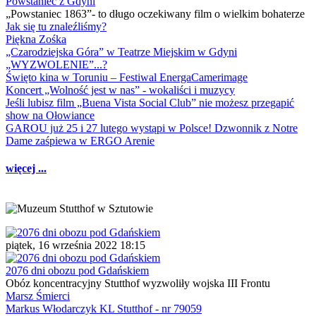
Powstaniec z Gdyni
„Powstaniec 1863”- to długo oczekiwany film o wielkim bohaterze
Jak się tu znaleźliśmy?
Piękna Zośka
„Czarodziejska Góra” w Teatrze Miejskim w Gdyni
„WYZWOLENIE”...?
Święto kina w Toruniu – Festiwal EnergaCamerimage
Koncert „Wolność jest w nas” - wokaliści i muzycy
Jeśli lubisz film „Buena Vista Social Club” nie możesz przegapić
show na Ołowiance
GAROU już 25 i 27 lutego wystąpi w Polsce! Dzwonnik z Notre
Dame zaśpiewa w ERGO Arenie
więcej ...
piątek, 16 września 2022 18:15
2076 dni obozu pod Gdańskiem
Obóz koncentracyjny Stutthof wyzwoliły wojska III Frontu
Marsz Śmierci
Markus Włodarczyk KL Stutthof - nr 79059