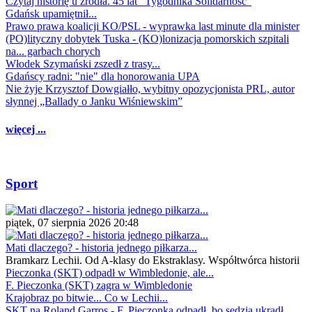
Czytaj historię u źródła. 45 lat "Tygodnika Solidarność"
Gdańsk upamiętnił...
Prawo prawa koalicji KO/PSL - wyprawka last minute dla minister
(PO)lityczny dobytek Tuska - (KO)lonizacja pomorskich szpitali
na... garbach chorych
Włodek Szymański zszedł z trasy...
Gdańscy radni: "nie" dla honorowania UPA
Nie żyje Krzysztof Dowgiałło, wybitny opozycjonista PRL, autor
słynnej „Ballady o Janku Wiśniewskim”
więcej ...
Sport
piątek, 07 sierpnia 2026 20:48
Mati dlaczego? - historia jednego piłkarza...
Bramkarz Lechii. Od A-klasy do Ekstraklasy. Współtwórca historii
Pieczonka (SKT) odpadł w Wimbledonie, ale...
F. Pieczonka (SKT) zagra w Wimbledonie
Krajobraz po bitwie... Co w Lechii...
SKT na Roland Garros - F. Pieczonka odpadł, bo sędzia ukradł...