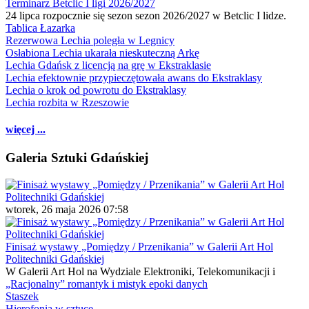
Terminarz Betclic I ligi 2026/2027
24 lipca rozpocznie się sezon sezon 2026/2027 w Betclic I lidze.
Tablica Łazarka
Rezerwowa Lechia poległa w Legnicy
Osłabiona Lechia ukarała nieskuteczną Arkę
Lechia Gdańsk z licencją na grę w Ekstraklasie
Lechia efektownie przypieczętowała awans do Ekstraklasy
Lechia o krok od powrotu do Ekstraklasy
Lechia rozbita w Rzeszowie
więcej ...
Galeria Sztuki Gdańskiej
wtorek, 26 maja 2026 07:58
Finisaż wystawy „Pomiędzy / Przenikania” w Galerii Art Hol
Politechniki Gdańskiej
W Galerii Art Hol na Wydziale Elektroniki, Telekomunikacji i
„Racjonalny” romantyk i mistyk epoki danych
Staszek
Hierofonia w sztuce