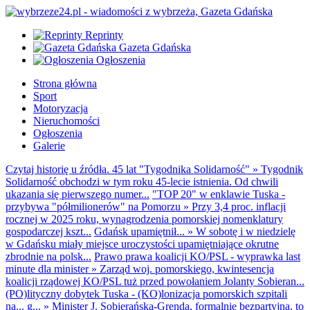
Reprinty
Gazeta Gdańska
Ogłoszenia
Strona główna
Sport
Motoryzacja
Nieruchomości
Ogłoszenia
Galerie
Czytaj historię u źródła. 45 lat "Tygodnika Solidarność"
»
Tygodnik
Solidarność obchodzi w tym roku 45-lecie istnienia. Od chwili
ukazania się pierwszego numer...
"TOP 20" w enklawie Tuska -
przybywa "półmilionerów" na Pomorzu
»
Przy 3,4 proc. inflacji
rocznej w 2025 roku, wynagrodzenia pomorskiej nomenklatury
gospodarczej kszt...
Gdańsk upamiętnił...
»
W sobotę i w niedzielę
w Gdańsku miały miejsce uroczystości upamiętniające okrutne
zbrodnie na polsk...
Prawo prawa koalicji KO/PSL - wyprawka last
minute dla minister
»
Zarząd woj. pomorskiego, kwintesencja
koalicji rządowej KO/PSL tuż przed powołaniem Jolanty Sobieran...
(PO)lityczny dobytek Tuska - (KO)lonizacja pomorskich szpitali
na... g...
»
Minister J. Sobierańska-Grenda, formalnie bezpartyjna, to