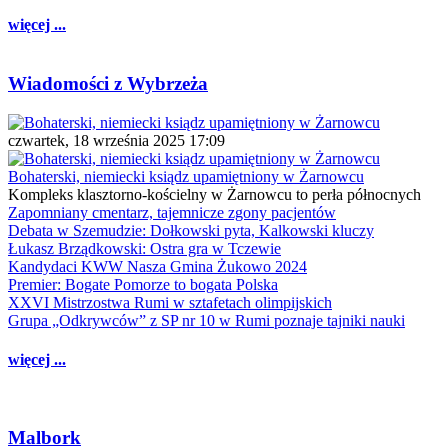
więcej ...
Wiadomości z Wybrzeża
czwartek, 18 września 2025 17:09
Bohaterski, niemiecki ksiądz upamiętniony w Żarnowcu
Kompleks klasztorno-kościelny w Żarnowcu to perła północnych
Zapomniany cmentarz, tajemnicze zgony pacjentów
Debata w Szemudzie: Dołkowski pyta, Kalkowski kluczy
Łukasz Brządkowski: Ostra gra w Tczewie
Kandydaci KWW Nasza Gmina Żukowo 2024
Premier: Bogate Pomorze to bogata Polska
XXVI Mistrzostwa Rumi w sztafetach olimpijskich
Grupa „Odkrywców” z SP nr 10 w Rumi poznaje tajniki nauki
więcej ...
Malbork