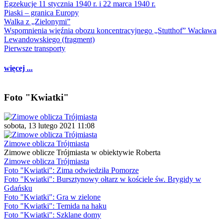
Egzekucje 11 stycznia 1940 r. i 22 marca 1940 r.
Piaski – granica Europy
Walka z „Zielonymi”
Wspomnienia więźnia obozu koncentracyjnego „Stutthof” Wacława
Lewandowskiego (fragment)
Pierwsze transporty
więcej ...
Foto "Kwiatki"
sobota, 13 lutego 2021 11:08
Zimowe oblicza Trójmiasta
Zimowe oblicze Trójmiasta w obiektywie Roberta
Zimowe oblicza Trójmiasta
Foto "Kwiatki": Zima odwiedziła Pomorze
Foto "Kwiatki": Bursztynowy ołtarz w kościele św. Brygidy w
Gdańsku
Foto "Kwiatki": Gra w zielone
Foto "Kwiatki": Temida na haku
Foto "Kwiatki": Szklane domy