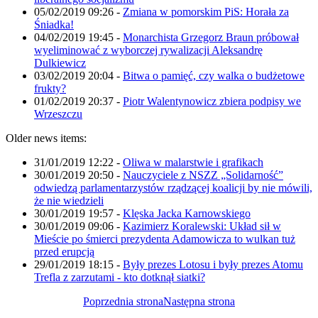
05/02/2019 09:26
-
Zmiana w pomorskim PiS: Horała za
Śniadka!
04/02/2019 19:45
-
Monarchista Grzegorz Braun próbował
wyeliminować z wyborczej rywalizacji Aleksandrę
Dulkiewicz
03/02/2019 20:04
-
Bitwa o pamięć, czy walka o budżetowe
frukty?
01/02/2019 20:37
-
Piotr Walentynowicz zbiera podpisy we
Wrzeszczu
Older news items:
31/01/2019 12:22
-
Oliwa w malarstwie i grafikach
30/01/2019 20:50
-
Nauczyciele z NSZZ „Solidarność”
odwiedzą parlamentarzystów rządzącej koalicji by nie mówili,
że nie wiedzieli
30/01/2019 19:57
-
Klęska Jacka Karnowskiego
30/01/2019 09:06
-
Kazimierz Koralewski: Układ sił w
Mieście po śmierci prezydenta Adamowicza to wulkan tuż
przed erupcją
29/01/2019 18:15
-
Były prezes Lotosu i były prezes Atomu
Trefla z zarzutami - kto dotknął siatki?
Poprzednia strona
Następna strona