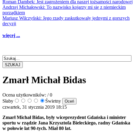
Roman Dambek: Jest zagrożeniem dla naszej tożsamości narodowej
Andrzej Michałowski: To nazwisko kojarzy mi się z niemieckim
porządkiem
Mariusz Wilczyński: Jego rządy zaskutkowały jednymi z gorszych
decyzji
więcej ...
SZUKAJ
Zmarł Michał Bidas
Ocena użytkowników:
/ 0
Słaby
Świetny
czwartek, 31 stycznia 2019 18:15
Zmarł Michał Bidas, były wiceprezydent Gdańska i minister
sportu w rządzie Jana Krzysztofa Bieleckiego, radny Gdańska
w połowie lat 90-tych. Miał 80 lat.