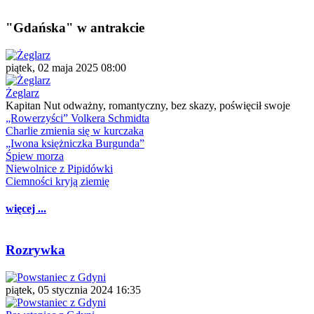
"Gdańska" w antrakcie
piątek, 02 maja 2025 08:00
Żeglarz
Kapitan Nut odważny, romantyczny, bez skazy, poświęcił swoje
„Rowerzyści” Volkera Schmidta
Charlie zmienia się w kurczaka
„Iwona księżniczka Burgunda”
Śpiew morza
Niewolnice z Pipidówki
Ciemności kryją ziemię
więcej ...
Rozrywka
piątek, 05 stycznia 2024 16:35