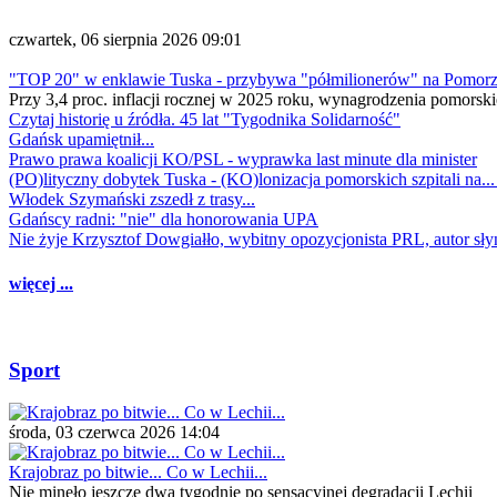
czwartek, 06 sierpnia 2026 09:01
"TOP 20" w enklawie Tuska - przybywa "półmilionerów" na Pomor
Przy 3,4 proc. inflacji rocznej w 2025 roku, wynagrodzenia pomorski
Czytaj historię u źródła. 45 lat "Tygodnika Solidarność"
Gdańsk upamiętnił...
Prawo prawa koalicji KO/PSL - wyprawka last minute dla minister
(PO)lityczny dobytek Tuska - (KO)lonizacja pomorskich szpitali na..
Włodek Szymański zszedł z trasy...
Gdańscy radni: "nie" dla honorowania UPA
Nie żyje Krzysztof Dowgiałło, wybitny opozycjonista PRL, autor sł
więcej ...
Sport
środa, 03 czerwca 2026 14:04
Krajobraz po bitwie... Co w Lechii...
Nie minęło jeszcze dwa tygodnie po sensacyjnej degradacji Lechii