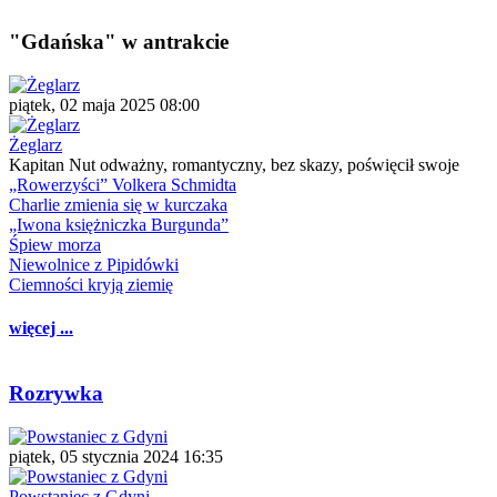
"Gdańska" w antrakcie
piątek, 02 maja 2025 08:00
Żeglarz
Kapitan Nut odważny, romantyczny, bez skazy, poświęcił swoje
„Rowerzyści” Volkera Schmidta
Charlie zmienia się w kurczaka
„Iwona księżniczka Burgunda”
Śpiew morza
Niewolnice z Pipidówki
Ciemności kryją ziemię
więcej ...
Rozrywka
piątek, 05 stycznia 2024 16:35
Powstaniec z Gdyni