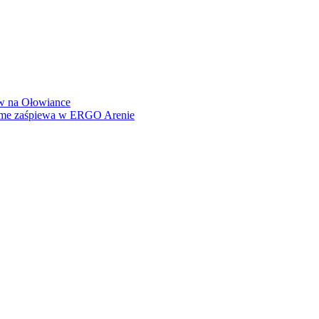
how na Ołowiance
Dame zaśpiewa w ERGO Arenie