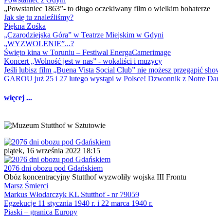
„Powstaniec 1863”- to długo oczekiwany film o wielkim bohaterze
Jak się tu znaleźliśmy?
Piękna Zośka
„Czarodziejska Góra” w Teatrze Miejskim w Gdyni
„WYZWOLENIE”...?
Święto kina w Toruniu – Festiwal EnergaCamerimage
Koncert „Wolność jest w nas” - wokaliści i muzycy
Jeśli lubisz film „Buena Vista Social Club” nie możesz przegapić s
GAROU już 25 i 27 lutego wystąpi w Polsce! Dzwonnik z Notre 
więcej ...
piątek, 16 września 2022 18:15
2076 dni obozu pod Gdańskiem
Obóz koncentracyjny Stutthof wyzwoliły wojska III Frontu
Marsz Śmierci
Markus Włodarczyk KL Stutthof - nr 79059
Egzekucje 11 stycznia 1940 r. i 22 marca 1940 r.
Piaski – granica Europy