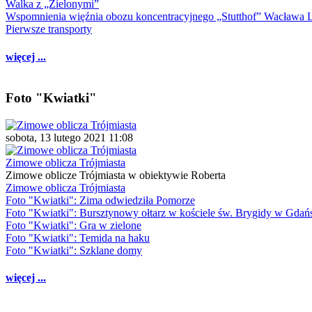
Walka z „Zielonymi”
Wspomnienia więźnia obozu koncentracyjnego „Stutthof” Wacława 
Pierwsze transporty
więcej ...
Foto "Kwiatki"
sobota, 13 lutego 2021 11:08
Zimowe oblicza Trójmiasta
Zimowe oblicze Trójmiasta w obiektywie Roberta
Zimowe oblicza Trójmiasta
Foto "Kwiatki": Zima odwiedziła Pomorze
Foto "Kwiatki": Bursztynowy ołtarz w kościele św. Brygidy w Gdań
Foto "Kwiatki": Gra w zielone
Foto "Kwiatki": Temida na haku
Foto "Kwiatki": Szklane domy
więcej ...