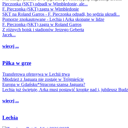
Pieczonka (SKT) odpadł w Wimbledonie, ale...
F. Pieczonka (SKT) zagra w Wimbledonie
SKT na Roland Garros - F. Pieczonka odpadł, bo sędzia ukradł...
Pomorze znokautowane - Lechia i Arka skopane w lidze
F. Pieczonka (SKT) zagra w Roland Garros
Z różnych boisk i stadionów Jerzego Geberta
Jacek...
więcej ...
Piłka w grze
Transferowa ofensywa w Lechii trwa
Młodzież z Jaguara nie zostaje w Trójmieście
Europa w Gdańsku*Stracona szansa Jaguara?
Lechia już świętuje, Arka musi postawić kropkę nad i, jubileusz Bud
więcej ...
Lechia