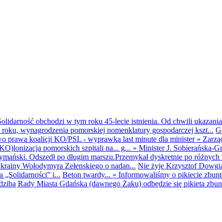
olidarność obchodzi w tym roku 45-lecie istnienia. Od chwili ukazania
25 roku, wynagrodzenia pomorskiej nomenklatury gospodarczej kszt...
G
o prawa koalicji KO/PSL - wyprawka last minute dla minister
»
Zarzą
O)lonizacja pomorskich szpitali na... g...
»
Minister J. Sobierańska-G
mański. Odszedł po długim marszu.Przemykał dyskretnie po różnych r
krainy Wołodymyra Zełenskiego o nadan...
Nie żyje Krzysztof Dowgiał
„Solidarności” i...
Beton twardy...
»
Informowaliśmy o pikiecie zbu
dzibą Rady Miasta Gdańska (dawnego Żaku) odbędzie się pikieta zbun