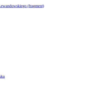
Lewandowskiego (fragment)
sku