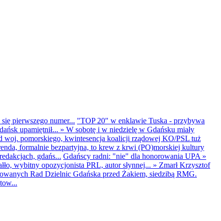
 się pierwszego numer...
"TOP 20" w enklawie Tuska - przybywa
dańsk upamiętnił...
»
W sobotę i w niedzielę w Gdańsku miały
d woj. pomorskiego, kwintesencja koalicji rządowej KO/PSL tuż
renda, formalnie bezpartyjna, to krew z krwi (PO)morskiej kultury
edakcjach, gdańs...
Gdańscy radni: "nie" dla honorowania UPA
»
ło, wybitny opozycjonista PRL, autor słynnej...
»
Zmarł Krzysztof
ntowanych Rad Dzielnic Gdańska przed Żakiem, siedzibą RMG.
tow...