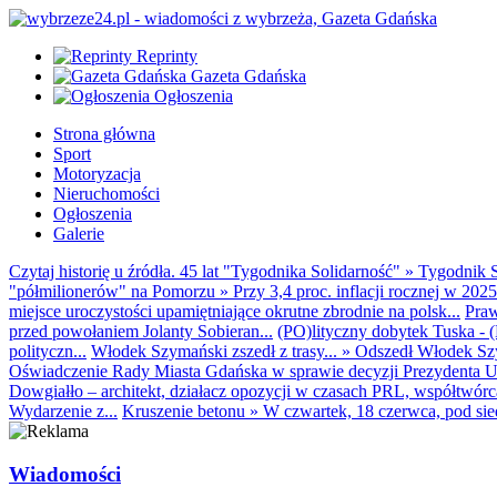
Reprinty
Gazeta Gdańska
Ogłoszenia
Strona główna
Sport
Motoryzacja
Nieruchomości
Ogłoszenia
Galerie
Czytaj historię u źródła. 45 lat "Tygodnika Solidarność"
»
Tygodnik S
"półmilionerów" na Pomorzu
»
Przy 3,4 proc. inflacji rocznej w 20
miejsce uroczystości upamiętniające okrutne zbrodnie na polsk...
Praw
przed powołaniem Jolanty Sobieran...
(PO)lityczny dobytek Tuska - (K
polityczn...
Włodek Szymański zszedł z trasy...
»
Odszedł Włodek Szy
Oświadczenie Rady Miasta Gdańska w sprawie decyzji Prezydenta U
Dowgiałło – architekt, działacz opozycji w czasach PRL, współtwórca 
Wydarzenie z...
Kruszenie betonu
»
W czwartek, 18 czerwca, pod sie
Wiadomości