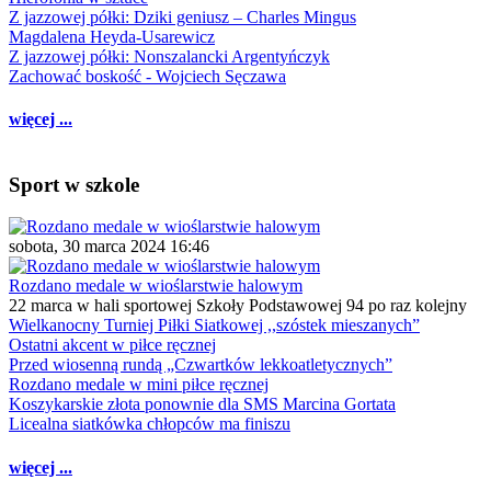
Z jazzowej półki: Dziki geniusz – Charles Mingus
Magdalena Heyda-Usarewicz
Z jazzowej półki: Nonszalancki Argentyńczyk
Zachować boskość - Wojciech Sęczawa
więcej ...
Sport w szkole
sobota, 30 marca 2024 16:46
Rozdano medale w wioślarstwie halowym
22 marca w hali sportowej Szkoły Podstawowej 94 po raz kolejny
Wielkanocny Turniej Piłki Siatkowej ,,szóstek mieszanych”
Ostatni akcent w piłce ręcznej
Przed wiosenną rundą „Czwartków lekkoatletycznych”
Rozdano medale w mini piłce ręcznej
Koszykarskie złota ponownie dla SMS Marcina Gortata
Licealna siatkówka chłopców ma finiszu
więcej ...