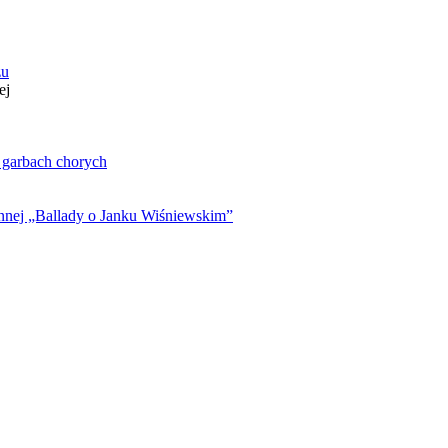
zu
ej
. garbach chorych
ynnej „Ballady o Janku Wiśniewskim”