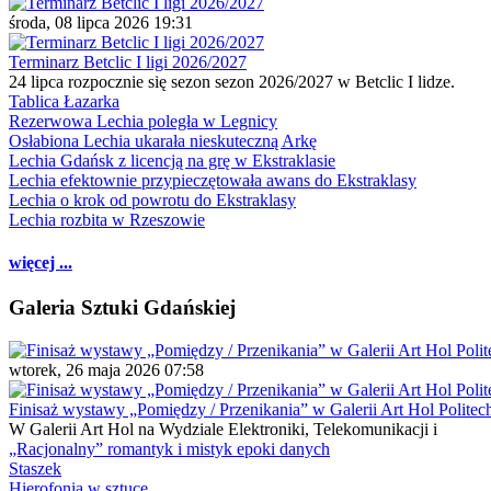
środa, 08 lipca 2026 19:31
Terminarz Betclic I ligi 2026/2027
24 lipca rozpocznie się sezon sezon 2026/2027 w Betclic I lidze.
Tablica Łazarka
Rezerwowa Lechia poległa w Legnicy
Osłabiona Lechia ukarała nieskuteczną Arkę
Lechia Gdańsk z licencją na grę w Ekstraklasie
Lechia efektownie przypieczętowała awans do Ekstraklasy
Lechia o krok od powrotu do Ekstraklasy
Lechia rozbita w Rzeszowie
więcej ...
Galeria Sztuki Gdańskiej
wtorek, 26 maja 2026 07:58
Finisaż wystawy „Pomiędzy / Przenikania” w Galerii Art Hol Politec
W Galerii Art Hol na Wydziale Elektroniki, Telekomunikacji i
„Racjonalny” romantyk i mistyk epoki danych
Staszek
Hierofonia w sztuce