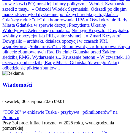
krew z krwi (PO)morskiej kultury polityczn...
Włodek Szymański
zszedł z trasy...
»
Odszedł Włodek Szymański. Odszedł po długim
marszu.Przemykał dyskretnie po różnych redakcjach, gdańs...
Gdańscy radni: "nie" dla honorowania UPA
»
Oświadczenie Rady
Miasta Gdańska w sprawie decyzji Prezydenta Ukrainy
Wołodymyra Zełenskiego o nadan...
Nie żyje Krzysztof Dowgiałło,
wybitny opozycjonista PRL, autor słynnej...
»
Zmarł Krzysztof
Dowgiałło – architekt, działacz opozycji w czasach PRL,
współtwórca „Solidarności” i...
Beton twardy...
»
Informowaliśmy o
pikiecie zbuntowanych Rad Dzielnic Gdańska przed Żakiem,
siedzibą RMG. Wydarzenie z...
Kruszenie betonu
»
W czwartek, 18
czerwca, pod siedzibą Rady Miasta Gdańska (dawnego Żaku)
odbędzie się pikieta zbuntow...
Wiadomości
czwartek, 06 sierpnia 2026 09:01
"TOP 20" w enklawie Tuska - przybywa "półmilionerów" na
Pomorzu
Przy 3,4 proc. inflacji rocznej w 2025 roku, wynagrodzenia
pomorskiej