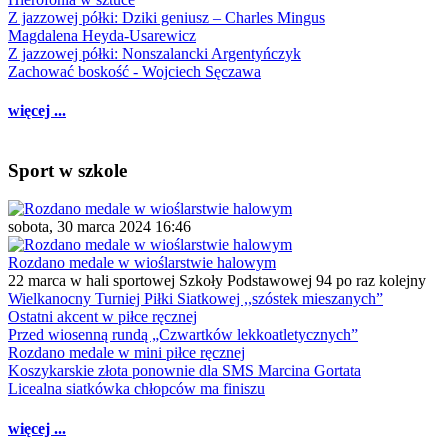
Z jazzowej półki: Dziki geniusz – Charles Mingus
Magdalena Heyda-Usarewicz
Z jazzowej półki: Nonszalancki Argentyńczyk
Zachować boskość - Wojciech Sęczawa
więcej ...
Sport w szkole
sobota, 30 marca 2024 16:46
Rozdano medale w wioślarstwie halowym
22 marca w hali sportowej Szkoły Podstawowej 94 po raz kolejny
Wielkanocny Turniej Piłki Siatkowej ,,szóstek mieszanych”
Ostatni akcent w piłce ręcznej
Przed wiosenną rundą „Czwartków lekkoatletycznych”
Rozdano medale w mini piłce ręcznej
Koszykarskie złota ponownie dla SMS Marcina Gortata
Licealna siatkówka chłopców ma finiszu
więcej ...