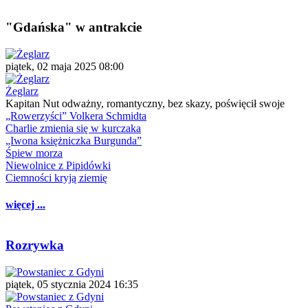
"Gdańska" w antrakcie
piątek, 02 maja 2025 08:00
Żeglarz
Kapitan Nut odważny, romantyczny, bez skazy, poświęcił swoje
„Rowerzyści” Volkera Schmidta
Charlie zmienia się w kurczaka
„Iwona księżniczka Burgunda”
Śpiew morza
Niewolnice z Pipidówki
Ciemności kryją ziemię
więcej ...
Rozrywka
piątek, 05 stycznia 2024 16:35