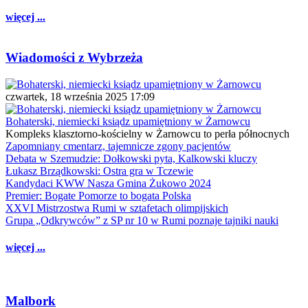
więcej ...
Wiadomości z Wybrzeża
czwartek, 18 września 2025 17:09
Bohaterski, niemiecki ksiądz upamiętniony w Żarnowcu
Kompleks klasztorno-kościelny w Żarnowcu to perła północnych
Zapomniany cmentarz, tajemnicze zgony pacjentów
Debata w Szemudzie: Dołkowski pyta, Kalkowski kluczy
Łukasz Brządkowski: Ostra gra w Tczewie
Kandydaci KWW Nasza Gmina Żukowo 2024
Premier: Bogate Pomorze to bogata Polska
XXVI Mistrzostwa Rumi w sztafetach olimpijskich
Grupa „Odkrywców” z SP nr 10 w Rumi poznaje tajniki nauki
więcej ...
Malbork