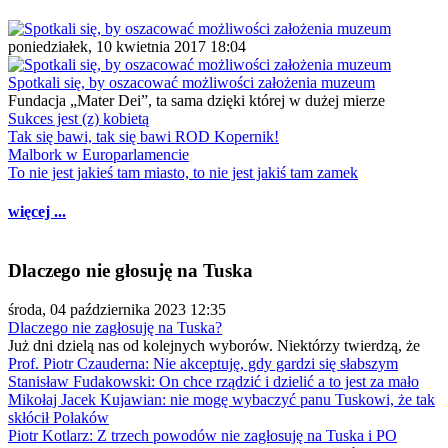
poniedziałek, 10 kwietnia 2017 18:04
Spotkali się, by oszacować możliwości założenia muzeum
Fundacja „Mater Dei”, ta sama dzięki której w dużej mierze
Sukces jest (z) kobietą
Tak się bawi, tak się bawi ROD Kopernik!
Malbork w Europarlamencie
To nie jest jakieś tam miasto, to nie jest jakiś tam zamek
więcej ...
Dlaczego nie głosuję na Tuska
środa, 04 października 2023 12:35
Dlaczego nie zagłosuję na Tuska?
Już dni dzielą nas od kolejnych wyborów. Niektórzy twierdzą, że
Prof. Piotr Czauderna: Nie akceptuję, gdy gardzi się słabszym
Stanisław Fudakowski: On chce rządzić i dzielić a to jest za mało
Mikołaj Jacek Kujawian: nie mogę wybaczyć panu Tuskowi, że tak
skłócił Polaków
Piotr Kotlarz: Z trzech powodów nie zagłosuję na Tuska i PO