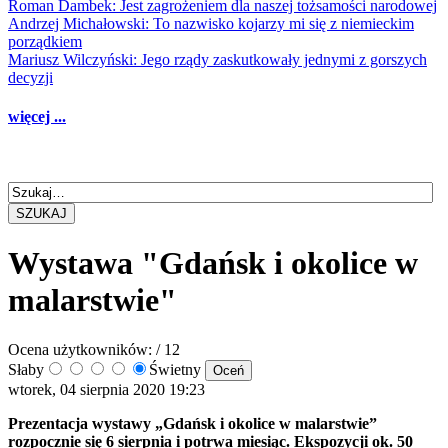
Roman Dambek: Jest zagrożeniem dla naszej tożsamości narodowej
Andrzej Michałowski: To nazwisko kojarzy mi się z niemieckim
porządkiem
Mariusz Wilczyński: Jego rządy zaskutkowały jednymi z gorszych
decyzji
więcej ...
SZUKAJ
Wystawa "Gdańsk i okolice w
malarstwie"
Ocena użytkowników:
/ 12
Słaby
Świetny
wtorek, 04 sierpnia 2020 19:23
Prezentacja wystawy „Gdańsk i okolice w malarstwie”
rozpocznie się 6 sierpnia i potrwa miesiąc. Ekspozycji ok. 50