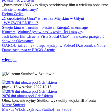
Powstaniec z Gdyni
„Powstaniec 1863”- to długo oczekiwany film o wielkim bohaterze
Jak się tu znaleźliśmy?
Piękna Zośka
„Czarodziejska Góra” w Teatrze Miejskim w Gdyni
„WYZWOLENIE”...?
Święto kina w Toruniu – Festiwal EnergaCamerimage
Koncert „Wolność jest w nas” - wokaliści i muzycy
Jeśli lubisz film „Buena Vista Social Club” nie możesz przegapić
show na Ołowiance
GAROU już 25 i 27 lutego wystąpi w Polsce! Dzwonnik z Notre
Dame zaśpiewa w ERGO Arenie
więcej ...
piątek, 16 września 2022 18:15
2076 dni obozu pod Gdańskiem
Obóz koncentracyjny Stutthof wyzwoliły wojska III Frontu
Marsz Śmierci
Markus Włodarczyk KL Stutthof - nr 79059