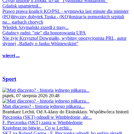
Czytaj historię u źródła. 45 lat "Tygodnika Solidarność"
Gdańsk upamiętnił...
Prawo prawa koalicji KO/PSL - wyprawka last minute dla minister
(PO)lityczny dobytek Tuska - (KO)lonizacja pomorskich szpitali
na... garbach chorych
Włodek Szymański zszedł z trasy...
Gdańscy radni: "nie" dla honorowania UPA
Nie żyje Krzysztof Dowgiałło, wybitny opozycjonista PRL, autor
słynnej „Ballady o Janku Wiśniewskim”
więcej ...
Sport
piątek, 07 sierpnia 2026 20:48
Mati dlaczego? - historia jednego piłkarza...
Bramkarz Lechii. Od A-klasy do Ekstraklasy. Współtwórca historii
Pieczonka (SKT) odpadł w Wimbledonie, ale...
F. Pieczonka (SKT) zagra w Wimbledonie
Krajobraz po bitwie... Co w Lechii...
SKT na Roland Garros - F. Pieczonka odpadł, bo sędzia ukradł...