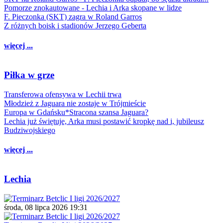
Pomorze znokautowane - Lechia i Arka skopane w lidze
F. Pieczonka (SKT) zagra w Roland Garros
Z różnych boisk i stadionów Jerzego Geberta
więcej ...
Piłka w grze
Transferowa ofensywa w Lechii trwa
Młodzież z Jaguara nie zostaje w Trójmieście
Europa w Gdańsku*Stracona szansa Jaguara?
Lechia już świętuje, Arka musi postawić kropkę nad i, jubileusz
Budziwojskiego
więcej ...
Lechia
środa, 08 lipca 2026 19:31