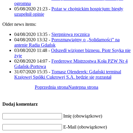
ogromna
05/08/2020 21:23
-
Pożar w chojnickim hospicjum: biegły
uzupełnił opinię
Older news items:
04/08/2020 13:35
-
Sierpniowa rocznica
04/08/2020 13:32
-
Porozmawiajmy o „Solidarności” na
antenie Radia Gdańsk
03/08/2020 11:48
-
Odszedł wizjoner biznesu. Piotr Soyka nie
żyje
02/08/2020 14:07
-
Feederowe Mistrzostwa Koła PZW Nr 4
Gdańsk-Portowa
31/07/2020 15:35
-
Tomasz Olenderek: Gdański terminal
Krajowej Spółki Cukrowej S.A. będzie się rozrastał
Poprzednia strona
Następna strona
Dodaj komentarz
Imię (obowiązkowe)
E-Mail (obowiązkowe)