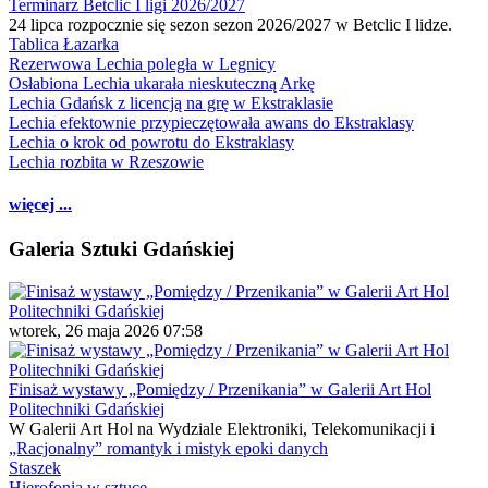
Terminarz Betclic I ligi 2026/2027
24 lipca rozpocznie się sezon sezon 2026/2027 w Betclic I lidze.
Tablica Łazarka
Rezerwowa Lechia poległa w Legnicy
Osłabiona Lechia ukarała nieskuteczną Arkę
Lechia Gdańsk z licencją na grę w Ekstraklasie
Lechia efektownie przypieczętowała awans do Ekstraklasy
Lechia o krok od powrotu do Ekstraklasy
Lechia rozbita w Rzeszowie
więcej ...
Galeria Sztuki Gdańskiej
wtorek, 26 maja 2026 07:58
Finisaż wystawy „Pomiędzy / Przenikania” w Galerii Art Hol
Politechniki Gdańskiej
W Galerii Art Hol na Wydziale Elektroniki, Telekomunikacji i
„Racjonalny” romantyk i mistyk epoki danych
Staszek
Hierofonia w sztuce