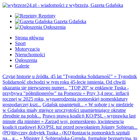
Reprinty
Gazeta Gdańska
Ogłoszenia
Strona główna
Sport
Motoryzacja
Nieruchomości
Ogłoszenia
Galerie
Czytaj historię u źródła. 45 lat "Tygodnika Solidarność"
»
Tygodnik
Solidarność obchodzi w tym roku 45-lecie istnienia. Od chwili
ukazania się pierwszego numer...
"TOP 20" w enklawie Tuska -
przybywa "półmilionerów" na Pomorzu
»
Przy 3,4 proc. inflacji
rocznej w 2025 roku, wynagrodzenia pomorskiej nomenklatury
gospodarczej kszt...
Gdańsk upamiętnił...
»
W sobotę i w niedzielę
w Gdańsku miały miejsce uroczystości upamiętniające okrutne
zbrodnie na polsk...
Prawo prawa koalicji KO/PSL - wyprawka last
minute dla minister
»
Zarząd woj. pomorskiego, kwintesencja
koalicji rządowej KO/PSL tuż przed powołaniem Jolanty Sobieran...
(PO)lityczny dobytek Tuska - (KO)lonizacja pomorskich szpitali
na... g...
»
Minister J. Sobierańska-Grenda, formalnie bezpartyjna, to