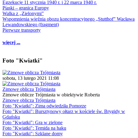
Egzekucje 11 stycznia 1940 r. i 22 marca 1940 r.
Piaski – granica Europy
Walka z „Zielonymi”
Wspomnienia więźnia obozu koncentracyjnego „Stutthof” Wacława
Lewandowskiego (fragment)
Pierwsze transporty
więcej ...
Foto "Kwiatki"
sobota, 13 lutego 2021 11:08
Zimowe oblicza Trójmiasta
Zimowe oblicze Trójmiasta w obiektywie Roberta
Zimowe oblicza Trójmiasta
Foto "Kwiatki": Zima odwiedziła Pomorze
Foto "Kwiatki": Bursztynowy ołtarz w kościele św. Brygidy w
Gdańsku
Foto "Kwiatki": Gra w zielone
Foto "Kwiatki": Temida na haku
Foto "Kwiatki": Szklane domy