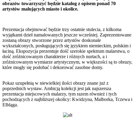
obrazów towarzyszyć będzie katalog z opisem ponad 70
artystów malujących miasto i okolice.
Prezentacja obejmować będzie trzy ostatnie stulecia, z kilkoma
wyjątkami dzieł namalowanych jeszcze wcześniej. Zaprezentowane
zostaną obrazy stworzone przez artystów doskonale
wykształconych, posługujących się językiem niemieckim, polskim i
łaciną. Ekspozycja prezentuje dość szerokie spektrum malarstwa, o
dość zróżnicowanym charakterze i różnych nurtach, a i
zróżnicowanym wymiarze artystycznym, w większości są to obrazy,
które mogły się podobać i dekorować zasobne domy.
Pokaz uzupełnią w niewielkiej ilości obrazy znane już z
poprzednich wystaw. Ambicją kolekcji jest jak najszersza
prezentacja miejscowych malarzy, tym razem również i tych
pochodzących z najbliższej okolicy: Kwidzyna, Malborka, Tczewa i
Elbląga.