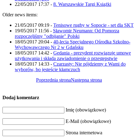
22/05/2017 17:37
-
8. Warszawskie Targi Książki
Older news items:
21/05/2017 09:19
-
Tenisowe rugby w Sopocie - set dla SKT
19/05/2017 11:56
-
Sławomir Neumann: Od Pomorza
rozpoczęliśmy "odbijanie" Polski
18/05/2017 20:04
-
40-lecia Specjalnego Ośrodka Szkolno-
Wychowawczego Nr 2 w Gdańsku
18/05/2017 14:42
-
Gedania - prezydent rozwiązuje umowę
użytkowania i składa zawiadomienie o przestępstwie
18/05/2017 14:33
-
Czarzasty: Nie pójdziemy z Wami do
wyborów, bo jesteście kłamczuch
Poprzednia strona
Następna strona
Dodaj komentarz
Imię (obowiązkowe)
E-Mail (obowiązkowe)
Strona internetowa