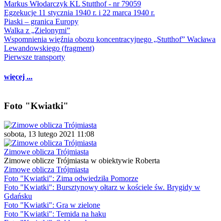
Markus Włodarczyk KL Stutthof - nr 79059
Egzekucje 11 stycznia 1940 r. i 22 marca 1940 r.
Piaski – granica Europy
Walka z „Zielonymi”
Wspomnienia więźnia obozu koncentracyjnego „Stutthof” Wacława
Lewandowskiego (fragment)
Pierwsze transporty
więcej ...
Foto "Kwiatki"
sobota, 13 lutego 2021 11:08
Zimowe oblicza Trójmiasta
Zimowe oblicze Trójmiasta w obiektywie Roberta
Zimowe oblicza Trójmiasta
Foto "Kwiatki": Zima odwiedziła Pomorze
Foto "Kwiatki": Bursztynowy ołtarz w kościele św. Brygidy w
Gdańsku
Foto "Kwiatki": Gra w zielone
Foto "Kwiatki": Temida na haku