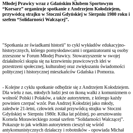
Młodej Prawicy wraz z Gdańskim Klubem Sportowym
“Korsarz” organizuje spotkanie z Andrzejem Kołodziejem,
przywódcą strajku w Stoczni Gdyńskiej w Sierpniu 1980 roku i
szefem “Solidarności Walczącej”.
"Spotkania ze świadkami historii" to cykl wykładów edukacyjno-
historycznych, którego pomysłodawcami i organizatorami są osoby
zrzeszone w Forum Młodej Prawicy. Stowarzyszenie w swojej
działalności skupia się na krzewieniu prawicowych idei w
przestrzeni społecznej, kulturalnej oraz zwiększaniu świadomości
politycznej i historycznej mieszkańców Gdańska i Pomorza.
- Kolejne z cyklu spotkanie odbędzie się z Andrzejem Kołodziejem.
Dla wielu z nas, młodych ludzi jest on ikoną walki z komunizmem o
wolność Polski i Polaków, a także autorytetem, z którego każdy
powinien czerpać wzór. Pan Andrzej Kołodziej jako młody,
zaledwie 21-letni, człowiek został przywódcą strajku w Stoczni
Gdyńskiej w Sierpniu 1980r. Kilka lat później, po aresztowaniu
Kornela Morawieckiego został szefem “Solidarności Walczącej”.
Pokazuje to jak wielkim autorytetem cieszył się wśród
antykomunistycznych działaczy i robotników - opowiada Michał