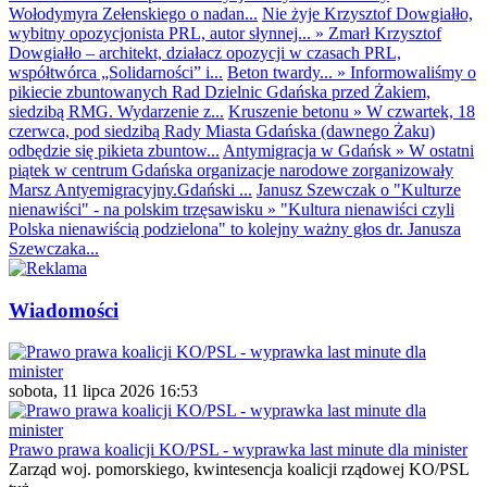
Wołodymyra Zełenskiego o nadan...
Nie żyje Krzysztof Dowgiałło,
wybitny opozycjonista PRL, autor słynnej...
»
Zmarł Krzysztof
Dowgiałło – architekt, działacz opozycji w czasach PRL,
współtwórca „Solidarności” i...
Beton twardy...
»
Informowaliśmy o
pikiecie zbuntowanych Rad Dzielnic Gdańska przed Żakiem,
siedzibą RMG. Wydarzenie z...
Kruszenie betonu
»
W czwartek, 18
czerwca, pod siedzibą Rady Miasta Gdańska (dawnego Żaku)
odbędzie się pikieta zbuntow...
Antymigracja w Gdańsk
»
W ostatni
piątek w centrum Gdańska organizacje narodowe zorganizowały
Marsz Antyemigracyjny.Gdański ...
Janusz Szewczak o "Kulturze
nienawiści" - na polskim trzęsawisku
»
"Kultura nienawiści czyli
Polska nienawiścią podzielona" to kolejny ważny głos dr. Janusza
Szewczaka...
Wiadomości
sobota, 11 lipca 2026 16:53
Prawo prawa koalicji KO/PSL - wyprawka last minute dla minister
Zarząd woj. pomorskiego, kwintesencja koalicji rządowej KO/PSL