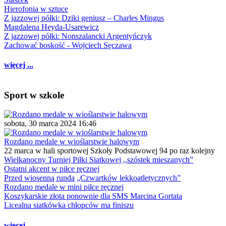
Hierofonia w sztuce
Z jazzowej półki: Dziki geniusz – Charles Mingus
Magdalena Heyda-Usarewicz
Z jazzowej półki: Nonszalancki Argentyńczyk
Zachować boskość - Wojciech Sęczawa
więcej ...
Sport w szkole
sobota, 30 marca 2024 16:46
Rozdano medale w wioślarstwie halowym
22 marca w hali sportowej Szkoły Podstawowej 94 po raz kolejny
Wielkanocny Turniej Piłki Siatkowej ,,szóstek mieszanych”
Ostatni akcent w piłce ręcznej
Przed wiosenną rundą „Czwartków lekkoatletycznych”
Rozdano medale w mini piłce ręcznej
Koszykarskie złota ponownie dla SMS Marcina Gortata
Licealna siatkówka chłopców ma finiszu
więcej ...