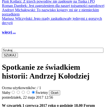
Piotr Kotlarz: Z trzech powodów nie zagłosuję na Tuska i PO
Roman Dambek: Jest zagrożeniem dla naszej tożsamości narodowej
Andrzej Michałowski: To nazwisko kojarzy mi się z niemieckim
porządkiem
Mariusz Wilczyński: Jego rządy zaskutkowały jednymi z gorszych
decyzji
więcej ...
SZUKAJ
Spotkanie ze świadkiem
historii: Andrzej Kołodziej
Ocena użytkowników:
/ 1
Słaby
Świetny
poniedziałek, 22 maja 2017 12:56
W czwartek 1 czerwca 2017 roku o godzinie 18.00 Forum