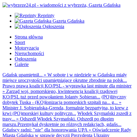
Reprinty
Gazeta Gdańska
Ogłoszenia
Strona główna
Sport
Motoryzacja
Nieruchomości
Ogłoszenia
Galerie
Gdańsk upamiętnił...
»
W sobotę i w niedzielę w Gdańsku miały
miejsce uroczystości upamiętniające okrutne zbrodnie na polsk...
Prawo prawa koalicji KO/PSL - wyprawka last minute dla minister
»
Zarząd woj. pomorskiego, kwintesencja koalicji rządowej
KO/PSL tuż przed powołaniem Jolanty Sobieran...
(PO)lityczny
dobytek Tuska - (KO)lonizacja pomorskich szpitali na... g...
»
Minister J. Sobierańska-Grenda, formalnie bezpartyjna, to krew z
krwi (PO)morskiej kultury polityczn...
Włodek Szymański zszedł z
trasy...
»
Odszedł Włodek Szymański. Odszedł po długim
marszu.Przemykał dyskretnie po różnych redakcjach, gdańs...
Gdańscy radni: "nie" dla honorowania UPA
»
Oświadczenie Rady
Miasta Gdańska w sprawie decyzji Prezydenta Ukrainy