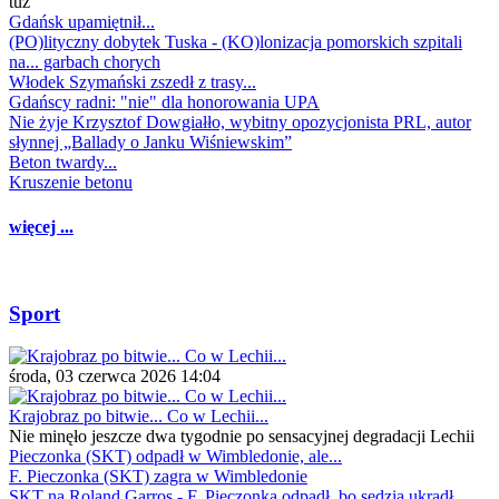
tuż
Gdańsk upamiętnił...
(PO)lityczny dobytek Tuska - (KO)lonizacja pomorskich szpitali
na... garbach chorych
Włodek Szymański zszedł z trasy...
Gdańscy radni: "nie" dla honorowania UPA
Nie żyje Krzysztof Dowgiałło, wybitny opozycjonista PRL, autor
słynnej „Ballady o Janku Wiśniewskim”
Beton twardy...
Kruszenie betonu
więcej ...
Sport
środa, 03 czerwca 2026 14:04
Krajobraz po bitwie... Co w Lechii...
Nie minęło jeszcze dwa tygodnie po sensacyjnej degradacji Lechii
Pieczonka (SKT) odpadł w Wimbledonie, ale...
F. Pieczonka (SKT) zagra w Wimbledonie
SKT na Roland Garros - F. Pieczonka odpadł, bo sędzia ukradł...