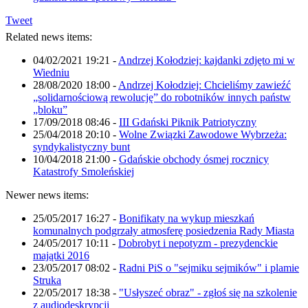
Tweet
Related news items:
04/02/2021 19:21
-
Andrzej Kołodziej: kajdanki zdjęto mi w
Wiedniu
28/08/2020 18:00
-
Andrzej Kołodziej: Chcieliśmy zawieźć
„solidarnościową rewolucję” do robotników innych państw
„bloku”
17/09/2018 08:46
-
III Gdański Piknik Patriotyczny
25/04/2018 20:10
-
Wolne Związki Zawodowe Wybrzeża:
syndykalistyczny bunt
10/04/2018 21:00
-
Gdańskie obchody ósmej rocznicy
Katastrofy Smoleńskiej
Newer news items:
25/05/2017 16:27
-
Bonifikaty na wykup mieszkań
komunalnych podgrzały atmosferę posiedzenia Rady Miasta
24/05/2017 10:11
-
Dobrobyt i nepotyzm - prezydenckie
majątki 2016
23/05/2017 08:02
-
Radni PiS o "sejmiku sejmików" i plamie
Struka
22/05/2017 18:38
-
"Usłyszeć obraz" - zgłoś się na szkolenie
z audiodeskrypcji