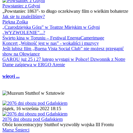
Powstaniec z Gdyni
„Powstaniec 1863”- to długo oczekiwany film o wielkim bohaterze
Jak się tu znaleźliśmy?
Piękna Zośka
„Czarodziejska Góra” w Teatrze Miejskim w Gdyni
„WYZWOLENIE”...?
Święto kina w Toruniu – Festiwal EnergaCamerimage
Koncert „Wolność jest w nas” - wokaliści i muzycy
Jeśli lubisz film „Buena Vista Social Club” nie możesz przegapić
show na Ołowiance
GAROU już 25 i 27 lutego wystąpi w Polsce! Dzwonnik z Notre
Dame zaśpiewa w ERGO Arenie
więcej ...
piątek, 16 września 2022 18:15
2076 dni obozu pod Gdańskiem
Obóz koncentracyjny Stutthof wyzwoliły wojska III Frontu
Marsz Śmierci