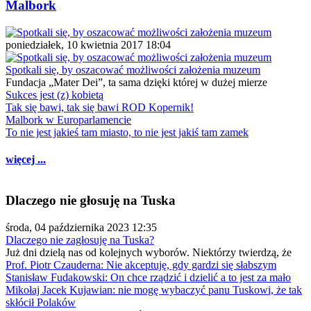
Malbork
poniedziałek, 10 kwietnia 2017 18:04
Spotkali się, by oszacować możliwości założenia muzeum
Fundacja „Mater Dei”, ta sama dzięki której w dużej mierze
Sukces jest (z) kobietą
Tak się bawi, tak się bawi ROD Kopernik!
Malbork w Europarlamencie
To nie jest jakieś tam miasto, to nie jest jakiś tam zamek
więcej ...
Dlaczego nie głosuję na Tuska
środa, 04 października 2023 12:35
Dlaczego nie zagłosuję na Tuska?
Już dni dzielą nas od kolejnych wyborów. Niektórzy twierdzą, że
Prof. Piotr Czauderna: Nie akceptuję, gdy gardzi się słabszym
Stanisław Fudakowski: On chce rządzić i dzielić a to jest za mało
Mikołaj Jacek Kujawian: nie mogę wybaczyć panu Tuskowi, że tak
skłócił Polaków