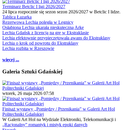
Terminarz Betclic I ligi 2026/2027
24 lipca rozpocznie się sezon sezon 2026/2027 w Betclic I lidze.
Tablica Łazarka
Rezerwowa Lechia poległa w Legnicy
Osłabiona Lechia ukarała nieskuteczną Arkę
Lechia Gdańsk z licencją na grę w Ekstraklasie
Lechia efektownie przypieczętowała awans do Ekstraklasy
Lechia o krok od powrotu do Ekstraklasy
Lechia rozbita w Rzeszowie
więcej ...
Galeria Sztuki Gdańskiej
wtorek, 26 maja 2026 07:58
Finisaż wystawy „Pomiędzy / Przenikania” w Galerii Art Hol
Politechniki Gdańskiej
W Galerii Art Hol na Wydziale Elektroniki, Telekomunikacji i
„Racjonalny” romantyk i mistyk epoki danych
Staszek