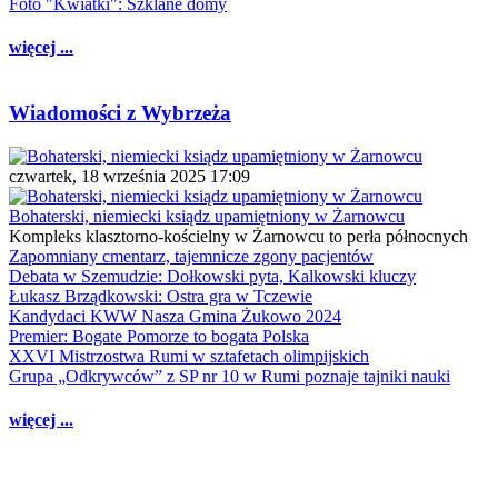
Foto "Kwiatki": Szklane domy
więcej ...
Wiadomości z Wybrzeża
czwartek, 18 września 2025 17:09
Bohaterski, niemiecki ksiądz upamiętniony w Żarnowcu
Kompleks klasztorno-kościelny w Żarnowcu to perła północnych
Zapomniany cmentarz, tajemnicze zgony pacjentów
Debata w Szemudzie: Dołkowski pyta, Kalkowski kluczy
Łukasz Brządkowski: Ostra gra w Tczewie
Kandydaci KWW Nasza Gmina Żukowo 2024
Premier: Bogate Pomorze to bogata Polska
XXVI Mistrzostwa Rumi w sztafetach olimpijskich
Grupa „Odkrywców” z SP nr 10 w Rumi poznaje tajniki nauki
więcej ...