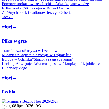
Pomorze znokautowane - Lechia i Arka skopane w lidze
F. Pieczonka (SKT) zagra w Roland Garros
Z różnych boisk i stadionów Jerzego Geberta
Jacek...
więcej ...
Piłka w grze
Transferowa ofensywa w Lechii trwa
Młodzież z Jaguara nie zostaje w Trójmieście
Europa w Gdańsku*Stracona szansa Jaguara?
Lechia już świętuje, Arka musi postawić kropkę nad i, jubileusz
Budziwojskiego
więcej ...
Lechia
środa, 08 lipca 2026 19:31