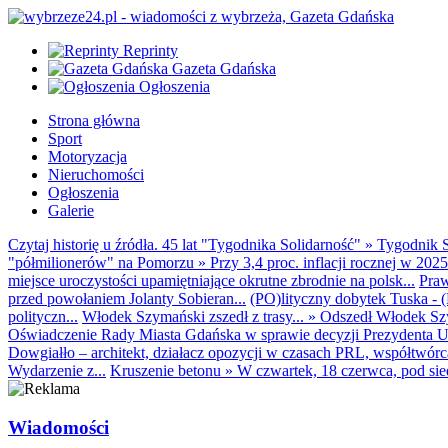
Reprinty
Gazeta Gdańska
Ogłoszenia
Strona główna
Sport
Motoryzacja
Nieruchomości
Ogłoszenia
Galerie
Czytaj historię u źródła. 45 lat "Tygodnika Solidarność"
»
Tygodnik S
"półmilionerów" na Pomorzu
»
Przy 3,4 proc. inflacji rocznej w 20
miejsce uroczystości upamiętniające okrutne zbrodnie na polsk...
Praw
przed powołaniem Jolanty Sobieran...
(PO)lityczny dobytek Tuska - (K
polityczn...
Włodek Szymański zszedł z trasy...
»
Odszedł Włodek Szy
Oświadczenie Rady Miasta Gdańska w sprawie decyzji Prezydenta U
Dowgiałło – architekt, działacz opozycji w czasach PRL, współtwórca 
Wydarzenie z...
Kruszenie betonu
»
W czwartek, 18 czerwca, pod sie
Wiadomości