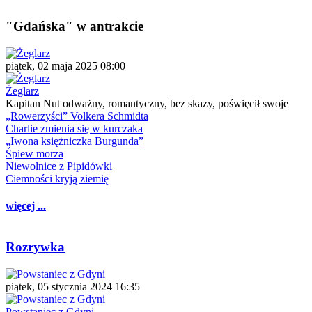
"Gdańska" w antrakcie
piątek, 02 maja 2025 08:00
Żeglarz
Kapitan Nut odważny, romantyczny, bez skazy, poświęcił swoje
„Rowerzyści” Volkera Schmidta
Charlie zmienia się w kurczaka
„Iwona księżniczka Burgunda”
Śpiew morza
Niewolnice z Pipidówki
Ciemności kryją ziemię
więcej ...
Rozrywka
piątek, 05 stycznia 2024 16:35
Powstaniec z Gdyni