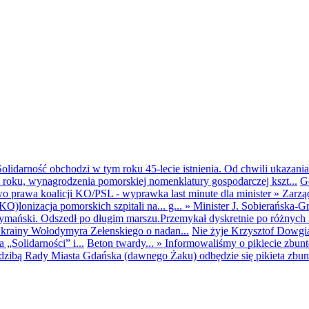
olidarność obchodzi w tym roku 45-lecie istnienia. Od chwili ukazania
25 roku, wynagrodzenia pomorskiej nomenklatury gospodarczej kszt...
G
o prawa koalicji KO/PSL - wyprawka last minute dla minister
»
Zarzą
O)lonizacja pomorskich szpitali na... g...
»
Minister J. Sobierańska-G
mański. Odszedł po długim marszu.Przemykał dyskretnie po różnych r
krainy Wołodymyra Zełenskiego o nadan...
Nie żyje Krzysztof Dowgiał
„Solidarności” i...
Beton twardy...
»
Informowaliśmy o pikiecie zbu
dzibą Rady Miasta Gdańska (dawnego Żaku) odbędzie się pikieta zbun