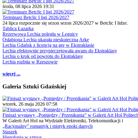
środa, 08 lipca 2026 19:31
Terminarz Betclic I ligi 2026/2027
24 lipca rozpocznie się sezon sezon 2026/2027 w Betclic I lidze.
Tablica Łazarka
Rezerwowa Lechia poległa w Legnicy
Osłabiona Lechia ukarała nieskuteczną Arkę
Lechia Gdańsk z licencją na grę w Ekstraklasie
Lechia efektownie przypieczętowała awans do Ekstraklasy
Lechia o krok od powrotu do Ekstraklasy
Lechia rozbita w Rzeszowie
więcej ...
Galeria Sztuki Gdańskiej
wtorek, 26 maja 2026 07:58
Finisaż wystawy „Pomiędzy / Przenikania” w Galerii Art Hol Politec
W Galerii Art Hol na Wydziale Elektroniki, Telekomunikacji i
„Racjonalny” romantyk i mistyk epoki danych
Staszek
Hierofonia w sztuce