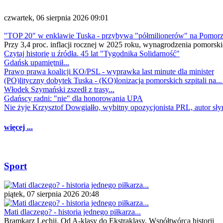
czwartek, 06 sierpnia 2026 09:01
"TOP 20" w enklawie Tuska - przybywa "półmilionerów" na Pomor
Przy 3,4 proc. inflacji rocznej w 2025 roku, wynagrodzenia pomorski
Czytaj historię u źródła. 45 lat "Tygodnika Solidarność"
Gdańsk upamiętnił...
Prawo prawa koalicji KO/PSL - wyprawka last minute dla minister
(PO)lityczny dobytek Tuska - (KO)lonizacja pomorskich szpitali na..
Włodek Szymański zszedł z trasy...
Gdańscy radni: "nie" dla honorowania UPA
Nie żyje Krzysztof Dowgiałło, wybitny opozycjonista PRL, autor sł
więcej ...
Sport
piątek, 07 sierpnia 2026 20:48
Mati dlaczego? - historia jednego piłkarza...
Bramkarz Lechii. Od A-klasy do Ekstraklasy. Współtwórca historii