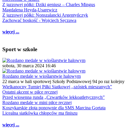
Z jazzowej półki: Dziki geniusz – Charles Mingus
Magdalena Heyda-Usarewicz
Z jazzowej półki: Nonszalancki Argentyńczyk
Zachować boskość - Wojciech Sęczawa
więcej ...
Sport w szkole
sobota, 30 marca 2024 16:46
Rozdano medale w wioślarstwie halowym
22 marca w hali sportowej Szkoły Podstawowej 94 po raz kolejny
Wielkanocny Turniej Piłki Siatkowej ,,szóstek mieszanych”
Ostatni akcent w piłce ręcznej
Przed wiosenną rundą „Czwartków lekkoatletycznych”
Rozdano medale w mini piłce ręcznej
Koszykarskie złota ponownie dla SMS Marcina Gortata
Licealna siatkówka chłopców ma finiszu
więcej ...