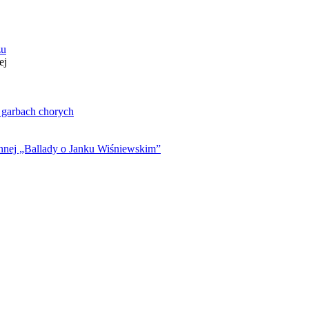
zu
ej
. garbach chorych
ynnej „Ballady o Janku Wiśniewskim”