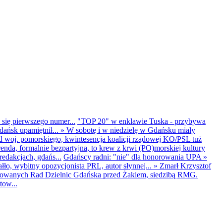
 się pierwszego numer...
"TOP 20" w enklawie Tuska - przybywa
dańsk upamiętnił...
»
W sobotę i w niedzielę w Gdańsku miały
d woj. pomorskiego, kwintesencja koalicji rządowej KO/PSL tuż
renda, formalnie bezpartyjna, to krew z krwi (PO)morskiej kultury
edakcjach, gdańs...
Gdańscy radni: "nie" dla honorowania UPA
»
ło, wybitny opozycjonista PRL, autor słynnej...
»
Zmarł Krzysztof
ntowanych Rad Dzielnic Gdańska przed Żakiem, siedzibą RMG.
tow...