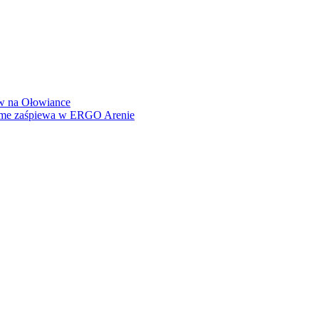
how na Ołowiance
Dame zaśpiewa w ERGO Arenie