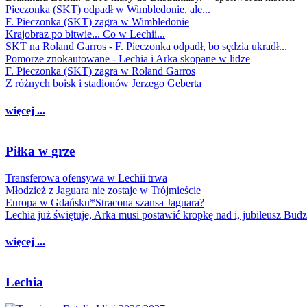
Pieczonka (SKT) odpadł w Wimbledonie, ale...
F. Pieczonka (SKT) zagra w Wimbledonie
Krajobraz po bitwie... Co w Lechii...
SKT na Roland Garros - F. Pieczonka odpadł, bo sędzia ukradł...
Pomorze znokautowane - Lechia i Arka skopane w lidze
F. Pieczonka (SKT) zagra w Roland Garros
Z różnych boisk i stadionów Jerzego Geberta
więcej ...
Piłka w grze
Transferowa ofensywa w Lechii trwa
Młodzież z Jaguara nie zostaje w Trójmieście
Europa w Gdańsku*Stracona szansa Jaguara?
Lechia już świętuje, Arka musi postawić kropkę nad i, jubileusz Bud
więcej ...
Lechia