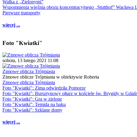
Walka z „Zielonymi”
Wspomnienia więźnia obozu koncentracyjnego „Stutthof” Wacława 
Pierwsze transporty
więcej ...
Foto "Kwiatki"
sobota, 13 lutego 2021 11:08
Zimowe oblicza Trójmiasta
Zimowe oblicze Trójmiasta w obiektywie Roberta
Zimowe oblicza Trójmiasta
Foto "Kwiatki": Zima odwiedziła Pomorze
Foto "Kwiatki": Bursztynowy ołtarz w kościele św. Brygidy w Gdań
Foto "Kwiatki": Gra w zielone
Foto "Kwiatki": Temida na haku
Foto "Kwiatki": Szklane domy
więcej ...