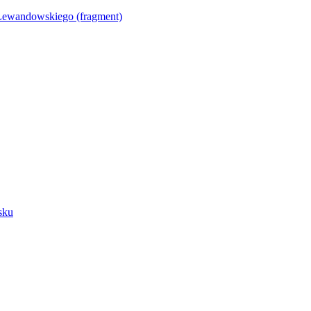
Lewandowskiego (fragment)
sku