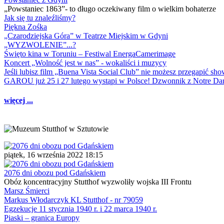
„Powstaniec 1863”- to długo oczekiwany film o wielkim bohaterze
Jak się tu znaleźliśmy?
Piękna Zośka
„Czarodziejska Góra” w Teatrze Miejskim w Gdyni
„WYZWOLENIE”...?
Święto kina w Toruniu – Festiwal EnergaCamerimage
Koncert „Wolność jest w nas” - wokaliści i muzycy
Jeśli lubisz film „Buena Vista Social Club” nie możesz przegapić s
GAROU już 25 i 27 lutego wystąpi w Polsce! Dzwonnik z Notre 
więcej ...
piątek, 16 września 2022 18:15
2076 dni obozu pod Gdańskiem
Obóz koncentracyjny Stutthof wyzwoliły wojska III Frontu
Marsz Śmierci
Markus Włodarczyk KL Stutthof - nr 79059
Egzekucje 11 stycznia 1940 r. i 22 marca 1940 r.
Piaski – granica Europy