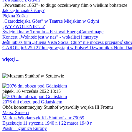
„Powstaniec 1863”- to długo oczekiwany film o wielkim bohaterze
Jak się tu znaleźliśmy?
Piękna Zośka
„Czarodziejska Góra” w Teatrze Miejskim w Gdyni
„WYZWOLENIE”...?
Święto kina w Toruniu – Festiwal EnergaCamerimage
Koncert „Wolność jest w nas” - wokaliści i muzycy
Jeśli lubisz film „Buena Vista Social Club” nie możesz przegapić s
GAROU już 25 i 27 lutego wystąpi w Polsce! Dzwonnik z Notre 
więcej ...
piątek, 16 września 2022 18:15
2076 dni obozu pod Gdańskiem
Obóz koncentracyjny Stutthof wyzwoliły wojska III Frontu
Marsz Śmierci
Markus Włodarczyk KL Stutthof - nr 79059
Egzekucje 11 stycznia 1940 r. i 22 marca 1940 r.
Piaski – granica Europy