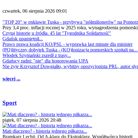
czwartek, 06 sierpnia 2026 09:01
"TOP 20" w enklawie Tuska - przybywa "półmilionerów" na Pomor
Przy 3,4 proc. inflacji rocznej w 2025 roku, wynagrodzenia pomorski
Czytaj historię u źródła. 45 lat "Tygodnika Solidarność"
Gdańsk upamiętnił...
Prawo prawa koalicji KO/PSL - wyprawka last minute dla minister
(PO)lityczny dobytek Tuska - (KO)lonizacja pomorskich szpitali na..
Włodek Szymański zszedł z trasy...
Gdańscy radni: "nie" dla honorowania UPA
Nie żyje Krzysztof Dowgiałło, wybitny opozycjonista PRL, autor sł
więcej ...
Sport
piątek, 07 sierpnia 2026 20:48
Mati dlaczego? - historia jednego piłkarza...
Bramkarz Lechii. Od A-klasy do Ekstraklasy. Współtwórca historii