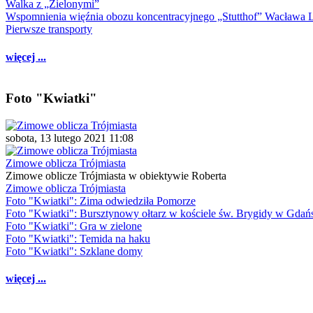
Walka z „Zielonymi”
Wspomnienia więźnia obozu koncentracyjnego „Stutthof” Wacława 
Pierwsze transporty
więcej ...
Foto "Kwiatki"
sobota, 13 lutego 2021 11:08
Zimowe oblicza Trójmiasta
Zimowe oblicze Trójmiasta w obiektywie Roberta
Zimowe oblicza Trójmiasta
Foto "Kwiatki": Zima odwiedziła Pomorze
Foto "Kwiatki": Bursztynowy ołtarz w kościele św. Brygidy w Gdań
Foto "Kwiatki": Gra w zielone
Foto "Kwiatki": Temida na haku
Foto "Kwiatki": Szklane domy
więcej ...