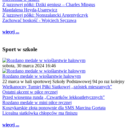
Z jazzowej półki: Dziki geniusz – Charles Mingus
Magdalena Heyda-Usarewicz
Z jazzowej półki: Nonszalancki Argentyńczyk
Zachować boskość - Wojciech Sęczawa
więcej ...
Sport w szkole
sobota, 30 marca 2024 16:46
Rozdano medale w wioślarstwie halowym
22 marca w hali sportowej Szkoły Podstawowej 94 po raz kolejny
Wielkanocny Turniej Piłki Siatkowej ,,szóstek mieszanych”
Ostatni akcent w piłce ręcznej
Przed wiosenną rundą „Czwartków lekkoatletycznych”
Rozdano medale w mini piłce ręcznej
Koszykarskie złota ponownie dla SMS Marcina Gortata
Licealna siatkówka chłopców ma finiszu
więcej ...