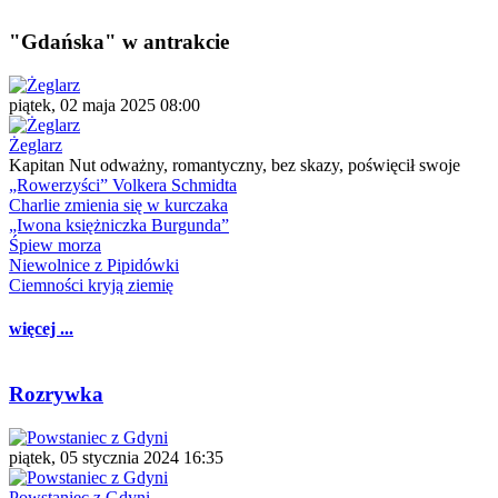
"Gdańska" w antrakcie
piątek, 02 maja 2025 08:00
Żeglarz
Kapitan Nut odważny, romantyczny, bez skazy, poświęcił swoje
„Rowerzyści” Volkera Schmidta
Charlie zmienia się w kurczaka
„Iwona księżniczka Burgunda”
Śpiew morza
Niewolnice z Pipidówki
Ciemności kryją ziemię
więcej ...
Rozrywka
piątek, 05 stycznia 2024 16:35
Powstaniec z Gdyni