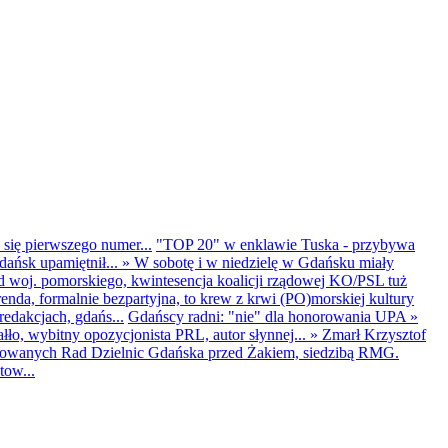
 się pierwszego numer...
"TOP 20" w enklawie Tuska - przybywa
dańsk upamiętnił...
»
W sobotę i w niedzielę w Gdańsku miały
d woj. pomorskiego, kwintesencja koalicji rządowej KO/PSL tuż
renda, formalnie bezpartyjna, to krew z krwi (PO)morskiej kultury
edakcjach, gdańs...
Gdańscy radni: "nie" dla honorowania UPA
»
ło, wybitny opozycjonista PRL, autor słynnej...
»
Zmarł Krzysztof
ntowanych Rad Dzielnic Gdańska przed Żakiem, siedzibą RMG.
tow...