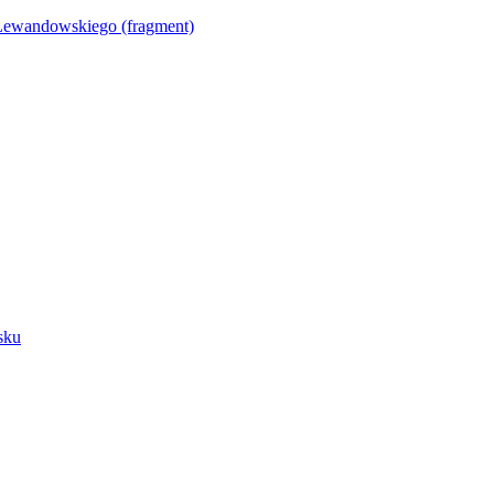
Lewandowskiego (fragment)
sku