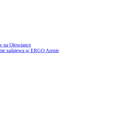
how na Ołowiance
Dame zaśpiewa w ERGO Arenie