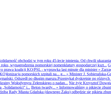
olidarność obchodzi w tym roku 45-lecie istnienia. Od chwili ukazania
25 roku, wynagrodzenia pomorskiej nomenklatury gospodarczej kszt...
G
o prawa koalicji KO/PSL - wyprawka last minute dla minister
»
Zarzą
O)lonizacja pomorskich szpitali na... g...
»
Minister J. Sobierańska-G
mański. Odszedł po długim marszu.Przemykał dyskretnie po różnych r
krainy Wołodymyra Zełenskiego o nadan...
Nie żyje Krzysztof Dowgiał
„Solidarności” i...
Beton twardy...
»
Informowaliśmy o pikiecie zbu
dzibą Rady Miasta Gdańska (dawnego Żaku) odbędzie się pikieta zbun