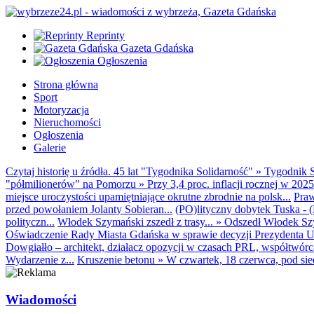
Reprinty
Gazeta Gdańska
Ogłoszenia
Strona główna
Sport
Motoryzacja
Nieruchomości
Ogłoszenia
Galerie
Czytaj historię u źródła. 45 lat "Tygodnika Solidarność"
»
Tygodnik S
"półmilionerów" na Pomorzu
»
Przy 3,4 proc. inflacji rocznej w 20
miejsce uroczystości upamiętniające okrutne zbrodnie na polsk...
Praw
przed powołaniem Jolanty Sobieran...
(PO)lityczny dobytek Tuska - (K
polityczn...
Włodek Szymański zszedł z trasy...
»
Odszedł Włodek Szy
Oświadczenie Rady Miasta Gdańska w sprawie decyzji Prezydenta U
Dowgiałło – architekt, działacz opozycji w czasach PRL, współtwórca 
Wydarzenie z...
Kruszenie betonu
»
W czwartek, 18 czerwca, pod sie
Wiadomości