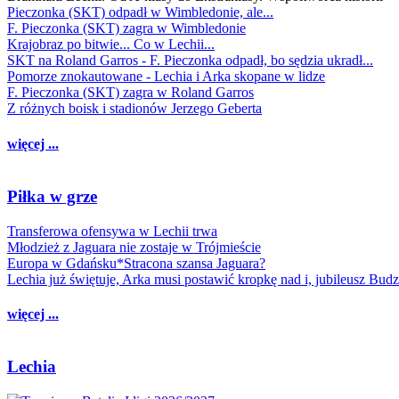
Pieczonka (SKT) odpadł w Wimbledonie, ale...
F. Pieczonka (SKT) zagra w Wimbledonie
Krajobraz po bitwie... Co w Lechii...
SKT na Roland Garros - F. Pieczonka odpadł, bo sędzia ukradł...
Pomorze znokautowane - Lechia i Arka skopane w lidze
F. Pieczonka (SKT) zagra w Roland Garros
Z różnych boisk i stadionów Jerzego Geberta
więcej ...
Piłka w grze
Transferowa ofensywa w Lechii trwa
Młodzież z Jaguara nie zostaje w Trójmieście
Europa w Gdańsku*Stracona szansa Jaguara?
Lechia już świętuje, Arka musi postawić kropkę nad i, jubileusz Bud
więcej ...
Lechia