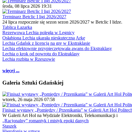
środa, 08 lipca 2026 19:31
Terminarz Betclic I ligi 2026/2027
24 lipca rozpocznie się sezon sezon 2026/2027 w Betclic I lidze.
Tablica Łazarka
Rezerwowa Lechia poległa w Legnicy
Osłabiona Lechia ukarała nieskuteczną Arkę
Lechia Gdańsk z licencją na grę w Ekstraklasie
Lechia efektownie przypieczętowała awans do Ekstraklasy
Lechia o krok od powrotu do Ekstraklasy
Lechia rozbita w Rzeszowie
więcej ...
Galeria Sztuki Gdańskiej
wtorek, 26 maja 2026 07:58
Finisaż wystawy „Pomiędzy / Przenikania” w Galerii Art Hol Politec
W Galerii Art Hol na Wydziale Elektroniki, Telekomunikacji i
„Racjonalny” romantyk i mistyk epoki danych
Staszek
Hierofonia w sztuce