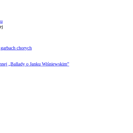
zu
ej
. garbach chorych
ynnej „Ballady o Janku Wiśniewskim”