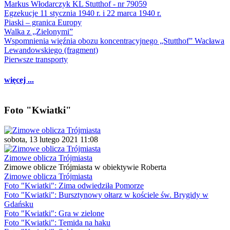
Markus Włodarczyk KL Stutthof - nr 79059
Egzekucje 11 stycznia 1940 r. i 22 marca 1940 r.
Piaski – granica Europy
Walka z „Zielonymi”
Wspomnienia więźnia obozu koncentracyjnego „Stutthof” Wacława
Lewandowskiego (fragment)
Pierwsze transporty
więcej ...
Foto "Kwiatki"
sobota, 13 lutego 2021 11:08
Zimowe oblicza Trójmiasta
Zimowe oblicze Trójmiasta w obiektywie Roberta
Zimowe oblicza Trójmiasta
Foto "Kwiatki": Zima odwiedziła Pomorze
Foto "Kwiatki": Bursztynowy ołtarz w kościele św. Brygidy w
Gdańsku
Foto "Kwiatki": Gra w zielone
Foto "Kwiatki": Temida na haku