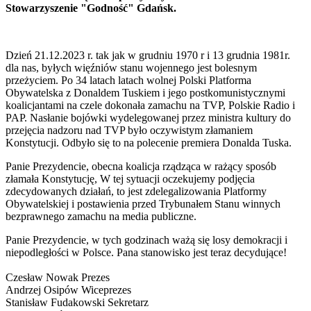
Stowarzyszenie "Godność" Gdańsk.
Dzień 21.12.2023 r. tak jak w grudniu 1970 r i 13 grudnia 1981r.
dla nas, byłych więźniów stanu wojennego jest bolesnym
przeżyciem. Po 34 latach latach wolnej Polski Platforma
Obywatelska z Donaldem Tuskiem i jego postkomunistycznymi
koalicjantami na czele dokonała zamachu na TVP, Polskie Radio i
PAP. Nasłanie bojówki wydelegowanej przez ministra kultury do
przejęcia nadzoru nad TVP było oczywistym złamaniem
Konstytucji. Odbyło się to na polecenie premiera Donalda Tuska.
Panie Prezydencie, obecna koalicja rządząca w rażący sposób
złamała Konstytucję, W tej sytuacji oczekujemy podjęcia
zdecydowanych działań, to jest zdelegalizowania Platformy
Obywatelskiej i postawienia przed Trybunałem Stanu winnych
bezprawnego zamachu na media publiczne.
Panie Prezydencie, w tych godzinach ważą się losy demokracji i
niepodległości w Polsce. Pana stanowisko jest teraz decydujące!
Czesław Nowak Prezes
Andrzej Osipów Wiceprezes
Stanisław Fudakowski Sekretarz