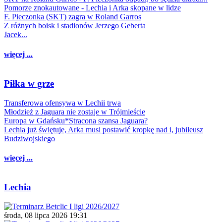
Pomorze znokautowane - Lechia i Arka skopane w lidze
F. Pieczonka (SKT) zagra w Roland Garros
Z różnych boisk i stadionów Jerzego Geberta
Jacek...
więcej ...
Piłka w grze
Transferowa ofensywa w Lechii trwa
Młodzież z Jaguara nie zostaje w Trójmieście
Europa w Gdańsku*Stracona szansa Jaguara?
Lechia już świętuje, Arka musi postawić kropkę nad i, jubileusz
Budziwojskiego
więcej ...
Lechia
środa, 08 lipca 2026 19:31