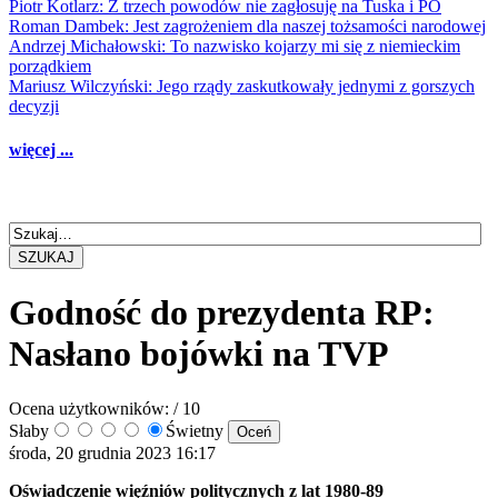
Piotr Kotlarz: Z trzech powodów nie zagłosuję na Tuska i PO
Roman Dambek: Jest zagrożeniem dla naszej tożsamości narodowej
Andrzej Michałowski: To nazwisko kojarzy mi się z niemieckim
porządkiem
Mariusz Wilczyński: Jego rządy zaskutkowały jednymi z gorszych
decyzji
więcej ...
SZUKAJ
Godność do prezydenta RP:
Nasłano bojówki na TVP
Ocena użytkowników:
/ 10
Słaby
Świetny
środa, 20 grudnia 2023 16:17
Oświadczenie więźniów politycznych z lat 1980-89