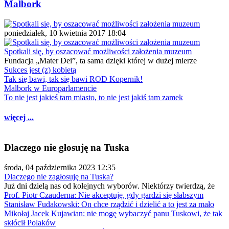
Malbork
poniedziałek, 10 kwietnia 2017 18:04
Spotkali się, by oszacować możliwości założenia muzeum
Fundacja „Mater Dei”, ta sama dzięki której w dużej mierze
Sukces jest (z) kobietą
Tak się bawi, tak się bawi ROD Kopernik!
Malbork w Europarlamencie
To nie jest jakieś tam miasto, to nie jest jakiś tam zamek
więcej ...
Dlaczego nie głosuję na Tuska
środa, 04 października 2023 12:35
Dlaczego nie zagłosuję na Tuska?
Już dni dzielą nas od kolejnych wyborów. Niektórzy twierdzą, że
Prof. Piotr Czauderna: Nie akceptuję, gdy gardzi się słabszym
Stanisław Fudakowski: On chce rządzić i dzielić a to jest za mało
Mikołaj Jacek Kujawian: nie mogę wybaczyć panu Tuskowi, że tak
skłócił Polaków