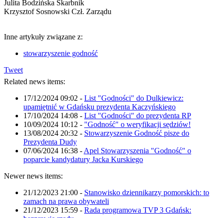
Julita Bodzińska Skarbnik
Krzysztof Sosnowski Czł. Zarządu
Inne artykuły związane z:
stowarzyszenie godność
Tweet
Related news items:
17/12/2024 09:02
-
List "Godności" do Dulkiewicz:
upamiętnić w Gdańsku prezydenta Kaczyńskiego
17/10/2024 14:08
-
List "Godności" do prezydenta RP
10/09/2024 10:12
-
"Godność" o weryfikacji sędziów!
13/08/2024 20:32
-
Stowarzyszenie Godność pisze do
Prezydenta Dudy
07/06/2024 16:38
-
Apel Stowarzyszenia "Godność" o
poparcie kandydatury Jacka Kurskiego
Newer news items:
21/12/2023 21:00
-
Stanowisko dziennikarzy pomorskich: to
zamach na prawa obywateli
21/12/2023 15:59
-
Rada programowa TVP 3 Gdańsk: