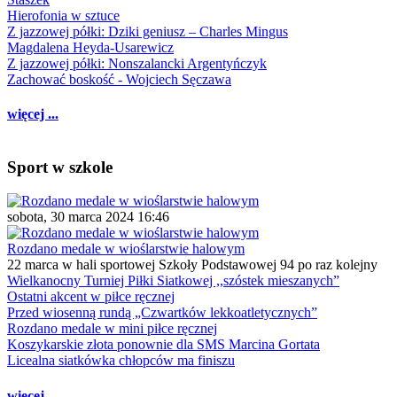
Hierofonia w sztuce
Z jazzowej półki: Dziki geniusz – Charles Mingus
Magdalena Heyda-Usarewicz
Z jazzowej półki: Nonszalancki Argentyńczyk
Zachować boskość - Wojciech Sęczawa
więcej ...
Sport w szkole
sobota, 30 marca 2024 16:46
Rozdano medale w wioślarstwie halowym
22 marca w hali sportowej Szkoły Podstawowej 94 po raz kolejny
Wielkanocny Turniej Piłki Siatkowej ,,szóstek mieszanych”
Ostatni akcent w piłce ręcznej
Przed wiosenną rundą „Czwartków lekkoatletycznych”
Rozdano medale w mini piłce ręcznej
Koszykarskie złota ponownie dla SMS Marcina Gortata
Licealna siatkówka chłopców ma finiszu
więcej ...