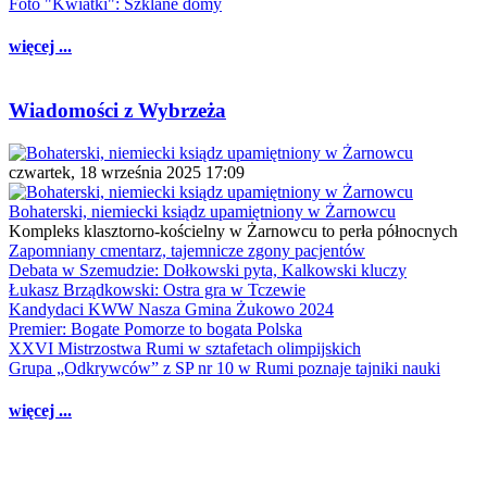
Foto "Kwiatki": Szklane domy
więcej ...
Wiadomości z Wybrzeża
czwartek, 18 września 2025 17:09
Bohaterski, niemiecki ksiądz upamiętniony w Żarnowcu
Kompleks klasztorno-kościelny w Żarnowcu to perła północnych
Zapomniany cmentarz, tajemnicze zgony pacjentów
Debata w Szemudzie: Dołkowski pyta, Kalkowski kluczy
Łukasz Brządkowski: Ostra gra w Tczewie
Kandydaci KWW Nasza Gmina Żukowo 2024
Premier: Bogate Pomorze to bogata Polska
XXVI Mistrzostwa Rumi w sztafetach olimpijskich
Grupa „Odkrywców” z SP nr 10 w Rumi poznaje tajniki nauki
więcej ...