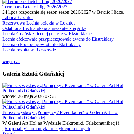
Terminarz Betclic I ligi 2026/2027
24 lipca rozpocznie się sezon sezon 2026/2027 w Betclic I lidze.
Tablica Łazarka
Rezerwowa Lechia poległa w Legnicy
Osłabiona Lechia ukarała nieskuteczną Arkę
Lechia Gdańsk z licencją na grę w Ekstraklasie
Lechia efektownie przypieczętowała awans do Ekstraklasy
Lechia o krok od powrotu do Ekstraklasy
Lechia rozbita w Rzeszowie
więcej ...
Galeria Sztuki Gdańskiej
wtorek, 26 maja 2026 07:58
Finisaż wystawy „Pomiędzy / Przenikania” w Galerii Art Hol
Politechniki Gdańskiej
W Galerii Art Hol na Wydziale Elektroniki, Telekomunikacji i
„Racjonalny” romantyk i mistyk epoki danych
Staszek