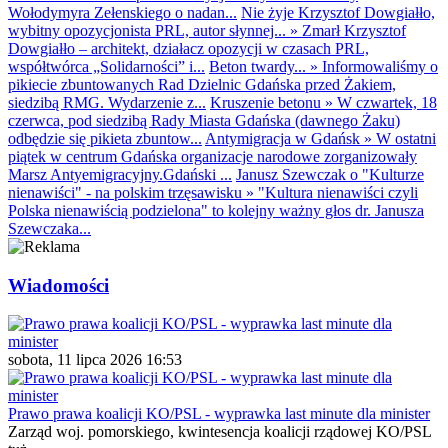
Wołodymyra Zełenskiego o nadan...
Nie żyje Krzysztof Dowgiałło,
wybitny opozycjonista PRL, autor słynnej...
»
Zmarł Krzysztof
Dowgiałło – architekt, działacz opozycji w czasach PRL,
współtwórca „Solidarności” i...
Beton twardy...
»
Informowaliśmy o
pikiecie zbuntowanych Rad Dzielnic Gdańska przed Żakiem,
siedzibą RMG. Wydarzenie z...
Kruszenie betonu
»
W czwartek, 18
czerwca, pod siedzibą Rady Miasta Gdańska (dawnego Żaku)
odbędzie się pikieta zbuntow...
Antymigracja w Gdańsk
»
W ostatni
piątek w centrum Gdańska organizacje narodowe zorganizowały
Marsz Antyemigracyjny.Gdański ...
Janusz Szewczak o "Kulturze
nienawiści" - na polskim trzęsawisku
»
"Kultura nienawiści czyli
Polska nienawiścią podzielona" to kolejny ważny głos dr. Janusza
Szewczaka...
Wiadomości
sobota, 11 lipca 2026 16:53
Prawo prawa koalicji KO/PSL - wyprawka last minute dla minister
Zarząd woj. pomorskiego, kwintesencja koalicji rządowej KO/PSL