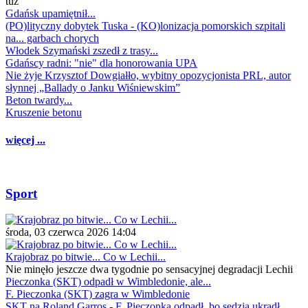
tuż
Gdańsk upamiętnił...
(PO)lityczny dobytek Tuska - (KO)lonizacja pomorskich szpitali
na... garbach chorych
Włodek Szymański zszedł z trasy...
Gdańscy radni: "nie" dla honorowania UPA
Nie żyje Krzysztof Dowgiałło, wybitny opozycjonista PRL, autor
słynnej „Ballady o Janku Wiśniewskim”
Beton twardy...
Kruszenie betonu
więcej ...
Sport
środa, 03 czerwca 2026 14:04
Krajobraz po bitwie... Co w Lechii...
Nie minęło jeszcze dwa tygodnie po sensacyjnej degradacji Lechii
Pieczonka (SKT) odpadł w Wimbledonie, ale...
F. Pieczonka (SKT) zagra w Wimbledonie
SKT na Roland Garros - F. Pieczonka odpadł, bo sędzia ukradł...