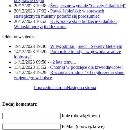
bezprawie rządu
20/12/2023 19:38
-
Świąteczne wydanie "Gazety Gdańskiej"
20/12/2023 17:02
-
Paweł Jabłoński: w sprawach
strategicznych musimy potrafić się porozumieć
20/12/2023 16:52
-
K. Koralewski o budżecie Gdańska:
Wnioski opozycji odrzucone
Older news items:
19/12/2023 19:30
-
W tygodniku „Sieci”: Sekrety Betlejem
14/12/2023 19:20
-
Pomorskie trendy - wojewoda w aurze
lobbysty?
14/12/2023 09:58
-
42 lata temu...
13/12/2023 13:52
-
Choinki w podzięce dla krwiodawców!
12/12/2023 19:29
-
Rocznica Grudnia ’70 i ogłoszenia stanu
wojennego w Polsce
Poprzednia strona
Następna strona
Dodaj komentarz
Imię (obowiązkowe)
E-Mail (obowiązkowe)