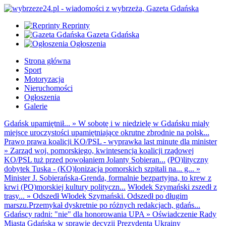
Reprinty
Gazeta Gdańska
Ogłoszenia
Strona główna
Sport
Motoryzacja
Nieruchomości
Ogłoszenia
Galerie
Gdańsk upamiętnił...
»
W sobotę i w niedzielę w Gdańsku miały
miejsce uroczystości upamiętniające okrutne zbrodnie na polsk...
Prawo prawa koalicji KO/PSL - wyprawka last minute dla minister
»
Zarząd woj. pomorskiego, kwintesencja koalicji rządowej
KO/PSL tuż przed powołaniem Jolanty Sobieran...
(PO)lityczny
dobytek Tuska - (KO)lonizacja pomorskich szpitali na... g...
»
Minister J. Sobierańska-Grenda, formalnie bezpartyjna, to krew z
krwi (PO)morskiej kultury polityczn...
Włodek Szymański zszedł z
trasy...
»
Odszedł Włodek Szymański. Odszedł po długim
marszu.Przemykał dyskretnie po różnych redakcjach, gdańs...
Gdańscy radni: "nie" dla honorowania UPA
»
Oświadczenie Rady
Miasta Gdańska w sprawie decyzji Prezydenta Ukrainy