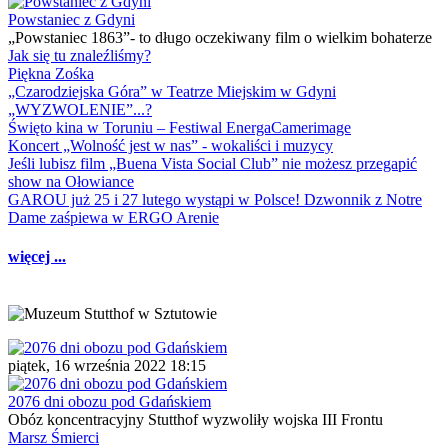
Powstaniec z Gdyni
„Powstaniec 1863”- to długo oczekiwany film o wielkim bohaterze
Jak się tu znaleźliśmy?
Piękna Zośka
„Czarodziejska Góra” w Teatrze Miejskim w Gdyni
„WYZWOLENIE”...?
Święto kina w Toruniu – Festiwal EnergaCamerimage
Koncert „Wolność jest w nas” - wokaliści i muzycy
Jeśli lubisz film „Buena Vista Social Club” nie możesz przegapić
show na Ołowiance
GAROU już 25 i 27 lutego wystąpi w Polsce! Dzwonnik z Notre
Dame zaśpiewa w ERGO Arenie
więcej ...
piątek, 16 września 2022 18:15
2076 dni obozu pod Gdańskiem
Obóz koncentracyjny Stutthof wyzwoliły wojska III Frontu
Marsz Śmierci